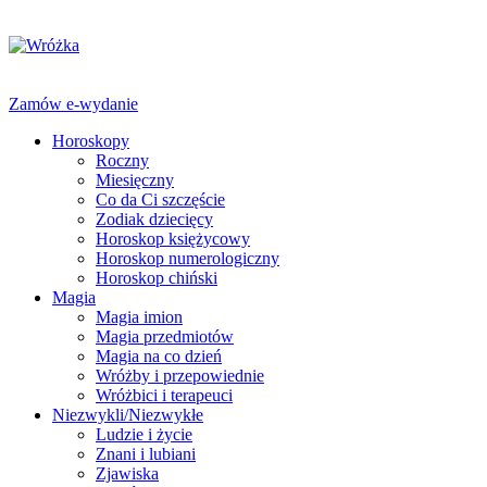
Zamów e-wydanie
Horoskopy
Roczny
Miesięczny
Co da Ci szczęście
Zodiak dziecięcy
Horoskop księżycowy
Horoskop numerologiczny
Horoskop chiński
Magia
Magia imion
Magia przedmiotów
Magia na co dzień
Wróżby i przepowiednie
Wróżbici i terapeuci
Niezwykli/Niezwykłe
Ludzie i życie
Znani i lubiani
Zjawiska