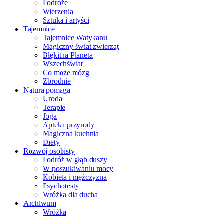
Podróże
Wierzenia
Sztuka i artyści
Tajemnice
Tajemnice Watykanu
Magiczny świat zwierząt
Błękitna Planeta
Wszechświat
Co może mózg
Zbrodnie
Natura pomaga
Uroda
Terapie
Joga
Apteka przyrody
Magiczna kuchnia
Diety
Rozwój osobisty
Podróż w głąb duszy
W poszukiwaniu mocy
Kobieta i mężczyzna
Psychotesty
Wróżka dla ducha
Archiwum
Wróżka