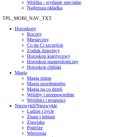
Wróżka - wydanie specjalne
Najlepsza okładka
TPL_MOBI_NAV_TXT
Horoskopy
Roczny
Miesięczny
Co da Ci szczęście
Zodiak dziecięcy
Horoskop księżycowy
Horoskop numerologiczny
Horoskop chiński
Magia
Magia imion
Magia przedmiotów
Magia na co dzień
Wróżby i przepowiednie
Wróżbici i terapeuci
Niezwykli/Niezwykłe
Ludzie i życie
Znani i lubiani
Zjawiska
Podróże
Wierzenia