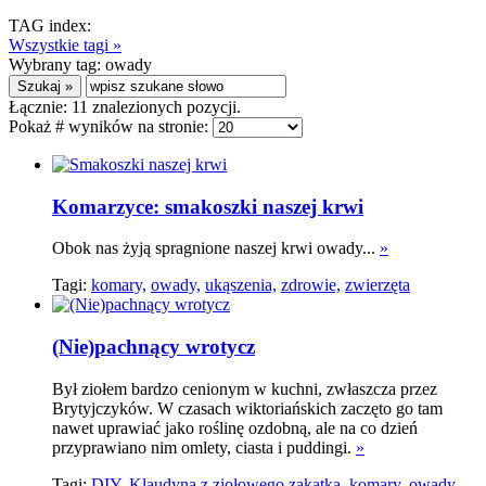
TAG index:
Wszystkie tagi »
Wybrany tag:
owady
Łącznie:
11
znalezionych pozycji.
Pokaż # wyników na stronie:
Komarzyce: smakoszki naszej krwi
Obok nas żyją spragnione naszej krwi owady...
»
Tagi:
komary,
owady,
ukąszenia,
zdrowie,
zwierzęta
(Nie)pachnący wrotycz
Był ziołem bardzo cenionym w kuchni, zwłaszcza przez
Brytyjczyków. W czasach wiktoriańskich zaczęto go tam
nawet uprawiać jako roślinę ozdobną, ale na co dzień
przyprawiano nim omlety, ciasta i puddingi.
»
Tagi:
DIY,
Klaudyna z ziołowego zakątka,
komary,
owady,