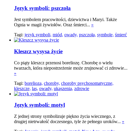
Język symboli: pszczoła
Jest symbolem pracowitości, dziewictwa i Maryi. Także
Ognia w magii żywiołów. Oraz śmierci...
»
Tagi:
język symboli,
miód,
owady,
pszczoła,
symbole,
śmierć
Kleszcz wysysa życie
Co piąty kleszcz przenosi boreliozę. Chorobę o wielu
twarzach, która niepostrzeżenie może zrujnować ci zdrowie...
»
Tagi:
borelioza,
choroby,
choroby psychosomatyczne,
kleszcze,
las,
owady,
ukąszenia,
zdrowie
Język symboli: motyl
Z jednej strony symbolizuje piękno życia wiecznego, z
drugiej nietrwałość doczesnego, tyle że pełnego uroków...
»