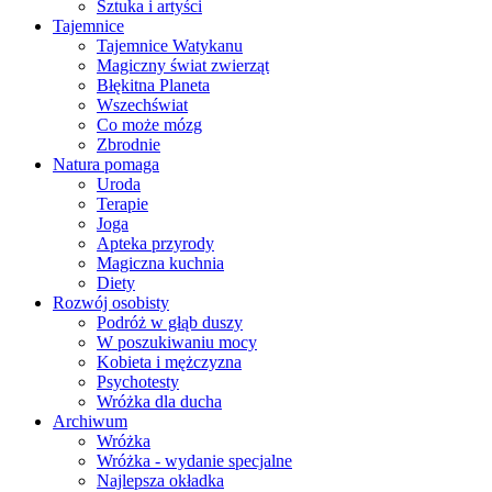
Sztuka i artyści
Tajemnice
Tajemnice Watykanu
Magiczny świat zwierząt
Błękitna Planeta
Wszechświat
Co może mózg
Zbrodnie
Natura pomaga
Uroda
Terapie
Joga
Apteka przyrody
Magiczna kuchnia
Diety
Rozwój osobisty
Podróż w głąb duszy
W poszukiwaniu mocy
Kobieta i mężczyzna
Psychotesty
Wróżka dla ducha
Archiwum
Wróżka
Wróżka - wydanie specjalne
Najlepsza okładka