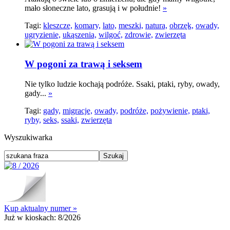
mało słoneczne lato, grasują i w południe!
»
Tagi:
kleszcze,
komary,
lato,
meszki,
natura,
obrzęk,
owady,
ugryzienie,
ukąszenia,
wilgoć,
zdrowie,
zwierzęta
W pogoni za trawą i seksem
Nie tylko ludzie kochają podróże. Ssaki, ptaki, ryby, owady,
gady...
»
Tagi:
gady,
migracje,
owady,
podróże,
pożywienie,
ptaki,
ryby,
seks,
ssaki,
zwierzęta
Wyszukiwarka
Kup aktualny numer »
Już w kioskach:
8/2026