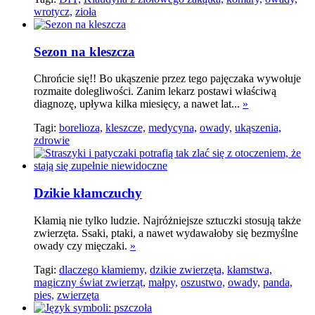
wrotycz,
zioła
Sezon na kleszcza
Chrońcie się!! Bo ukąszenie przez tego pajęczaka wywołuje
rozmaite dolegliwości. Zanim lekarz postawi właściwą
diagnozę, upływa kilka miesięcy, a nawet lat...
»
Tagi:
borelioza,
kleszcze,
medycyna,
owady,
ukąszenia,
zdrowie
Dzikie kłamczuchy
Kłamią nie tylko ludzie. Najróżniejsze sztuczki stosują także
zwierzęta. Ssaki, ptaki, a nawet wydawałoby się bezmyślne
owady czy mięczaki.
»
Tagi:
dlaczego kłamiemy,
dzikie zwierzęta,
kłamstwa,
magiczny świat zwierząt,
małpy,
oszustwo,
owady,
panda,
pies,
zwierzęta