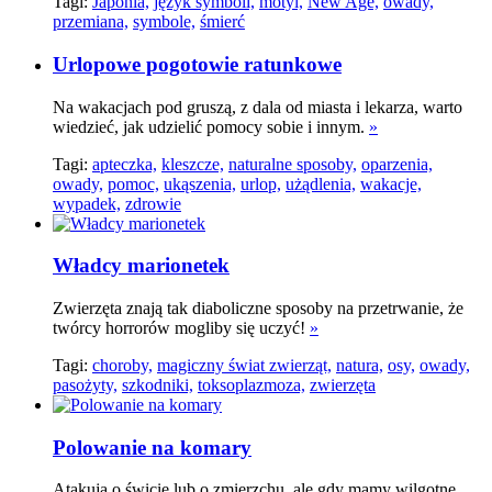
Tagi:
Japonia,
język symboli,
motyl,
New Age,
owady,
przemiana,
symbole,
śmierć
Urlopowe pogotowie ratunkowe
Na wakacjach pod gruszą, z dala od miasta i lekarza, warto
wiedzieć, jak udzielić pomocy sobie i innym.
»
Tagi:
apteczka,
kleszcze,
naturalne sposoby,
oparzenia,
owady,
pomoc,
ukąszenia,
urlop,
użądlenia,
wakacje,
wypadek,
zdrowie
Władcy marionetek
Zwierzęta znają tak diaboliczne sposoby na przetrwanie, że
twórcy horrorów mogliby się uczyć!
»
Tagi:
choroby,
magiczny świat zwierząt,
natura,
osy,
owady,
pasożyty,
szkodniki,
toksoplazmoza,
zwierzęta
Polowanie na komary
Atakują o świcie lub o zmierzchu, ale gdy mamy wilgotne,