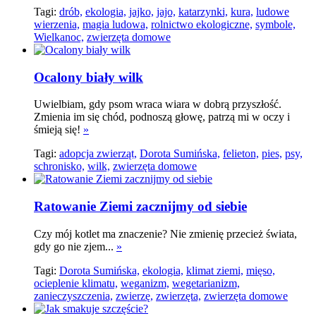
Tagi:
drób,
ekologia,
jajko,
jajo,
katarzynki,
kura,
ludowe
wierzenia,
magia ludowa,
rolnictwo ekologiczne,
symbole,
Wielkanoc,
zwierzęta domowe
Ocalony biały wilk
Uwielbiam, gdy psom wraca wiara w dobrą przyszłość.
Zmienia im się chód, podnoszą głowę, patrzą mi w oczy i
śmieją się!
»
Tagi:
adopcja zwierząt,
Dorota Sumińska,
felieton,
pies,
psy,
schronisko,
wilk,
zwierzęta domowe
Ratowanie Ziemi zacznijmy od siebie
Czy mój kotlet ma znaczenie? Nie zmienię przecież świata,
gdy go nie zjem...
»
Tagi:
Dorota Sumińska,
ekologia,
klimat ziemi,
mięso,
ocieplenie klimatu,
weganizm,
wegetarianizm,
zanieczyszczenia,
zwierzę,
zwierzęta,
zwierzęta domowe