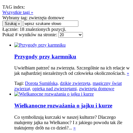
TAG index:
Wszystkie tagi »
Wybrany tag:
zwierzęta domowe
Łącznie:
18
znalezionych pozycji.
Pokaż # wyników na stronie:
Przygody przy karmniku
Uwielbiam patrzeć na zwierzęta. Szczególnie na ich relacje w
jak najbardziej niezależnych od człowieka okolicznościach.
»
Tagi:
Dorota Sumińska,
dzikie zwierzęta,
magiczny świat
zwierząt,
opieka nad zwierzętami,
zwierzęta domowe
Wielkanocne rozważania o jajku i kurze
Co symbolizują kurczaki w naszej kulturze? Dlaczego
malujemy jajka na Wielkanoc? I z jakiego powodu tak źle
traktujemy drób na co dzień?...
»