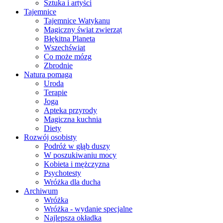
Sztuka i artyści
Tajemnice
Tajemnice Watykanu
Magiczny świat zwierząt
Błękitna Planeta
Wszechświat
Co może mózg
Zbrodnie
Natura pomaga
Uroda
Terapie
Joga
Apteka przyrody
Magiczna kuchnia
Diety
Rozwój osobisty
Podróż w głąb duszy
W poszukiwaniu mocy
Kobieta i mężczyzna
Psychotesty
Wróżka dla ducha
Archiwum
Wróżka
Wróżka - wydanie specjalne
Najlepsza okładka