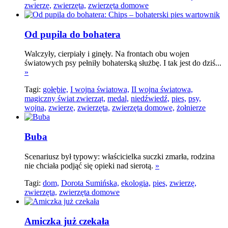
zwierzę,
zwierzęta,
zwierzęta domowe
Od pupila do bohatera
Walczyły, cierpiały i ginęły. Na frontach obu wojen
światowych psy pełniły bohaterską służbę. I tak jest do dziś...
»
Tagi:
gołębie,
I wojna światowa,
II wojna światowa,
magiczny świat zwierząt,
medal,
niedźwiedź,
pies,
psy,
wojna,
zwierzę,
zwierzęta,
zwierzęta domowe,
żołnierze
Buba
Scenariusz był typowy: właścicielka suczki zmarła, rodzina
nie chciała podjąć się opieki nad sierotą.
»
Tagi:
dom,
Dorota Sumińska,
ekologia,
pies,
zwierzę,
zwierzęta,
zwierzęta domowe
Amiczka już czekała