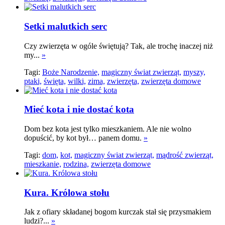
Setki malutkich serc
Czy zwierzęta w ogóle świętują? Tak, ale trochę inaczej niż
my...
»
Tagi:
Boże Narodzenie,
magiczny świat zwierząt,
myszy,
ptaki,
święta,
wilki,
zima,
zwierzęta,
zwierzęta domowe
Mieć kota i nie dostać kota
Dom bez kota jest tylko mieszkaniem. Ale nie wolno
dopuścić, by kot był… panem domu.
»
Tagi:
dom,
kot,
magiczny świat zwierząt,
mądrość zwierząt,
mieszkanie,
rodzina,
zwierzęta domowe
Kura. Królowa stołu
Jak z ofiary składanej bogom kurczak stał się przysmakiem
ludzi?...
»