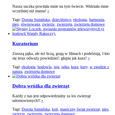
Nasza suczka powitała mnie na tym świecie. Widziała mnie
wcześniej niż mama!
»
Tagi:
Dorota Sumińska,
dzieciństwo,
ekologia,
harmonia,
pies,
równowaga,
zwierzę,
zwierzęta,
zwierzęta domowe
Kuratorium
Znoszą jajka, ale też liczą, grają w filmach i podróżują. I kto
się teraz odważy powiedzieć: głupia jak kura?
»
Tagi:
ekologia,
hodowla,
jaja,
jajka,
kura,
kury,
w zgodzie z
naturą,
zwierzęta domowe
Dobra wróżka dla zwierząt
Każdy z nas jest odpowiedzialny za los zwierząt
udomowionych!!
»
Tagi:
Dorota Sumińska,
koń,
magiczny świat zwierząt,
pies,
zwierzę,
zwierzęta,
zwierzęta domowe