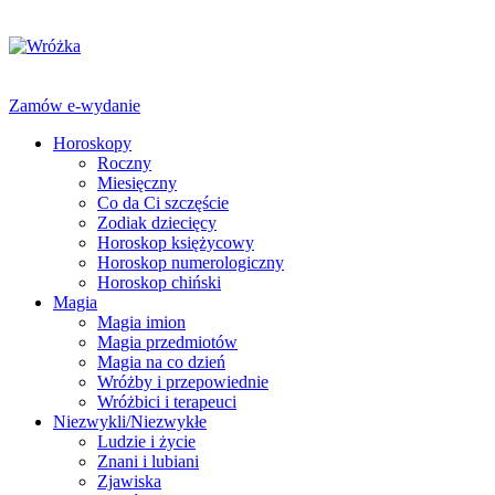
Zamów e-wydanie
Horoskopy
Roczny
Miesięczny
Co da Ci szczęście
Zodiak dziecięcy
Horoskop księżycowy
Horoskop numerologiczny
Horoskop chiński
Magia
Magia imion
Magia przedmiotów
Magia na co dzień
Wróżby i przepowiednie
Wróżbici i terapeuci
Niezwykli/Niezwykłe
Ludzie i życie
Znani i lubiani
Zjawiska