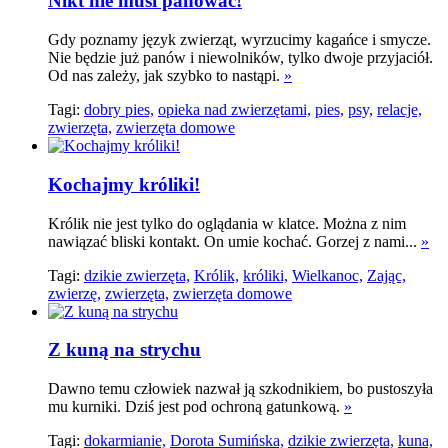
Nikt nie musi panować!
Gdy poznamy język zwierząt, wyrzucimy kagańce i smycze.
Nie będzie już panów i niewolników, tylko dwoje przyjaciół.
Od nas zależy, jak szybko to nastąpi.
»
Tagi:
dobry pies,
opieka nad zwierzętami,
pies,
psy,
relacje,
zwierzęta,
zwierzęta domowe
Kochajmy króliki!
Królik nie jest tylko do oglądania w klatce. Można z nim
nawiązać bliski kontakt. On umie kochać. Gorzej z nami...
»
Tagi:
dzikie zwierzęta,
Królik,
króliki,
Wielkanoc,
Zając,
zwierzę,
zwierzęta,
zwierzęta domowe
Z kuną na strychu
Dawno temu człowiek nazwał ją szkodnikiem, bo pustoszyła
mu kurniki. Dziś jest pod ochroną gatunkową.
»
Tagi:
dokarmianie,
Dorota Sumińska,
dzikie zwierzęta,
kuna,