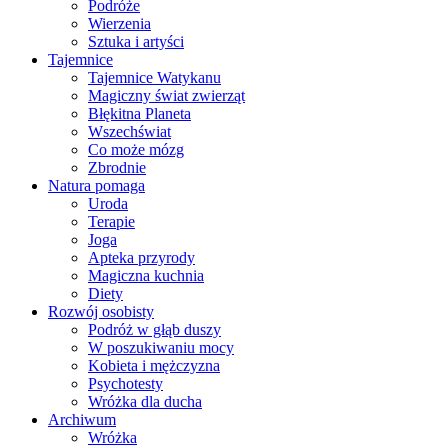
Podróże
Wierzenia
Sztuka i artyści
Tajemnice
Tajemnice Watykanu
Magiczny świat zwierząt
Błękitna Planeta
Wszechświat
Co może mózg
Zbrodnie
Natura pomaga
Uroda
Terapie
Joga
Apteka przyrody
Magiczna kuchnia
Diety
Rozwój osobisty
Podróż w głąb duszy
W poszukiwaniu mocy
Kobieta i mężczyzna
Psychotesty
Wróżka dla ducha
Archiwum
Wróżka