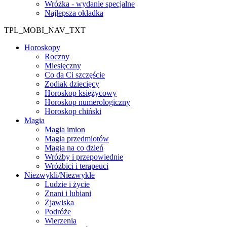
Wróżka - wydanie specjalne
Najlepsza okładka
TPL_MOBI_NAV_TXT
Horoskopy
Roczny
Miesięczny
Co da Ci szczęście
Zodiak dziecięcy
Horoskop księżycowy
Horoskop numerologiczny
Horoskop chiński
Magia
Magia imion
Magia przedmiotów
Magia na co dzień
Wróżby i przepowiednie
Wróżbici i terapeuci
Niezwykli/Niezwykłe
Ludzie i życie
Znani i lubiani
Zjawiska
Podróże
Wierzenia