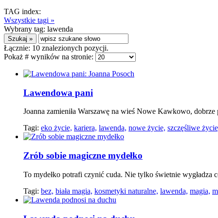
TAG index:
Wszystkie tagi »
Wybrany tag:
lawenda
Łącznie:
10
znalezionych pozycji.
Pokaż # wyników na stronie:
Lawendowa pani
Joanna zamieniła Warszawę na wieś Nowe Kawkowo, dobrze pr
Tagi:
eko życie,
kariera,
lawenda,
nowe życie,
szczęśliwe życie
Zrób sobie magiczne mydełko
To mydełko potrafi czynić cuda. Nie tylko świetnie wygładza c
Tagi:
bez,
biała magia,
kosmetyki naturalne,
lawenda,
magia,
m