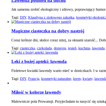
Lawenda podnosi na duchu
Jak samemu zrobić ekologiczny i zdrowy, poprawiający humo
Tagi:
DIY,
Klaudyna z ziołowego zakątka,
kosmetyki ekologic
Magiczne ciasteczka na dobry nastrój
Coraz krótsze dni, słońce coraz niżej, za oknami szarość... D
Tagi:
ciasteczka,
czekolada,
depresja,
jesień,
kuchnia,
lawenda,
Leki z bożej apteki: lawenda
Fioletowe kwiatki lawendy warto mieć w doniczkach. I w razi
Tagi:
DIY,
Francja,
kosmetyki naturalne,
krem,
kwiaty,
lawend
Miłość w kolorze lawendy
Malownicze pola Prowansji. Przyjechałam tu nasycić się sztuk