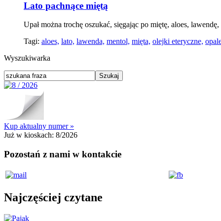
Lato pachnące miętą
Upał można trochę oszukać, sięgając po miętę, aloes, lawendę,
Tagi:
aloes,
lato,
lawenda,
mentol,
mięta,
olejki eteryczne,
opal
Wyszukiwarka
Kup aktualny numer »
Już w kioskach:
8/2026
Pozostań z nami w kontakcie
Najczęściej czytane