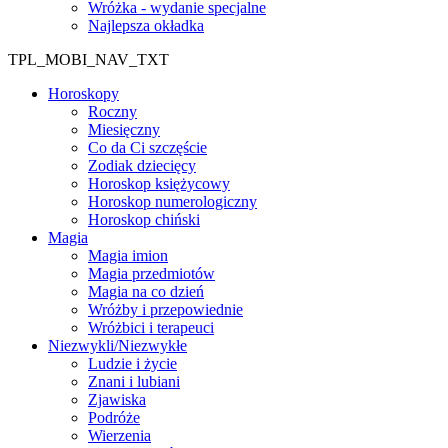
Wróżka - wydanie specjalne
Najlepsza okładka
TPL_MOBI_NAV_TXT
Horoskopy
Roczny
Miesięczny
Co da Ci szczęście
Zodiak dziecięcy
Horoskop księżycowy
Horoskop numerologiczny
Horoskop chiński
Magia
Magia imion
Magia przedmiotów
Magia na co dzień
Wróżby i przepowiednie
Wróżbici i terapeuci
Niezwykli/Niezwykłe
Ludzie i życie
Znani i lubiani
Zjawiska
Podróże
Wierzenia