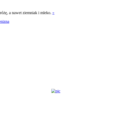
 różę, a nawet ziemniak i mleko.
»
enizna