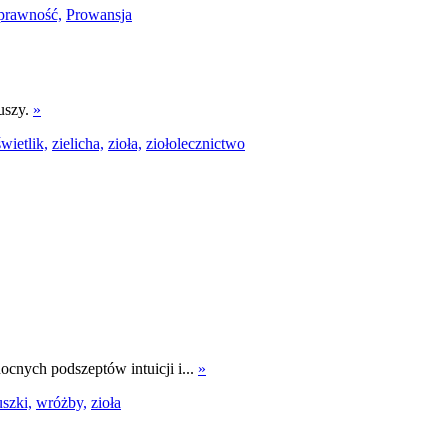
prawność,
Prowansja
uszy.
»
świetlik,
zielicha,
zioła,
ziołolecznictwo
ocnych podszeptów intuicji i...
»
szki,
wróżby,
zioła