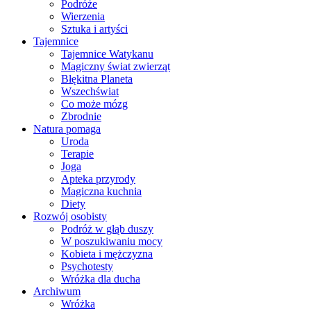
Podróże
Wierzenia
Sztuka i artyści
Tajemnice
Tajemnice Watykanu
Magiczny świat zwierząt
Błękitna Planeta
Wszechświat
Co może mózg
Zbrodnie
Natura pomaga
Uroda
Terapie
Joga
Apteka przyrody
Magiczna kuchnia
Diety
Rozwój osobisty
Podróż w głąb duszy
W poszukiwaniu mocy
Kobieta i mężczyzna
Psychotesty
Wróżka dla ducha
Archiwum
Wróżka