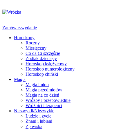
Zamów e-wydanie
Horoskopy
Roczny
Miesięczny
Co da Ci szczęście
Zodiak dziecięcy
Horoskop księżycowy
Horoskop numerologiczny
Horoskop chiński
Magia
Magia imion
Magia przedmiotów
Magia na co dzień
Wróżby i przepowiednie
Wróżbici i terapeuci
Niezwykli/Niezwykłe
Ludzie i życie
Znani i lubiani
Zjawiska