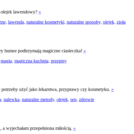
r olejek lawendowy?
»
zne,
lawenda,
naturalne kosmetyki,
naturalne sposoby,
olejek,
zioła
obry humor podtrzymają magiczne ciasteczka!
»
magia,
magiczna kuchnia,
przepisy
e potrzeby użyć jako lekarstwa, przyprawy czy kosmetyku.
»
a,
nalewka,
naturalne metody,
olejek,
sen,
zdrowie
ą, a wyjechałam przepełniona miłością.
»