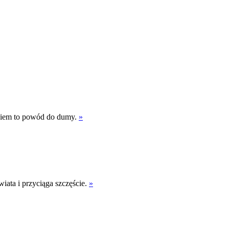
akiem to powód do dumy.
»
iata i przyciąga szczęście.
»