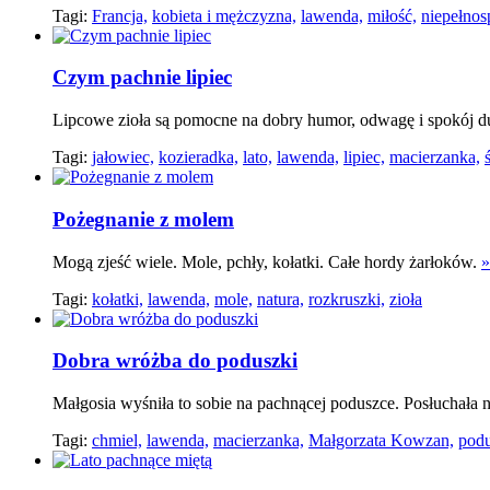
Tagi:
Francja,
kobieta i mężczyzna,
lawenda,
miłość,
niepełnos
Czym pachnie lipiec
Lipcowe zioła są pomocne na dobry humor, odwagę i spokój d
Tagi:
jałowiec,
kozieradka,
lato,
lawenda,
lipiec,
macierzanka,
Pożegnanie z molem
Mogą zjeść wiele. Mole, pchły, kołatki. Całe hordy żarłoków.
»
Tagi:
kołatki,
lawenda,
mole,
natura,
rozkruszki,
zioła
Dobra wróżba do poduszki
Małgosia wyśniła to sobie na pachnącej poduszce. Posłuchała n
Tagi:
chmiel,
lawenda,
macierzanka,
Małgorzata Kowzan,
podu