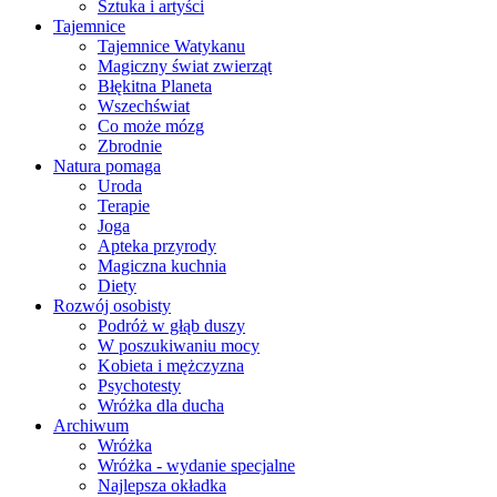
Sztuka i artyści
Tajemnice
Tajemnice Watykanu
Magiczny świat zwierząt
Błękitna Planeta
Wszechświat
Co może mózg
Zbrodnie
Natura pomaga
Uroda
Terapie
Joga
Apteka przyrody
Magiczna kuchnia
Diety
Rozwój osobisty
Podróż w głąb duszy
W poszukiwaniu mocy
Kobieta i mężczyzna
Psychotesty
Wróżka dla ducha
Archiwum
Wróżka
Wróżka - wydanie specjalne
Najlepsza okładka