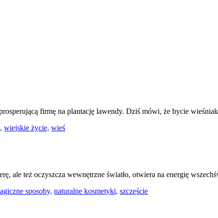
osperującą firmę na plantację lawendy. Dziś mówi, że bycie wieśni
,
wiejskie życie,
wieś
erę, ale też oczyszcza wewnętrzne światło, otwiera na energię wszechśw
agiczne sposoby,
naturalne kosmetyki,
szczęście