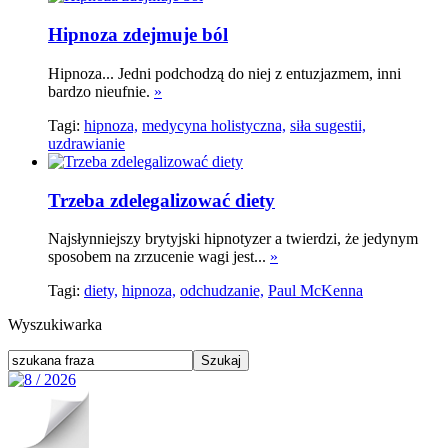
Hipnoza zdejmuje ból
Hipnoza... Jedni podchodzą do niej z entuzjazmem, inni
bardzo nieufnie.
»
Tagi:
hipnoza,
medycyna holistyczna,
siła sugestii,
uzdrawianie
Trzeba zdelegalizować diety
Najsłynniejszy brytyjski hipnotyzer a twierdzi, że jedynym
sposobem na zrzucenie wagi jest...
»
Tagi:
diety,
hipnoza,
odchudzanie,
Paul McKenna
Wyszukiwarka