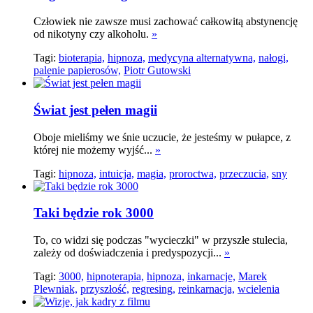
Człowiek nie zawsze musi zachować całkowitą abstynencję
od nikotyny czy alkoholu.
»
Tagi:
bioterapia,
hipnoza,
medycyna alternatywna,
nałogi,
palenie papierosów,
Piotr Gutowski
Świat jest pełen magii
Oboje mieliśmy we śnie uczucie, że jesteśmy w pułapce, z
której nie możemy wyjść...
»
Tagi:
hipnoza,
intuicja,
magia,
proroctwa,
przeczucia,
sny
Taki będzie rok 3000
To, co widzi się podczas "wycieczki" w przyszłe stulecia,
zależy od doświadczenia i predyspozycji...
»
Tagi:
3000,
hipnoterapia,
hipnoza,
inkarnacje,
Marek
Plewniak,
przyszłość,
regresing,
reinkarnacja,
wcielenia