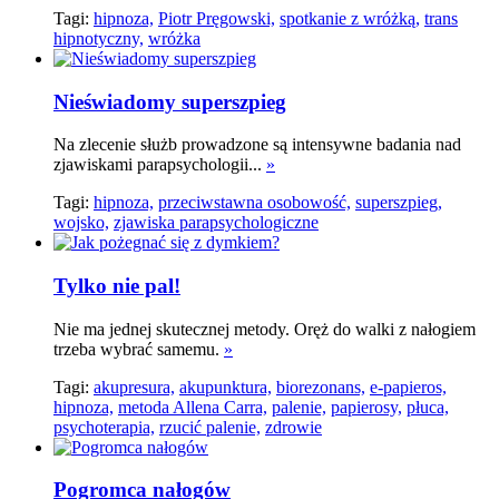
Tagi:
hipnoza,
Piotr Pręgowski,
spotkanie z wróżką,
trans
hipnotyczny,
wróżka
Nieświadomy superszpieg
Na zlecenie służb prowadzone są intensywne badania nad
zjawiskami parapsychologii...
»
Tagi:
hipnoza,
przeciwstawna osobowość,
superszpieg,
wojsko,
zjawiska parapsychologiczne
Tylko nie pal!
Nie ma jednej skutecznej metody. Oręż do walki z nałogiem
trzeba wybrać samemu.
»
Tagi:
akupresura,
akupunktura,
biorezonans,
e-papieros,
hipnoza,
metoda Allena Carra,
palenie,
papierosy,
płuca,
psychoterapia,
rzucić palenie,
zdrowie
Pogromca nałogów