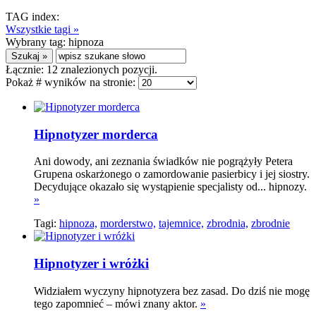
TAG index:
Wszystkie tagi »
Wybrany tag:
hipnoza
Łącznie:
12
znalezionych pozycji.
Pokaż # wyników na stronie:
Hipnotyzer morderca
Ani dowody, ani zeznania świadków nie pogrążyły Petera
Grupena oskarżonego o zamordowanie pasierbicy i jej siostry.
Decydujące okazało się wystąpienie specjalisty od... hipnozy.
»
Tagi:
hipnoza,
morderstwo,
tajemnice,
zbrodnia,
zbrodnie
Hipnotyzer i wróżki
Widziałem wyczyny hipnotyzera bez zasad. Do dziś nie mogę
tego zapomnieć – mówi znany aktor.
»