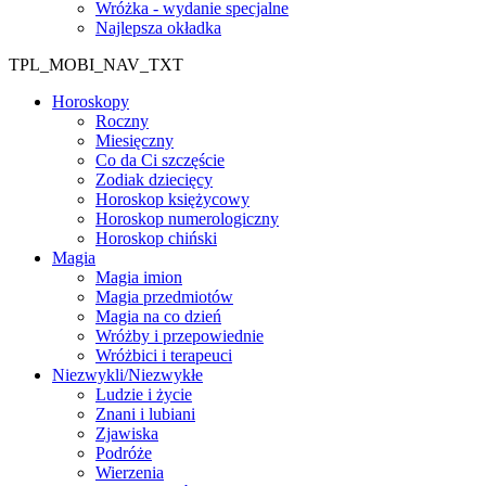
Wróżka - wydanie specjalne
Najlepsza okładka
TPL_MOBI_NAV_TXT
Horoskopy
Roczny
Miesięczny
Co da Ci szczęście
Zodiak dziecięcy
Horoskop księżycowy
Horoskop numerologiczny
Horoskop chiński
Magia
Magia imion
Magia przedmiotów
Magia na co dzień
Wróżby i przepowiednie
Wróżbici i terapeuci
Niezwykli/Niezwykłe
Ludzie i życie
Znani i lubiani
Zjawiska
Podróże
Wierzenia