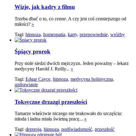
Wizje, jak kadry z filmu
Trzeba dbać o to, co cenne. A czy jest coś cenniejszego od
miłości?
»
Tagi:
hipnoza,
homeopatia,
karty,
przepowiednie,
wróżby
Śpiący prorok
Przy stole siedzi dwóch mężczyzn. Jeden poważny – lekarz
medycyny Harold J. Reilly...
»
Tagi:
Edgar Cayce,
hipnoza,
medycyna holistyczna,
uzdrawianie
Toksyczne drzazgi przeszłości
Tamarze właściwie niczego nie brakowało do szczęścia:
młoda i ładna miała świetną pracę...
»
Tagi:
depresja,
hipnoza,
podświadomość,
przeszłość