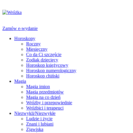
Zamów e-wydanie
Horoskopy
Roczny
Miesięczny
Co da Ci szczęście
Zodiak dziecięcy
Horoskop księżycowy
Horoskop numerologiczny
Horoskop chiński
Magia
Magia imion
Magia przedmiotów
Magia na co dzień
Wróżby i przepowiednie
Wróżbici i terapeuci
Niezwykli/Niezwykłe
Ludzie i życie
Znani i lubiani
Zjawiska