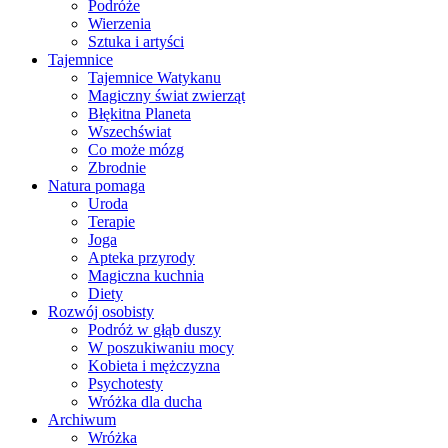
Podróże
Wierzenia
Sztuka i artyści
Tajemnice
Tajemnice Watykanu
Magiczny świat zwierząt
Błękitna Planeta
Wszechświat
Co może mózg
Zbrodnie
Natura pomaga
Uroda
Terapie
Joga
Apteka przyrody
Magiczna kuchnia
Diety
Rozwój osobisty
Podróż w głąb duszy
W poszukiwaniu mocy
Kobieta i mężczyzna
Psychotesty
Wróżka dla ducha
Archiwum
Wróżka