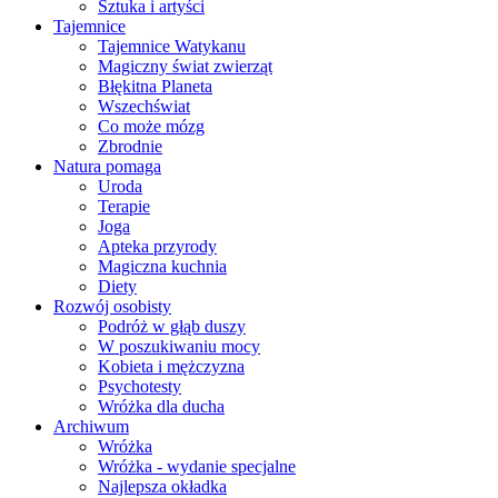
Sztuka i artyści
Tajemnice
Tajemnice Watykanu
Magiczny świat zwierząt
Błękitna Planeta
Wszechświat
Co może mózg
Zbrodnie
Natura pomaga
Uroda
Terapie
Joga
Apteka przyrody
Magiczna kuchnia
Diety
Rozwój osobisty
Podróż w głąb duszy
W poszukiwaniu mocy
Kobieta i mężczyzna
Psychotesty
Wróżka dla ducha
Archiwum
Wróżka
Wróżka - wydanie specjalne
Najlepsza okładka