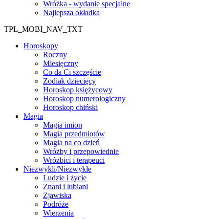
Wróżka - wydanie specjalne
Najlepsza okładka
TPL_MOBI_NAV_TXT
Horoskopy
Roczny
Miesięczny
Co da Ci szczęście
Zodiak dziecięcy
Horoskop księżycowy
Horoskop numerologiczny
Horoskop chiński
Magia
Magia imion
Magia przedmiotów
Magia na co dzień
Wróżby i przepowiednie
Wróżbici i terapeuci
Niezwykli/Niezwykłe
Ludzie i życie
Znani i lubiani
Zjawiska
Podróże
Wierzenia