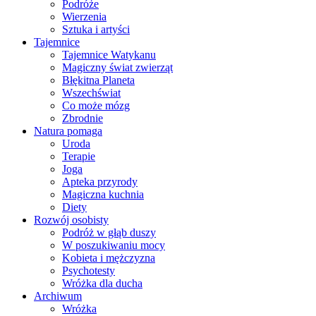
Podróże
Wierzenia
Sztuka i artyści
Tajemnice
Tajemnice Watykanu
Magiczny świat zwierząt
Błękitna Planeta
Wszechświat
Co może mózg
Zbrodnie
Natura pomaga
Uroda
Terapie
Joga
Apteka przyrody
Magiczna kuchnia
Diety
Rozwój osobisty
Podróż w głąb duszy
W poszukiwaniu mocy
Kobieta i mężczyzna
Psychotesty
Wróżka dla ducha
Archiwum
Wróżka