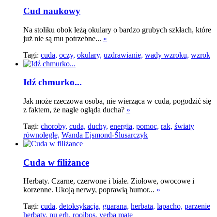
Cud naukowy
Na stoliku obok leżą okulary o bardzo grubych szkłach, które
już nie są mu potrzebne...
»
Tagi:
cuda,
oczy,
okulary,
uzdrawianie,
wady wzroku,
wzrok
Idź chmurko...
Jak może rzeczowa osoba, nie wierząca w cuda, pogodzić się
z faktem, że nagle ogląda ducha?
»
Tagi:
choroby,
cuda,
duchy,
energia,
pomoc,
rak,
światy
równolegle,
Wanda Ejsmond-Ślusarczyk
Cuda w filiżance
Herbaty. Czarne, czerwone i białe. Ziołowe, owocowe i
korzenne. Ukoją nerwy, poprawią humor...
»
Tagi:
cuda,
detoksykacja,
guarana,
herbata,
lapacho,
parzenie
herbaty,
pu erh,
rooibos,
yerba mate