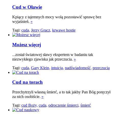
Cud w Oławie
Kpiący z tajemnych mocy wolą pozostawić sprawę bez
wyjaśnień.
»
Tagi:
cuda,
Jerzy Gracz,
krwawe hostie
Możesz więcej
...został światowej sławy ekspertem w badaniu tak
niezwykłego zjawiska jak przeczucia.
»
Tagi:
cuda,
Gary Klein,
intuicja,
nadświadomość,
przeczucia
Cud na torach
Przechytrzyli własną śmierć, a to tak jakby Pan Bóg poręczył
za nich osobiście.
»
Tagi:
cud Boży,
cuda,
odroczenie śmierci,
śmierć