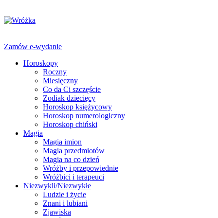
Zamów e-wydanie
Horoskopy
Roczny
Miesięczny
Co da Ci szczęście
Zodiak dziecięcy
Horoskop księżycowy
Horoskop numerologiczny
Horoskop chiński
Magia
Magia imion
Magia przedmiotów
Magia na co dzień
Wróżby i przepowiednie
Wróżbici i terapeuci
Niezwykli/Niezwykłe
Ludzie i życie
Znani i lubiani
Zjawiska