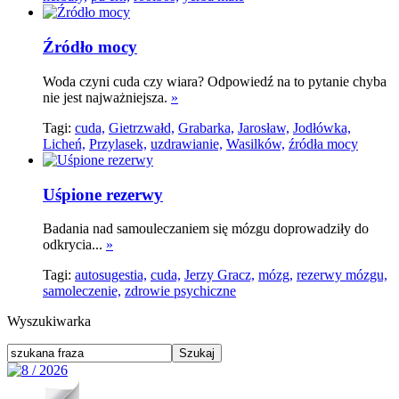
Źródło mocy
Woda czyni cuda czy wiara? Odpowiedź na to pytanie chyba
nie jest najważniejsza.
»
Tagi:
cuda,
Gietrzwałd,
Grabarka,
Jarosław,
Jodłówka,
Licheń,
Przylasek,
uzdrawianie,
Wasilków,
źródła mocy
Uśpione rezerwy
Badania nad samouleczaniem się mózgu doprowadziły do
odkrycia...
»
Tagi:
autosugestia,
cuda,
Jerzy Gracz,
mózg,
rezerwy mózgu,
samoleczenie,
zdrowie psychiczne
Wyszukiwarka