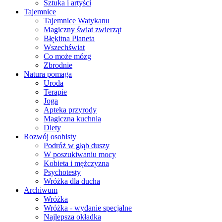
Sztuka i artyści
Tajemnice
Tajemnice Watykanu
Magiczny świat zwierząt
Błękitna Planeta
Wszechświat
Co może mózg
Zbrodnie
Natura pomaga
Uroda
Terapie
Joga
Apteka przyrody
Magiczna kuchnia
Diety
Rozwój osobisty
Podróż w głąb duszy
W poszukiwaniu mocy
Kobieta i mężczyzna
Psychotesty
Wróżka dla ducha
Archiwum
Wróżka
Wróżka - wydanie specjalne
Najlepsza okładka