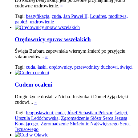
Do każdej beatyfikacji jest potrzebne przynajmniej jedno
cudowne uzdrowienie.
»
Tagi:
beatyfikacja,
cuda,
Jan Paweł II,
Loudres,
modlitwa,
papież,
uzdrowienie
Orędownicy spraw wszelakich
Święta Barbara zapewniała wiernym śmierć po przyjęciu
sakramentów...
»
Tagi:
cuda,
łaski,
orędownicy,
przewodnicy duchowi,
święci
Cudem ocaleni
Drugie życie dostali z Nieba. Justynka i Daniel żyją dzięki
cudowi...
»
Tagi:
błogosławieni,
cuda,
Józef Sebastian Pelczar,
święci,
Urszula Ledóchowska,
Zgromadzenie Sióstr Serca Jezusa
Konającego,
Zgromadzenie Służebnic Najświętszego Serca
Jezusowego