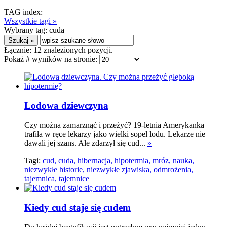
TAG index:
Wszystkie tagi »
Wybrany tag:
cuda
Łącznie:
12
znalezionych pozycji.
Pokaż # wyników na stronie:
Lodowa dziewczyna
Czy można zamarznąć i przeżyć? 19-letnia Amerykanka
trafiła w ręce lekarzy jako wielki sopel lodu. Lekarze nie
dawali jej szans. Ale zdarzył się cud...
»
Tagi:
cud,
cuda,
hibernacja,
hipotermia,
mróz,
nauka,
niezwykłe historie,
niezwykłe zjawiska,
odmrożenia,
tajemnica,
tajemnice
Kiedy cud staje się cudem