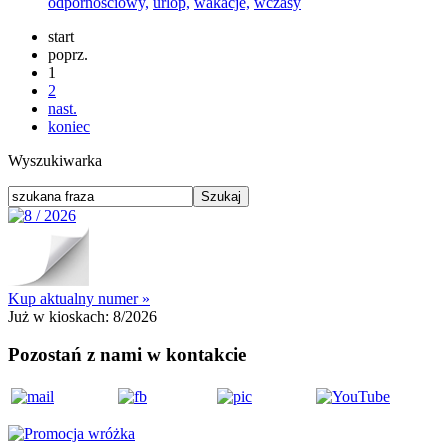
odpornościowy,
urlop,
wakacje,
wczasy
start
poprz.
1
2
nast.
koniec
Wyszukiwarka
Kup aktualny numer »
Już w kioskach:
8/2026
Pozostań z nami w kontakcie