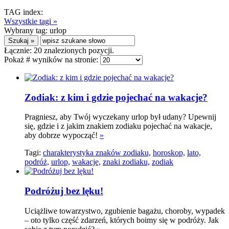
TAG index:
Wszystkie tagi »
Wybrany tag:
urlop
Łącznie:
20
znalezionych pozycji.
Pokaż # wyników na stronie:
Zodiak: z kim i gdzie pojechać na wakacje?
Pragniesz, aby Twój wyczekany urlop był udany? Upewnij
się, gdzie i z jakim znakiem zodiaku pojechać na wakacje,
aby dobrze wypocząć!
»
Tagi:
charakterystyka znaków zodiaku,
horoskop,
lato,
podróż,
urlop,
wakacje,
znaki zodiaku,
zodiak
Podróżuj bez lęku!
Uciążliwe towarzystwo, zgubienie bagażu, choroby, wypadek
– oto tylko część zdarzeń, których boimy się w podróży. Jak