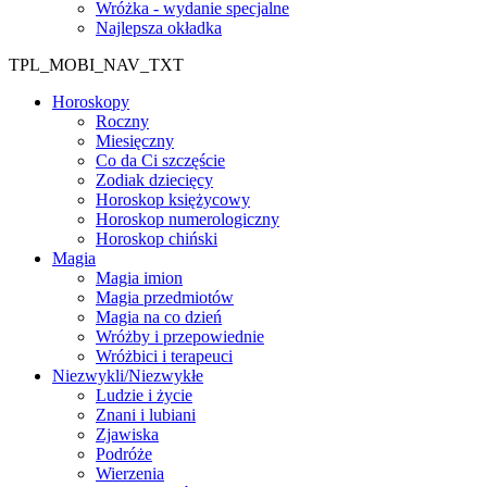
Wróżka - wydanie specjalne
Najlepsza okładka
TPL_MOBI_NAV_TXT
Horoskopy
Roczny
Miesięczny
Co da Ci szczęście
Zodiak dziecięcy
Horoskop księżycowy
Horoskop numerologiczny
Horoskop chiński
Magia
Magia imion
Magia przedmiotów
Magia na co dzień
Wróżby i przepowiednie
Wróżbici i terapeuci
Niezwykli/Niezwykłe
Ludzie i życie
Znani i lubiani
Zjawiska
Podróże
Wierzenia