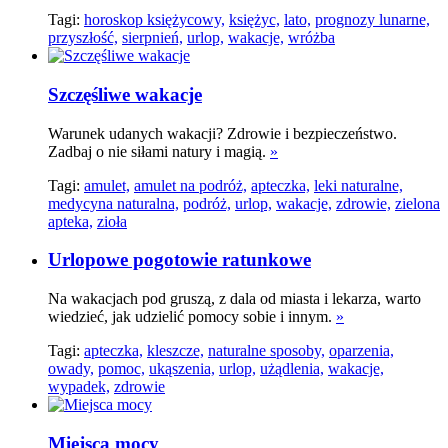
Tagi:
horoskop księżycowy,
księżyc,
lato,
prognozy lunarne,
przyszłość,
sierpnień,
urlop,
wakacje,
wróżba
Szczęśliwe wakacje
Warunek udanych wakacji? Zdrowie i bezpieczeństwo.
Zadbaj o nie siłami natury i magią.
»
Tagi:
amulet,
amulet na podróż,
apteczka,
leki naturalne,
medycyna naturalna,
podróż,
urlop,
wakacje,
zdrowie,
zielona
apteka,
zioła
Urlopowe pogotowie ratunkowe
Na wakacjach pod gruszą, z dala od miasta i lekarza, warto
wiedzieć, jak udzielić pomocy sobie i innym.
»
Tagi:
apteczka,
kleszcze,
naturalne sposoby,
oparzenia,
owady,
pomoc,
ukąszenia,
urlop,
użądlenia,
wakacje,
wypadek,
zdrowie
Miejsca mocy