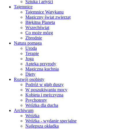
Sztuka i artyści
Tajemnice
Tajemnice Watykanu
Magiczny świat zwierząt
Błękitna Planeta
Wszechświat
Co może mózg
Zbrodnie
Natura pomaga
Uroda
Terapie
Joga
Apteka przyrody
Magiczna kuchnia
Diety
Rozwój osobisty
Podróż w głąb duszy
W poszukiwaniu mocy
Kobieta i mężczyzna
Psychotesty
Wróżka dla ducha
Archiwum
Wróżka
Wróżka - wydanie specjalne
Najlepsza okładka