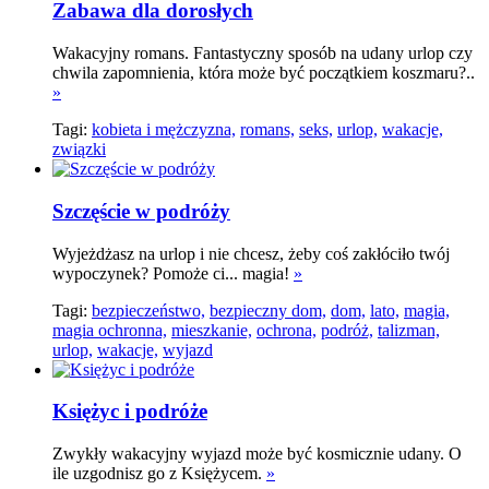
Zabawa dla dorosłych
Wakacyjny romans. Fantastyczny sposób na udany urlop czy
chwila zapomnienia, która może być początkiem koszmaru?..
»
Tagi:
kobieta i mężczyzna,
romans,
seks,
urlop,
wakacje,
związki
Szczęście w podróży
Wyjeżdżasz na urlop i nie chcesz, żeby coś zakłóciło twój
wypoczynek? Pomoże ci... magia!
»
Tagi:
bezpieczeństwo,
bezpieczny dom,
dom,
lato,
magia,
magia ochronna,
mieszkanie,
ochrona,
podróż,
talizman,
urlop,
wakacje,
wyjazd
Księżyc i podróże
Zwykły wakacyjny wyjazd może być kosmicznie udany. O
ile uzgodnisz go z Księżycem.
»