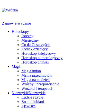
Zamów e-wydanie
Horoskopy
Roczny
Miesięczny
Co da Ci szczęście
Zodiak dziecięcy
Horoskop księżycowy
Horoskop numerologiczny
Horoskop chiński
Magia
Magia imion
Magia przedmiotów
Magia na co dzień
Wróżby i przepowiednie
Wróżbici i terapeuci
Niezwykli/Niezwykłe
Ludzie i życie
Znani i lubiani
Zjawiska