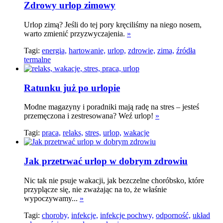
Zdrowy urlop zimowy
Urlop zimą? Jeśli do tej pory kręciliśmy na niego nosem,
warto zmienić przyzwyczajenia.
»
Tagi:
energia,
hartowanie,
urlop,
zdrowie,
zima,
źródła
termalne
Ratunku już po urlopie
Modne magazyny i poradniki mają radę na stres – jesteś
przemęczona i zestresowana? Weź urlop!
»
Tagi:
praca,
relaks,
stres,
urlop,
wakacje
Jak przetrwać urlop w dobrym zdrowiu
Nic tak nie psuje wakacji, jak bezczelne choróbsko, które
przyplącze się, nie zważając na to, że właśnie
wypoczywamy...
»
Tagi:
choroby,
infekcje,
infekcje pochwy,
odporność,
układ