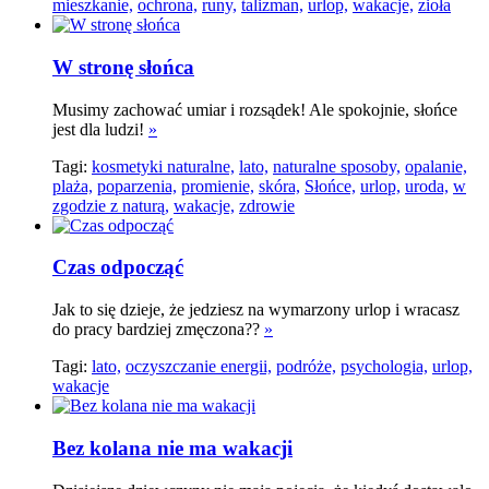
mieszkanie,
ochrona,
runy,
talizman,
urlop,
wakacje,
zioła
W stronę słońca
Musimy zachować umiar i rozsądek! Ale spokojnie, słońce
jest dla ludzi!
»
Tagi:
kosmetyki naturalne,
lato,
naturalne sposoby,
opalanie,
plaża,
poparzenia,
promienie,
skóra,
Słońce,
urlop,
uroda,
w
zgodzie z naturą,
wakacje,
zdrowie
Czas odpocząć
Jak to się dzieje, że jedziesz na wymarzony urlop i wracasz
do pracy bardziej zmęczona??
»
Tagi:
lato,
oczyszczanie energii,
podróże,
psychologia,
urlop,
wakacje
Bez kolana nie ma wakacji