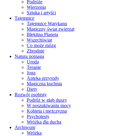
Podróże
Wierzenia
Sztuka i artyści
Tajemnice
Tajemnice Watykanu
Magiczny świat zwierząt
Błękitna Planeta
Wszechświat
Co może mózg
Zbrodnie
Natura pomaga
Uroda
Terapie
Joga
Apteka przyrody
Magiczna kuchnia
Diety
Rozwój osobisty
Podróż w głąb duszy
W poszukiwaniu mocy
Kobieta i mężczyzna
Psychotesty
Wróżka dla ducha
Archiwum
Wróżka