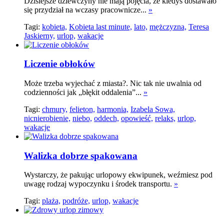
Dzisiejsze dziewczyny nie mają pojęcia, że kiedyś dostawało
się przydział na wczasy pracownicze...
»
Tagi:
kobieta,
Kobieta last minute,
lato,
mężczyzna,
Teresa
Jaskierny,
urlop,
wakacje
Liczenie obłoków
Może trzeba wyjechać z miasta?. Nic tak nie uwalnia od
codzienności jak „błękit oddalenia”...
»
Tagi:
chmury,
felieton,
harmonia,
Izabela Sowa,
nicnierobienie,
niebo,
oddech,
opowieść,
relaks,
urlop,
wakacje
Walizka dobrze spakowana
Wystarczy, że pakując urlopowy ekwipunek, weźmiesz pod
uwagę rodzaj wypoczynku i środek transportu.
»
Tagi:
plaża,
podróże,
urlop,
wakacje