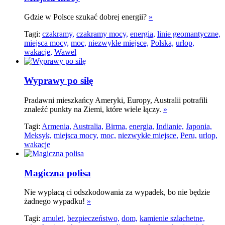
Gdzie w Polsce szukać dobrej energii?
»
Tagi:
czakramy,
czakramy mocy,
energia,
linie geomantyczne,
miejsca mocy,
moc,
niezwykłe miejsce,
Polska,
urlop,
wakacje,
Wawel
Wyprawy po siłę
Pradawni mieszkańcy Ameryki, Europy, Australii potrafili
znaleźć punkty na Ziemi, które wiele łączy.
»
Tagi:
Armenia,
Australia,
Birma,
energia,
Indianie,
Japonia,
Meksyk,
miejsca mocy,
moc,
niezwykłe miejsce,
Peru,
urlop,
wakacje
Magiczna polisa
Nie wypłacą ci odszkodowania za wypadek, bo nie będzie
żadnego wypadku!
»
Tagi:
amulet,
bezpieczeństwo,
dom,
kamienie szlachetne,