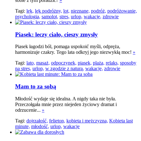
sobie z tym poradzić?
»
Tagi:
lęk,
lęk podróżny,
lot,
nieznane,
podróż,
podróżowanie,
psychologia,
samolot,
stres,
urlop,
wakacje,
zdrowie
Piasek: leczy ciało, cieszy zmysły
Piasek łagodzi ból, pomaga uspokoić myśli, odpręża,
harmonizuje czakry. Tego lata odkryj jego niezwykłą moc!
»
Tagi:
lato,
masaż,
odpoczynek,
piasek,
plaża,
relaks,
sposoby
na stres,
urlop,
w zgodzie z naturą,
wakacje,
zdrowie
Mam to za sobą
Młodość wydaje się idealna. A nigdy taka nie była.
Przeczołgała mnie przez niejeden życiowy dramat i
odrzucenie...
»
Tagi:
dojrzałość,
felieton,
kobieta i mężczyzna,
Kobieta last
minute,
młodość,
urlop,
wakacje