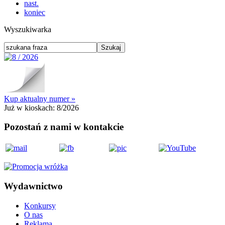
nast.
koniec
Wyszukiwarka
Kup aktualny numer »
Już w kioskach:
8/2026
Pozostań z nami w kontakcie
Wydawnictwo
Konkursy
O nas
Reklama