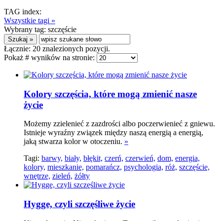
TAG index:
Wszystkie tagi »
Wybrany tag:
szczęście
Łącznie:
20
znalezionych pozycji.
Pokaż # wyników na stronie:
Kolory szczęścia, które mogą zmienić nasze
życie
Możemy zzielenieć z zazdrości albo poczerwienieć z gniewu.
Istnieje wyraźny związek między naszą energią a energią,
jaką stwarza kolor w otoczeniu.
»
Tagi:
barwy,
biały,
błękit,
czerń,
czerwień,
dom,
energia,
kolory,
mieszkanie,
pomarańcz,
psychologia,
róż,
szczęście,
wnętrze,
zieleń,
żółty
Hygge, czyli szczęśliwe życie