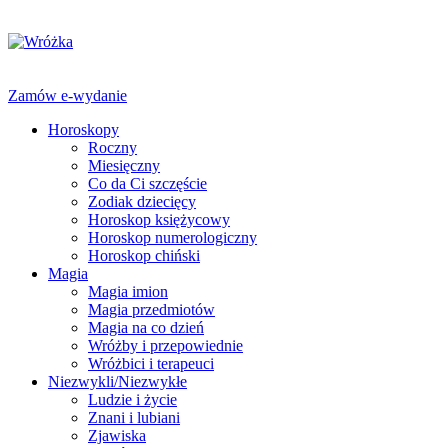
Zamów e-wydanie
Horoskopy
Roczny
Miesięczny
Co da Ci szczęście
Zodiak dziecięcy
Horoskop księżycowy
Horoskop numerologiczny
Horoskop chiński
Magia
Magia imion
Magia przedmiotów
Magia na co dzień
Wróżby i przepowiednie
Wróżbici i terapeuci
Niezwykli/Niezwykłe
Ludzie i życie
Znani i lubiani
Zjawiska