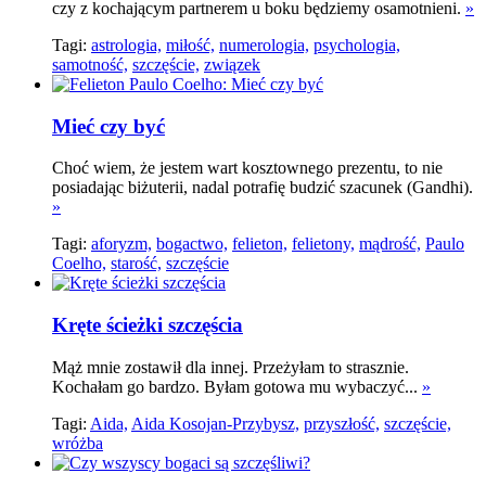
czy z kochającym partnerem u boku będziemy osamotnieni.
»
Tagi:
astrologia,
miłość,
numerologia,
psychologia,
samotność,
szczęście,
związek
Mieć czy być
Choć wiem, że jestem wart kosztownego prezentu, to nie
posiadając biżuterii, nadal potrafię budzić szacunek (Gandhi).
»
Tagi:
aforyzm,
bogactwo,
felieton,
felietony,
mądrość,
Paulo
Coelho,
starość,
szczęście
Kręte ścieżki szczęścia
Mąż mnie zostawił dla innej. Przeżyłam to strasznie.
Kochałam go bardzo. Byłam gotowa mu wybaczyć...
»
Tagi:
Aida,
Aida Kosojan-Przybysz,
przyszłość,
szczęście,
wróżba