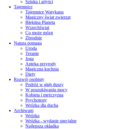
Sztuka i artyści
Tajemnice
Tajemnice Watykanu
Magiczny świat zwierząt
Błękitna Planeta
Wszechświat
Co może mózg
Zbrodnie
Natura pomaga
Uroda
Terapie
Joga
Apteka przyrody
Magiczna kuchnia
Diety
Rozwój osobisty
Podróż w głąb duszy
W poszukiwaniu mocy
Kobieta i mężczyzna
Psychotesty
Wróżka dla ducha
Archiwum
Wróżka
Wróżka - wydanie specjalne
Najlepsza okładka