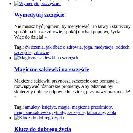
Wymedytuj szczęście!
Nie musisz być joginem, by medytować. To łatwy i skuteczny
sposób na lepsze zdrowie, spokój ducha i poprawę życia.
Więc do dzieła!
»
Tagi:
ćwiczenia,
jak dbać o zdrowie,
joga,
medytacja,
oddech,
szczęście,
zdrowie
Magiczne sakiewki na szczęście
Magiczne sakiewki przynoszą szczęście oraz pomagają
rozwiązywać różnorakie problemy. Aby talizman był
skuteczny dobierz odpowiednie zioła, przyprawy oraz metale!
»
Tagi:
amulety,
księżyc,
magia,
magiczne przedmioty,
magiczne sakiewki,
rytuały,
szczęście,
talizmany,
zioła
Klucz do dobrego życia