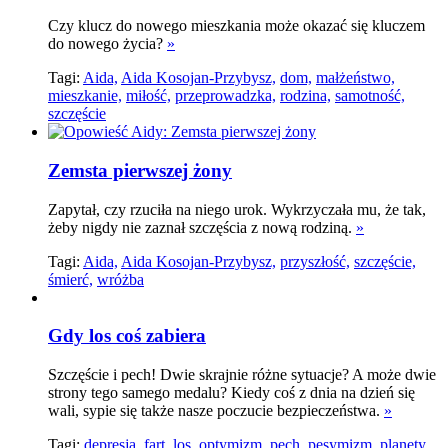
Czy klucz do nowego mieszkania może okazać się kluczem
do nowego życia?
»
Tagi:
Aida,
Aida Kosojan-Przybysz,
dom,
małżeństwo,
mieszkanie,
miłość,
przeprowadzka,
rodzina,
samotność,
szczęście
Zemsta pierwszej żony
Zapytał, czy rzuciła na niego urok. Wykrzyczała mu, że tak,
żeby nigdy nie zaznał szczęścia z nową rodziną.
»
Tagi:
Aida,
Aida Kosojan-Przybysz,
przyszłość,
szczęście,
śmierć,
wróżba
Gdy los coś zabiera
Szczęście i pech! Dwie skrajnie różne sytuacje? A może dwie
strony tego samego medalu? Kiedy coś z dnia na dzień się
wali, sypie się także nasze poczucie bezpieczeństwa.
»
Tagi:
depresja,
fart,
los,
optymizm,
pech,
pesymizm,
planety