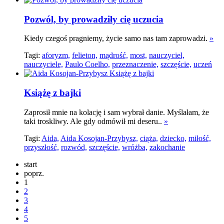
Pozwól, by prowadziły cię uczucia
Kiedy czegoś pragniemy, życie samo nas tam zaprowadzi.
»
Tagi:
aforyzm,
felieton,
mądrość,
most,
nauczyciel,
nauczyciele,
Paulo Coelho,
przeznaczenie,
szczęście,
uczeń
Książę z bajki
Zaprosił mnie na kolację i sam wybrał danie. Myślałam, że
taki troskliwy. Ale gdy odmówił mi deseru..
»
Tagi:
Aida,
Aida Kosojan-Przybysz,
ciąża,
dziecko,
miłość,
przyszłość,
rozwód,
szczęście,
wróżba,
zakochanie
start
poprz.
1
2
3
4
5