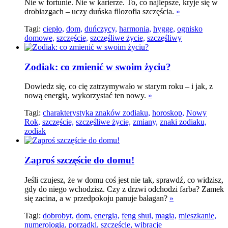
Nie w fortunie. Nie w karierze. To, co najlepsze, kryje się w
drobiazgach – uczy duńska filozofia szczęścia.
»
Tagi:
ciepło,
dom,
duńczycy,
harmonia,
hygge,
ognisko
domowe,
szczęście,
szczęśliwe życie,
szczęśliwy
Zodiak: co zmienić w swoim życiu?
Dowiedz się, co cię zatrzymywało w starym roku – i jak, z
nową energią, wykorzystać ten nowy.
»
Tagi:
charakterystyka znaków zodiaku,
horoskop,
Nowy
Rok,
szczęście,
szczęśliwe życie,
zmiany,
znaki zodiaku,
zodiak
Zaproś szczęście do domu!
Jeśli czujesz, że w domu coś jest nie tak, sprawdź, co widzisz,
gdy do niego wchodzisz. Czy z drzwi odchodzi farba? Zamek
się zacina, a w przedpokoju panuje bałagan?
»
Tagi:
dobrobyt,
dom,
energia,
feng shui,
magia,
mieszkanie,
numerologia,
porządki,
szczęście,
wibracje