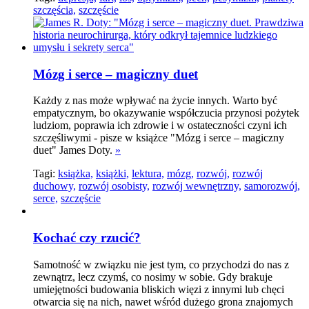
szczęścia,
szczęście
Mózg i serce – magiczny duet
Każdy z nas może wpływać na życie innych. Warto być
empatycznym, bo okazywanie współczucia przynosi pożytek
ludziom, poprawia ich zdrowie i w ostateczności czyni ich
szczęśliwymi - pisze w książce "Mózg i serce – magiczny
duet" James Doty.
»
Tagi:
książka,
książki,
lektura,
mózg,
rozwój,
rozwój
duchowy,
rozwój osobisty,
rozwój wewnętrzny,
samorozwój,
serce,
szczęście
Kochać czy rzucić?
Samotność w związku nie jest tym, co przychodzi do nas z
zewnątrz, lecz czymś, co nosimy w sobie. Gdy brakuje
umiejętności budowania bliskich więzi z innymi lub chęci
otwarcia się na nich, nawet wśród dużego grona znajomych