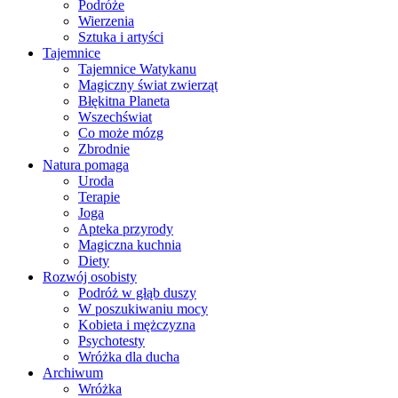
Podróże
Wierzenia
Sztuka i artyści
Tajemnice
Tajemnice Watykanu
Magiczny świat zwierząt
Błękitna Planeta
Wszechświat
Co może mózg
Zbrodnie
Natura pomaga
Uroda
Terapie
Joga
Apteka przyrody
Magiczna kuchnia
Diety
Rozwój osobisty
Podróż w głąb duszy
W poszukiwaniu mocy
Kobieta i mężczyzna
Psychotesty
Wróżka dla ducha
Archiwum
Wróżka