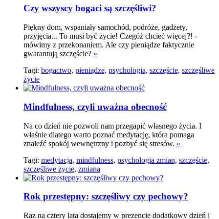
Czy wszyscy bogaci są szczęśliwi?
Piękny dom, wspaniały samochód, podróże, gadżety,
przyjęcia... To musi być życie! Czegóż chcieć więcej?! -
mówimy z przekonaniem. Ale czy pieniądze faktycznie
gwarantują szczęście?
»
Tagi:
bogactwo,
pieniądze,
psychologia,
szczęście,
szczęśliwe
życie
Mindfulness, czyli uważna obecność
Na co dzień nie pozwoli nam przegapić własnego życia. I
właśnie dlatego warto poznać medytację, która pomaga
znaleźć spokój wewnętrzny i pozbyć się stresów.
»
Tagi:
medytacja,
mindfulness,
psychologia zmian,
szczęście,
szczęśliwe życie,
zmiana
Rok przestępny: szczęśliwy czy pechowy?
Raz na cztery lata dostajemy w prezencie dodatkowy dzień i