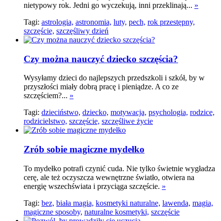
nietypowy rok. Jedni go wyczekują, inni przeklinają...
»
Tagi:
astrologia,
astronomia,
luty,
pech,
rok przestępny,
szczęście,
szczęśliwy dzień
Czy można nauczyć dziecko szczęścia?
Wysyłamy dzieci do najlepszych przedszkoli i szkół, by w
przyszłości miały dobrą pracę i pieniądze. A co ze
szczęściem?...
»
Tagi:
dzieciństwo,
dziecko,
motywacja,
psychologia,
rodzice,
rodzicielstwo,
szczęście,
szczęśliwe życie
Zrób sobie magiczne mydełko
To mydełko potrafi czynić cuda. Nie tylko świetnie wygładza
cerę, ale też oczyszcza wewnętrzne światło, otwiera na
energię wszechświata i przyciąga szczęście.
»
Tagi:
bez,
biała magia,
kosmetyki naturalne,
lawenda,
magia,
magiczne sposoby,
naturalne kosmetyki,
szczęście