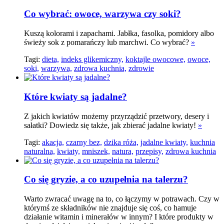
Co wybrać: owoce, warzywa czy soki?
Kuszą kolorami i zapachami. Jabłka, fasolka, pomidory albo
świeży sok z pomarańczy lub marchwi. Co wybrać?
»
Tagi:
dieta,
indeks glikemiczny,
koktajle owocowe,
owoce,
soki,
warzywa,
zdrowa kuchnia,
zdrowie
Które kwiaty są jadalne?
Z jakich kwiatów możemy przyrządzić przetwory, desery i
sałatki? Dowiedz się także, jak zbierać jadalne kwiaty!
»
Tagi:
akacja,
czarny bez,
dzika róża,
jadalne kwiaty,
kuchnia
naturalna,
kwiaty,
mniszek,
natura,
przepisy,
zdrowa kuchnia
Co się gryzie, a co uzupełnia na talerzu?
Warto zwracać uwagę na to, co łączymy w potrawach. Czy w
którymś ze składników nie znajduje się coś, co hamuje
działanie witamin i minerałów w innym? I które produkty w