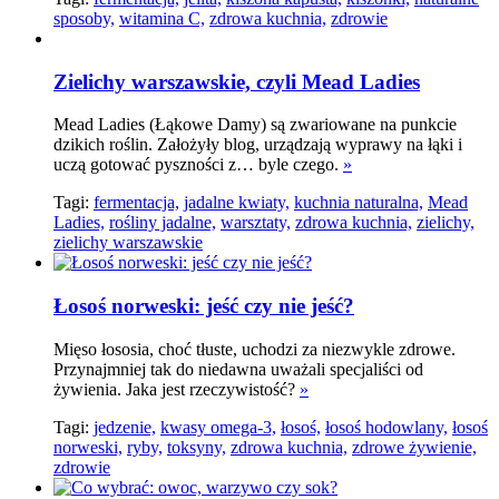
sposoby,
witamina C,
zdrowa kuchnia,
zdrowie
Zielichy warszawskie, czyli Mead Ladies
Mead Ladies (Łąkowe Damy) są zwariowane na punkcie
dzikich roślin. Założyły blog, urządzają wyprawy na łąki i
uczą gotować pyszności z… byle czego.
»
Tagi:
fermentacja,
jadalne kwiaty,
kuchnia naturalna,
Mead
Ladies,
rośliny jadalne,
warsztaty,
zdrowa kuchnia,
zielichy,
zielichy warszawskie
Łosoś norweski: jeść czy nie jeść?
Mięso łososia, choć tłuste, uchodzi za niezwykle zdrowe.
Przynajmniej tak do niedawna uważali specjaliści od
żywienia. Jaka jest rzeczywistość?
»
Tagi:
jedzenie,
kwasy omega-3,
łosoś,
łosoś hodowlany,
łosoś
norweski,
ryby,
toksyny,
zdrowa kuchnia,
zdrowe żywienie,
zdrowie