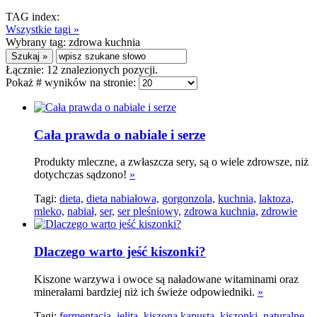
TAG index:
Wszystkie tagi »
Wybrany tag:
zdrowa kuchnia
Łącznie:
12
znalezionych pozycji.
Pokaż # wyników na stronie:
Cała prawda o nabiale i serze
Produkty mleczne, a zwłaszcza sery, są o wiele zdrowsze, niż
dotychczas sądzono!
»
Tagi:
dieta,
dieta nabiałowa,
gorgonzola,
kuchnia,
laktoza,
mleko,
nabiał,
ser,
ser pleśniowy,
zdrowa kuchnia,
zdrowie
Dlaczego warto jeść kiszonki?
Kiszone warzywa i owoce są naładowane witaminami oraz
minerałami bardziej niż ich świeże odpowiedniki.
»
Tagi:
fermentacja,
jelita,
kiszona kapusta,
kiszonki,
naturalne