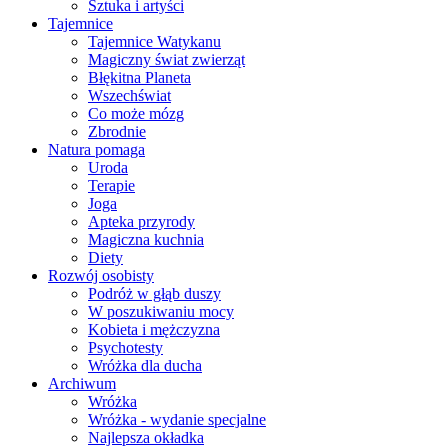
Sztuka i artyści
Tajemnice
Tajemnice Watykanu
Magiczny świat zwierząt
Błękitna Planeta
Wszechświat
Co może mózg
Zbrodnie
Natura pomaga
Uroda
Terapie
Joga
Apteka przyrody
Magiczna kuchnia
Diety
Rozwój osobisty
Podróż w głąb duszy
W poszukiwaniu mocy
Kobieta i mężczyzna
Psychotesty
Wróżka dla ducha
Archiwum
Wróżka
Wróżka - wydanie specjalne
Najlepsza okładka