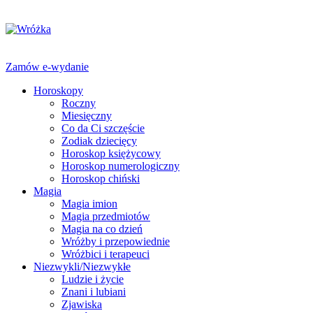
Zamów e-wydanie
Horoskopy
Roczny
Miesięczny
Co da Ci szczęście
Zodiak dziecięcy
Horoskop księżycowy
Horoskop numerologiczny
Horoskop chiński
Magia
Magia imion
Magia przedmiotów
Magia na co dzień
Wróżby i przepowiednie
Wróżbici i terapeuci
Niezwykli/Niezwykłe
Ludzie i życie
Znani i lubiani
Zjawiska