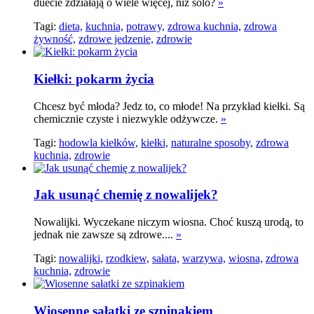
duecie zdziałają o wiele więcej, niż solo?
»
Tagi:
dieta,
kuchnia,
potrawy,
zdrowa kuchnia,
zdrowa
żywność,
zdrowe jedzenie,
zdrowie
Kiełki: pokarm życia
Chcesz być młoda? Jedz to, co młode! Na przykład kiełki. Są
chemicznie czyste i niezwykle odżywcze.
»
Tagi:
hodowla kiełków,
kiełki,
naturalne sposoby,
zdrowa
kuchnia,
zdrowie
Jak usunąć chemię z nowalijek?
Nowalijki. Wyczekane niczym wiosna. Choć kuszą urodą, to
jednak nie zawsze są zdrowe....
»
Tagi:
nowalijki,
rzodkiew,
sałata,
warzywa,
wiosna,
zdrowa
kuchnia,
zdrowie
Wiosenne sałatki ze szpinakiem