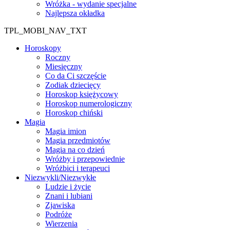
Wróżka - wydanie specjalne
Najlepsza okładka
TPL_MOBI_NAV_TXT
Horoskopy
Roczny
Miesięczny
Co da Ci szczęście
Zodiak dziecięcy
Horoskop księżycowy
Horoskop numerologiczny
Horoskop chiński
Magia
Magia imion
Magia przedmiotów
Magia na co dzień
Wróżby i przepowiednie
Wróżbici i terapeuci
Niezwykli/Niezwykłe
Ludzie i życie
Znani i lubiani
Zjawiska
Podróże
Wierzenia