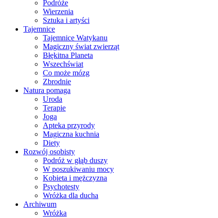
Podróże
Wierzenia
Sztuka i artyści
Tajemnice
Tajemnice Watykanu
Magiczny świat zwierząt
Błękitna Planeta
Wszechświat
Co może mózg
Zbrodnie
Natura pomaga
Uroda
Terapie
Joga
Apteka przyrody
Magiczna kuchnia
Diety
Rozwój osobisty
Podróż w głąb duszy
W poszukiwaniu mocy
Kobieta i mężczyzna
Psychotesty
Wróżka dla ducha
Archiwum
Wróżka