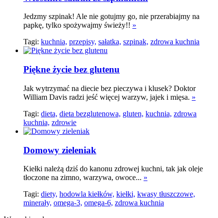
Jedzmy szpinak! Ale nie gotujmy go, nie przerabiajmy na
papkę, tylko spożywajmy świeży!!
»
Tagi:
kuchnia,
przepisy,
sałatka,
szpinak,
zdrowa kuchnia
Piękne życie bez glutenu
Jak wytrzymać na diecie bez pieczywa i klusek? Doktor
William Davis radzi jeść więcej warzyw, jajek i mięsa.
»
Tagi:
dieta,
dieta bezglutenowa,
gluten,
kuchnia,
zdrowa
kuchnia,
zdrowie
Domowy zieleniak
Kiełki należą dziś do kanonu zdrowej kuchni, tak jak oleje
tłoczone na zimno, warzywa, owoce...
»
Tagi:
diety,
hodowla kiełków,
kiełki,
kwasy tłuszczowe,
minerały,
omega-3,
omega-6,
zdrowa kuchnia