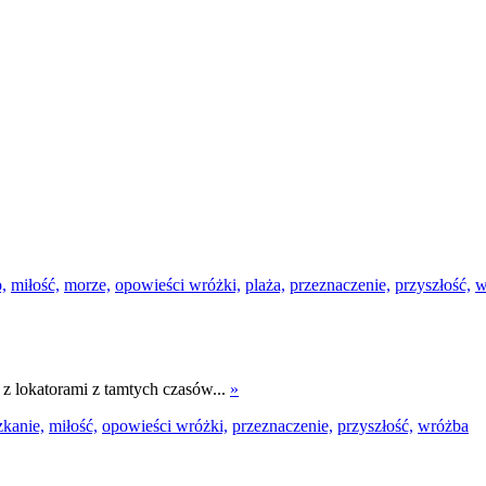
o,
miłość,
morze,
opowieści wróżki,
plaża,
przeznaczenie,
przyszłość,
w
, z lokatorami z tamtych czasów...
»
zkanie,
miłość,
opowieści wróżki,
przeznaczenie,
przyszłość,
wróżba