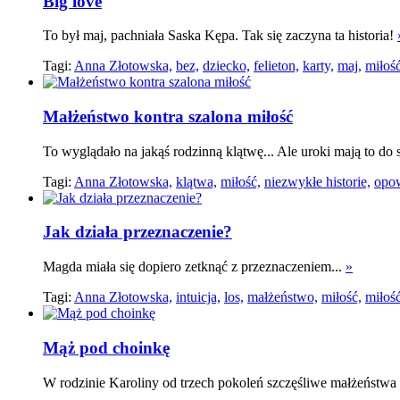
Big love
To był maj, pachniała Saska Kępa. Tak się zaczyna ta historia!
Tagi:
Anna Złotowska,
bez,
dziecko,
felieton,
karty,
maj,
miłość
Małżeństwo kontra szalona miłość
To wyglądało na jakąś rodzinną klątwę... Ale uroki mają to do 
Tagi:
Anna Złotowska,
klątwa,
miłość,
niezwykłe historie,
opow
Jak działa przeznaczenie?
Magda miała się dopiero zetknąć z przeznaczeniem...
»
Tagi:
Anna Złotowska,
intuicja,
los,
małżeństwo,
miłość,
miłość
Mąż pod choinkę
W rodzinie Karoliny od trzech pokoleń szczęśliwe małżeństwa