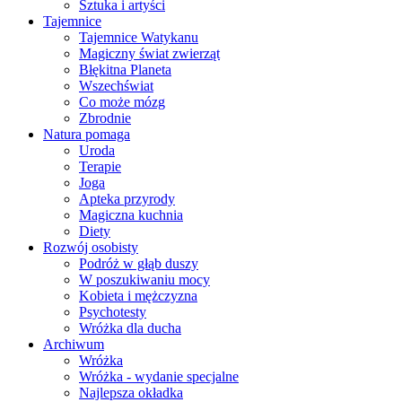
Sztuka i artyści
Tajemnice
Tajemnice Watykanu
Magiczny świat zwierząt
Błękitna Planeta
Wszechświat
Co może mózg
Zbrodnie
Natura pomaga
Uroda
Terapie
Joga
Apteka przyrody
Magiczna kuchnia
Diety
Rozwój osobisty
Podróż w głąb duszy
W poszukiwaniu mocy
Kobieta i mężczyzna
Psychotesty
Wróżka dla ducha
Archiwum
Wróżka
Wróżka - wydanie specjalne
Najlepsza okładka