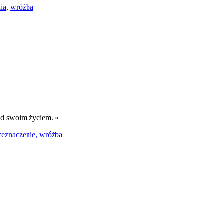
ia,
wróżba
nad swoim życiem.
»
zeznaczenie,
wróżba