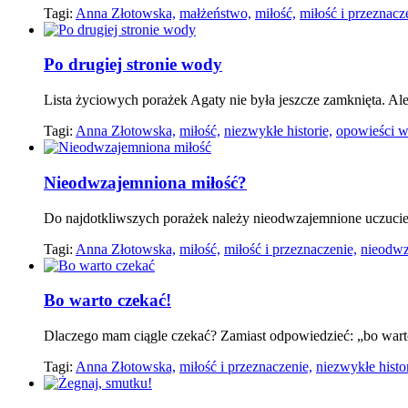
Tagi:
Anna Złotowska,
małżeństwo,
miłość,
miłość i przeznacz
Po drugiej stronie wody
Lista życiowych porażek Agaty nie była jeszcze zamknięta. Ale 
Tagi:
Anna Złotowska,
miłość,
niezwykłe historie,
opowieści w
Nieodwzajemniona miłość?
Do najdotkliwszych porażek należy nieodwzajemnione uczucie, 
Tagi:
Anna Złotowska,
miłość,
miłość i przeznaczenie,
nieodwz
Bo warto czekać!
Dlaczego mam ciągle czekać? Zamiast odpowiedzieć: „bo warto
Tagi:
Anna Złotowska,
miłość i przeznaczenie,
niezwykłe histor