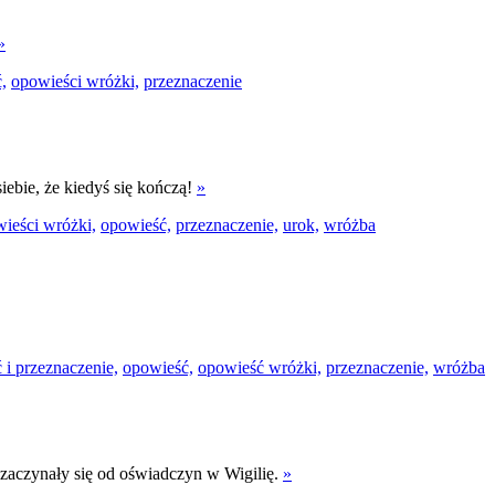
»
,
opowieści wróżki,
przeznaczenie
siebie, że kiedyś się kończą!
»
ieści wróżki,
opowieść,
przeznaczenie,
urok,
wróżba
 i przeznaczenie,
opowieść,
opowieść wróżki,
przeznaczenie,
wróżba
 zaczynały się od oświadczyn w Wigilię.
»