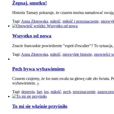
Żegnaj, smutku!
Historia Tamary pokazuje, że czasem można namalować swoją p
Tagi:
Anna Złotowska,
miłość,
miłość i przeznaczenie,
niezwykł
Wszystko od nowa
Znacie francuskie powiedzenie "esprit d'escalier"? To sytuacj
Tagi:
Anna Złotowska,
miłość,
niezwykłe historie,
opowieści w
Pech bywa wybawieniem
Czasem czujemy, że los nam zwala na głowę całe zło świata. Pe
wybawieniem.
»
Tagi:
depresja,
fart,
los,
miłość,
pech,
przeznaczenie,
zauroczen
To mi się właśnie przyśniło