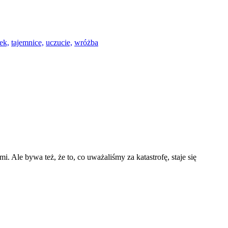
ek,
tajemnice,
uczucie,
wróżba
 Ale bywa też, że to, co uważaliśmy za katastrofę, staje się