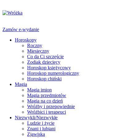
Zamów e-wydanie
Horoskopy
Roczny
Miesięczny
Co da Ci szczęście
Zodiak dziecięcy
Horoskop księżycowy
Horoskop numerologiczny
Horoskop chiński
Magia
Magia imion
Magia przedmiotów
Magia na co dzień
Wróżby i przepowiednie
Wróżbici i terapeuci
Niezwykli/Niezwykłe
Ludzie i życie
Znani i lubiani
Zjawiska