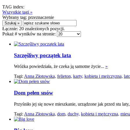
TAG index:
Wszystkie tagi »
Wybrany tag:
przeznaczenie
Łącznie:
20
znalezionych pozycji.
Pokaż # wyników na stronie:
Szczęśliwy początek lata
Wróżka powiedziała, że czeka ją samotne życie...
»
Tagi:
Anna Złotowska,
felieton,
karty,
kobieta i mężczyzna,
lat
Dom pełen snów
Przyśniło jej się nowe mieszkanie, urządzone jak przed stu laty
Tagi:
Anna Złotowska,
dom,
duchy,
kobieta i mężczyzna,
mies