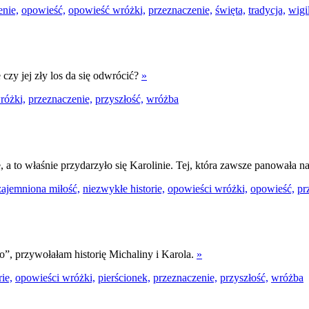
enie,
opowieść,
opowieść wróżki,
przeznaczenie,
święta,
tradycja,
wigil
czy jej zły los da się odwrócić?
»
różki,
przeznaczenie,
przyszłość,
wróżba
a to właśnie przydarzyło się Karolinie. Tej, która zawsze panowała 
ajemniona miłość,
niezwykłe historie,
opowieści wróżki,
opowieść,
pr
”, przywołałam historię Michaliny i Karola.
»
ie,
opowieści wróżki,
pierścionek,
przeznaczenie,
przyszłość,
wróżba