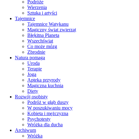
Podróże
Wierzenia
Sztuka i artyści
Tajemnice
Tajemnice Watykanu
Magiczny świat zwierząt
Błękitna Planeta
Wszechświat
Co może mózg
Zbrodnie
Natura pomaga
Uroda
Terapie
Joga
Apteka przyrody
Magiczna kuchnia
Diety
Rozwój osobisty
Podróż w głąb duszy
W poszukiwaniu mocy
Kobieta i mężczyzna
Psychotesty
Wróżka dla ducha
Archiwum
Wróżka