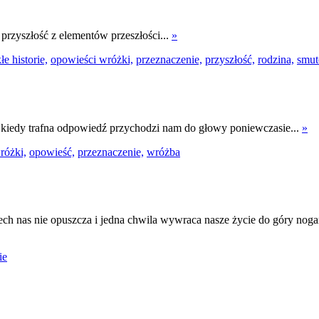
rzyszłość z elementów przeszłości...
»
e historie,
opowieści wróżki,
przeznaczenie,
przyszłość,
rodzina,
smut
a, kiedy trafna odpowiedź przychodzi nam do głowy poniewczasie...
»
różki,
opowieść,
przeznaczenie,
wróżba
ch nas nie opuszcza i jedna chwila wywraca nasze życie do góry nogami.
ie