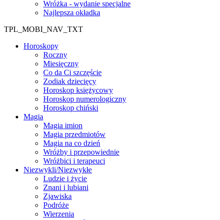
Wróżka - wydanie specjalne
Najlepsza okładka
TPL_MOBI_NAV_TXT
Horoskopy
Roczny
Miesięczny
Co da Ci szczęście
Zodiak dziecięcy
Horoskop księżycowy
Horoskop numerologiczny
Horoskop chiński
Magia
Magia imion
Magia przedmiotów
Magia na co dzień
Wróżby i przepowiednie
Wróżbici i terapeuci
Niezwykli/Niezwykłe
Ludzie i życie
Znani i lubiani
Zjawiska
Podróże
Wierzenia