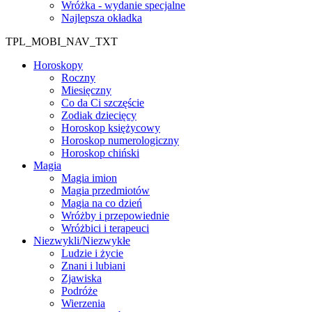
Wróżka - wydanie specjalne
Najlepsza okładka
TPL_MOBI_NAV_TXT
Horoskopy
Roczny
Miesięczny
Co da Ci szczęście
Zodiak dziecięcy
Horoskop księżycowy
Horoskop numerologiczny
Horoskop chiński
Magia
Magia imion
Magia przedmiotów
Magia na co dzień
Wróżby i przepowiednie
Wróżbici i terapeuci
Niezwykli/Niezwykłe
Ludzie i życie
Znani i lubiani
Zjawiska
Podróże
Wierzenia