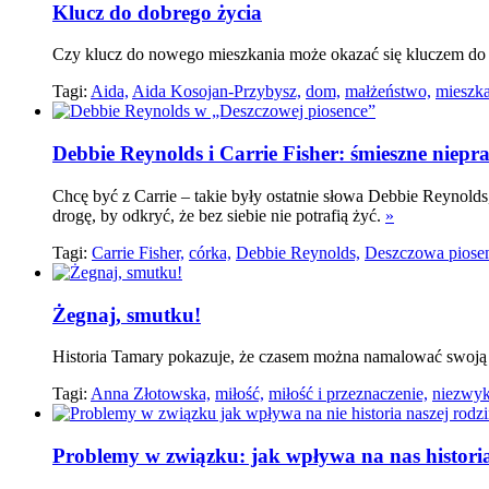
Klucz do dobrego życia
Czy klucz do nowego mieszkania może okazać się kluczem d
Tagi:
Aida,
Aida Kosojan-Przybysz,
dom,
małżeństwo,
mieszka
Debbie Reynolds i Carrie Fisher: śmieszne niepr
Chcę być z Carrie – takie były ostatnie słowa Debbie Reynold
drogę, by odkryć, że bez siebie nie potrafią żyć.
»
Tagi:
Carrie Fisher,
córka,
Debbie Reynolds,
Deszczowa piose
Żegnaj, smutku!
Historia Tamary pokazuje, że czasem można namalować swoją p
Tagi:
Anna Złotowska,
miłość,
miłość i przeznaczenie,
niezwykł
Problemy w związku: jak wpływa na nas historia