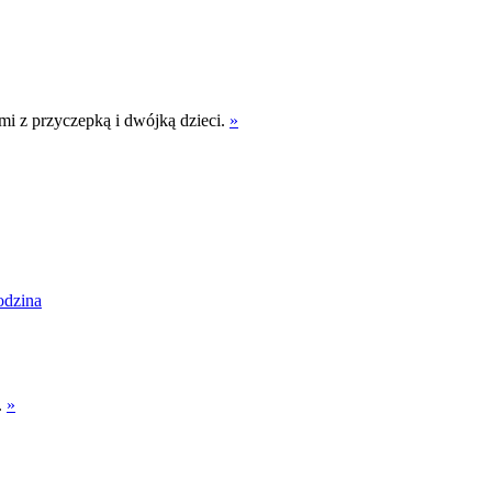
ami z przyczepką i dwójką dzieci.
»
odzina
.
»