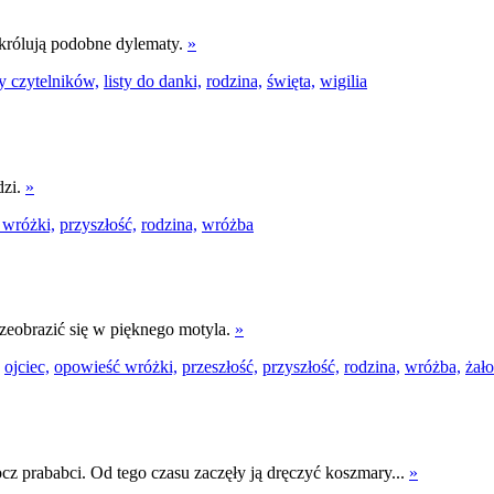
 królują podobne dylematy.
»
ty czytelników,
listy do danki,
rodzina,
święta,
wigilia
dzi.
»
 wróżki,
przyszłość,
rodzina,
wróżba
zeobrazić się w pięknego motyla.
»
ojciec,
opowieść wróżki,
przeszłość,
przyszłość,
rodzina,
wróżba,
żał
ocz prababci. Od tego czasu zaczęły ją dręczyć koszmary...
»