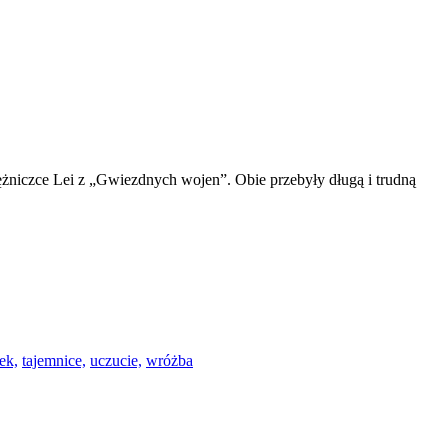
iężniczce Lei z „Gwiezdnych wojen”. Obie przebyły długą i trudną
ek,
tajemnice,
uczucie,
wróżba