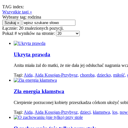
TAG index:
Wszystkie tagi »
Wybrany tag:
rodzina
Łącznie:
20
znalezionych pozycji.
Pokaż # wyników na stronie:
Ukryta prawda
Anita miała żal do matki, że nie dała jej odsłuchać nagrania 
Tagi:
Aida,
Aida Kosojan-Przybysz,
choroba,
dziecko,
miłość,
Zła energia kłamstwa
Cierpienie porzuconej kobiety przeszkadza córkom ułożyć sobie
Tagi:
Aida,
Aida Kosojan-Przybysz,
dzieci,
kłamstwa,
los,
nowe