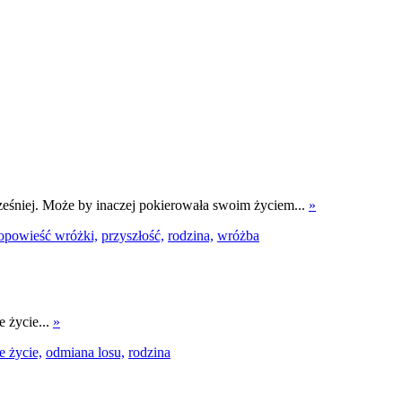
wcześniej. Może by inaczej pokierowała swoim życiem...
»
opowieść wróżki,
przyszłość,
rodzina,
wróżba
 życie...
»
 życie,
odmiana losu,
rodzina