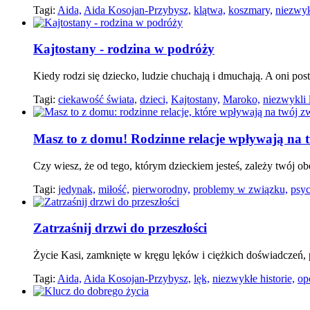
Tagi:
Aida,
Aida Kosojan-Przybysz,
klątwa,
koszmary,
niezwyk
Kajtostany - rodzina w podróży
Kiedy rodzi się dziecko, ludzie chuchają i dmuchają. A oni po
Tagi:
ciekawość świata,
dzieci,
Kajtostany,
Maroko,
niezwykli 
Masz to z domu! Rodzinne relacje wpływają na 
Czy wiesz, że od tego, którym dzieckiem jesteś, zależy twój 
Tagi:
jedynak,
miłość,
pierworodny,
problemy w związku,
psyc
Zatrzaśnij drzwi do przeszłości
Życie Kasi, zamknięte w kręgu lęków i ciężkich doświadczeń,
Tagi:
Aida,
Aida Kosojan-Przybysz,
lęk,
niezwykłe historie,
op