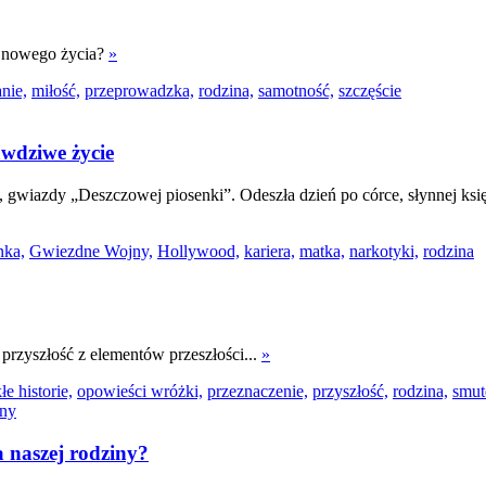
o nowego życia?
»
nie,
miłość,
przeprowadzka,
rodzina,
samotność,
szczęście
awdziwe życie
s, gwiazdy „Deszczowej piosenki”. Odeszła dzień po córce, słynnej ks
nka,
Gwiezdne Wojny,
Hollywood,
kariera,
matka,
narkotyki,
rodzina
rzyszłość z elementów przeszłości...
»
e historie,
opowieści wróżki,
przeznaczenie,
przyszłość,
rodzina,
smut
 naszej rodziny?