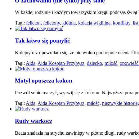
O zachowaniu (nie tylko) przy stole
W każdej rodzinie i każdym towarzyskim kręgu podczas świąt
Tagi:
felieton,
felietony,
kłótnia,
kolacja wigilijna,
konflikty,
lis
Tak łatwo się pomylić
Kolejny raz upewniłam się, że nie wolno pochopnie oceniać lu
Tagi:
Aida,
Aida Kosojan-Przybysz,
dziecko,
miłość,
opowieść
Motyl opuszcza kokon
Pozwól sobie marzyć, wyrwij się z kokonu. Najwyższa pora pr
Tagi:
Aida,
Aida Kosojan-Przybysz,
miłość,
niezwykłe historie,
Rudy warkocz
Beata znalazła na strychu zawinięty w płótno długi, rudy wark