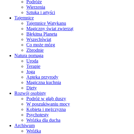
Podróże
Wierzenia
Sztuka i artyści
Tajemnice
Tajemnice Watykanu
Magiczny świat zwierząt
Błękitna Planeta
Wszechświat
Co może mózg
Zbrodnie
Natura pomaga
Uroda
Terapie
Joga
Apteka przyrody
Magiczna kuchnia
Diety
Rozwój osobisty
Podróż w głąb duszy
W poszukiwaniu mocy
Kobieta i mężczyzna
Psychotesty
Wróżka dla ducha
Archiwum
Wróżka