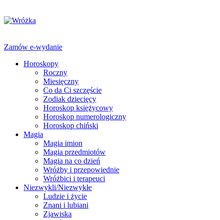
Zamów e-wydanie
Horoskopy
Roczny
Miesięczny
Co da Ci szczęście
Zodiak dziecięcy
Horoskop księżycowy
Horoskop numerologiczny
Horoskop chiński
Magia
Magia imion
Magia przedmiotów
Magia na co dzień
Wróżby i przepowiednie
Wróżbici i terapeuci
Niezwykli/Niezwykłe
Ludzie i życie
Znani i lubiani
Zjawiska