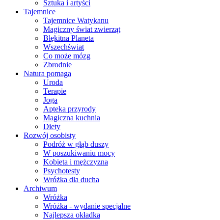
Sztuka i artyści
Tajemnice
Tajemnice Watykanu
Magiczny świat zwierząt
Błękitna Planeta
Wszechświat
Co może mózg
Zbrodnie
Natura pomaga
Uroda
Terapie
Joga
Apteka przyrody
Magiczna kuchnia
Diety
Rozwój osobisty
Podróż w głąb duszy
W poszukiwaniu mocy
Kobieta i mężczyzna
Psychotesty
Wróżka dla ducha
Archiwum
Wróżka
Wróżka - wydanie specjalne
Najlepsza okładka