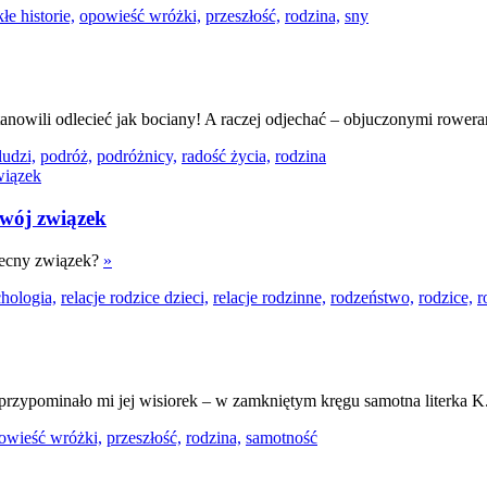
łe historie,
opowieść wróżki,
przeszłość,
rodzina,
sny
stanowili odlecieć jak bociany! A raczej odjechać – objuczonymi rower
ludzi,
podróż,
podróżnicy,
radość życia,
rodzina
twój związek
obecny związek?
»
hologia,
relacje rodzice dzieci,
relacje rodzinne,
rodzeństwo,
rodzice,
r
 przypominało mi jej wisiorek – w zamkniętym kręgu samotna literka K
owieść wróżki,
przeszłość,
rodzina,
samotność