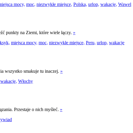
miejsca mocy,
moc,
niezwykłe miejsce,
Polska,
urlop,
wakacje,
Wawel
eźć punkty na Ziemi, które wiele łączy.
»
ksyk,
miejsca mocy,
moc,
niezwykłe miejsce,
Peru,
urlop,
wakacje
ia wszystko smakuje tu inaczej.
»
wakacje,
Włochy
zania. Przestaje o nich myśleć.
»
ywiad