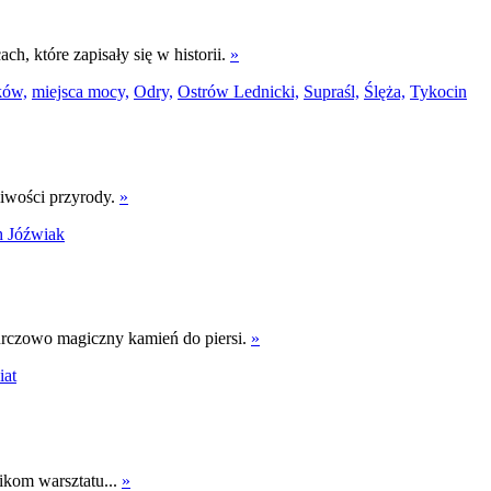
ch, które zapisały się w historii.
»
ków,
miejsca mocy,
Odry,
Ostrów Lednicki,
Supraśl,
Ślęża,
Tykocin
liwości przyrody.
»
h Jóźwiak
urczowo magiczny kamień do piersi.
»
at
ikom warsztatu...
»