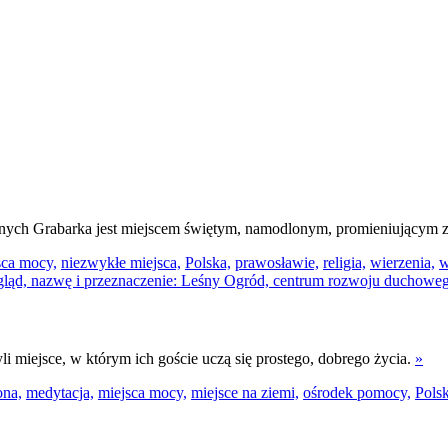
wnych Grabarka jest miejscem świętym, namodlonym, promieniującym z
sca mocy,
niezwykłe miejsca,
Polska,
prawosławie,
religia,
wierzenia,
w
li miejsce, w którym ich goście uczą się prostego, dobrego życia.
»
ona,
medytacja,
miejsca mocy,
miejsce na ziemi,
ośrodek pomocy,
Pols