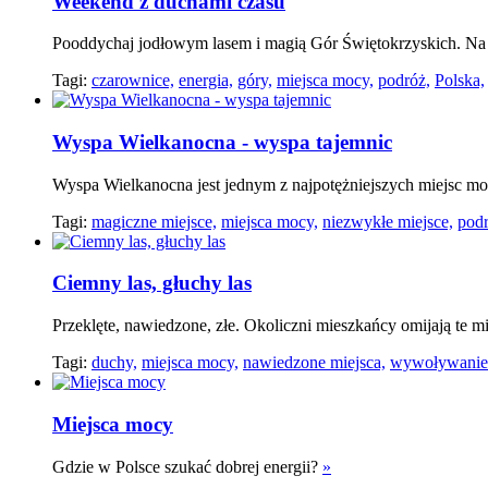
Weekend z duchami czasu
Pooddychaj jodłowym lasem i magią Gór Świętokrzyskich. Na sz
Tagi:
czarownice,
energia,
góry,
miejsca mocy,
podróż,
Polska,
Wyspa Wielkanocna - wyspa tajemnic
Wyspa Wielkanocna jest jednym z najpotężniejszych miejsc m
Tagi:
magiczne miejsce,
miejsca mocy,
niezwykłe miejsce,
podr
Ciemny las, głuchy las
Przeklęte, nawiedzone, złe. Okoliczni mieszkańcy omijają te mi
Tagi:
duchy,
miejsca mocy,
nawiedzone miejsca,
wywoływanie
Miejsca mocy
Gdzie w Polsce szukać dobrej energii?
»