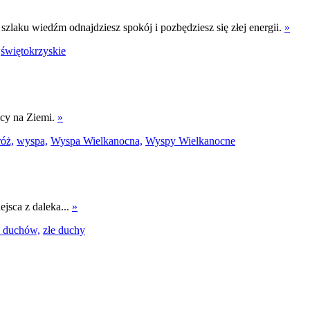
laku wiedźm odnajdziesz spokój i pozbędziesz się złej energii.
»
świętokrzyskie
ocy na Ziemi.
»
óż,
wyspa,
Wyspa Wielkanocna,
Wyspy Wielkanocne
ejsca z daleka...
»
 duchów,
złe duchy