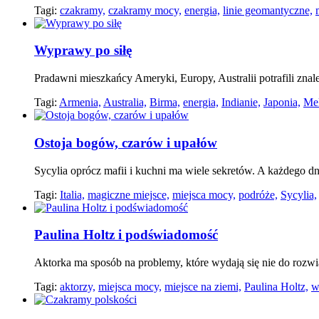
Tagi:
czakramy,
czakramy mocy,
energia,
linie geomantyczne,
Wyprawy po siłę
Pradawni mieszkańcy Ameryki, Europy, Australii potrafili znal
Tagi:
Armenia,
Australia,
Birma,
energia,
Indianie,
Japonia,
Me
Ostoja bogów, czarów i upałów
Sycylia oprócz mafii i kuchni ma wiele sekretów. A każdego dn
Tagi:
Italia,
magiczne miejsce,
miejsca mocy,
podróże,
Sycylia,
Paulina Holtz i podświadomość
Aktorka ma sposób na problemy, które wydają się nie do rozwią
Tagi:
aktorzy,
miejsca mocy,
miejsce na ziemi,
Paulina Holtz,
w