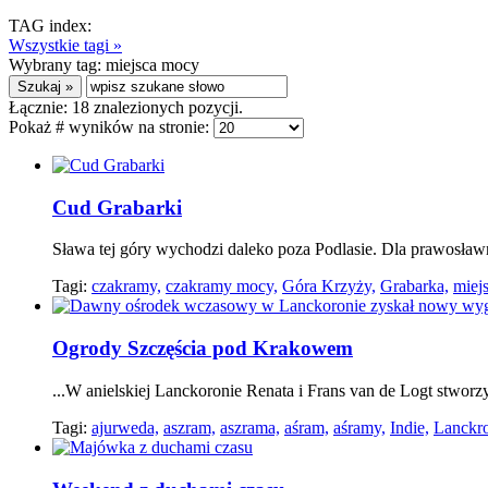
TAG index:
Wszystkie tagi »
Wybrany tag:
miejsca mocy
Łącznie:
18
znalezionych pozycji.
Pokaż # wyników na stronie:
Cud Grabarki
Sława tej góry wychodzi daleko poza Podlasie. Dla prawosła
Tagi:
czakramy,
czakramy mocy,
Góra Krzyży,
Grabarka,
miej
Ogrody Szczęścia pod Krakowem
...W anielskiej Lanckoronie Renata i Frans van de Logt stworzy
Tagi:
ajurweda,
aszram,
aszrama,
aśram,
aśramy,
Indie,
Lanckr