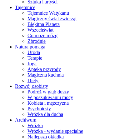
Sztuka i artyści
Tajemnice
Tajemnice Watykanu
Magiczny świat zwierząt
Błękitna Planeta
Wszechświat
Co może mózg
Zbrodnie
Natura pomaga
Uroda
Terapie
Joga
Apteka przyrody
Magiczna kuchnia
Diety
Rozwój osobisty
Podróż w głąb duszy
W poszukiwaniu mocy
Kobieta i mężczyzna
Psychotesty
Wróżka dla ducha
Archiwum
Wróżka
Wróżka - wydanie specjalne
Najlepsza okładka