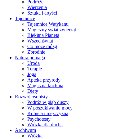
Podróże
Wierzenia
Sztuka i artyści
Tajemnice
Tajemnice Watykanu
Magiczny świat zwierząt
Błękitna Planeta
Wszechświat
Co może mózg
Zbrodnie
Natura pomaga
Uroda
Terapie
Joga
Apteka przyrody
Magiczna kuchnia
Diety
Rozwój osobisty
Podróż w głąb duszy
W poszukiwaniu mocy
Kobieta i mężczyzna
Psychotesty
Wróżka dla ducha
Archiwum
Wróżka