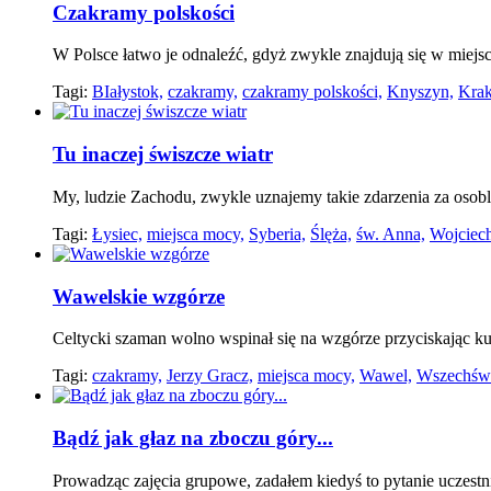
Czakramy polskości
W Polsce łatwo je odnaleźć, gdyż zwykle znajdują się w miejsca
Tagi:
BIałystok,
czakramy,
czakramy polskości,
Knyszyn,
Kra
Tu inaczej świszcze wiatr
My, ludzie Zachodu, zwykle uznajemy takie zdarzenia za osob
Tagi:
Łysiec,
miejsca mocy,
Syberia,
Ślęża,
św. Anna,
Wojciec
Wawelskie wzgórze
Celtycki szaman wolno wspinał się na wzgórze przyciskając k
Tagi:
czakramy,
Jerzy Gracz,
miejsca mocy,
Wawel,
Wszechświ
Bądź jak głaz na zboczu góry...
Prowadząc zajęcia grupowe, zadałem kiedyś to pytanie uczestn