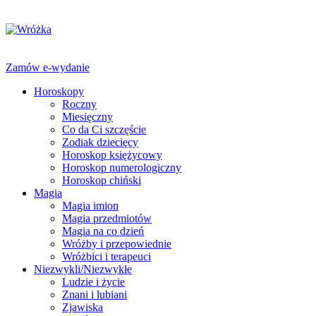
Zamów e-wydanie
Horoskopy
Roczny
Miesięczny
Co da Ci szczęście
Zodiak dziecięcy
Horoskop księżycowy
Horoskop numerologiczny
Horoskop chiński
Magia
Magia imion
Magia przedmiotów
Magia na co dzień
Wróżby i przepowiednie
Wróżbici i terapeuci
Niezwykli/Niezwykłe
Ludzie i życie
Znani i lubiani
Zjawiska