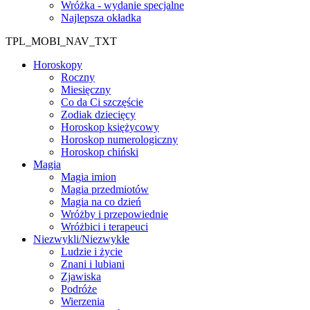
Wróżka - wydanie specjalne
Najlepsza okładka
TPL_MOBI_NAV_TXT
Horoskopy
Roczny
Miesięczny
Co da Ci szczęście
Zodiak dziecięcy
Horoskop księżycowy
Horoskop numerologiczny
Horoskop chiński
Magia
Magia imion
Magia przedmiotów
Magia na co dzień
Wróżby i przepowiednie
Wróżbici i terapeuci
Niezwykli/Niezwykłe
Ludzie i życie
Znani i lubiani
Zjawiska
Podróże
Wierzenia