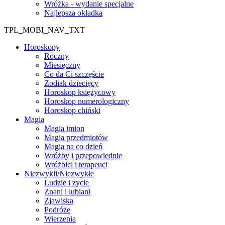
Wróżka - wydanie specjalne
Najlepsza okładka
TPL_MOBI_NAV_TXT
Horoskopy
Roczny
Miesięczny
Co da Ci szczęście
Zodiak dziecięcy
Horoskop księżycowy
Horoskop numerologiczny
Horoskop chiński
Magia
Magia imion
Magia przedmiotów
Magia na co dzień
Wróżby i przepowiednie
Wróżbici i terapeuci
Niezwykli/Niezwykłe
Ludzie i życie
Znani i lubiani
Zjawiska
Podróże
Wierzenia