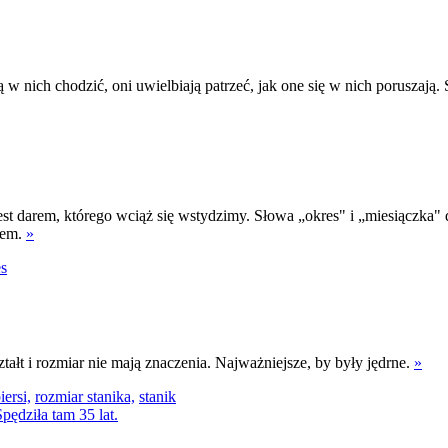
w nich chodzić, oni uwielbiają patrzeć, jak one się w nich poruszają. 
jest darem, którego wciąż się wstydzimy. Słowa „okres" i „miesiączka
iem.
»
es
tałt i rozmiar nie mają znaczenia. Najważniejsze, by były jędrne.
»
iersi,
rozmiar stanika,
stanik