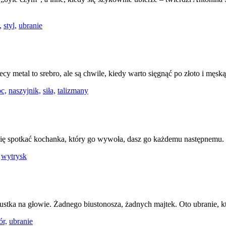
,
styl,
ubranie
ecy metal to srebro, ale są chwile, kiedy warto sięgnąć po złoto i m
c,
naszyjnik,
siła,
talizmany
i się spotkać kochanka, który go wywoła, dasz go każdemu następnemu.
wytrysk
hustka na głowie. Żadnego biustonosza, żadnych majtek. Oto ubranie, kt
ór,
ubranie