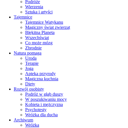
Podróże
Wierzenia
Sztuka i artyści
Tajemnice
Tajemnice Watykanu
Magiczny świat zwierząt
Błękitna Planeta
Wszechświat
Co może mózg
Zbrodnie
Natura pomaga
Uroda
Terapie
Joga
Apteka przyrody
Magiczna kuchnia
Diety
Rozwój osobisty
Podróż w głąb duszy
W poszukiwaniu mocy
Kobieta i mężczyzna
Psychotesty
Wróżka dla ducha
Archiwum
Wróżka