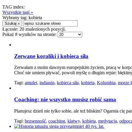
TAG index:
Wszystkie tagi »
Wybrany tag:
kobieta
Łącznie:
20
znalezionych pozycji.
Pokaż # wyników na stronie:
Zerwane koraliki i kobieca siła
Zerwałam z moim dawnym europejskim życiem, pracą w korpor
Choć nie umiem pływać, powoli myślę o długim rejsie: błękitny 
Tagi:
amulet,
indianin,
kobieca siła,
kobieta,
Kolumbia,
morze k
Coaching: nie wszystko musisz robić sama
Planujesz dzień nie tylko sobie, ale też bliskim? Ogarnia cię p
Tagi:
bezsenność,
coaching,
klątwy,
kobieta,
medytacja,
odpoc