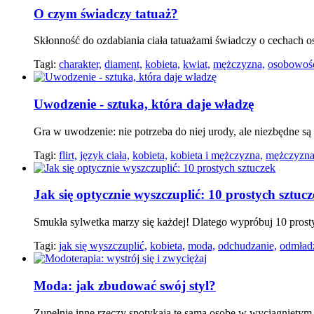
O czym świadczy tatuaż?
Skłonność do ozdabiania ciała tatuażami świadczy o cechach 
Tagi:
charakter,
diament,
kobieta,
kwiat,
mężczyzna,
osobowoś
Uwodzenie - sztuka, która daje władzę
Gra w uwodzenie: nie potrzeba do niej urody, ale niezbędne są 
Tagi:
flirt,
język ciała,
kobieta,
kobieta i mężczyzna,
mężczyzna
Jak się optycznie wyszczuplić: 10 prostych sztuc
Smukła sylwetka marzy się każdej! Dlatego wypróbuj 10 prostyc
Tagi:
jak się wyszczuplić,
kobieta,
moda,
odchudzanie,
odmładz
Moda: jak zbudować swój styl?
Zupełnie inne rzeczy spotykają tę samą osobę w wyciągniętym 