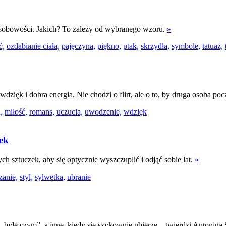
osobowości. Jakich? To zależy od wybranego wzoru.
»
ć,
ozdabianie ciała,
pajęczyna,
piękno,
ptak,
skrzydła,
symbole,
tatuaż,
wdzięk i dobra energia. Nie chodzi o flirt, ale o to, by druga osoba p
,
miłość,
romans,
uczucia,
uwodzenie,
wdzięk
zek
h sztuczek, aby się optycznie wyszczuplić i odjąć sobie lat.
»
anie,
styl,
sylwetka,
ubranie
„byle czym”, a inne, kiedy się szykownie ubierze – twierdzi Antonina 