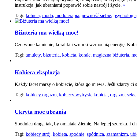
instrukcja, jak ubraniami poprawić sobie nastrój i życie.
»
Tagi:
kobieta,
moda,
modoterapia,
pewność siebie,
psychologia
Biżuteria ma wielką moc!
Czerwone kamienie, koraliki i sznurki wzmocnią energię. Kobi
Tagi:
amulety,
biżuteria,
kobieta,
korale,
magiczna biżuteria,
mo
Kobieca eksplozja
Każdy facet marzy o kobiecie, która go miewa. Jeśli zdarzy c
Tagi:
kobiecy orgazm,
kobiecy wytrysk,
kobieta,
orgazm,
seks,
Ukryta moc ubrania
Spódnica długa tak, by omiatała Ziemię. Najlepiej szeroka. I c
Tagi:
kobiecy strój,
kobieta,
spodnie,
spódnica,
szamanizm,
ubi