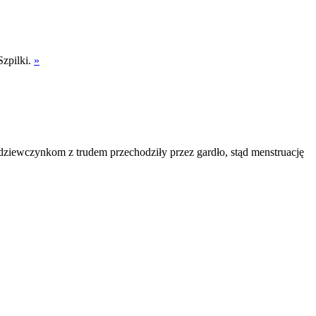
Szpilki.
»
" dziewczynkom z trudem przechodziły przez gardło, stąd menstruację