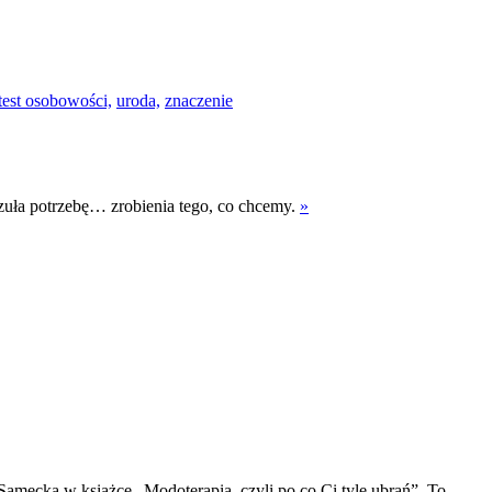
test osobowości,
uroda,
znaczenie
oczuła potrzebę… zrobienia tego, co chcemy.
»
Samecka w książce „Modoterapia, czyli po co Ci tyle ubrań”. To