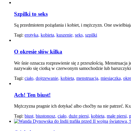
Szpilki to seks
Są przedmiotem pożądania i kobiet, i mężczyzn. One uwielbiają 
Tagi:
erotyka,
kobieta,
kuszenie,
seks,
szpilki
O okresie słów kilka
We śnie oznacza rozprawienie się z przeszłością. Menstruacja 
nazywało się ciotką w czerwonym samochodzie lub barszczyk
Tagi:
ciało,
dojrzewanie,
kobieta,
menstruacja,
miesiączka,
okr
Ach! Ten biust!
Mężczyzna pragnie ich dotykać albo choćby na nie patrzeć. Ksz
Tagi:
biust,
biustonosz,
ciało,
duże piersi,
kobieta,
małe piersi,
p