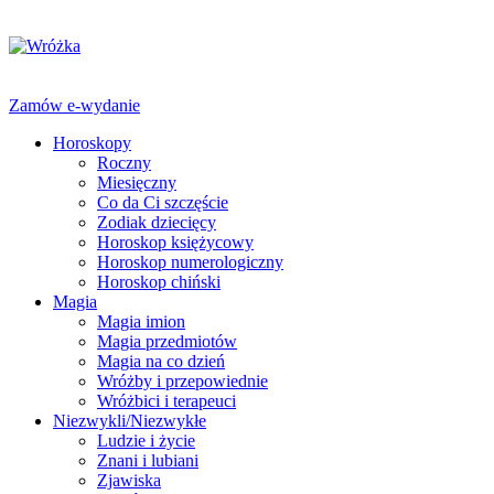
Zamów e-wydanie
Horoskopy
Roczny
Miesięczny
Co da Ci szczęście
Zodiak dziecięcy
Horoskop księżycowy
Horoskop numerologiczny
Horoskop chiński
Magia
Magia imion
Magia przedmiotów
Magia na co dzień
Wróżby i przepowiednie
Wróżbici i terapeuci
Niezwykli/Niezwykłe
Ludzie i życie
Znani i lubiani
Zjawiska