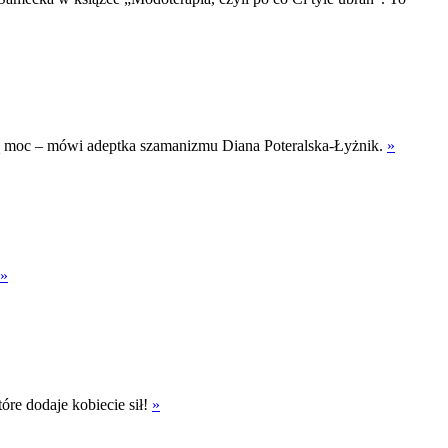
ęską moc – mówi adeptka szamanizmu Diana Poteralska-Łyżnik.
»
»
óre dodaje kobiecie sił!
»