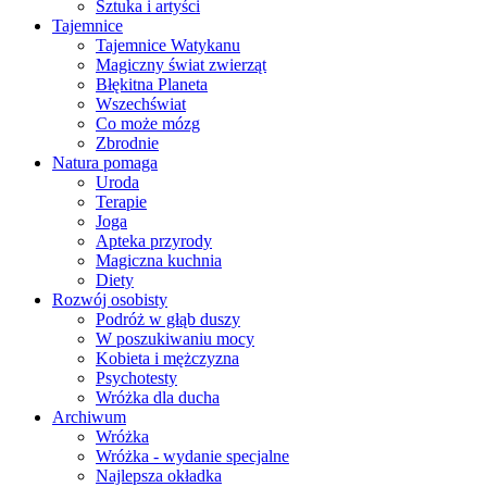
Sztuka i artyści
Tajemnice
Tajemnice Watykanu
Magiczny świat zwierząt
Błękitna Planeta
Wszechświat
Co może mózg
Zbrodnie
Natura pomaga
Uroda
Terapie
Joga
Apteka przyrody
Magiczna kuchnia
Diety
Rozwój osobisty
Podróż w głąb duszy
W poszukiwaniu mocy
Kobieta i mężczyzna
Psychotesty
Wróżka dla ducha
Archiwum
Wróżka
Wróżka - wydanie specjalne
Najlepsza okładka