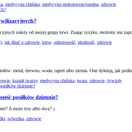
ka,
medycyna chińska,
medycyna niekonwencjonalna,
zdrowie
ywilizacyjnych?
cyjnych zależy od naszej grupy krwi. Znając ryzyko, możemy mu zap
i,
jak dbać o zdrowie,
krew,
odporoność,
płodność,
zdrowie
ołów: metal, drewno, woda, ogień albo ziemia. One dyktują, jak podkrę
rowie,
kształt twarzy,
medycyna chińska,
twarz,
zdrowie,
żywioły
y sześć posiłków dziennie?
ennie? A może trzy albo dwa?
»
łki,
sylwetka,
zdrowie