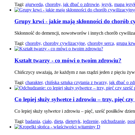
Tagi:
ajurweda,
choroby,
jak dbać o zdrowie,
język,
mapa języ
Grupy krwi - jakie mają skłonności do chorób c
Skłonność do demencji, nowotworów i innych chorób cywiliza
Tagi:
choroby,
choroby cywlizacyjne,
choroby serca,
grupa krw
Kształt twarzy - co mówi o twoim zdrowiu?
Chińczycy uważają, że każdym z nas rządzi jeden z pięciu żywi
Tagi:
charakter,
chińska sztuka czytania z twarzy,
jak dbać o zd
Co lepiej służy sylwetce i zdrowiu – trzy, pięć cz
Co lepiej służy sylwetce i zdrowiu – pięć, sześć posiłków dzi
Tagi:
badania,
ciało,
dieta,
dietetyk,
jedzenie,
odchudzanie,
posi