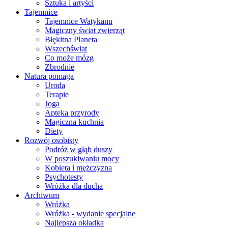
Sztuka i artyści
Tajemnice
Tajemnice Watykanu
Magiczny świat zwierząt
Błękitna Planeta
Wszechświat
Co może mózg
Zbrodnie
Natura pomaga
Uroda
Terapie
Joga
Apteka przyrody
Magiczna kuchnia
Diety
Rozwój osobisty
Podróż w głąb duszy
W poszukiwaniu mocy
Kobieta i mężczyzna
Psychotesty
Wróżka dla ducha
Archiwum
Wróżka
Wróżka - wydanie specjalne
Najlepsza okładka