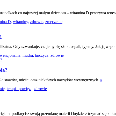
ropelkach co najwyżej małym dzieciom – witamina D przeżywa renesa
mina D,
witaminy,
zdrowie,
zmęczenie
?
elikatna. Gdy szwankuje, czujemy się słabi, ospali, tyjemy. Jak ją wsp
wencjonalna,
mudra,
tarczyca,
zdrowie
pia?
bóle stawów, mięśni oraz niektórych narządów wewnętrznych.
»
nie,
terapia powięzi,
zdrowie
tami podkręcisz swoją przemianę materii i będziesz trzymać się kilku