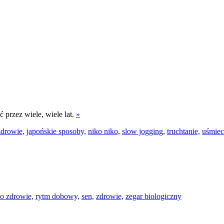
 przez wiele, wiele lat.
»
zdrowie,
japońskie sposoby,
niko niko,
slow jogging,
truchtanie,
uśmiec
 o zdrowie,
rytm dobowy,
sen,
zdrowie,
zegar biologiczny