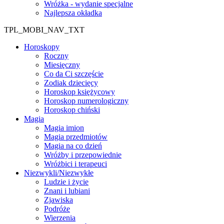
Wróżka - wydanie specjalne
Najlepsza okładka
TPL_MOBI_NAV_TXT
Horoskopy
Roczny
Miesięczny
Co da Ci szczęście
Zodiak dziecięcy
Horoskop księżycowy
Horoskop numerologiczny
Horoskop chiński
Magia
Magia imion
Magia przedmiotów
Magia na co dzień
Wróżby i przepowiednie
Wróżbici i terapeuci
Niezwykli/Niezwykłe
Ludzie i życie
Znani i lubiani
Zjawiska
Podróże
Wierzenia