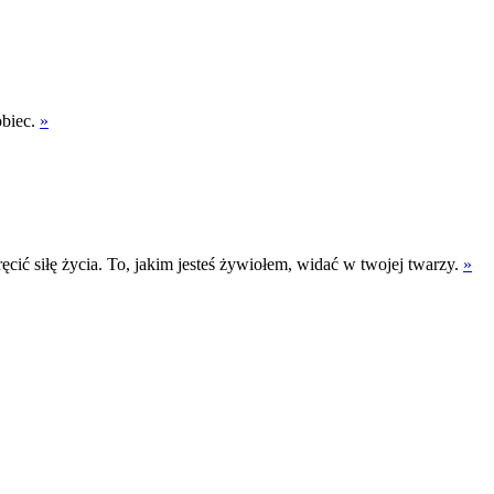
obiec.
»
cić siłę życia. To, jakim jesteś żywiołem, widać w twojej twarzy.
»