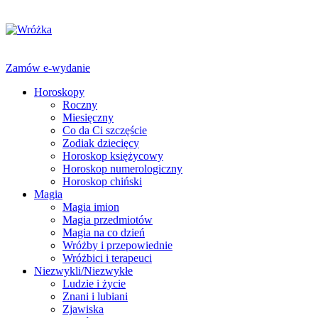
Zamów e-wydanie
Horoskopy
Roczny
Miesięczny
Co da Ci szczęście
Zodiak dziecięcy
Horoskop księżycowy
Horoskop numerologiczny
Horoskop chiński
Magia
Magia imion
Magia przedmiotów
Magia na co dzień
Wróżby i przepowiednie
Wróżbici i terapeuci
Niezwykli/Niezwykłe
Ludzie i życie
Znani i lubiani
Zjawiska