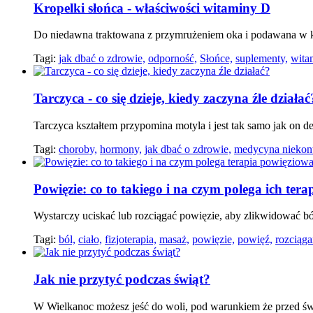
Kropelki słońca - właściwości witaminy D
Do niedawna traktowana z przymrużeniem oka i podawana w k
Tagi:
jak dbać o zdrowie,
odporność,
Słońce,
suplementy,
wita
Tarczyca - co się dzieje, kiedy zaczyna źle działać
Tarczyca kształtem przypomina motyla i jest tak samo jak on d
Tagi:
choroby,
hormony,
jak dbać o zdrowie,
medycyna niekon
Powięzie: co to takiego i na czym polega ich tera
Wystarczy uciskać lub rozciągać powięzie, aby zlikwidować 
Tagi:
ból,
ciało,
fizjoterapia,
masaż,
powięzie,
powięź,
rozciąga
Jak nie przytyć podczas świąt?
W Wielkanoc możesz jeść do woli, pod warunkiem że przed świę