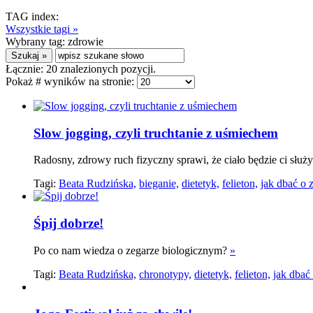
TAG index:
Wszystkie tagi »
Wybrany tag:
zdrowie
Łącznie:
20
znalezionych pozycji.
Pokaż # wyników na stronie:
Slow jogging, czyli truchtanie z uśmiechem
Radosny, zdrowy ruch fizyczny sprawi, że ciało będzie ci służyć
Tagi:
Beata Rudzińska,
bieganie,
dietetyk,
felieton,
jak dbać o 
Śpij dobrze!
Po co nam wiedza o zegarze biologicznym?
»
Tagi:
Beata Rudzińska,
chronotypy,
dietetyk,
felieton,
jak dbać