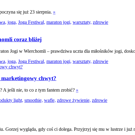
oczyna się już 23 sierpnia.
»
wa,
joga,
Joga Festiwal,
maraton jogi,
warsztaty,
zdrowie
omli coraz bliżej
raton Jogi w Wierchomli – prawdziwa uczta dla miłośników jogi, dosk
wa,
joga,
Joga Festiwal,
maraton jogi,
warsztaty,
zdrowie
czy marketingowy chwyt?
 A jeśli nie, to co z tym fantem zrobić?
»
odukty light,
smoothie,
wafle,
zdrowe żywienie,
zdrowie
Gorzej wygląda, gdy coś ci dolega. Przyjrzyj się mu w lustrze i już na