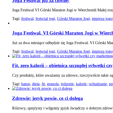
Joga Festiwal już za chwilę!
Joga Festiwal VI Górski Maraton Jogi w Wierchomli Małej rozp
Tagi:
festiwal,
festwial jogi,
Górski Maraton Jogi,
impreza jogo
Joga Festiwal. VI Górski Maraton Jogi w Wierch
Już za dwa miesiące odbędzie się Joga Festiwal. VI Górski Ma
Tagi:
festiwal,
festwial jogi,
Górski Maraton Jogi,
impreza jogo
Fit, zero kalorii – obietnica szczupłej sylwetki 
Czy produkty, które uważamy za zdrowe, rzeczywiście takie są?
Tagi:
baton,
dieta,
fit,
granola,
jedzenie,
kalorie,
ochudzanie,
pr
Zdrowie: język powie, co ci dolega
Różowy, sprężysty i wilgotny język świadczy o dobrym zdrowiu. 