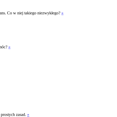
ns. Co w niej takiego niezwykłego?
»
omóc?
»
 prostych zasad.
»