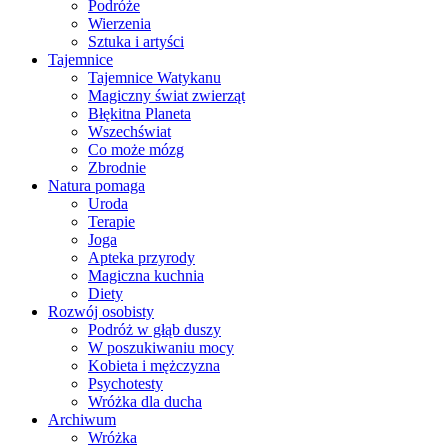
Podróże
Wierzenia
Sztuka i artyści
Tajemnice
Tajemnice Watykanu
Magiczny świat zwierząt
Błękitna Planeta
Wszechświat
Co może mózg
Zbrodnie
Natura pomaga
Uroda
Terapie
Joga
Apteka przyrody
Magiczna kuchnia
Diety
Rozwój osobisty
Podróż w głąb duszy
W poszukiwaniu mocy
Kobieta i mężczyzna
Psychotesty
Wróżka dla ducha
Archiwum
Wróżka