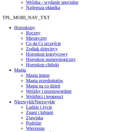
Wróżka - wydanie specjalne
Najlepsza okładka
TPL_MOBI_NAV_TXT
Horoskopy
Roczny
Miesięczny
Co da Ci szczęście
Zodiak dziecięcy
Horoskop księżycowy
Horoskop numerologiczny
Horoskop chiński
Magia
Magia imion
Magia przedmiotów
Magia na co dzień
Wróżby i przepowiednie
Wróżbici i terapeuci
Niezwykli/Niezwykłe
Ludzie i życie
Znani i lubiani
Zjawiska
Podróże
Wierzenia