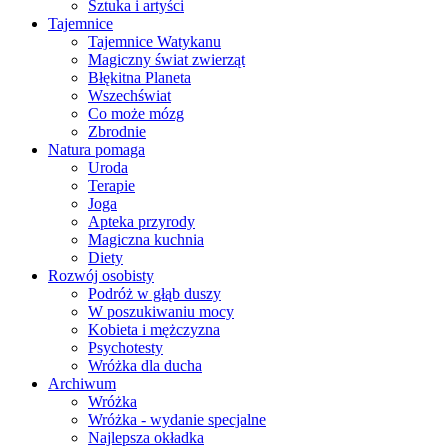
Sztuka i artyści
Tajemnice
Tajemnice Watykanu
Magiczny świat zwierząt
Błękitna Planeta
Wszechświat
Co może mózg
Zbrodnie
Natura pomaga
Uroda
Terapie
Joga
Apteka przyrody
Magiczna kuchnia
Diety
Rozwój osobisty
Podróż w głąb duszy
W poszukiwaniu mocy
Kobieta i mężczyzna
Psychotesty
Wróżka dla ducha
Archiwum
Wróżka
Wróżka - wydanie specjalne
Najlepsza okładka