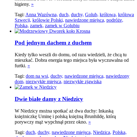
higieny.
»
Tagi:
Anna Wazówna,
duch,
duchy,
Golub,
królowa,
królowa
Szwecji,
królowie Polski,
nawiedzone miejsca,
podróże,
Polska,
zamek,
zamek w Golubiu
Pod jednym dachem z duchem
Kiedy tylko weszli do domu, od razu wiedzieli, że chcą tu
mieszkać. Dobra energia tego miejsca była wyczuwalna od
furtki.
»
Tagi:
dom na wsi,
duchy,
nawiedzone miejsca,
nawiedzony
dom,
niezwykłe miejsca,
niezwykłe zjawiska
Dwie białe damy z Niedzicy
W Niedzicy można spotkać aż dwa duchy: Inkaską
księżniczkę Uminę i polską księżną Brunhildę, którą
porywczy mąż wypchnął przez okno.
»
Tagi:
duch,
duchy,
nawiedzone miejsca,
Niedzica,
Polska,