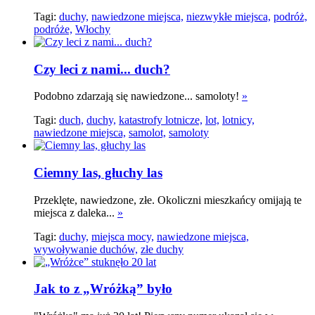
Tagi:
duchy,
nawiedzone miejsca,
niezwykłe miejsca,
podróż,
podróże,
Włochy
Czy leci z nami... duch?
Podobno zdarzają się nawiedzone... samoloty!
»
Tagi:
duch,
duchy,
katastrofy lotnicze,
lot,
lotnicy,
nawiedzone miejsca,
samolot,
samoloty
Ciemny las, głuchy las
Przeklęte, nawiedzone, złe. Okoliczni mieszkańcy omijają te
miejsca z daleka...
»
Tagi:
duchy,
miejsca mocy,
nawiedzone miejsca,
wywoływanie duchów,
złe duchy
Jak to z „Wróżką” było