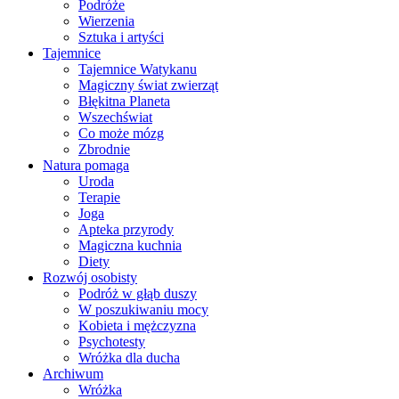
Podróże
Wierzenia
Sztuka i artyści
Tajemnice
Tajemnice Watykanu
Magiczny świat zwierząt
Błękitna Planeta
Wszechświat
Co może mózg
Zbrodnie
Natura pomaga
Uroda
Terapie
Joga
Apteka przyrody
Magiczna kuchnia
Diety
Rozwój osobisty
Podróż w głąb duszy
W poszukiwaniu mocy
Kobieta i mężczyzna
Psychotesty
Wróżka dla ducha
Archiwum
Wróżka