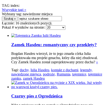
TAG index:
Wszystkie tagi »
Wybrany tag:
nawiedzone miejsca
Łącznie:
16
znalezionych pozycji.
Pokaż # wyników na stronie:
Zamek Hasdeu: romantyczny czy przeklęty?
Bogdan Hasdeu wierzył, że to jego zmarła córka Iulia
podyktowała mu projekt gmachu, który dla niej zbudował.
Czy Zamek Hasdeu został zaprojektowany przez ducha?
»
Tagi:
duchy,
Iulia Hasdeu,
kontakt z duchami,
legendy,
nawiedzone miejsca,
podroże,
Rumunia,
tajemnice,
tajemnice
zamku,
zamek Hasdeu
Czarny pies z Ogrodzieńca