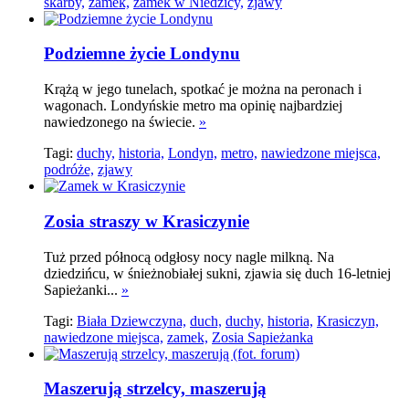
skarby,
zamek,
zamek w Niedzicy,
zjawy
Podziemne życie Londynu
Krążą w jego tunelach, spotkać je można na peronach i
wagonach. Londyńskie metro ma opinię najbardziej
nawiedzonego na świecie.
»
Tagi:
duchy,
historia,
Londyn,
metro,
nawiedzone miejsca,
podróże,
zjawy
Zosia straszy w Krasiczynie
Tuż przed północą odgłosy nocy nagle milkną. Na
dziedzińcu, w śnieżnobiałej sukni, zjawia się duch 16-letniej
Sapieżanki...
»
Tagi:
Biała Dziewczyna,
duch,
duchy,
historia,
Krasiczyn,
nawiedzone miejsca,
zamek,
Zosia Sapieżanka
Maszerują strzelcy, maszerują