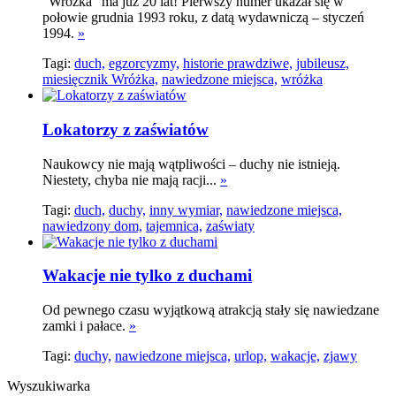
"Wróżka" ma już 20 lat! Pierwszy numer ukazał się w
połowie grudnia 1993 roku, z datą wydawniczą – styczeń
1994.
»
Tagi:
duch,
egzorcyzmy,
historie prawdziwe,
jubileusz,
miesięcznik Wróżka,
nawiedzone miejsca,
wróżka
Lokatorzy z zaświatów
Naukowcy nie mają wątpliwości – duchy nie istnieją.
Niestety, chyba nie mają racji...
»
Tagi:
duch,
duchy,
inny wymiar,
nawiedzone miejsca,
nawiedzony dom,
tajemnica,
zaświaty
Wakacje nie tylko z duchami
Od pewnego czasu wyjątkową atrakcją stały się nawiedzane
zamki i pałace.
»
Tagi:
duchy,
nawiedzone miejsca,
urlop,
wakacje,
zjawy
Wyszukiwarka