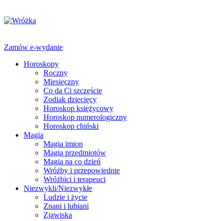
Zamów e-wydanie
Horoskopy
Roczny
Miesięczny
Co da Ci szczęście
Zodiak dziecięcy
Horoskop księżycowy
Horoskop numerologiczny
Horoskop chiński
Magia
Magia imion
Magia przedmiotów
Magia na co dzień
Wróżby i przepowiednie
Wróżbici i terapeuci
Niezwykli/Niezwykłe
Ludzie i życie
Znani i lubiani
Zjawiska