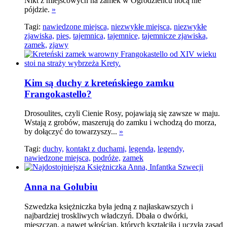
Nikt z miejscowych na zamek w Ogrodzieńcu nocą nie
pójdzie.
»
Tagi:
nawiedzone miejsca,
niezwykłe miejsca,
niezwykłe
zjawiska,
pies,
tajemnica,
tajemnice,
tajemnicze zjawiska,
zamek,
zjawy
Kim są duchy z kreteńskiego zamku
Frangokastello?
Drosoulites, czyli Cienie Rosy, pojawiają się zawsze w maju.
Wstają z grobów, maszerują do zamku i wchodzą do morza,
by dołączyć do towarzyszy...
»
Tagi:
duchy,
kontakt z duchami,
legenda,
legendy,
nawiedzone miejsca,
podróże,
zamek
Anna na Golubiu
Szwedzka księżniczka była jedną z najłaskawszych i
najbardziej troskliwych władczyń. Dbała o dwórki,
mieszczan, a nawet włościan, których kształciła i uczyła zasad