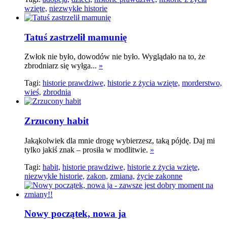
wzięte,
niezwykłe historie
Tatuś zastrzelił mamunię
Zwłok nie było, dowodów nie było. Wyglądało na to, że
zbrodniarz się wyłga...
»
Tagi:
historie prawdziwe,
historie z życia wzięte,
morderstwo,
wieś,
zbrodnia
Zrzucony habit
Jakąkolwiek dla mnie drogę wybierzesz, taką pójdę. Daj mi
tylko jakiś znak – prosiła w modlitwie.
»
Tagi:
habit,
historie prawdziwe,
historie z życia wzięte,
niezwykłe historie,
zakon,
zmiana,
życie zakonne
Nowy początek, nowa ja