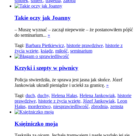
smutek,
śmierć,
tragedia,
żałoba
Takie oczy jak Joanny
– Muszę wyznać – zaczął niepewnie – że postanowiłem pójść
do seminarium...
»
Tagi:
Barbara Pietkiewicz,
historie prawdziwe,
historie z
życia wzięte,
ksiądz,
miłość,
seminarium
Krzyki i szepty w piwnicy
Policja stwierdziła, że sprawa jest jasna jak słońce. Józef
Jankowiak ukradł pieniądze i uciekł za granicę.
»
Tagi:
duch,
duchy,
Helena Hałas,
Helena Jankowiak,
historie
prawdziwe,
historie z życia wzięte,
Józef Jankowiak,
Leon
Hałas,
morderstwo,
niesprawiedliwość,
zbrodnia,
zemsta
Księżniczko moja
Tęskniła za ojcem. Jechała tramwajem i nagle wydało jej się,