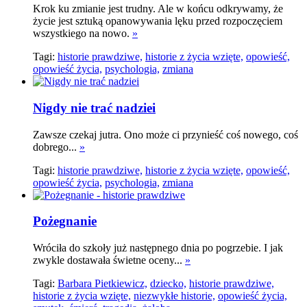
Krok ku zmianie jest trudny. Ale w końcu odkrywamy, że
życie jest sztuką opanowywania lęku przed rozpoczęciem
wszystkiego na nowo.
»
Tagi:
historie prawdziwe,
historie z życia wzięte,
opowieść,
opowieść życia,
psychologia,
zmiana
Nigdy nie trać nadziei
Zawsze czekaj jutra. Ono może ci przynieść coś nowego, coś
dobrego...
»
Tagi:
historie prawdziwe,
historie z życia wzięte,
opowieść,
opowieść życia,
psychologia,
zmiana
Pożegnanie
Wróciła do szkoły już następnego dnia po pogrzebie. I jak
zwykle dostawała świetne oceny...
»
Tagi:
Barbara Pietkiewicz,
dziecko,
historie prawdziwe,
historie z życia wzięte,
niezwykłe historie,
opowieść życia,