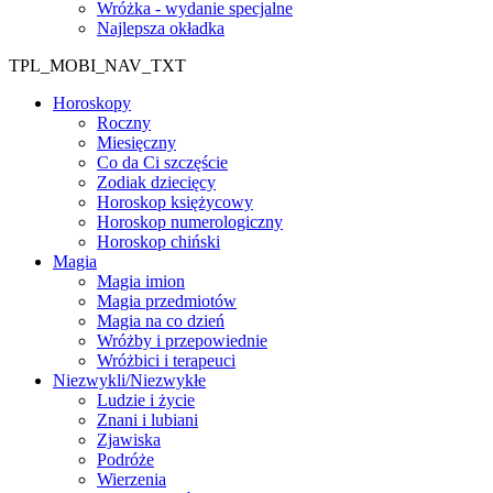
Wróżka - wydanie specjalne
Najlepsza okładka
TPL_MOBI_NAV_TXT
Horoskopy
Roczny
Miesięczny
Co da Ci szczęście
Zodiak dziecięcy
Horoskop księżycowy
Horoskop numerologiczny
Horoskop chiński
Magia
Magia imion
Magia przedmiotów
Magia na co dzień
Wróżby i przepowiednie
Wróżbici i terapeuci
Niezwykli/Niezwykłe
Ludzie i życie
Znani i lubiani
Zjawiska
Podróże
Wierzenia