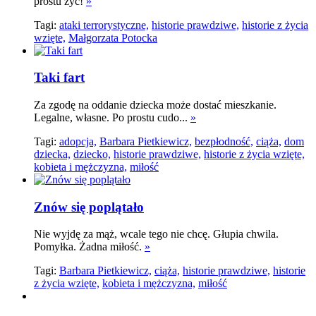
prostu żyć!
»
Tagi:
ataki terrorystyczne,
historie prawdziwe,
historie z życia
wzięte,
Małgorzata Potocka
Taki fart
Za zgodę na oddanie dziecka może dostać mieszkanie.
Legalne, własne. Po prostu cudo...
»
Tagi:
adopcja,
Barbara Pietkiewicz,
bezpłodność,
ciąża,
dom
dziecka,
dziecko,
historie prawdziwe,
historie z życia wzięte,
kobieta i mężczyzna,
miłość
Znów się poplątało
Nie wyjdę za mąż, wcale tego nie chcę. Głupia chwila.
Pomyłka. Żadna miłość.
»
Tagi:
Barbara Pietkiewicz,
ciąża,
historie prawdziwe,
historie
z życia wzięte,
kobieta i mężczyzna,
miłość