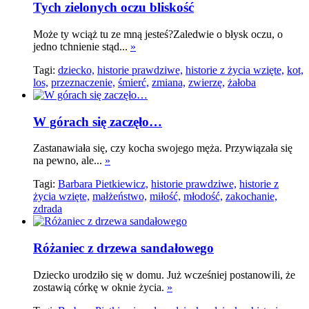
Tych zielonych oczu bliskość
Może ty wciąż tu ze mną jesteś?Zaledwie o błysk oczu, o
jedno tchnienie stąd...
»
Tagi:
dziecko,
historie prawdziwe,
historie z życia wzięte,
kot,
los,
przeznaczenie,
śmierć,
zmiana,
zwierzę,
żałoba
W górach się zaczęło…
Zastanawiała się, czy kocha swojego męża. Przywiązała się
na pewno, ale...
»
Tagi:
Barbara Pietkiewicz,
historie prawdziwe,
historie z
życia wzięte,
małżeństwo,
miłość,
młodość,
zakochanie,
zdrada
Różaniec z drzewa sandałowego
Dziecko urodziło się w domu. Już wcześniej postanowili, że
zostawią córkę w oknie życia.
»