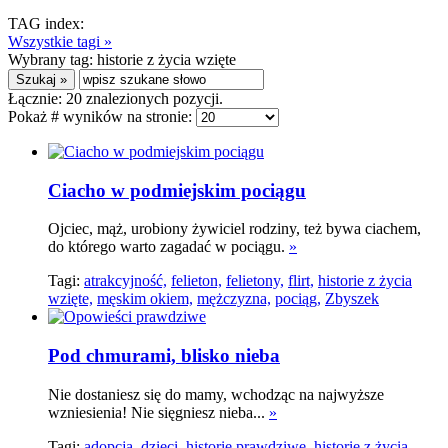
TAG index:
Wszystkie tagi »
Wybrany tag:
historie z życia wzięte
Łącznie:
20
znalezionych pozycji.
Pokaż # wyników na stronie:
Ciacho w podmiejskim pociągu
Ojciec, mąż, urobiony żywiciel rodziny, też bywa ciachem,
do którego warto zagadać w pociągu.
»
Tagi:
atrakcyjność,
felieton,
felietony,
flirt,
historie z życia
wzięte,
męskim okiem,
mężczyzna,
pociąg,
Zbyszek
Pod chmurami, blisko nieba
Nie dostaniesz się do mamy, wchodząc na najwyższe
wzniesienia! Nie sięgniesz nieba...
»
Tagi:
adopcja,
dzieci,
historie prawdziwe,
historie z życia