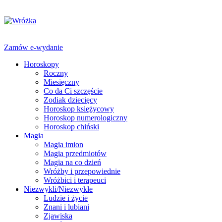
Zamów e-wydanie
Horoskopy
Roczny
Miesięczny
Co da Ci szczęście
Zodiak dziecięcy
Horoskop księżycowy
Horoskop numerologiczny
Horoskop chiński
Magia
Magia imion
Magia przedmiotów
Magia na co dzień
Wróżby i przepowiednie
Wróżbici i terapeuci
Niezwykli/Niezwykłe
Ludzie i życie
Znani i lubiani
Zjawiska