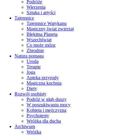
Podróże
Wierzenia
Sztuka i artyści
Tajemnice
Tajemnice Watykanu
Magiczny świat zwierząt
Błękitna Planeta
Wszechświat
Co może mózg
Zbrodnie
Natura pomaga
Uroda
Terapie
Joga
Apteka przyrody
Magiczna kuchnia
Diety
Rozwój osobisty
Podróż w głąb duszy
W poszukiwaniu mocy
Kobieta i mężczyzna
Psychotesty
Wróżka dla ducha
Archiwum
Wróżka