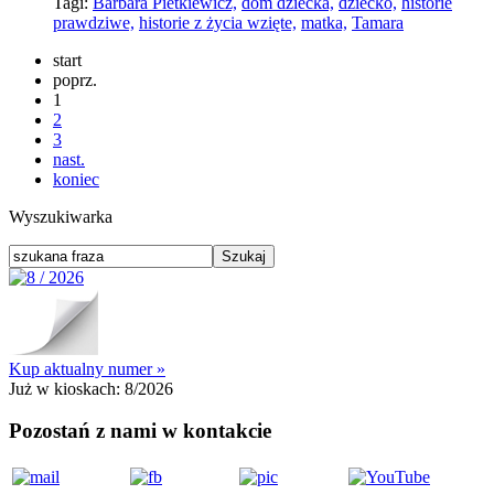
Tagi:
Barbara Pietkiewicz,
dom dziecka,
dziecko,
historie
prawdziwe,
historie z życia wzięte,
matka,
Tamara
start
poprz.
1
2
3
nast.
koniec
Wyszukiwarka
Kup aktualny numer »
Już w kioskach:
8/2026
Pozostań z nami w kontakcie