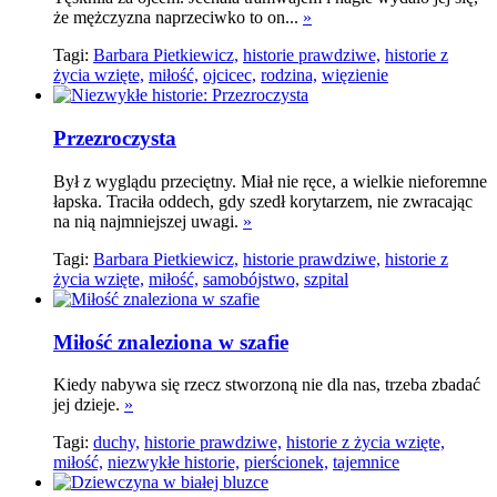
że mężczyzna naprzeciwko to on...
»
Tagi:
Barbara Pietkiewicz,
historie prawdziwe,
historie z
życia wzięte,
miłość,
ojcicec,
rodzina,
więzienie
Przezroczysta
Był z wyglądu przeciętny. Miał nie ręce, a wielkie nieforemne
łapska. Traciła oddech, gdy szedł korytarzem, nie zwracając
na nią najmniejszej uwagi.
»
Tagi:
Barbara Pietkiewicz,
historie prawdziwe,
historie z
życia wzięte,
miłość,
samobójstwo,
szpital
Miłość znaleziona w szafie
Kiedy nabywa się rzecz stworzoną nie dla nas, trzeba zbadać
jej dzieje.
»
Tagi:
duchy,
historie prawdziwe,
historie z życia wzięte,
miłość,
niezwykłe historie,
pierścionek,
tajemnice