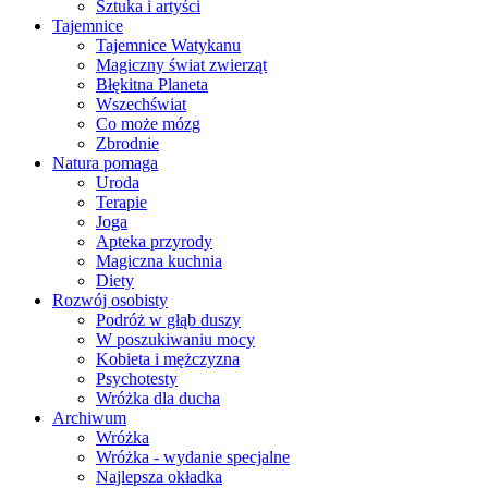
Sztuka i artyści
Tajemnice
Tajemnice Watykanu
Magiczny świat zwierząt
Błękitna Planeta
Wszechświat
Co może mózg
Zbrodnie
Natura pomaga
Uroda
Terapie
Joga
Apteka przyrody
Magiczna kuchnia
Diety
Rozwój osobisty
Podróż w głąb duszy
W poszukiwaniu mocy
Kobieta i mężczyzna
Psychotesty
Wróżka dla ducha
Archiwum
Wróżka
Wróżka - wydanie specjalne
Najlepsza okładka