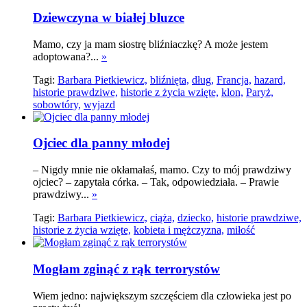
Dziewczyna w białej bluzce
Mamo, czy ja mam siostrę bliźniaczkę? A może jestem
adoptowana?...
»
Tagi:
Barbara Pietkiewicz,
bliźnięta,
dług,
Francja,
hazard,
historie prawdziwe,
historie z życia wzięte,
klon,
Paryż,
sobowtóry,
wyjazd
Ojciec dla panny młodej
– Nigdy mnie nie okłamałaś, mamo. Czy to mój prawdziwy
ojciec? – zapytała córka. – Tak, odpowiedziała. – Prawie
prawdziwy...
»
Tagi:
Barbara Pietkiewicz,
ciąża,
dziecko,
historie prawdziwe,
historie z życia wzięte,
kobieta i mężczyzna,
miłość
Mogłam zginąć z rąk terrorystów
Wiem jedno: największym szczęściem dla człowieka jest po