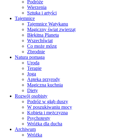
Podróże
Wierzenia
Sztuka i artyści
Tajemnice
Tajemnice Watykanu
Magiczny świat zwierząt
Błękitna Planeta
Wszechświat
Co może mózg
Zbrodnie
Natura pomaga
Uroda
Terapie
Joga
Apteka przyrody
Magiczna kuchnia
Diety
Rozwój osobisty
Podróż w głąb duszy
W poszukiwaniu mocy
Kobieta i mężczyzna
Psychotesty
Wróżka dla ducha
Archiwum
Wróżka