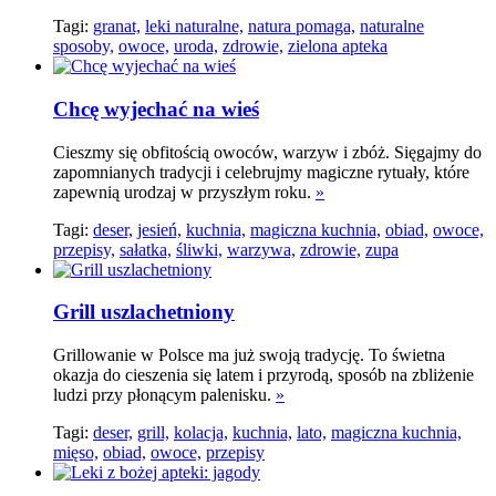
Tagi:
granat,
leki naturalne,
natura pomaga,
naturalne
sposoby,
owoce,
uroda,
zdrowie,
zielona apteka
Chcę wyjechać na wieś
Cieszmy się obfitością owoców, warzyw i zbóż. Sięgajmy do
zapomnianych tradycji i celebrujmy magiczne rytuały, które
zapewnią urodzaj w przyszłym roku.
»
Tagi:
deser,
jesień,
kuchnia,
magiczna kuchnia,
obiad,
owoce,
przepisy,
sałatka,
śliwki,
warzywa,
zdrowie,
zupa
Grill uszlachetniony
Grillowanie w Polsce ma już swoją tradycję. To świetna
okazja do cieszenia się latem i przyrodą, sposób na zbliżenie
ludzi przy płonącym palenisku.
»
Tagi:
deser,
grill,
kolacja,
kuchnia,
lato,
magiczna kuchnia,
mięso,
obiad,
owoce,
przepisy