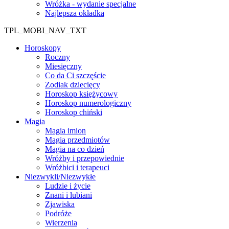
Wróżka - wydanie specjalne
Najlepsza okładka
TPL_MOBI_NAV_TXT
Horoskopy
Roczny
Miesięczny
Co da Ci szczęście
Zodiak dziecięcy
Horoskop księżycowy
Horoskop numerologiczny
Horoskop chiński
Magia
Magia imion
Magia przedmiotów
Magia na co dzień
Wróżby i przepowiednie
Wróżbici i terapeuci
Niezwykli/Niezwykłe
Ludzie i życie
Znani i lubiani
Zjawiska
Podróże
Wierzenia