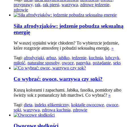
przyprawy,
rak,
rak piersi,
warzywa,
zdrowe jedzenie,
zdrowie
Siła afrodyzjaków: jedzenie pobudza seksualną
energię
W waszej sypialni wieje chłodem? To wybierzcie jedzenie,
które rozgrzeje atmosferę i pobudzi seksualną energię.
»
Tagi:
afrodyzjaki,
arbuz,
jabłko,
jedzenie,
kuchnia,
lubczyk,
miłość,
naturalne sposoby,
owoce,
papryka,
pożądanie,
seks
Co wybrać: owoce, warzywa czy soki?
Kuszą kolorami i zapachami. Jabłka, fasolka, pomidory albo
świeży sok z pomarańczy lub marchwi. Co wybrać?
»
Tagi:
dieta,
indeks glikemiczny,
koktajle owocowe,
owoce,
soki,
warzywa,
zdrowa kuchnia,
zdrowie
Owocowe słodkości