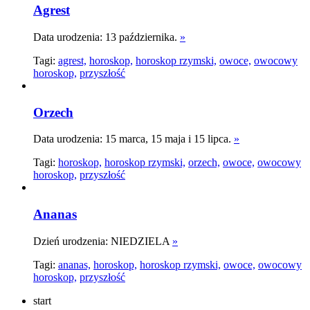
Agrest
Data urodzenia: 13 października.
»
Tagi:
agrest,
horoskop,
horoskop rzymski,
owoce,
owocowy
horoskop,
przyszłość
Orzech
Data urodzenia: 15 marca, 15 maja i 15 lipca.
»
Tagi:
horoskop,
horoskop rzymski,
orzech,
owoce,
owocowy
horoskop,
przyszłość
Ananas
Dzień urodzenia: NIEDZIELA
»
Tagi:
ananas,
horoskop,
horoskop rzymski,
owoce,
owocowy
horoskop,
przyszłość
start