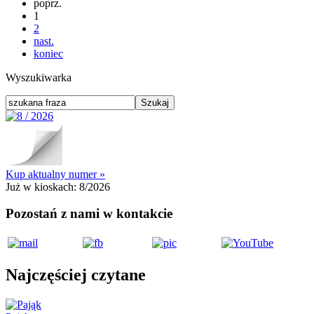
poprz.
1
2
nast.
koniec
Wyszukiwarka
Kup aktualny numer »
Już w kioskach:
8/2026
Pozostań z nami w kontakcie
Najczęściej czytane