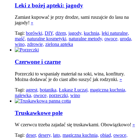
Leki z bożej apteki: jagody
Zamiast kupować je przy drodze, sami ruszajcie do lasu na
jagody!
»
Tagi:
borówki,
DIY,
dżem,
jagody,
kuchnia,
leki naturalne,
maść,
naturalne kosmetyki,
naturalne metody,
owoce,
uroda,
wino,
zdrowie,
zielona apteka
Czerwone i czarne
Porzeczki to wspaniały materiał na soki, wina, konfitury.
Można dodawać je do ciast albo suszyć jak rodzynki.
»
Tagi:
agrest,
botanika,
Łukasz Łuczaj,
magiczna kuchnia,
nalewka,
owoce,
porzeczki,
wino
Truskawkowe pole
W czerwcu trzeba zajadać się truskawkami. Obowiązkowo!
»
Tagi:
deser,
desery,
lato,
magiczna kuchnia,
obiad,
owoce,