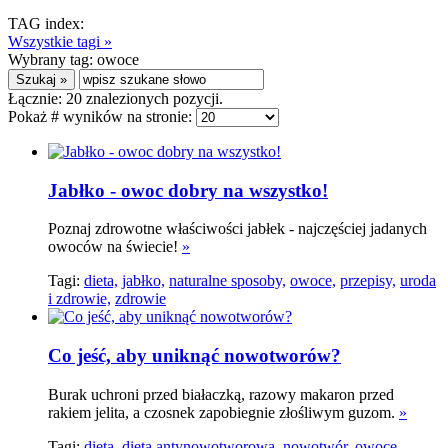
TAG index:
Wszystkie tagi »
Wybrany tag:
owoce
Łącznie:
20
znalezionych pozycji.
Pokaż # wyników na stronie:
Jabłko - owoc dobry na wszystko!
Poznaj zdrowotne właściwości jabłek - najczęściej jadanych
owoców na świecie!
»
Tagi:
dieta,
jabłko,
naturalne sposoby,
owoce,
przepisy,
uroda
i zdrowie,
zdrowie
Co jeść, aby uniknąć nowotworów?
Burak uchroni przed białaczką, razowy makaron przed
rakiem jelita, a czosnek zapobiegnie złośliwym guzom.
»
Tagi:
dieta,
dieta antynowotworowa,
nowotwór,
owoce,