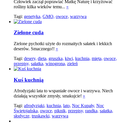
Człowiek zaczął poprawiać Matkę Naturę i krzyżować
rośliny kilka wieków temu...
»
Tagi:
genetyka,
GMO,
owoce,
warzywa
Zielone cuda
Zielone pychotki użyte do rozmaitych sałatek i lekkich
deserów. Smacznego!!
»
Tagi:
desery,
dieta,
gruszka,
kiwi,
kuchnia,
mięta,
owoce,
przepisy,
sałatka,
winogrona,
zieleń
Kuś kuchnią
Afrodyzjaki lata to wspaniałe owoce i warzywa. Niech
działają wszystkie zmysły, smakujcie!
»
Tagi:
afrodyzjaki,
kuchnia,
lato,
Noc Kupały,
Noc
Świętojańska,
owoce,
piknik,
przepisy,
randka,
sałatka,
słodycze,
truskawki,
warzywa