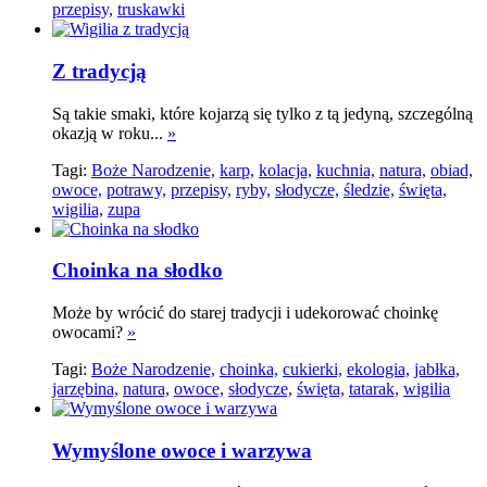
przepisy,
truskawki
Z tradycją
Są takie smaki, które kojarzą się tylko z tą jedyną, szczególną
okazją w roku...
»
Tagi:
Boże Narodzenie,
karp,
kolacja,
kuchnia,
natura,
obiad,
owoce,
potrawy,
przepisy,
ryby,
słodycze,
śledzie,
święta,
wigilia,
zupa
Choinka na słodko
Może by wrócić do starej tradycji i udekorować choinkę
owocami?
»
Tagi:
Boże Narodzenie,
choinka,
cukierki,
ekologia,
jabłka,
jarzębina,
natura,
owoce,
słodycze,
święta,
tatarak,
wigilia
Wymyślone owoce i warzywa