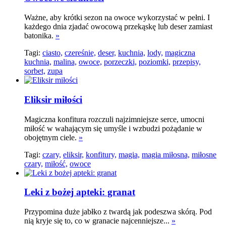
Ważne, aby krótki sezon na owoce wykorzystać w pełni. I
każdego dnia zjadać owocową przekąskę lub deser zamiast
batonika.
»
Tagi:
ciasto,
czereśnie,
deser,
kuchnia,
lody,
magiczna
kuchnia,
malina,
owoce,
porzeczki,
poziomki,
przepisy,
sorbet,
zupa
Eliksir miłości
Magiczna konfitura rozczuli najzimniejsze serce, umocni
miłość w wahającym się umyśle i wzbudzi pożądanie w
obojętnym ciele.
»
Tagi:
czary,
eliksir,
konfitury,
magia,
magia miłosna,
miłosne
czary,
miłość,
owoce
Leki z bożej apteki: granat
Przypomina duże jabłko z twardą jak podeszwa skórą. Pod
nią kryje się to, co w granacie najcenniejsze...
»