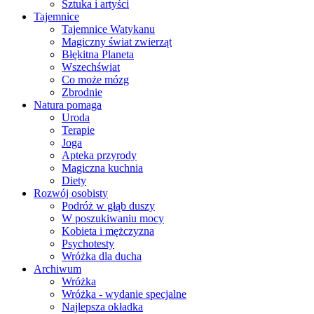
Sztuka i artyści
Tajemnice
Tajemnice Watykanu
Magiczny świat zwierząt
Błękitna Planeta
Wszechświat
Co może mózg
Zbrodnie
Natura pomaga
Uroda
Terapie
Joga
Apteka przyrody
Magiczna kuchnia
Diety
Rozwój osobisty
Podróż w głąb duszy
W poszukiwaniu mocy
Kobieta i mężczyzna
Psychotesty
Wróżka dla ducha
Archiwum
Wróżka
Wróżka - wydanie specjalne
Najlepsza okładka