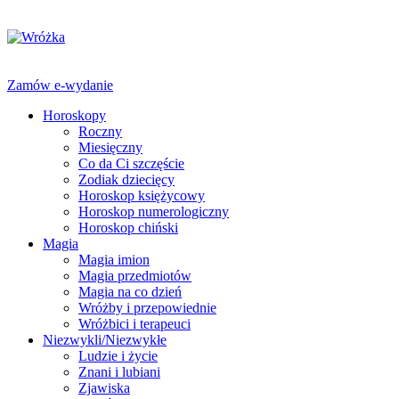
Zamów e-wydanie
Horoskopy
Roczny
Miesięczny
Co da Ci szczęście
Zodiak dziecięcy
Horoskop księżycowy
Horoskop numerologiczny
Horoskop chiński
Magia
Magia imion
Magia przedmiotów
Magia na co dzień
Wróżby i przepowiednie
Wróżbici i terapeuci
Niezwykli/Niezwykłe
Ludzie i życie
Znani i lubiani
Zjawiska