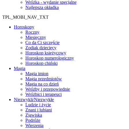
Wróżka - wydanie specjalne
Najlepsza okładka
TPL_MOBI_NAV_TXT
Horoskopy
Roczny
Miesięczny
Co da Ci szczęście
Zodiak dziecięcy
Horoskop księżycowy
Horoskop numerologiczny
Horoskop chiński
Magia
Magia imion
Magia przedmiotów
Magia na co dzień
Wróżby i przepowiednie
Wróżbici i terapeuci
Niezwykli/Niezwykłe
Ludzie i życie
Znani i lubiani
Zjawiska
Podróże
Wierzenia