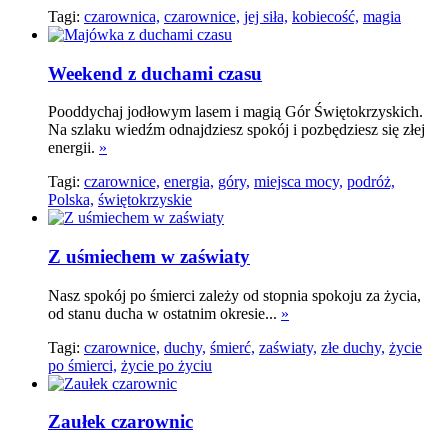
Tagi:
czarownica,
czarownice,
jej siła,
kobiecość,
magia
Weekend z duchami czasu
Pooddychaj jodłowym lasem i magią Gór Świętokrzyskich.
Na szlaku wiedźm odnajdziesz spokój i pozbędziesz się złej
energii.
»
Tagi:
czarownice,
energia,
góry,
miejsca mocy,
podróż,
Polska,
świętokrzyskie
Z uśmiechem w zaświaty
Nasz spokój po śmierci zależy od stopnia spokoju za życia,
od stanu ducha w ostatnim okresie...
»
Tagi:
czarownice,
duchy,
śmierć,
zaświaty,
złe duchy,
życie
po śmierci,
życie po życiu
Zaułek czarownic