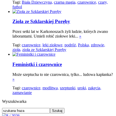
Tagi:
Biała Dziewczyna,
czarna magia,
czarownice,
czary,
futbol
Zioła ze Szklarskiej Poręby
Przez setki lat w Karkonoszach żyli ludzie, których zwano
laborantami. Umieli robić ziołowe leki...
»
Tagi:
czarownice,
leki ziołowe,
podróż,
Polska,
zdrowie,
zioła,
zioła ze Szklarskiej Poręby
Feministki i czarownice
Może szeptucha to nie czarownica, tylko... ludowa kapłanka?
»
Tagi:
czarownice,
modlitwa,
szeptunki,
uroki,
zakęcia,
zamawianie
Wyszukiwarka