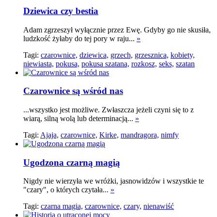
Dziewica czy bestia
Adam zgrzeszył wyłącznie przez Ewę. Gdyby go nie skusiła,
ludzkość żyłaby do tej pory w raju...
»
Tagi:
czarownice,
dziewica,
grzech,
grzesznica,
kobiety,
niewiasta,
pokusa,
pokusa szatana,
rozkosz,
seks,
szatan
Czarownice są wśród nas
...wszystko jest możliwe. Zwłaszcza jeżeli czyni się to z
wiarą, silną wolą lub determinacją...
»
Tagi:
Ajaja,
czarownice,
Kirke,
mandragora,
nimfy
Ugodzona czarną magią
Nigdy nie wierzyła we wróżki, jasnowidzów i wszystkie te
"czary", o których czytała...
»
Tagi:
czarna magia,
czarownice,
czary,
nienawiść