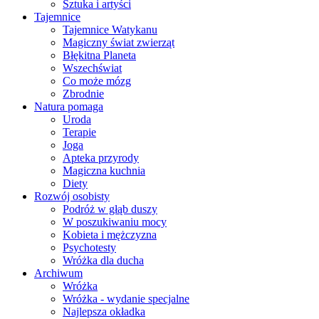
Sztuka i artyści
Tajemnice
Tajemnice Watykanu
Magiczny świat zwierząt
Błękitna Planeta
Wszechświat
Co może mózg
Zbrodnie
Natura pomaga
Uroda
Terapie
Joga
Apteka przyrody
Magiczna kuchnia
Diety
Rozwój osobisty
Podróż w głąb duszy
W poszukiwaniu mocy
Kobieta i mężczyzna
Psychotesty
Wróżka dla ducha
Archiwum
Wróżka
Wróżka - wydanie specjalne
Najlepsza okładka