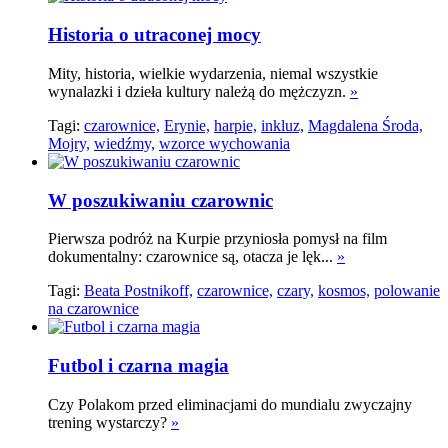
Historia o utraconej mocy
Mity, historia, wielkie wydarzenia, niemal wszystkie
wynalazki i dzieła kultury należą do mężczyzn.
»
Tagi:
czarownice,
Erynie,
harpie,
inkluz,
Magdalena Środa,
Mojry,
wiedźmy,
wzorce wychowania
W poszukiwaniu czarownic
Pierwsza podróż na Kurpie przyniosła pomysł na film
dokumentalny: czarownice są, otacza je lęk...
»
Tagi:
Beata Postnikoff,
czarownice,
czary,
kosmos,
polowanie
na czarownice
Futbol i czarna magia
Czy Polakom przed eliminacjami do mundialu zwyczajny
trening wystarczy?
»