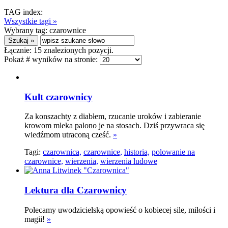
TAG index:
Wszystkie tagi »
Wybrany tag:
czarownice
Łącznie:
15
znalezionych pozycji.
Pokaż # wyników na stronie:
Kult czarownicy
Za konszachty z diabłem, rzucanie uroków i zabieranie
krowom mleka palono je na stosach. Dziś przywraca się
wiedźmom utraconą cześć.
»
Tagi:
czarownica,
czarownice,
historia,
polowanie na
czarownice,
wierzenia,
wierzenia ludowe
Lektura dla Czarownicy
Polecamy uwodzicielską opowieść o kobiecej sile, miłości i
magii!
»