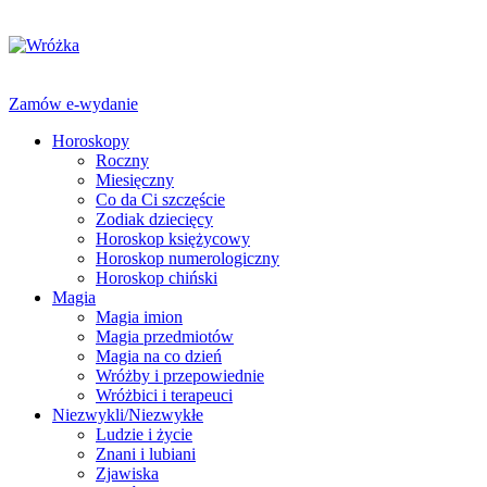
Zamów e-wydanie
Horoskopy
Roczny
Miesięczny
Co da Ci szczęście
Zodiak dziecięcy
Horoskop księżycowy
Horoskop numerologiczny
Horoskop chiński
Magia
Magia imion
Magia przedmiotów
Magia na co dzień
Wróżby i przepowiednie
Wróżbici i terapeuci
Niezwykli/Niezwykłe
Ludzie i życie
Znani i lubiani
Zjawiska