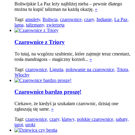
Boliwijskie La Paz leży najbliżej nieba – pewnie dlatego
można tu kupić talizman na każdą okazję.
»
Tagi:
amulety,
Boliwia,
czarownice,
czary,
Indianie,
La Paz,
lama,
talizmany,
zwierzęta
Czarownice z Triory
To tutaj, na wzgórzu szubienic, które zajmuje teraz cmentarz,
rosła mandragora – magiczny korzeń...
»
Tagi:
czarownice,
Liguria,
polowanie na czarownice,
Triora,
Włochy
Czarownice bardzo proszę!
Ciekawe, że kiedyś ja szukałam czarownic, dzisiaj one
zgłaszają się same.
»
Tagi:
czarownice,
czary,
klątwy,
polskie czarownice,
sabaty,
tarot,
uroki