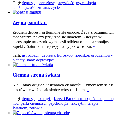
Tagi:
depresja,
przeszłość,
przyszłość,
psychologia,
teraźniejszość,
zmiana,
życie
Żegnaj smutku!
Źródłem depresji są tłumione złe emocje. Żeby zrozumieć ich
mechanizm, należy przyjrzeć się układom Księżyca w
horoskopie urodzeniowym. Jeśli odbiera on nieharmonijny
aspekt z Saturnem, depresję mamy jak w banku.
»
Tagi:
astrocoach,
depresja,
horoskop,
horoskop urodzeniowy,
planety,
stany depresyjne
Ciemna strona światła
Nie lubimy długich, jesiennych ciemności. Tymczasem są dla
nas równie ważne jak słońce wiosną i latem.
»
Tagi:
depresja,
ekologia,
Izerski Park Ciemnego Nieba,
niebo,
noc,
parki ciemności,
psychologia,
rak,
rytm,
terapia
światłem,
zdrowie