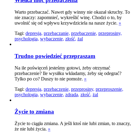
Wielka moc przebaczenia
Warto przebaczać. Nawet gdy winny nie okazał skruchy. To
nie znaczy: zapomnieć, wykreślić winę. Chodzi o to, by
uwolnić się od wpływu krzywdziciela na nasze życie.
»
Tagi:
depresja,
przebaczanie,
przebaczenie,
przeprosiny,
psychologia,
wybaczenie,
złość,
żal
Trudno powiedzieć przepraszam
Na ile poświęceń jesteśmy gotowi, żeby otrzymać
przebaczenie? Ile wysiłku wkładamy, żeby się odegrać?
Tylko po co? Duszy to nie pomoże.
»
Tagi:
depresja,
przebaczenie,
przeprosiny,
przeproszenie,
psychologia,
wybaczenie,
zdrada,
złość,
żal
Życie to zmiana
Życie to ciągła zmiana. A jeśli ktoś nie lubi zmian, to znaczy,
że nie lubi życia.
»