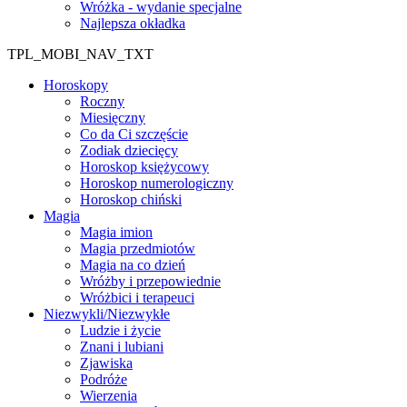
Wróżka - wydanie specjalne
Najlepsza okładka
TPL_MOBI_NAV_TXT
Horoskopy
Roczny
Miesięczny
Co da Ci szczęście
Zodiak dziecięcy
Horoskop księżycowy
Horoskop numerologiczny
Horoskop chiński
Magia
Magia imion
Magia przedmiotów
Magia na co dzień
Wróżby i przepowiednie
Wróżbici i terapeuci
Niezwykli/Niezwykłe
Ludzie i życie
Znani i lubiani
Zjawiska
Podróże
Wierzenia