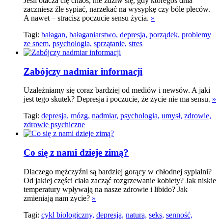
Jeśli otacza cię chaos, nie zdziw się, gdy któregoś dnia
zaczniesz źle sypiać, narzekać na wysypkę czy bóle pleców.
A nawet – stracisz poczucie sensu życia.
»
Tagi:
bałagan,
bałaganiarstwo,
depresja,
porządek,
problemy
ze snem,
psychologia,
sprzątanie,
stres
Zabójczy nadmiar informacji
Uzależniamy się coraz bardziej od mediów i newsów. A jaki
jest tego skutek? Depresja i poczucie, że życie nie ma sensu.
»
Tagi:
depresja,
mózg,
nadmiar,
psychologia,
umysł,
zdrowie,
zdrowie psychiczne
Co się z nami dzieje zimą?
Dlaczego mężczyźni są bardziej gorący w chłodnej sypialni?
Od jakiej części ciała zacząć rozgrzewanie kobiety? Jak niskie
temperatury wpływają na nasze zdrowie i libido? Jak
zmieniają nam życie?
»
Tagi:
cykl biologiczny,
depresja,
natura,
seks,
senność,