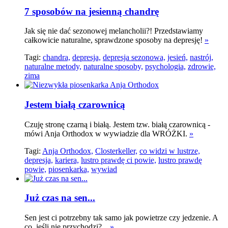
7 sposobów na jesienną chandrę
Jak się nie dać sezonowej melancholii?! Przedstawiamy
całkowicie naturalne, sprawdzone sposoby na depresję!
»
Tagi:
chandra,
depresja,
depresja sezonowa,
jesień,
nastrój,
naturalne metody,
naturalne sposoby,
psychologia,
zdrowie,
zima
Jestem białą czarownicą
Czuję stronę czarną i białą. Jestem tzw. białą czarownicą -
mówi Anja Orthodox w wywiadzie dla WRÓŻKI.
»
Tagi:
Anja Orthodox,
Closterkeller,
co widzi w lustrze,
depresja,
kariera,
lustro prawdę ci powie,
lustro prawdę
powie,
piosenkarka,
wywiad
Już czas na sen...
Sen jest ci potrzebny tak samo jak powietrze czy jedzenie. A
co, jeśli nie przychodzi?...
»