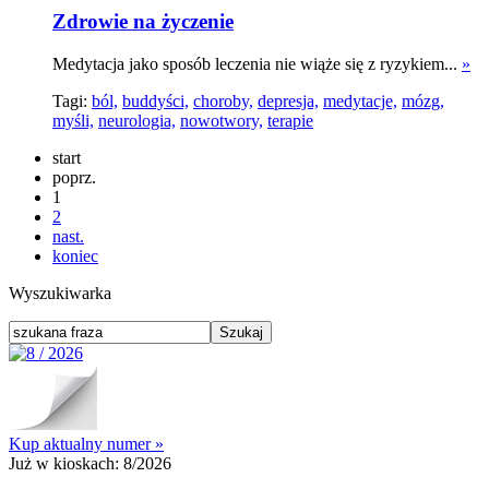
Zdrowie na życzenie
Medytacja jako sposób leczenia nie wiąże się z ryzykiem...
»
Tagi:
ból,
buddyści,
choroby,
depresja,
medytacje,
mózg,
myśli,
neurologia,
nowotwory,
terapie
start
poprz.
1
2
nast.
koniec
Wyszukiwarka
Kup aktualny numer »
Już w kioskach:
8/2026