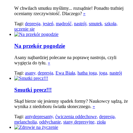
W chwilach smutku myślimy... rozsądnie! Ponadto trafniej
oceniamy rzeczywistość. Dlaczego?
»
Tagi:
depresja,
jesień,
mądrość,
nastrój,
smutek,
szkoła,
uczenie się
Na przekór pogodzie
Asany najbardziej polecane na poprawę nastroju, czyli
wygięcia do tyłu.
»
Tagi:
asany,
depresja,
Ewa Biała,
hatha joga,
joga,
nastrój
Smutki precz!!!
Skąd bierze się jesienny spadek formy? Naukowcy sądzą, że
wynika z niedoboru światła słonecznego.
»
Tagi:
antydepresanty,
ćwiczenia oddechowe,
depresja,
melancholia,
oddychanie,
stany depresyjne,
zioła