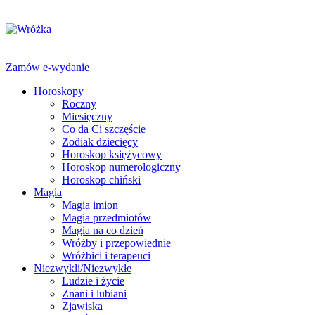
Zamów e-wydanie
Horoskopy
Roczny
Miesięczny
Co da Ci szczęście
Zodiak dziecięcy
Horoskop księżycowy
Horoskop numerologiczny
Horoskop chiński
Magia
Magia imion
Magia przedmiotów
Magia na co dzień
Wróżby i przepowiednie
Wróżbici i terapeuci
Niezwykli/Niezwykłe
Ludzie i życie
Znani i lubiani
Zjawiska