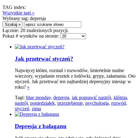
TAG index:
Wszystkie tagi »
Wybrany tag:
depresja
Łącznie:
20
znalezionych pozycji.
Pokaż # wyników na stronie:
Jak przetrwać styczeń?
Najwięcej kłótni, rozstań i rozwodów, śmiertelnie nudne
wieczory, wyjadanie resztek z lodówki, grypy, załamania. Oto
styczeń. Jak przetrwać ten najbardziej depresyjny miesiąc w
roku?
»
Tagi:
blue monday,
depresja,
jak poprawić nastrój,
kłótnia,
nastrój,
poniedziałek,
przeziębienie,
psychologia,
rozwód,
styczeń,
zima
Depresja z bałaganu