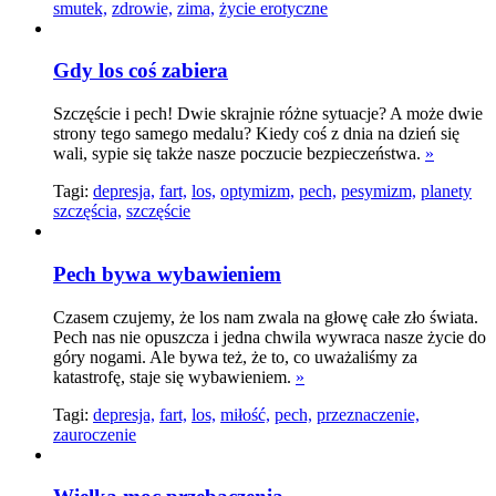
smutek,
zdrowie,
zima,
życie erotyczne
Gdy los coś zabiera
Szczęście i pech! Dwie skrajnie różne sytuacje? A może dwie
strony tego samego medalu? Kiedy coś z dnia na dzień się
wali, sypie się także nasze poczucie bezpieczeństwa.
»
Tagi:
depresja,
fart,
los,
optymizm,
pech,
pesymizm,
planety
szczęścia,
szczęście
Pech bywa wybawieniem
Czasem czujemy, że los nam zwala na głowę całe zło świata.
Pech nas nie opuszcza i jedna chwila wywraca nasze życie do
góry nogami. Ale bywa też, że to, co uważaliśmy za
katastrofę, staje się wybawieniem.
»
Tagi:
depresja,
fart,
los,
miłość,
pech,
przeznaczenie,
zauroczenie