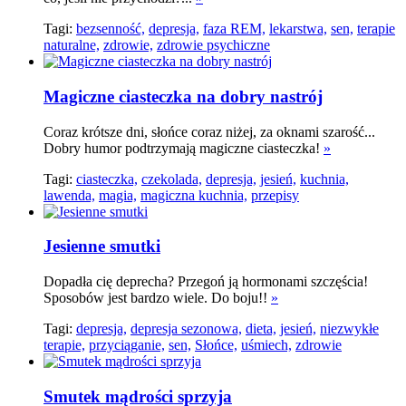
Tagi:
bezsenność,
depresja,
faza REM,
lekarstwa,
sen,
terapie
naturalne,
zdrowie,
zdrowie psychiczne
Magiczne ciasteczka na dobry nastrój
Coraz krótsze dni, słońce coraz niżej, za oknami szarość...
Dobry humor podtrzymają magiczne ciasteczka!
»
Tagi:
ciasteczka,
czekolada,
depresja,
jesień,
kuchnia,
lawenda,
magia,
magiczna kuchnia,
przepisy
Jesienne smutki
Dopadła cię deprecha? Przegoń ją hormonami szczęścia!
Sposobów jest bardzo wiele. Do boju!!
»
Tagi:
depresja,
depresja sezonowa,
dieta,
jesień,
niezwykłe
terapie,
przyciąganie,
sen,
Słońce,
uśmiech,
zdrowie
Smutek mądrości sprzyja