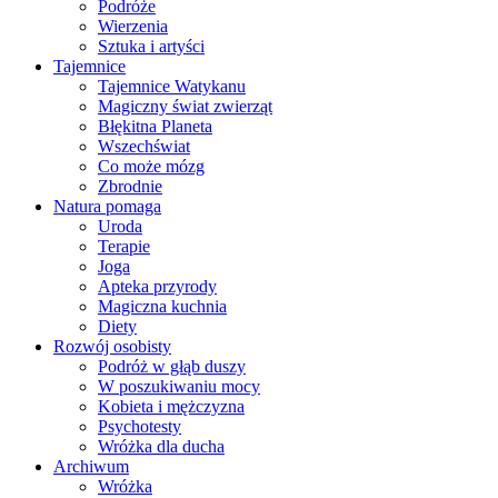
Podróże
Wierzenia
Sztuka i artyści
Tajemnice
Tajemnice Watykanu
Magiczny świat zwierząt
Błękitna Planeta
Wszechświat
Co może mózg
Zbrodnie
Natura pomaga
Uroda
Terapie
Joga
Apteka przyrody
Magiczna kuchnia
Diety
Rozwój osobisty
Podróż w głąb duszy
W poszukiwaniu mocy
Kobieta i mężczyzna
Psychotesty
Wróżka dla ducha
Archiwum
Wróżka