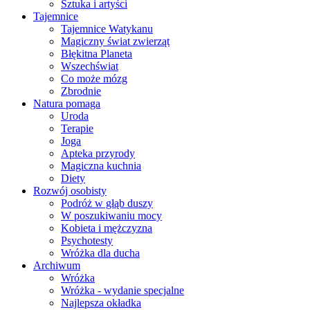
Sztuka i artyści
Tajemnice
Tajemnice Watykanu
Magiczny świat zwierząt
Błękitna Planeta
Wszechświat
Co może mózg
Zbrodnie
Natura pomaga
Uroda
Terapie
Joga
Apteka przyrody
Magiczna kuchnia
Diety
Rozwój osobisty
Podróż w głąb duszy
W poszukiwaniu mocy
Kobieta i mężczyzna
Psychotesty
Wróżka dla ducha
Archiwum
Wróżka
Wróżka - wydanie specjalne
Najlepsza okładka