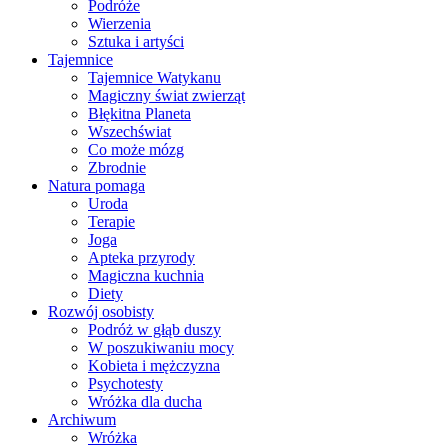
Podróże
Wierzenia
Sztuka i artyści
Tajemnice
Tajemnice Watykanu
Magiczny świat zwierząt
Błękitna Planeta
Wszechświat
Co może mózg
Zbrodnie
Natura pomaga
Uroda
Terapie
Joga
Apteka przyrody
Magiczna kuchnia
Diety
Rozwój osobisty
Podróż w głąb duszy
W poszukiwaniu mocy
Kobieta i mężczyzna
Psychotesty
Wróżka dla ducha
Archiwum
Wróżka