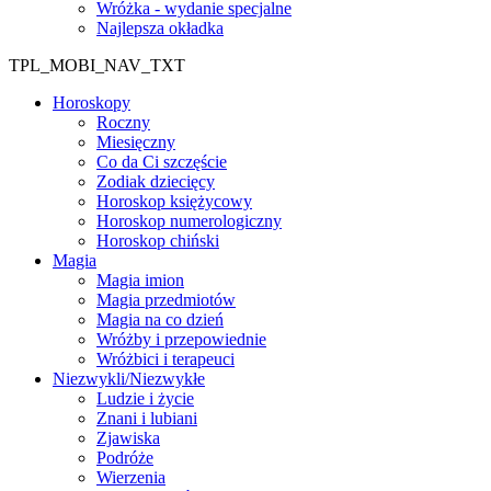
Wróżka - wydanie specjalne
Najlepsza okładka
TPL_MOBI_NAV_TXT
Horoskopy
Roczny
Miesięczny
Co da Ci szczęście
Zodiak dziecięcy
Horoskop księżycowy
Horoskop numerologiczny
Horoskop chiński
Magia
Magia imion
Magia przedmiotów
Magia na co dzień
Wróżby i przepowiednie
Wróżbici i terapeuci
Niezwykli/Niezwykłe
Ludzie i życie
Znani i lubiani
Zjawiska
Podróże
Wierzenia