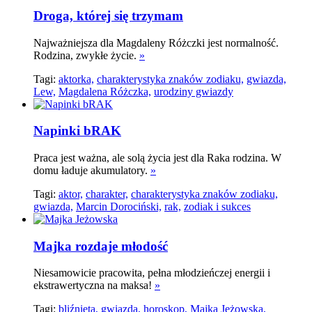
Droga, której się trzymam
Najważniejsza dla Magdaleny Różczki jest normalność.
Rodzina, zwykłe życie.
»
Tagi:
aktorka,
charakterystyka znaków zodiaku,
gwiazda,
Lew,
Magdalena Różczka,
urodziny gwiazdy
Napinki bRAK
Praca jest ważna, ale solą życia jest dla Raka rodzina. W
domu ładuje akumulatory.
»
Tagi:
aktor,
charakter,
charakterystyka znaków zodiaku,
gwiazda,
Marcin Dorociński,
rak,
zodiak i sukces
Majka rozdaje młodość
Niesamowicie pracowita, pełna młodzieńczej energii i
ekstrawertyczna na maksa!
»
Tagi:
bliźnięta,
gwiazda,
horoskop,
Majka Jeżowska,