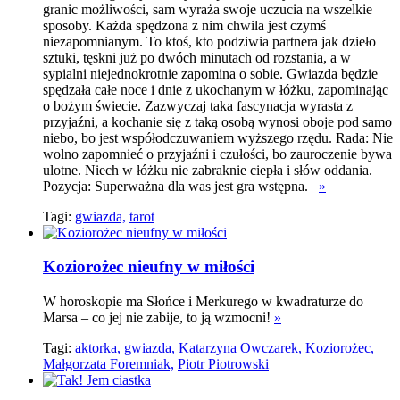
granic możliwości, sam wyraża swoje uczucia na wszelkie
sposoby. Każda spędzona z nim chwila jest czymś
niezapomnianym. To ktoś, kto podziwia partnera jak dzieło
sztuki, tęskni już po dwóch minutach od rozstania, a w
sypialni niejednokrotnie zapomina o sobie. Gwiazda będzie
spędzała całe noce i dnie z ukochanym w łóżku, zapominając
o bożym świecie. Zazwyczaj taka fascynacja wyrasta z
przyjaźni, a kochanie się z taką osobą wynosi oboje pod samo
niebo, bo jest współodczuwaniem wyższego rzędu. Rada: Nie
wolno zapomnieć o przyjaźni i czułości, bo zauroczenie bywa
ulotne. Niech w łóżku nie zabraknie ciepła i słów oddania.
Pozycja: Superważna dla was jest gra wstępna.
»
Tagi:
gwiazda,
tarot
Koziorożec nieufny w miłości
W horoskopie ma Słońce i Merkurego w kwadraturze do
Marsa – co jej nie zabije, to ją wzmocni!
»
Tagi:
aktorka,
gwiazda,
Katarzyna Owczarek,
Koziorożec,
Małgorzata Foremniak,
Piotr Piotrowski