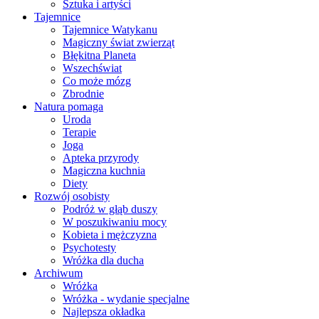
Sztuka i artyści
Tajemnice
Tajemnice Watykanu
Magiczny świat zwierząt
Błękitna Planeta
Wszechświat
Co może mózg
Zbrodnie
Natura pomaga
Uroda
Terapie
Joga
Apteka przyrody
Magiczna kuchnia
Diety
Rozwój osobisty
Podróż w głąb duszy
W poszukiwaniu mocy
Kobieta i mężczyzna
Psychotesty
Wróżka dla ducha
Archiwum
Wróżka
Wróżka - wydanie specjalne
Najlepsza okładka