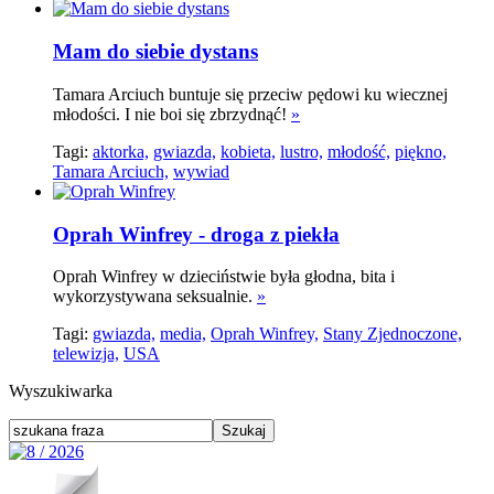
Mam do siebie dystans
Tamara Arciuch buntuje się przeciw pędowi ku wiecznej
młodości. I nie boi się zbrzydnąć!
»
Tagi:
aktorka,
gwiazda,
kobieta,
lustro,
młodość,
piękno,
Tamara Arciuch,
wywiad
Oprah Winfrey - droga z piekła
Oprah Winfrey w dzieciństwie była głodna, bita i
wykorzystywana seksualnie.
»
Tagi:
gwiazda,
media,
Oprah Winfrey,
Stany Zjednoczone,
telewizja,
USA
Wyszukiwarka