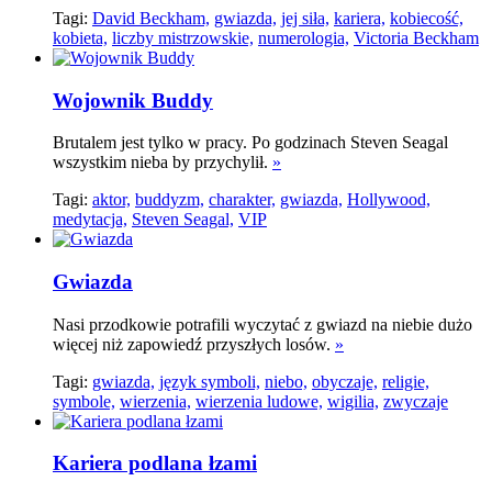
Tagi:
David Beckham,
gwiazda,
jej siła,
kariera,
kobiecość,
kobieta,
liczby mistrzowskie,
numerologia,
Victoria Beckham
Wojownik Buddy
Brutalem jest tylko w pracy. Po godzinach Steven Seagal
wszystkim nieba by przychylił.
»
Tagi:
aktor,
buddyzm,
charakter,
gwiazda,
Hollywood,
medytacja,
Steven Seagal,
VIP
Gwiazda
Nasi przodkowie potrafili wyczytać z gwiazd na niebie dużo
więcej niż zapowiedź przyszłych losów.
»
Tagi:
gwiazda,
język symboli,
niebo,
obyczaje,
religie,
symbole,
wierzenia,
wierzenia ludowe,
wigilia,
zwyczaje
Kariera podlana łzami