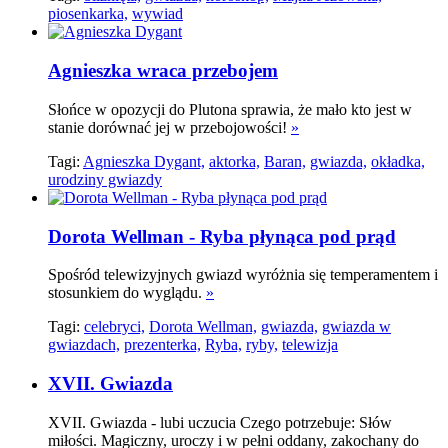
piosenkarka,
wywiad
Agnieszka wraca przebojem
Słońce w opozycji do Plutona sprawia, że mało kto jest w
stanie dorównać jej w przebojowości!
»
Tagi:
Agnieszka Dygant,
aktorka,
Baran,
gwiazda,
okładka,
urodziny gwiazdy
Dorota Wellman - Ryba płynąca pod prąd
Spośród telewizyjnych gwiazd wyróżnia się temperamentem i
stosunkiem do wyglądu.
»
Tagi:
celebryci,
Dorota Wellman,
gwiazda,
gwiazda w
gwiazdach,
prezenterka,
Ryba,
ryby,
telewizja
XVII. Gwiazda
XVII. Gwiazda - lubi uczucia Czego potrzebuje: Słów
miłości. Magiczny, uroczy i w pełni oddany, zakochany do