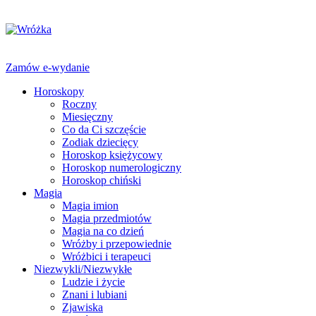
Zamów e-wydanie
Horoskopy
Roczny
Miesięczny
Co da Ci szczęście
Zodiak dziecięcy
Horoskop księżycowy
Horoskop numerologiczny
Horoskop chiński
Magia
Magia imion
Magia przedmiotów
Magia na co dzień
Wróżby i przepowiednie
Wróżbici i terapeuci
Niezwykli/Niezwykłe
Ludzie i życie
Znani i lubiani
Zjawiska