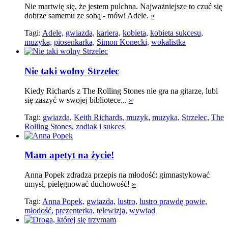
Nie martwię się, że jestem pulchna. Najważniejsze to czuć się
dobrze samemu ze sobą - mówi Adele.
»
Tagi:
Adele,
gwiazda,
kariera,
kobieta,
kobieta sukcesu,
muzyka,
piosenkarka,
Simon Konecki,
wokalistka
Nie taki wolny Strzelec
Kiedy Richards z The Rolling Stones nie gra na gitarze, lubi
się zaszyć w swojej bibliotece...
»
Tagi:
gwiazda,
Keith Richards,
muzyk,
muzyka,
Strzelec,
The
Rolling Stones,
zodiak i sukces
Mam apetyt na życie!
Anna Popek zdradza przepis na młodość: gimnastykować
umysł, pielęgnować duchowość!
»
Tagi:
Anna Popek,
gwiazda,
lustro,
lustro prawdę powie,
młodość,
prezenterka,
telewizja,
wywiad