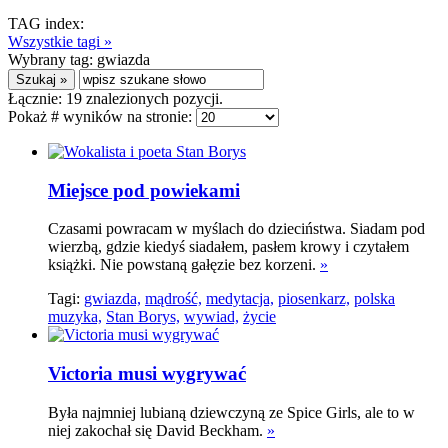
TAG index:
Wszystkie tagi »
Wybrany tag:
gwiazda
Łącznie:
19
znalezionych pozycji.
Pokaż # wyników na stronie:
Miejsce pod powiekami
Czasami powracam w myślach do dzieciństwa. Siadam pod
wierzbą, gdzie kiedyś siadałem, pasłem krowy i czytałem
książki. Nie powstaną gałęzie bez korzeni.
»
Tagi:
gwiazda,
mądrość,
medytacja,
piosenkarz,
polska
muzyka,
Stan Borys,
wywiad,
życie
Victoria musi wygrywać
Była najmniej lubianą dziewczyną ze Spice Girls, ale to w
niej zakochał się David Beckham.
»