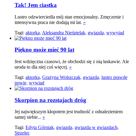
Tak! Jem ciastka
Lustro odzwierciedla mój stan emocjonalny. Zmęczenie i
intensywna praca nie dodają mi lat.
»
Tagi:
aktorka,
Aleksandra Nieśpielak,
gwiazda,
wywyiad
Piękno może mieć 90 lat
Jest wdzięczna czasowi, że obchodzi się z nią łaskawie. Ale
uroda to dla niej coś więcej.
»
Tagi:
aktorka,
Grażyna Wolszczak,
gwiazda,
lustro prawdę
powie,
wywiad
Skorpion na rozstajach dróg
Jej największym kłopotem jest trudność z odnalezieniem
samej siebie...
»
Tagi:
Edyta Górniak,
gwiazda,
gwiazda w gwiazdach,
Strzelec