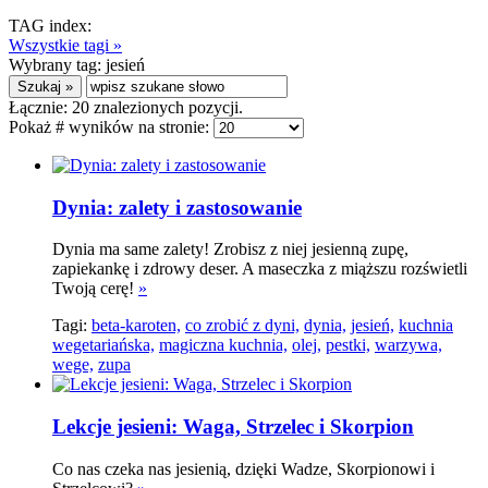
TAG index:
Wszystkie tagi »
Wybrany tag:
jesień
Łącznie:
20
znalezionych pozycji.
Pokaż # wyników na stronie:
Dynia: zalety i zastosowanie
Dynia ma same zalety! Zrobisz z niej jesienną zupę,
zapiekankę i zdrowy deser. A maseczka z miąższu rozświetli
Twoją cerę!
»
Tagi:
beta-karoten,
co zrobić z dyni,
dynia,
jesień,
kuchnia
wegetariańska,
magiczna kuchnia,
olej,
pestki,
warzywa,
wege,
zupa
Lekcje jesieni: Waga, Strzelec i Skorpion
Co nas czeka nas jesienią, dzięki Wadze, Skorpionowi i