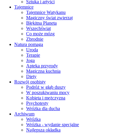
Sztuka i artyści
Tajemnice
Tajemnice Watykanu
Magiczny świat zwierząt
Błękitna Planeta
Wszechświat
Co może mózg
Zbrodnie
Natura pomaga
Uroda
Terapie
Joga
Apteka przyrody
Magiczna kuchnia
Diety
Rozwój osobisty
Podróż w głąb duszy
W poszukiwaniu mocy
Kobieta i mężczyzna
Psychotesty
Wróżka dla ducha
Archiwum
Wróżka
Wróżka - wydanie specjalne
Najlepsza okładka