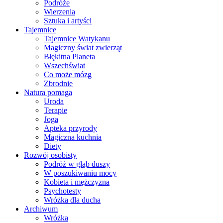
Podróże
Wierzenia
Sztuka i artyści
Tajemnice
Tajemnice Watykanu
Magiczny świat zwierząt
Błękitna Planeta
Wszechświat
Co może mózg
Zbrodnie
Natura pomaga
Uroda
Terapie
Joga
Apteka przyrody
Magiczna kuchnia
Diety
Rozwój osobisty
Podróż w głąb duszy
W poszukiwaniu mocy
Kobieta i mężczyzna
Psychotesty
Wróżka dla ducha
Archiwum
Wróżka