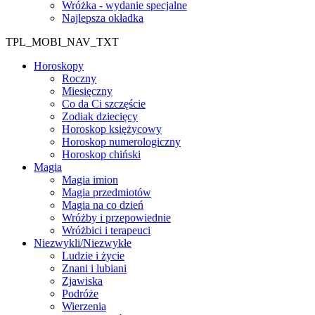
Wróżka - wydanie specjalne
Najlepsza okładka
TPL_MOBI_NAV_TXT
Horoskopy
Roczny
Miesięczny
Co da Ci szczęście
Zodiak dziecięcy
Horoskop księżycowy
Horoskop numerologiczny
Horoskop chiński
Magia
Magia imion
Magia przedmiotów
Magia na co dzień
Wróżby i przepowiednie
Wróżbici i terapeuci
Niezwykli/Niezwykłe
Ludzie i życie
Znani i lubiani
Zjawiska
Podróże
Wierzenia