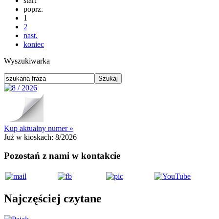
start
poprz.
1
2
nast.
koniec
Wyszukiwarka
Kup aktualny numer »
Już w kioskach:
8/2026
Pozostań z nami w kontakcie
Najczęściej czytane