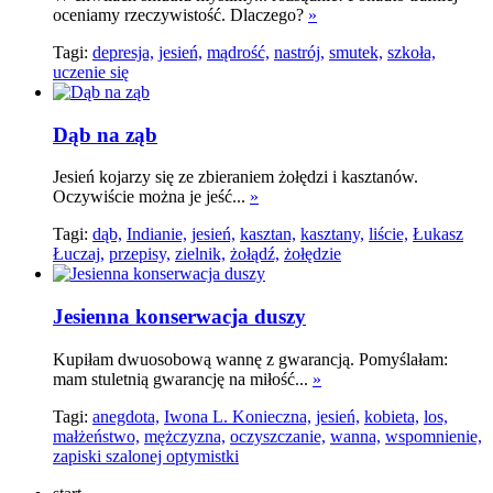
oceniamy rzeczywistość. Dlaczego?
»
Tagi:
depresja,
jesień,
mądrość,
nastrój,
smutek,
szkoła,
uczenie się
Dąb na ząb
Jesień kojarzy się ze zbieraniem żołędzi i kasztanów.
Oczywiście można je jeść...
»
Tagi:
dąb,
Indianie,
jesień,
kasztan,
kasztany,
liście,
Łukasz
Łuczaj,
przepisy,
zielnik,
żołądź,
żołędzie
Jesienna konserwacja duszy
Kupiłam dwuosobową wannę z gwarancją. Pomyślałam:
mam stuletnią gwarancję na miłość...
»
Tagi:
anegdota,
Iwona L. Konieczna,
jesień,
kobieta,
los,
małżeństwo,
mężczyzna,
oczyszczanie,
wanna,
wspomnienie,
zapiski szalonej optymistki