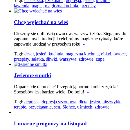
Tagi:
ciasteczka,
czekolada,
depresja,
jesień,
kuchnia,
lawenda,
magia,
magiczna kuchnia,
przepisy
Chcę wyjechać na wieś
Cieszmy się obfitością owoców, warzyw i zbóż. Sięgajmy do
zapomnianych tradycji i celebrujmy magiczne rytuały, które
zapewnią urodzaj w przyszłym roku.
»
Tagi:
deser,
jesień,
kuchnia,
magiczna kuchnia,
obiad,
owoce,
przepisy,
sałatka,
śliwki,
warzywa,
zdrowie,
zupa
Jesienne smutki
Dopadła cię deprecha? Przegoń ją hormonami szczęścia!
Sposobów jest bardzo wiele. Do boju!!
»
Tagi:
depresja,
depresja sezonowa,
dieta,
jesień,
niezwykłe
terapie,
przyciąganie,
sen,
Słońce,
uśmiech,
zdrowie
Lunarne prognozy na listopad