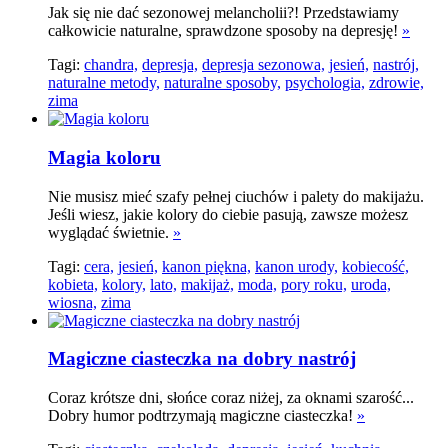
Jak się nie dać sezonowej melancholii?! Przedstawiamy
całkowicie naturalne, sprawdzone sposoby na depresję!
»
Tagi:
chandra,
depresja,
depresja sezonowa,
jesień,
nastrój,
naturalne metody,
naturalne sposoby,
psychologia,
zdrowie,
zima
Magia koloru
Nie musisz mieć szafy pełnej ciuchów i palety do makijażu.
Jeśli wiesz, jakie kolory do ciebie pasują, zawsze możesz
wyglądać świetnie.
»
Tagi:
cera,
jesień,
kanon piękna,
kanon urody,
kobiecość,
kobieta,
kolory,
lato,
makijaż,
moda,
pory roku,
uroda,
wiosna,
zima
Magiczne ciasteczka na dobry nastrój
Coraz krótsze dni, słońce coraz niżej, za oknami szarość...
Dobry humor podtrzymają magiczne ciasteczka!
»