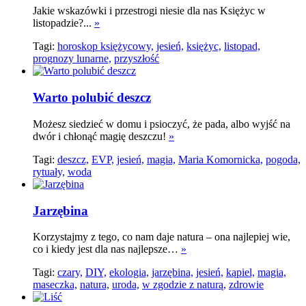
Jakie wskazówki i przestrogi niesie dla nas Księżyc w
listopadzie?...
»
Tagi:
horoskop księżycowy,
jesień,
księżyc,
listopad,
prognozy lunarne,
przyszłość
Warto polubić deszcz
Możesz siedzieć w domu i psioczyć, że pada, albo wyjść na
dwór i chłonąć magię deszczu!
»
Tagi:
deszcz,
EVP,
jesień,
magia,
Maria Komornicka,
pogoda,
rytuały,
woda
Jarzębina
Korzystajmy z tego, co nam daje natura – ona najlepiej wie,
co i kiedy jest dla nas najlepsze…
»
Tagi:
czary,
DIY,
ekologia,
jarzębina,
jesień,
kąpiel,
magia,
maseczka,
natura,
uroda,
w zgodzie z naturą,
zdrowie