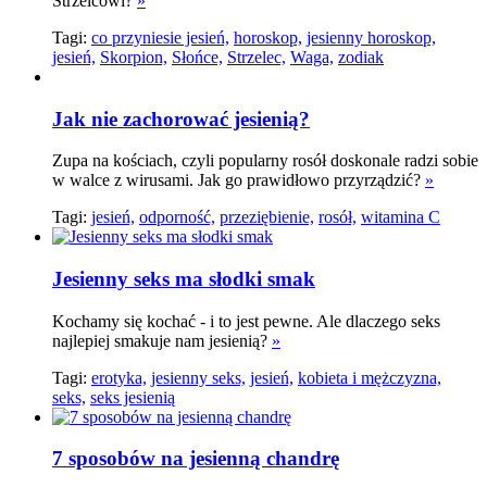
Strzelcowi?
»
Tagi:
co przyniesie jesień,
horoskop,
jesienny horoskop,
jesień,
Skorpion,
Słońce,
Strzelec,
Waga,
zodiak
Jak nie zachorować jesienią?
Zupa na kościach, czyli popularny rosół doskonale radzi sobie
w walce z wirusami. Jak go prawidłowo przyrządzić?
»
Tagi:
jesień,
odporność,
przeziębienie,
rosół,
witamina C
Jesienny seks ma słodki smak
Kochamy się kochać - i to jest pewne. Ale dlaczego seks
najlepiej smakuje nam jesienią?
»
Tagi:
erotyka,
jesienny seks,
jesień,
kobieta i mężczyzna,
seks,
seks jesienią
7 sposobów na jesienną chandrę