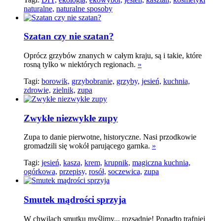
naturalne,
naturalne sposoby
Szatan czy nie szatan?
Oprócz grzybów znanych w całym kraju, są i takie, które
rosną tylko w niektórych regionach.
»
Tagi:
borowik,
grzybobranie,
grzyby,
jesień,
kuchnia,
zdrowie,
zielnik,
zupa
Zwykłe niezwykłe zupy
Zupa to danie pierwotne, historyczne. Nasi przodkowie
gromadzili się wokół parującego garnka.
»
Tagi:
jesień,
kasza,
krem,
krupnik,
magiczna kuchnia,
ogórkowa,
przepisy,
rosół,
soczewica,
zupa
Smutek mądrości sprzyja
W chwilach smutku myślimy... rozsądnie! Ponadto trafniej