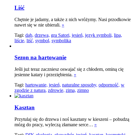
Liść
Chętnie je jadamy, a także z nich wróżymy. Nasi przodkowie
nawet się w nie ubierali.
»
Tagi:
dąb,
drzewa,
gra Satori,
jesień,
język symboli,
lipa,
liście,
liść,
symbol,
symbolika
Sezon na hartowanie
Jeśli już teraz zaczniesz oswajać się z chłodem, ominą cię
jesienne katary i przeziębienia.
»
Tagi:
hartowanie,
jesień,
naturalne sposoby,
odporność,
w
zgodzie z naturą,
zdrowie,
zima,
zimno
Kasztan
Przytulaj się do drzewa i noś kasztany w kieszeni – pobudzą
mózg do pracy, wyleczą złamane serce…
»
Tagi:
DIY,
ekologia,
ekowybór,
jesień,
kasztan,
kosmetyki