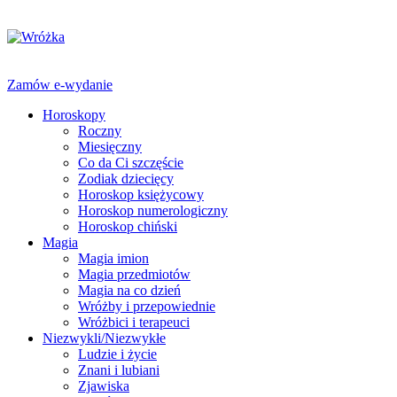
Zamów e-wydanie
Horoskopy
Roczny
Miesięczny
Co da Ci szczęście
Zodiak dziecięcy
Horoskop księżycowy
Horoskop numerologiczny
Horoskop chiński
Magia
Magia imion
Magia przedmiotów
Magia na co dzień
Wróżby i przepowiednie
Wróżbici i terapeuci
Niezwykli/Niezwykłe
Ludzie i życie
Znani i lubiani
Zjawiska