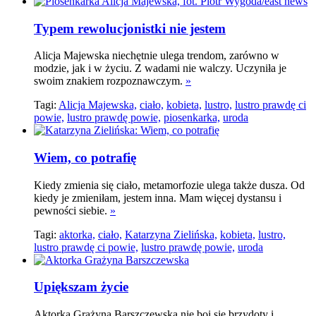
Typem rewolucjonistki nie jestem
Alicja Majewska niechętnie ulega trendom, zarówno w
modzie, jak i w życiu. Z wadami nie walczy. Uczyniła je
swoim znakiem rozpoznawczym.
»
Tagi:
Alicja Majewska,
ciało,
kobieta,
lustro,
lustro prawdę ci
powie,
lustro prawdę powie,
piosenkarka,
uroda
Wiem, co potrafię
Kiedy zmienia się ciało, metamorfozie ulega także dusza. Od
kiedy je zmieniłam, jestem inna. Mam więcej dystansu i
pewności siebie.
»
Tagi:
aktorka,
ciało,
Katarzyna Zielińska,
kobieta,
lustro,
lustro prawdę ci powie,
lustro prawdę powie,
uroda
Upiększam życie
Aktorka Grażyna Barszczewska nie boi się brzydoty i