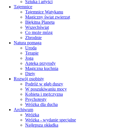
Sztuka i artyści
Tajemnice
Tajemnice Watykanu
Magiczny świat zwierząt
Błękitna Planeta
Wszechświat
Co może mózg
Zbrodnie
Natura pomaga
Uroda
Terapie
Joga
Apteka przyrody
Magiczna kuchnia
Diety
Rozwój osobisty
Podróż w głąb duszy
W poszukiwaniu mocy
Kobieta i mężczyzna
Psychotesty
Wróżka dla ducha
Archiwum
Wróżka
Wróżka - wydanie specjalne
Najlepsza okładka