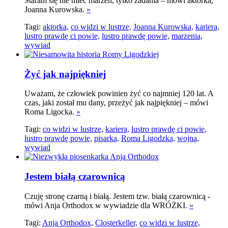
Staram się nie mieć marzeń, tylko zadania – mówi aktorka,
Joanna Kurowska.
»
Tagi:
aktorka,
co widzi w lustrze,
Joanna Kurowska,
kariera,
lustro prawdę ci powie,
lustro prawdę powie,
marzenia,
wywiad
Żyć jak najpiękniej
Uważam, że człowiek powinien żyć co najmniej 120 lat. A
czas, jaki został mu dany, przeżyć jak najpiękniej – mówi
Roma Ligocka.
»
Tagi:
co widzi w lustrze,
kariera,
lustro prawdę ci powie,
lustro prawdę powie,
pisarka,
Roma Ligodzka,
wojna,
wywiad
Jestem białą czarownicą
Czuję stronę czarną i białą. Jestem tzw. białą czarownicą -
mówi Anja Orthodox w wywiadzie dla WRÓŻKI.
»
Tagi:
Anja Orthodox,
Closterkeller,
co widzi w lustrze,