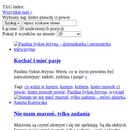
TAG index:
Wszystkie tagi »
Wybrany tag:
lustro prawdę ci powie
Łącznie:
20
znalezionych pozycji.
Pokaż # wyników na stronie:
Kochać i mieć pasję
Paulina Sykut-Jeżyna: Wiem, co w życiu powinno być
najważniejsze: miłość, rodzina i pasja!
»
Tagi:
co widzi w lustrze,
kariera,
kobieta,
lustro prawdę ci
powie,
lustro prawdę powie,
Paulina Sykut-Jeżyna,
wywiad
Nie mam marzeń, tylko zadania
Marzenia są czymś ulotnym i się nie spełniają. Są dla słabych.