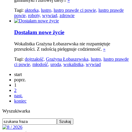
gimnastyki i zdrowej diety!!
»
Tagi:
aktorka,
lustro,
lustro prawdę ci powie,
lustro prawdę
powie,
roboty,
wywiad,
zdrowie
Dostałam nowe życie
Wokalistka Grażyna Łobaszewska nie rozpamiętuje
przeszłości. Z radością pielęgnuje codzienność.
»
Tagi:
dojrzałość,
Grażyna Łobaszewska,
lustro,
lustro prawdę
ci powie,
młodość,
uroda,
wokalistka,
wywiad
start
poprz.
1
2
nast.
koniec
Wyszukiwarka