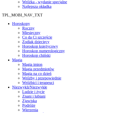
Wróżka - wydanie specjalne
Najlepsza okładka
TPL_MOBI_NAV_TXT
Horoskopy
Roczny
Miesięczny
Co da Ci szczęście
Zodiak dziecięcy
Horoskop księżycowy
Horoskop numerologiczny
Horoskop chiński
Magia
Magia imion
Magia przedmiotów
Magia na co dzień
Wróżby i przepowiednie
Wróżbici i terapeuci
Niezwykli/Niezwykłe
Ludzie i życie
Znani i lubiani
Zjawiska
Podróże
Wierzenia