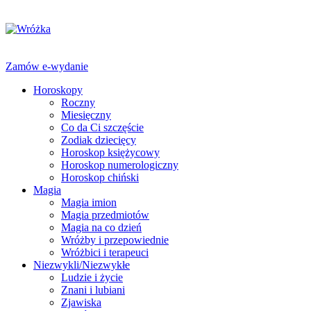
Zamów e-wydanie
Horoskopy
Roczny
Miesięczny
Co da Ci szczęście
Zodiak dziecięcy
Horoskop księżycowy
Horoskop numerologiczny
Horoskop chiński
Magia
Magia imion
Magia przedmiotów
Magia na co dzień
Wróżby i przepowiednie
Wróżbici i terapeuci
Niezwykli/Niezwykłe
Ludzie i życie
Znani i lubiani
Zjawiska