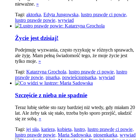
nieważne.
»
Tagi:
aktorka,
Edyta Jungowska,
lustro prawdę ci powie,
lustro prawdę powie,
wywiad
Życie jest dzisiaj!
Podejmuję wyzwania, często ryzykuję w różnych sprawach,
ale żyję. Mam pełną świadomość tego, że moje życie jest
tylko moje.
»
Tagi:
Katarzyna Grochola,
lustro prawdę ci powie,
lustro
prawdę powie,
pisarka,
powieściopisarka,
wywiad
Szczęście z nieba nie spadnie
Teraz lubię siebie sto razy bardziej niż wtedy, gdy miałam 20
lat. Ale żeby tak się stało, trzeba było sporo przejść, uładzić
się ze sobą.
»
Tagi:
jej siła,
kariera,
kobieta,
lustro,
lustro prawdę ci powie,
lustro prawdę powie,
Maria Sadowska,
piosenkarka,
wywiad