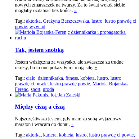
nowych zmarszczek na twarzy. Za to świat wokół siebie
mogłaby ozdabiać bez końca.
»
Tagi:
aktorka,
Grażyna Barszczewska,
lustro,
lustro prawdę ci
powie,
wywiad
Tak, jestem snobką
Jestem wdzięczna za wszystko, ale zwłaszcza za trudne
okresy, bo to one pokazały mi moją siłę.
»
Tagi:
ciało,
dziennikarka,
fitness,
kobieta,
lustro,
lustro
prawdę ci powie,
lustro prawdę powie,
Mariola Bojarska-
Ferenc,
sport,
uroda
Między ciszą a ciszą
Najszczęśliwsza jestem, gdy mam za sobą wyjazdowy
maraton i wracam do domu.
»
Tagi:
aktorka,
kariera,
kobieta,
lustro,
lustro prawdę ci powie,