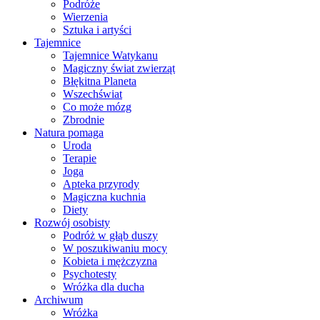
Podróże
Wierzenia
Sztuka i artyści
Tajemnice
Tajemnice Watykanu
Magiczny świat zwierząt
Błękitna Planeta
Wszechświat
Co może mózg
Zbrodnie
Natura pomaga
Uroda
Terapie
Joga
Apteka przyrody
Magiczna kuchnia
Diety
Rozwój osobisty
Podróż w głąb duszy
W poszukiwaniu mocy
Kobieta i mężczyzna
Psychotesty
Wróżka dla ducha
Archiwum
Wróżka