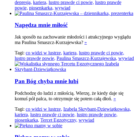
depresja,
kariera,
lustro prawdę ci powie,
lustro prawdę
powie,
piosenkarka,
wywiad
Napędza mnie miłość
Jak sposób na zachowanie młodości i atrakcyjnego wyglądu
ma Paulina Smaszcz-Kurzajewska?
»
Tagi:
co widzi w lustrze,
kariera,
lustro prawdę ci powie,
lustro prawdę powie,
Paulina Smaszcz-Kurzajewska,
wywiad
Pan Bóg chyba mnie lubi
Podchodzę do ludzi z miłością. Wierzę, że kiedy daje się
komuś pół palca, to otrzymuje się potem całą dłoń.
»
Tagi:
co widzi w lustrze,
Izabela Skrybant-Dziewiątkowska,
kariera,
lustro prawdę ci powie,
lustro prawdę powie,
piosenkarka,
Tercet Egzotyczny,
wywiad