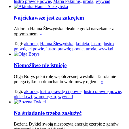
lustro prawdę powie,
Maria Pakulnis,
uroda,
wywiad
Najciekawsze jest za zakrętem
Aktorka Hanna Śleszyńska idealnie godzi narzekanie z
optymizmem.
»
Tagi:
aktorka,
Hanna Śleszyńska,
kobieta,
lustro,
lustro
prawdę ci powie,
lustro prawdę powie,
uroda,
wywiad
Niemożliwe nie istnieje
Olga Borys pełni rolę współczesnej westalki. Ta rola nie
polega tylko na dmuchaniu w domowy ogień...
»
Tagi:
aktorka,
lustro prawdę ci powie,
lustro prawdę powie,
picie krwi,
wampiryzm,
wywiad
Na śniadanie trzeba zasłużyć
Bożena Dykiel swoją niespożytą energię czerpie z genów,