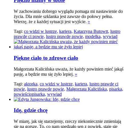
Piękno mamy w sobie
W zachowaniu dobrego wyglądu pomaga mi nastawienie do
życia. Dla mnie szklanka jest zawsze do połowy pełna.
Wierzę, że z każdej sytuacji jest wyjście.
»
Tagi:
co widzi w lustrze,
kariera,
Katarzyna Butowtt,
lustro
prawdę ci powie,
lustro prawdę powie,
modelka,
wywiad
Piękne ciało to zdrowe ciało
Małgorzata Kalicińska uważa, że każdy powinien mieć jakąś
pasję, a będzie mu się żyło lepiej.
»
Tagi:
aktorka,
co widzi w lustrze,
kariera,
lustro prawdę ci
powie,
lustro prawdę powie,
Małgorzata Kalicińska,
pisarka,
powieściopisarka,
wywiad
Idę, gdzie chcę
W miarę, jak się starzejemy, rzeczy niekoniecznie zmieniają
się na gorsze. To, co nam spędzało sen z powiek, staje się