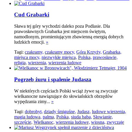
Cud Grabarki
Sława tej góry wychodzi daleko poza Podlasie. Dla
prawosławnych Grabarka jest miejscem świętym,
namodlonym, promieniującym zbawienną energią dobrych
ludzkich emocji.
»
Tagi:
czakramy,
czakramy mocy,
Góra Krzyży,
Grabarka,
miejsca mocy,
niezwykłe miejsca,
Polska,
prawosławie,
religia,
wierzenia,
wierzenia ludowe
Pogrzeb żuru i spalenie Judasza
W niektórych częściach Polski wciąż żywe są zwyczaje
wielkanocne nawiązujące do słowiańskich obrzędów
wypędzania zimy...
»
Tagi:
dobrobyt,
dziady śmiguśne,
Judasz,
ludowe wierzenia,
magia ludowa,
palma,
Polska,
siuda baba,
Słowianie,
szczęście,
Wielkanoc,
wierzenia ludowe,
wiosna,
zwyczaje