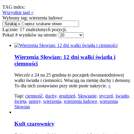
TAG index:
Wszystkie tagi »
Wybrany tag:
wierzenia ludowe
Łącznie:
17
znalezionych pozycji.
Pokaż # wyników na stronie:
Wierzenia Słowian: 12 dni walki światła i
ciemności
Wieczór z 24 na 25 grudnia to początek dwunastodniowej
walki światła i ciemności. Wracają na ziemię duchy i demony.
To dla nich zostawiano przy stole puste nakrycie.
»
Tagi:
ciemność,
duchy,
grudzień,
Słowianie,
styczeń,
światło,
święta,
upiory,
wierzenia,
wierzenia ludowe,
wierzenia
Słowian
Kult czarownicy