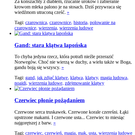
Za konszachty z diabłem, rzucanie uroków i zabieranie
krowom mleka palono je na stosach. Dziś przywraca się
wiedźmom utraconą cześć.
»
Tagi:
czarownica,
czarownice,
historia,
polowanie na
czarownice,
wierzenia,
wierzenia ludowe
Gand: stara klątwa lapońska
To chyba jedyna rzecz, która potrafi nieźle przerazić
Norwegów. Choć nie wierzą w duchy, a wielu także w Boga,
gandu boją się wszyscy.
»
Tagi:
gand,
jak zdjąć klątwę,
klątwa,
klątwy,
magia ludowa,
noaidi,
wierzenia ludowe,
zdejmowanie klątwy
Czerwiec płonie pożądaniem
Czerwone serca truskawek. Czerwone korale czereśni. Łąki
upstrzone makami. I czerwone usta... Czerwiec to miesiąc
najgorętszej z barw.
»
Tagi:
czerwiec,
czerwień,
magia,
mak,
usta,
wierzenia ludowe