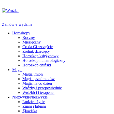
Zamów e-wydanie
Horoskopy
Roczny
Miesięczny
Co da Ci szczęście
Zodiak dziecięcy
Horoskop księżycowy
Horoskop numerologiczny
Horoskop chiński
Magia
Magia imion
Magia przedmiotów
Magia na co dzień
Wróżby i przepowiednie
Wróżbici i terapeuci
Niezwykli/Niezwykłe
Ludzie i życie
Znani i lubiani
Zjawiska