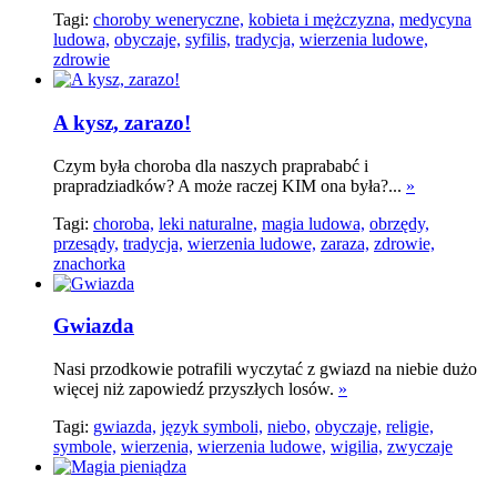
Tagi:
choroby weneryczne,
kobieta i mężczyzna,
medycyna
ludowa,
obyczaje,
syfilis,
tradycja,
wierzenia ludowe,
zdrowie
A kysz, zarazo!
Czym była choroba dla naszych praprababć i
prapradziadków? A może raczej KIM ona była?...
»
Tagi:
choroba,
leki naturalne,
magia ludowa,
obrzędy,
przesądy,
tradycja,
wierzenia ludowe,
zaraza,
zdrowie,
znachorka
Gwiazda
Nasi przodkowie potrafili wyczytać z gwiazd na niebie dużo
więcej niż zapowiedź przyszłych losów.
»
Tagi:
gwiazda,
język symboli,
niebo,
obyczaje,
religie,
symbole,
wierzenia,
wierzenia ludowe,
wigilia,
zwyczaje