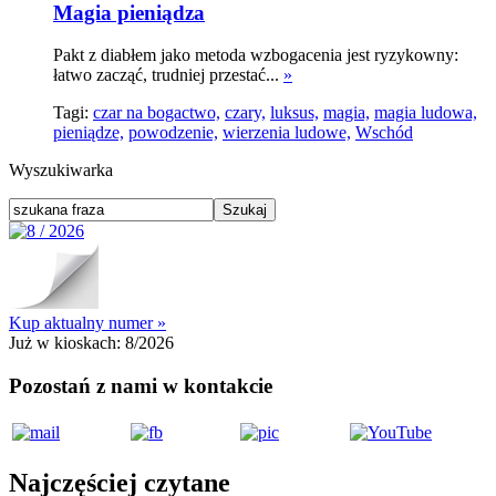
Magia pieniądza
Pakt z diabłem jako metoda wzbogacenia jest ryzykowny:
łatwo zacząć, trudniej przestać...
»
Tagi:
czar na bogactwo,
czary,
luksus,
magia,
magia ludowa,
pieniądze,
powodzenie,
wierzenia ludowe,
Wschód
Wyszukiwarka
Kup aktualny numer »
Już w kioskach:
8/2026
Pozostań z nami w kontakcie
Najczęściej czytane