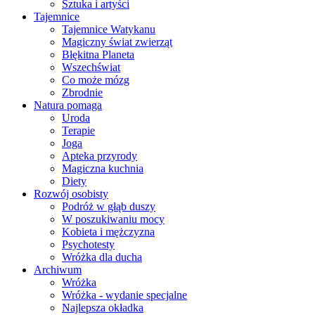
Sztuka i artyści
Tajemnice
Tajemnice Watykanu
Magiczny świat zwierząt
Błękitna Planeta
Wszechświat
Co może mózg
Zbrodnie
Natura pomaga
Uroda
Terapie
Joga
Apteka przyrody
Magiczna kuchnia
Diety
Rozwój osobisty
Podróż w głąb duszy
W poszukiwaniu mocy
Kobieta i mężczyzna
Psychotesty
Wróżka dla ducha
Archiwum
Wróżka
Wróżka - wydanie specjalne
Najlepsza okładka