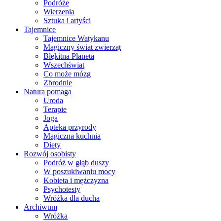
Podróże
Wierzenia
Sztuka i artyści
Tajemnice
Tajemnice Watykanu
Magiczny świat zwierząt
Błękitna Planeta
Wszechświat
Co może mózg
Zbrodnie
Natura pomaga
Uroda
Terapie
Joga
Apteka przyrody
Magiczna kuchnia
Diety
Rozwój osobisty
Podróż w głąb duszy
W poszukiwaniu mocy
Kobieta i mężczyzna
Psychotesty
Wróżka dla ducha
Archiwum
Wróżka