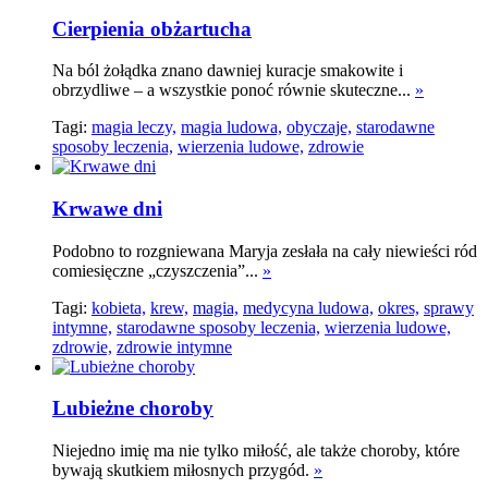
Cierpienia obżartucha
Na ból żołądka znano dawniej kuracje smakowite i
obrzydliwe – a wszystkie ponoć równie skuteczne...
»
Tagi:
magia leczy,
magia ludowa,
obyczaje,
starodawne
sposoby leczenia,
wierzenia ludowe,
zdrowie
Krwawe dni
Podobno to rozgniewana Maryja zesłała na cały niewieści ród
comiesięczne „czyszczenia”...
»
Tagi:
kobieta,
krew,
magia,
medycyna ludowa,
okres,
sprawy
intymne,
starodawne sposoby leczenia,
wierzenia ludowe,
zdrowie,
zdrowie intymne
Lubieżne choroby
Niejedno imię ma nie tylko miłość, ale także choroby, które
bywają skutkiem miłosnych przygód.
»