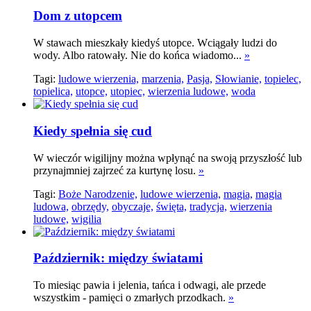
Dom z utopcem
W stawach mieszkały kiedyś utopce. Wciągały ludzi do
wody. Albo ratowały. Nie do końca wiadomo...
»
Tagi:
ludowe wierzenia,
marzenia,
Pasja,
Słowianie,
topielec,
topielica,
utopce,
utopiec,
wierzenia ludowe,
woda
Kiedy spełnia się cud
W wieczór wigilijny można wpłynąć na swoją przyszłość lub
przynajmniej zajrzeć za kurtynę losu.
»
Tagi:
Boże Narodzenie,
ludowe wierzenia,
magia,
magia
ludowa,
obrzędy,
obyczaje,
święta,
tradycja,
wierzenia
ludowe,
wigilia
Październik: między światami
To miesiąc pawia i jelenia, tańca i odwagi, ale przede
wszystkim - pamięci o zmarłych przodkach.
»