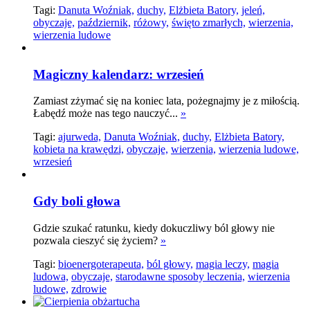
Tagi:
Danuta Woźniak,
duchy,
Elżbieta Batory,
jeleń,
obyczaje,
październik,
różowy,
święto zmarłych,
wierzenia,
wierzenia ludowe
Magiczny kalendarz: wrzesień
Zamiast zżymać się na koniec lata, pożegnajmy je z miłością.
Łabędź może nas tego nauczyć...
»
Tagi:
ajurweda,
Danuta Woźniak,
duchy,
Elżbieta Batory,
kobieta na krawędzi,
obyczaje,
wierzenia,
wierzenia ludowe,
wrzesień
Gdy boli głowa
Gdzie szukać ratunku, kiedy dokuczliwy ból głowy nie
pozwala cieszyć się życiem?
»
Tagi:
bioenergoterapeuta,
ból głowy,
magia leczy,
magia
ludowa,
obyczaje,
starodawne sposoby leczenia,
wierzenia
ludowe,
zdrowie