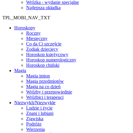
Wróżka - wydanie specjalne
Najlepsza okładka
TPL_MOBI_NAV_TXT
Horoskopy
Roczny
Miesięczny
Co da Ci szczęście
Zodiak dziecięcy
Horoskop księżycowy
Horoskop numerologiczny
Horoskop chiński
Magia
Magia imion
Magia przedmiotów
Magia na co dzień
Wróżby i przepowiednie
Wróżbici i terapeuci
Niezwykli/Niezwykłe
Ludzie i życie
Znani i lubiani
Zjawiska
Podróże
Wierzenia