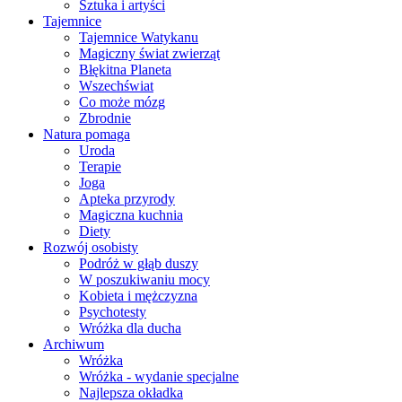
Sztuka i artyści
Tajemnice
Tajemnice Watykanu
Magiczny świat zwierząt
Błękitna Planeta
Wszechświat
Co może mózg
Zbrodnie
Natura pomaga
Uroda
Terapie
Joga
Apteka przyrody
Magiczna kuchnia
Diety
Rozwój osobisty
Podróż w głąb duszy
W poszukiwaniu mocy
Kobieta i mężczyzna
Psychotesty
Wróżka dla ducha
Archiwum
Wróżka
Wróżka - wydanie specjalne
Najlepsza okładka