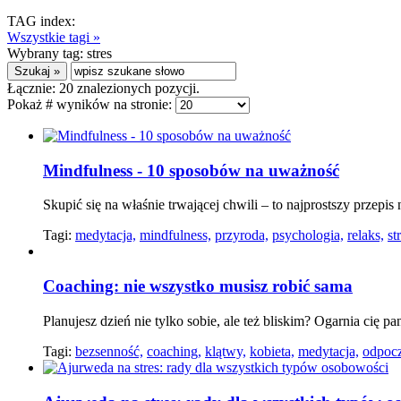
TAG index:
Wszystkie tagi »
Wybrany tag:
stres
Łącznie:
20
znalezionych pozycji.
Pokaż # wyników na stronie:
Mindfulness - 10 sposobów na uważność
Skupić się na właśnie trwającej chwili – to najprostszy przepis
Tagi:
medytacja,
mindfulness,
przyroda,
psychologia,
relaks,
st
Coaching: nie wszystko musisz robić sama
Planujesz dzień nie tylko sobie, ale też bliskim? Ogarnia cię p
Tagi:
bezsenność,
coaching,
klątwy,
kobieta,
medytacja,
odpoc