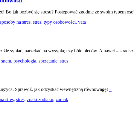
sobowości
ć! Bo jak pozbyć się stresu? Postępować zgodnie ze swoim typem os
sposoby na stres,
stres,
typy osobowości,
vata
esz źle sypiać, narzekać na wysypkę czy bóle pleców. A nawet – stracis
 snem,
psychologia,
sprzątanie,
stres
o Księżyca. Sprawdź, jak odzyskać wewnętrzną równowagę!
»
a stres,
stres,
znaki zodiaku,
zodiak