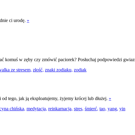
dnie ci urodę.
»
ć? Dać komuś w zęby czy zmówić paciorek? Posłuchaj podpowiedzi gwiazd
walka ze stresem,
złość,
znaki zodiaku,
zodiak
od tego, jak ją eksploatujemy, żyjemy krócej lub dłużej.
»
yna chińska,
medytacja,
reinkarnacja,
stres,
śmierć,
tao,
yang,
yin