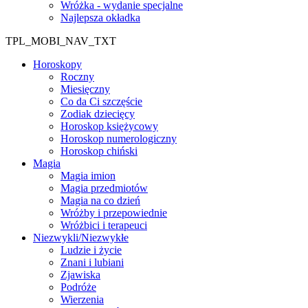
Wróżka - wydanie specjalne
Najlepsza okładka
TPL_MOBI_NAV_TXT
Horoskopy
Roczny
Miesięczny
Co da Ci szczęście
Zodiak dziecięcy
Horoskop księżycowy
Horoskop numerologiczny
Horoskop chiński
Magia
Magia imion
Magia przedmiotów
Magia na co dzień
Wróżby i przepowiednie
Wróżbici i terapeuci
Niezwykli/Niezwykłe
Ludzie i życie
Znani i lubiani
Zjawiska
Podróże
Wierzenia