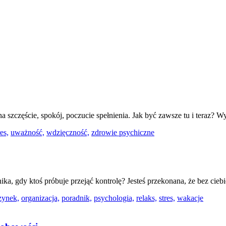
 na szczęście, spokój, poczucie spełnienia. Jak być zawsze tu i teraz? 
res,
uważność,
wdzięczność,
zdrowie psychiczne
anika, gdy ktoś próbuje przejąć kontrolę? Jesteś przekonana, że bez ci
zynek,
organizacja,
poradnik,
psychologia,
relaks,
stres,
wakacje