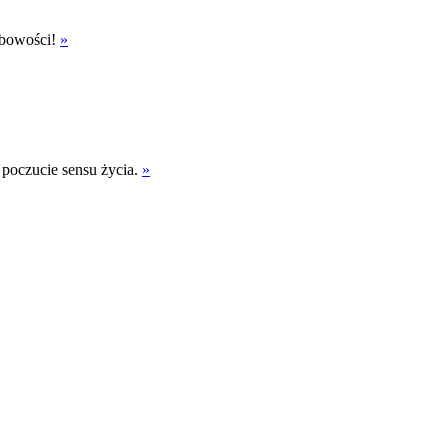
obowości!
»
z poczucie sensu życia.
»