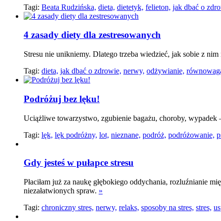
Tagi:
Beata Rudzińska,
dieta,
dietetyk,
felieton,
jak dbać o zdro
4 zasady diety dla zestresowanych
Stresu nie unikniemy. Dlatego trzeba wiedzieć, jak sobie z ni
Tagi:
dieta,
jak dbać o zdrowie,
nerwy,
odżywianie,
równowag
Podróżuj bez lęku!
Uciążliwe towarzystwo, zgubienie bagażu, choroby, wypadek – 
Tagi:
lęk,
lęk podróżny,
lot,
nieznane,
podróż,
podróżowanie,
p
Gdy jesteś w pułapce stresu
Płaciłam już za naukę głębokiego oddychania, rozluźnianie mi
niezałatwionych spraw.
»
Tagi:
chroniczny stres,
nerwy,
relaks,
sposoby na stres,
stres,
us