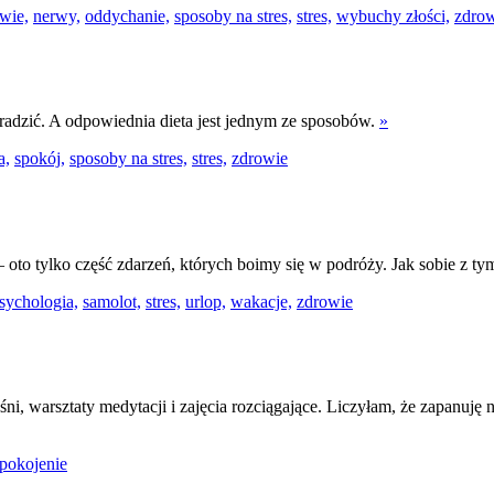
wie,
nerwy,
oddychanie,
sposoby na stres,
stres,
wybuchy złości,
zdrow
m radzić. A odpowiednia dieta jest jednym ze sposobów.
»
a,
spokój,
sposoby na stres,
stres,
zdrowie
oto tylko część zdarzeń, których boimy się w podróży. Jak sobie z t
sychologia,
samolot,
stres,
urlop,
wakacje,
zdrowie
ęśni, warsztaty medytacji i zajęcia rozciągające. Liczyłam, że zapan
pokojenie