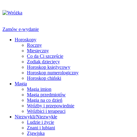
Zamów e-wydanie
Horoskopy
Roczny
Miesięczny
Co da Ci szczęście
Zodiak dziecięcy
Horoskop księżycowy
Horoskop numerologiczny
Horoskop chiński
Magia
Magia imion
Magia przedmiotów
Magia na co dzień
Wróżby i przepowiednie
Wróżbici i terapeuci
Niezwykli/Niezwykłe
Ludzie i życie
Znani i lubiani
Zjawiska