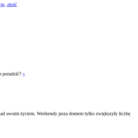
ie,
złość
ym poradzić?
»
uję nad swoim życiem. Weekendy poza domem tylko zwiększyły liczbę