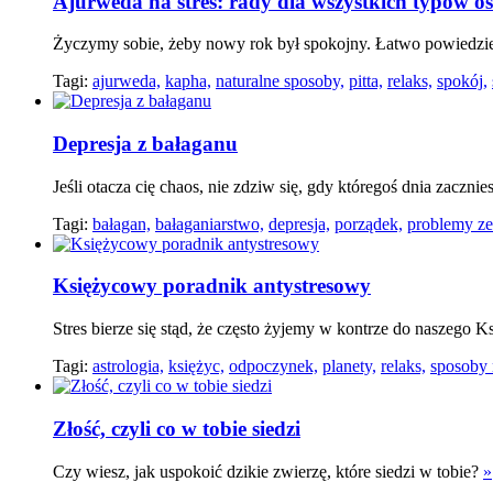
Ajurweda na stres: rady dla wszystkich typów o
Życzymy sobie, żeby nowy rok był spokojny. Łatwo powiedzie
Tagi:
ajurweda,
kapha,
naturalne sposoby,
pitta,
relaks,
spokój,
Depresja z bałaganu
Jeśli otacza cię chaos, nie zdziw się, gdy któregoś dnia zaczni
Tagi:
bałagan,
bałaganiarstwo,
depresja,
porządek,
problemy ze
Księżycowy poradnik antystresowy
Stres bierze się stąd, że często żyjemy w kontrze do naszeg
Tagi:
astrologia,
księżyc,
odpoczynek,
planety,
relaks,
sposoby n
Złość, czyli co w tobie siedzi
Czy wiesz, jak uspokoić dzikie zwierzę, które siedzi w tobie?
»