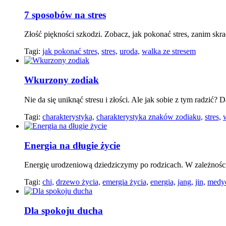
7 sposobów na stres
Złość piękności szkodzi. Zobacz, jak pokonać stres, zanim skra
Tagi:
jak pokonać stres,
stres,
uroda,
walka ze stresem
Wkurzony zodiak
Nie da się uniknąć stresu i złości. Ale jak sobie z tym radzi
Tagi:
charakterystyka,
charakterystyka znaków zodiaku,
stres,
Energia na długie życie
Energię urodzeniową dziedziczymy po rodzicach. W zależności 
Tagi:
chi,
drzewo życia,
emergia życia,
energia,
jang,
jin,
medyc
Dla spokoju ducha