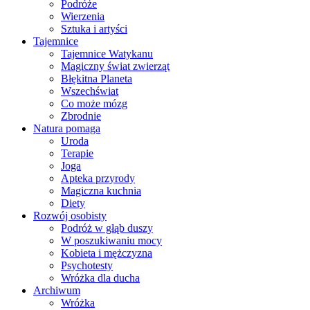
Podróże
Wierzenia
Sztuka i artyści
Tajemnice
Tajemnice Watykanu
Magiczny świat zwierząt
Błękitna Planeta
Wszechświat
Co może mózg
Zbrodnie
Natura pomaga
Uroda
Terapie
Joga
Apteka przyrody
Magiczna kuchnia
Diety
Rozwój osobisty
Podróż w głąb duszy
W poszukiwaniu mocy
Kobieta i mężczyzna
Psychotesty
Wróżka dla ducha
Archiwum
Wróżka