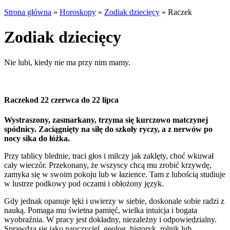
Strona główna
»
Horoskopy
»
Zodiak dziecięcy
»
Raczek
Zodiak dziecięcy
Nie lubi, kiedy nie ma przy nim mamy.
Raczek
od 22 czerwca do 22 lipca
Wystraszony, zasmarkany, trzyma się kurczowo matczynej
spódnicy. Zaciągnięty na siłę do szkoły ryczy, a z nerwów po
nocy sika do łóżka.
Przy tablicy blednie, traci głos i milczy jak zaklęty, choć wkuwał
cały wieczór. Przekonany, że wszyscy chcą mu zrobić krzywdę,
zamyka się w swoim pokoju lub w łazience. Tam z lubością studiuje
w lustrze podkowy pod oczami i obłożony język.
Gdy jednak opanuje lęki i uwierzy w siebie, doskonale sobie radzi z
nauką. Pomaga mu świetna pamięć, wielka intuicja i bogata
wyobraźnia. W pracy jest dokładny, niezależny i odpowiedzialny.
Sprawdza się jako nauczyciel, geolog, historyk, rolnik lub