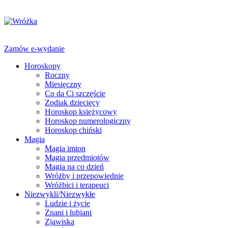
Zamów e-wydanie
Horoskopy
Roczny
Miesięczny
Co da Ci szczęście
Zodiak dziecięcy
Horoskop księżycowy
Horoskop numerologiczny
Horoskop chiński
Magia
Magia imion
Magia przedmiotów
Magia na co dzień
Wróżby i przepowiednie
Wróżbici i terapeuci
Niezwykli/Niezwykłe
Ludzie i życie
Znani i lubiani
Zjawiska