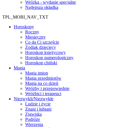
Wróżka - wydanie specjalne
Najlepsza okładka
TPL_MOBI_NAV_TXT
Horoskopy
Roczny
Miesięczny
Co da Ci szczęście
Zodiak dziecięcy
Horoskop księżycowy
Horoskop numerologiczny
Horoskop chiński
Magia
Magia imion
Magia przedmiotów
Magia na co dzień
Wróżby i przepowiednie
Wróżbici i terapeuci
Niezwykli/Niezwykłe
Ludzie i życie
Znani i lubiani
Zjawiska
Podróże
Wierzenia