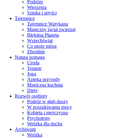
Podróże
Wierzenia
Sztuka i artyści
Tajemnice
Tajemnice Watykanu
Magiczny świat zwierząt
Błękitna Planeta
Wszechświat
Co może mózg
Zbrodnie
Natura pomaga
Uroda
Terapie
Joga
Apteka przyrody
Magiczna kuchnia
Diety
Rozwój osobisty
Podróż w głąb duszy
W poszukiwaniu mocy
Kobieta i mężczyzna
Psychotesty
Wróżka dla ducha
Archiwum
Wróżka