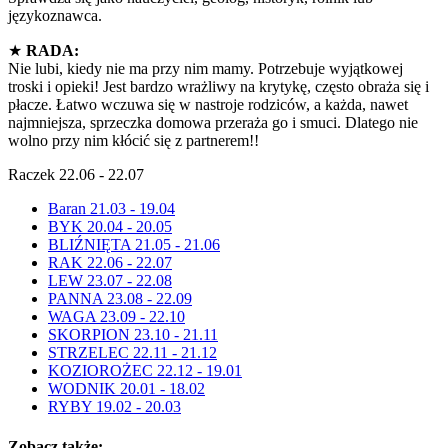
językoznawca.
★
RADA:
Nie lubi, kiedy nie ma przy nim mamy. Potrzebuje wyjątkowej
troski i opieki! Jest bardzo wrażliwy na krytykę, często obraża się i
płacze. Łatwo wczuwa się w nastroje rodziców, a każda, nawet
najmniejsza, sprzeczka domowa przeraża go i smuci. Dlatego nie
wolno przy nim kłócić się z partnerem!!
Raczek 22.06 - 22.07
Baran 21.03 - 19.04
BYK 20.04 - 20.05
BLIŹNIĘTA 21.05 - 21.06
RAK 22.06 - 22.07
LEW 23.07 - 22.08
PANNA 23.08 - 22.09
WAGA 23.09 - 22.10
SKORPION 23.10 - 21.11
STRZELEC 22.11 - 21.12
KOZIOROŻEC 22.12 - 19.01
WODNIK 20.01 - 18.02
RYBY 19.02 - 20.03
Zobacz także: