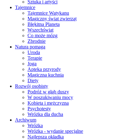
Sztuka i artyści
Tajemnice
Tajemnice Watykanu
Magiczny świat zwierząt
Błękitna Planeta
Wszechświat
Co może mózg
Zbrodnie
Natura pomaga
Uroda
Terapie
Joga
Apteka przyrody
Magiczna kuchnia
Diety
Rozwój osobisty
Podróż w głąb duszy
W poszukiwaniu mocy
Kobieta i mężczyzna
Psychotesty
Wróżka dla ducha
Archiwum
Wróżka
Wróżka - wydanie specjalne
Najlepsza okładka