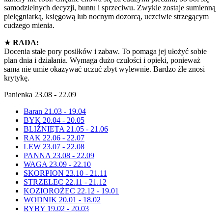
samodzielnych decyzji, buntu i sprzeciwu. Zwykle zostaje sumienną
pielęgniarką, księgową lub nocnym dozorcą, uczciwie strzegącym
cudzego mienia.
★
RADA:
Docenia stałe pory posiłków i zabaw. To pomaga jej ułożyć sobie
plan dnia i działania. Wymaga dużo czułości i opieki, ponieważ
sama nie umie okazywać uczuć zbyt wylewnie. Bardzo źle znosi
krytykę.
Panienka 23.08 - 22.09
Baran 21.03 - 19.04
BYK 20.04 - 20.05
BLIŹNIĘTA 21.05 - 21.06
RAK 22.06 - 22.07
LEW 23.07 - 22.08
PANNA 23.08 - 22.09
WAGA 23.09 - 22.10
SKORPION 23.10 - 21.11
STRZELEC 22.11 - 21.12
KOZIOROŻEC 22.12 - 19.01
WODNIK 20.01 - 18.02
RYBY 19.02 - 20.03