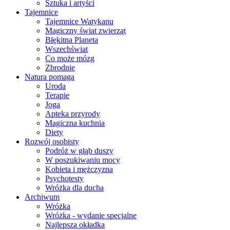
Sztuka i artyści
Tajemnice
Tajemnice Watykanu
Magiczny świat zwierząt
Błękitna Planeta
Wszechświat
Co może mózg
Zbrodnie
Natura pomaga
Uroda
Terapie
Joga
Apteka przyrody
Magiczna kuchnia
Diety
Rozwój osobisty
Podróż w głąb duszy
W poszukiwaniu mocy
Kobieta i mężczyzna
Psychotesty
Wróżka dla ducha
Archiwum
Wróżka
Wróżka - wydanie specjalne
Najlepsza okładka