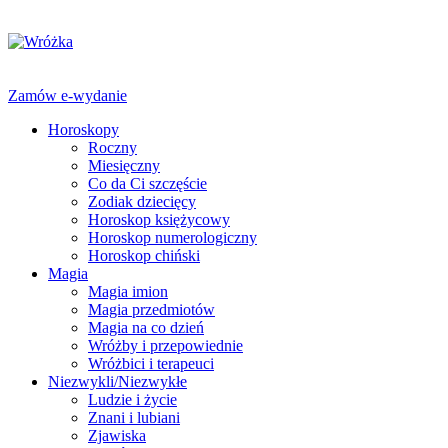
Zamów e-wydanie
Horoskopy
Roczny
Miesięczny
Co da Ci szczęście
Zodiak dziecięcy
Horoskop księżycowy
Horoskop numerologiczny
Horoskop chiński
Magia
Magia imion
Magia przedmiotów
Magia na co dzień
Wróżby i przepowiednie
Wróżbici i terapeuci
Niezwykli/Niezwykłe
Ludzie i życie
Znani i lubiani
Zjawiska