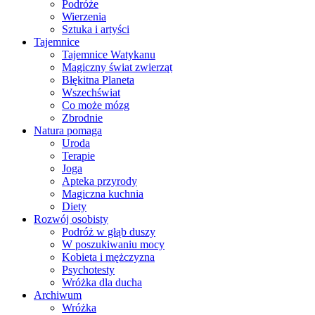
Podróże
Wierzenia
Sztuka i artyści
Tajemnice
Tajemnice Watykanu
Magiczny świat zwierząt
Błękitna Planeta
Wszechświat
Co może mózg
Zbrodnie
Natura pomaga
Uroda
Terapie
Joga
Apteka przyrody
Magiczna kuchnia
Diety
Rozwój osobisty
Podróż w głąb duszy
W poszukiwaniu mocy
Kobieta i mężczyzna
Psychotesty
Wróżka dla ducha
Archiwum
Wróżka