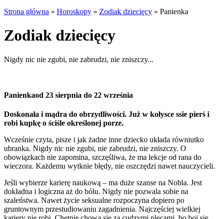
Strona główna
»
Horoskopy
»
Zodiak dziecięcy
»
Panienka
Zodiak dziecięcy
Nigdy nic nie zgubi, nie zabrudzi, nie zniszczy...
Panienka
od 23 sierpnia do 22 września
Doskonała i mądra do obrzydliwości. Już w kołysce ssie pierś i
robi kupkę o ściśle określonej porze.
Wcześnie czyta, pisze i jak żadne inne dziecko układa równiutko
ubranka. Nigdy nic nie zgubi, nie zabrudzi, nie zniszczy. O
obowiązkach nie zapomina, szczęśliwa, że ma lekcje od rana do
wieczora. Każdemu wytknie błędy, nie oszczędzi nawet nauczycieli.
Jeśli wybierze karierę naukową – ma duże szanse na Nobla. Jest
dokładna i logiczna aż do bólu. Nigdy nie pozwala sobie na
szaleństwa. Nawet życie seksualne rozpoczyna dopiero po
gruntownym przestudiowaniu zagadnienia. Najczęściej wielkiej
kariery nie robi. Chętnie chowa się za cudzymi plecami, bo boi się