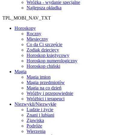
Wróżka - wydanie specjalne
Najlepsza okładka
TPL_MOBI_NAV_TXT
Horoskopy
Roczny
Miesięczny
Co da Ci szczęście
Zodiak dziecięcy
Horoskop księżycowy
Horoskop numerologiczny
Horoskop chiński
Magia
Magia imion
Magia przedmiotów
Magia na co dzień
Wróżby i przepowiednie
Wróżbici i terapeuci
Niezwykli/Niezwykłe
Ludzie i życie
Znani i lubiani
Zjawiska
Podróże
Wierzenia