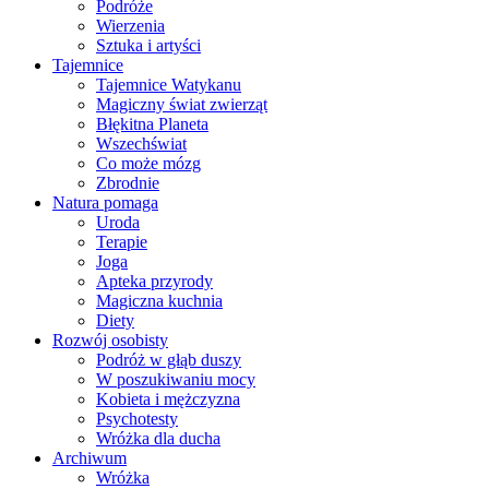
Podróże
Wierzenia
Sztuka i artyści
Tajemnice
Tajemnice Watykanu
Magiczny świat zwierząt
Błękitna Planeta
Wszechświat
Co może mózg
Zbrodnie
Natura pomaga
Uroda
Terapie
Joga
Apteka przyrody
Magiczna kuchnia
Diety
Rozwój osobisty
Podróż w głąb duszy
W poszukiwaniu mocy
Kobieta i mężczyzna
Psychotesty
Wróżka dla ducha
Archiwum
Wróżka