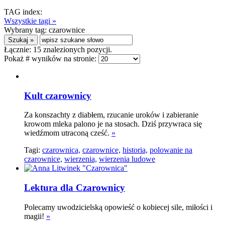
TAG index:
Wszystkie tagi »
Wybrany tag:
czarownice
Łącznie:
15
znalezionych pozycji.
Pokaż # wyników na stronie:
Kult czarownicy
Za konszachty z diabłem, rzucanie uroków i zabieranie
krowom mleka palono je na stosach. Dziś przywraca się
wiedźmom utraconą cześć.
»
Tagi:
czarownica,
czarownice,
historia,
polowanie na
czarownice,
wierzenia,
wierzenia ludowe
Lektura dla Czarownicy
Polecamy uwodzicielską opowieść o kobiecej sile, miłości i
magii!
»