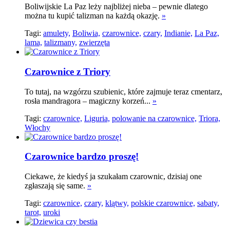
Boliwijskie La Paz leży najbliżej nieba – pewnie dlatego
można tu kupić talizman na każdą okazję.
»
Tagi:
amulety,
Boliwia,
czarownice,
czary,
Indianie,
La Paz,
lama,
talizmany,
zwierzęta
Czarownice z Triory
To tutaj, na wzgórzu szubienic, które zajmuje teraz cmentarz,
rosła mandragora – magiczny korzeń...
»
Tagi:
czarownice,
Liguria,
polowanie na czarownice,
Triora,
Włochy
Czarownice bardzo proszę!
Ciekawe, że kiedyś ja szukałam czarownic, dzisiaj one
zgłaszają się same.
»
Tagi:
czarownice,
czary,
klątwy,
polskie czarownice,
sabaty,
tarot,
uroki