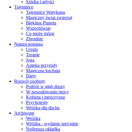
Sztuka i artyści
Tajemnice
Tajemnice Watykanu
Magiczny świat zwierząt
Błękitna Planeta
Wszechświat
Co może mózg
Zbrodnie
Natura pomaga
Uroda
Terapie
Joga
Apteka przyrody
Magiczna kuchnia
Diety
Rozwój osobisty
Podróż w głąb duszy
W poszukiwaniu mocy
Kobieta i mężczyzna
Psychotesty
Wróżka dla ducha
Archiwum
Wróżka
Wróżka - wydanie specjalne
Najlepsza okładka