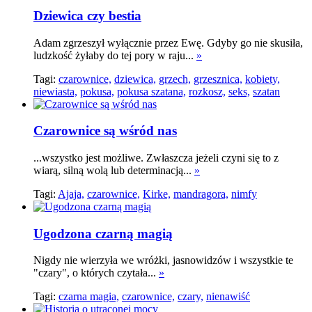
Dziewica czy bestia
Adam zgrzeszył wyłącznie przez Ewę. Gdyby go nie skusiła,
ludzkość żyłaby do tej pory w raju...
»
Tagi:
czarownice,
dziewica,
grzech,
grzesznica,
kobiety,
niewiasta,
pokusa,
pokusa szatana,
rozkosz,
seks,
szatan
Czarownice są wśród nas
...wszystko jest możliwe. Zwłaszcza jeżeli czyni się to z
wiarą, silną wolą lub determinacją...
»
Tagi:
Ajaja,
czarownice,
Kirke,
mandragora,
nimfy
Ugodzona czarną magią
Nigdy nie wierzyła we wróżki, jasnowidzów i wszystkie te
"czary", o których czytała...
»
Tagi:
czarna magia,
czarownice,
czary,
nienawiść