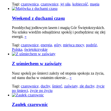
Tagi:
czarownica,
czarownice,
jej siła,
kobiecość,
magia
Weekend z duchami czasu
Pooddychaj jodłowym lasem i magią Gór Świętokrzyskich.
Na szlaku wiedźm odnajdziesz spokój i pozbędziesz się złej
energii.
»
Tagi:
czarownice,
energia,
góry,
miejsca mocy,
podróż,
Polska,
świętokrzyskie
Z uśmiechem w zaświaty
Nasz spokój po śmierci zależy od stopnia spokoju za życia,
od stanu ducha w ostatnim okresie...
»
Tagi:
czarownice,
duchy,
śmierć,
zaświaty,
złe duchy,
życie
po śmierci,
życie po życiu
Zaułek czarownic