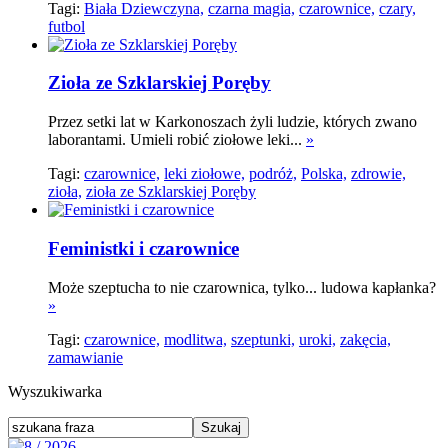
Tagi:
Biała Dziewczyna,
czarna magia,
czarownice,
czary,
futbol
Zioła ze Szklarskiej Poręby
Przez setki lat w Karkonoszach żyli ludzie, których zwano
laborantami. Umieli robić ziołowe leki...
»
Tagi:
czarownice,
leki ziołowe,
podróż,
Polska,
zdrowie,
zioła,
zioła ze Szklarskiej Poręby
Feministki i czarownice
Może szeptucha to nie czarownica, tylko... ludowa kapłanka?
»
Tagi:
czarownice,
modlitwa,
szeptunki,
uroki,
zakęcia,
zamawianie
Wyszukiwarka