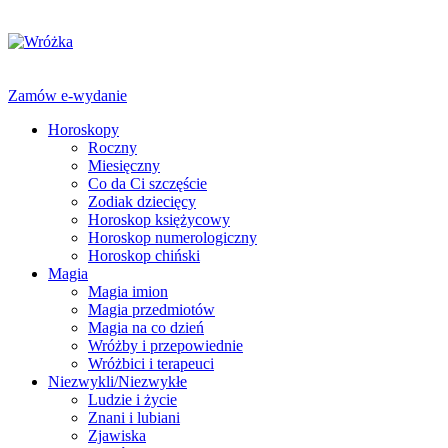
Zamów e-wydanie
Horoskopy
Roczny
Miesięczny
Co da Ci szczęście
Zodiak dziecięcy
Horoskop księżycowy
Horoskop numerologiczny
Horoskop chiński
Magia
Magia imion
Magia przedmiotów
Magia na co dzień
Wróżby i przepowiednie
Wróżbici i terapeuci
Niezwykli/Niezwykłe
Ludzie i życie
Znani i lubiani
Zjawiska