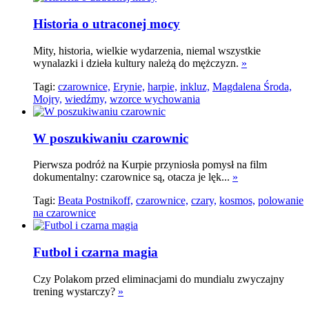
Historia o utraconej mocy
Mity, historia, wielkie wydarzenia, niemal wszystkie
wynalazki i dzieła kultury należą do mężczyzn.
»
Tagi:
czarownice,
Erynie,
harpie,
inkluz,
Magdalena Środa,
Mojry,
wiedźmy,
wzorce wychowania
W poszukiwaniu czarownic
Pierwsza podróż na Kurpie przyniosła pomysł na film
dokumentalny: czarownice są, otacza je lęk...
»
Tagi:
Beata Postnikoff,
czarownice,
czary,
kosmos,
polowanie
na czarownice
Futbol i czarna magia
Czy Polakom przed eliminacjami do mundialu zwyczajny
trening wystarczy?
»