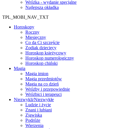
Wróżka - wydanie specjalne
Najlepsza okładka
TPL_MOBI_NAV_TXT
Horoskopy
Roczny
Miesięczny
Co da Ci szczęście
Zodiak dziecięcy
Horoskop księżycowy
Horoskop numerologiczny
Horoskop chiński
Magia
Magia imion
Magia przedmiotów
Magia na co dzień
Wróżby i przepowiednie
Wróżbici i terapeuci
Niezwykli/Niezwykłe
Ludzie i życie
Znani i lubiani
Zjawiska
Podróże
Wierzenia