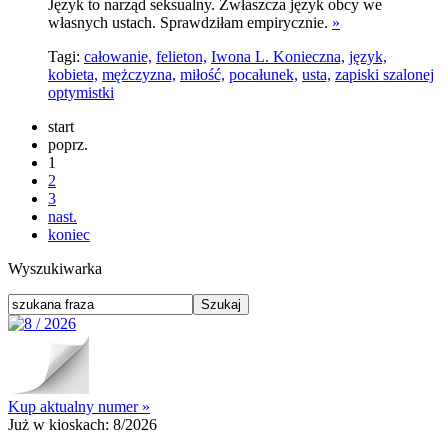
Język to narząd seksualny. Zwłaszcza język obcy we
własnych ustach. Sprawdziłam empirycznie.
»
Tagi:
całowanie,
felieton,
Iwona L. Konieczna,
język,
kobieta,
mężczyzna,
miłość,
pocałunek,
usta,
zapiski szalonej
optymistki
start
poprz.
1
2
3
nast.
koniec
Wyszukiwarka
Kup aktualny numer »
Już w kioskach:
8/2026