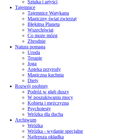
Sztuka i artyści
Tajemnice
Tajemnice Watykanu
Magiczny świat zwierząt
Błękitna Planeta
Wszechświat
Co może mózg
Zbrodnie
Natura pomaga
Uroda
Terapie
Joga
Apteka przyrody
Magiczna kuchnia
Diety
Rozwój osobisty
Podróż w głąb duszy
W poszukiwaniu mocy
Kobieta i mężczyzna
Psychotesty
Wróżka dla ducha
Archiwum
Wróżka
Wróżka - wydanie specjalne
Najlepsza okładka