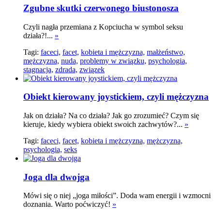
Zgubne skutki czerwonego biustonosza
Czyli nagła przemiana z Kopciucha w symbol seksu
działa?!...
»
Tagi:
faceci,
facet,
kobieta i mężczyzna,
małżeństwo,
mężczyzna,
nuda,
problemy w związku,
psychologia,
stagnacja,
zdrada,
związek
Obiekt kierowany joystickiem, czyli mężczyzna
Jak on działa? Na co działa? Jak go zrozumieć? Czym się
kieruje, kiedy wybiera obiekt swoich zachwytów?...
»
Tagi:
faceci,
facet,
kobieta i mężczyzna,
mężczyzna,
psychologia,
seks
Joga dla dwojga
Mówi się o niej „joga miłości”. Doda wam energii i wzmocni
doznania. Warto poćwiczyć!
»