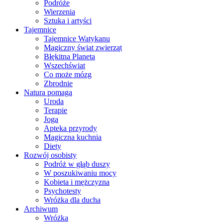
Podróże
Wierzenia
Sztuka i artyści
Tajemnice
Tajemnice Watykanu
Magiczny świat zwierząt
Błękitna Planeta
Wszechświat
Co może mózg
Zbrodnie
Natura pomaga
Uroda
Terapie
Joga
Apteka przyrody
Magiczna kuchnia
Diety
Rozwój osobisty
Podróż w głąb duszy
W poszukiwaniu mocy
Kobieta i mężczyzna
Psychotesty
Wróżka dla ducha
Archiwum
Wróżka