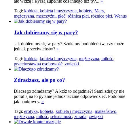
ale widzą i słyszą zupełnie coś innego niż ty?...
»
Tagi:
kobieta,
kobieta i mężczyzna,
kobiety,
Mars,
mężczyzna,
mężczyźni,
płeć,
różnica płci,
różnice płci,
Wenus
Jak dobieramy się w pary?
Jak dobieramy się w pary? Szukamy podobieństw, czy może
jednak przeciwieństw?
»
Tagi:
kobieta,
kobieta i mężczyzna,
mężczyzna,
miłość,
przeciwstawna osobowość,
związki
Zdradzasz, ale po co?
Dlaczego zdradzamy? A któż to odgadnie?! Sami zdrajcy nie
potrafią na to pytanie jednoznacznie odpowiedzieć. Podobnie
jak naukowcy.
»
Tagi:
erotyka,
kobieta,
kobieta i mężczyzna,
małżeństwo,
mężczyzna,
miłość,
seksualność,
zdrada,
związki