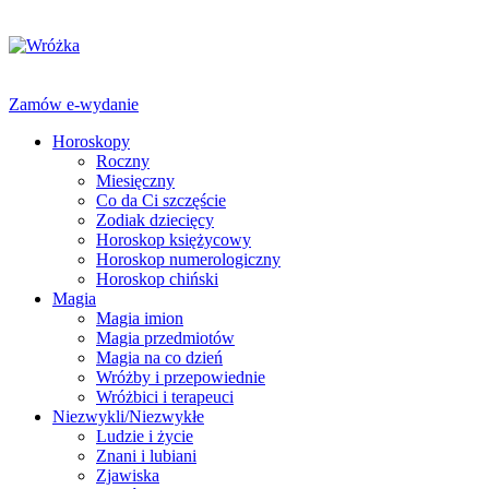
Zamów e-wydanie
Horoskopy
Roczny
Miesięczny
Co da Ci szczęście
Zodiak dziecięcy
Horoskop księżycowy
Horoskop numerologiczny
Horoskop chiński
Magia
Magia imion
Magia przedmiotów
Magia na co dzień
Wróżby i przepowiednie
Wróżbici i terapeuci
Niezwykli/Niezwykłe
Ludzie i życie
Znani i lubiani
Zjawiska