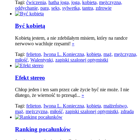
Tagi:
ćwiczenia,
hatha joga,
joga,
kobieta,
mężczyzna,
oddychanie,
para,
seks,
sylwetka,
tantra,
zdrowie
Być kobietą
Kobietą jestem, a nie zdebilałym misiem, który na randce
nerwowo wachluje rzęsami!
»
Tagi:
felieton,
Iwona L. Konieczna,
kobieta,
mąż,
mężczyzna,
miłość,
Walentynki,
zapiski szalonej optymistki
Efekt stereo
Chłop jeden i ten sam przez całe życie być nie może. I nie
dlatego, że wierność to przesąd...
»
Tagi:
felieton,
Iwona L. Konieczna,
kobieta,
małżeństwo,
mąż,
mężczyzna,
miłość,
zapiski szalonej optymistki,
zdrada
Ranking pocałunków