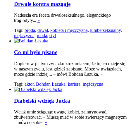
Drwale kontra mazgaje
Nadeszła era faceta drwaloseksulnego, eleganckiego
troglodyty...
»
Tagi:
broda,
drwal,
kobieta i mężczyzna,
lumberseksualny,
mężczyzna,
moda,
styl
Co mi było pisane
Dopiero w piątym związku zrozumiałem, że to, co dzieje się
w naszym życiu, jest gdzieś zapisane. Może w gwiazdach,
może gdzie indziej... – mówi Bohdan Łazuka.
»
Tagi:
aktor,
Bohdan Łazuka,
kariera,
mężczyzna
Diabelski wdzięk Jacka
Wciąż umie ściągnąć uwagę kobiet, zaintrygować,
zbulwersować. – Muszę mieć w sobie zwierzęcy magnetyzm
– mówi o sobie.
»