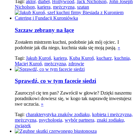
Tagi:
aktor,
diabeł,
Hollywood,
Jack Nicholson,
John Joseph
Nicholson,
kariera,
mężczyzna,
szatan
Szczaw zebrany na łące
Zostałem mistrzem kuchni, podobnie jak mój ojciec. I
podobnie jak dla niego, kuchnia stała się moją pasją.
»
Tagi:
Jakub Kuroń,
kariera,
Kuba Kuroń,
kucharz,
kuchnia,
Maciej Kuroń,
mężczyzna,
zdrowie
Sprawdź, co w tym facecie siedzi
Zauroczył cię ten pan? Zawrócił w głowie? Dzięki naszemu
poradnikowi dowiesz się, w kogo tak naprawdę inwestujesz
swe uczucia.
»
Tagi:
charakterystyka znaków zodiaku,
kobieta i mężczyzna,
mężczyzna,
psychologia,
wybór partnera,
znaki zodiaku,
związek