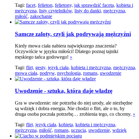
Tagi:
facet,
felieton,
felietony,
jak sprawdzić faceta,
kobieta i
mężczyzna,
listy czytelników,
listy do danki,
mężczyzna,
miłość,
zakochanie
Samcze zaloty, czyli jak podrywają mężczyźni
Kiedy mowa ciała nabiera największego znaczenia?
Oczywiście w języku miłości! Dlatego poznaj tajniki
męskiego tańca godowego!
»
Tagi:
flirt,
gesty,
język ciała,
kobieta i mężczyzna,
mężczyzna,
mowa ciała,
podryw,
psychologia,
romans,
uwodzenie
Uwodzenie - sztuka, która daje władzę
Gra w uwodzenie: nie potrzeba do niej urody, ale niezbędne
są wdzięk i dobra energia. Nie chodzi o flirt, ale o to, by
druga osoba poczuła potrzebę… zrobienia tego, co chcemy.
»
Tagi:
flirt,
język ciała,
kobieta,
kobieta i mężczyzna,
mężczyzna,
miłość,
romans,
uczucia,
uwodzenie,
wdzięk