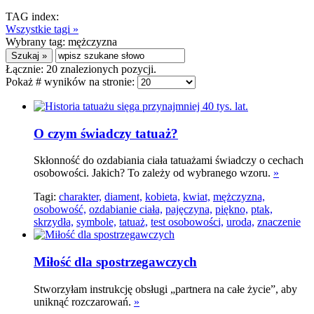
TAG index:
Wszystkie tagi »
Wybrany tag:
mężczyzna
Łącznie:
20
znalezionych pozycji.
Pokaż # wyników na stronie:
O czym świadczy tatuaż?
Skłonność do ozdabiania ciała tatuażami świadczy o cechach
osobowości. Jakich? To zależy od wybranego wzoru.
»
Tagi:
charakter,
diament,
kobieta,
kwiat,
mężczyzna,
osobowość,
ozdabianie ciała,
pajęczyna,
piękno,
ptak,
skrzydła,
symbole,
tatuaż,
test osobowości,
uroda,
znaczenie
Miłość dla spostrzegawczych
Stworzyłam instrukcję obsługi „partnera na całe życie”, aby
uniknąć rozczarowań.
»