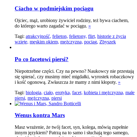
Ciacho w podmiejskim pociągu
Ojciec, mąż, urobiony żywiciel rodziny, też bywa ciachem,
do którego warto zagadać w pociągu.
»
Tagi:
atrakcyjność,
felieton,
felietony,
flirt,
historie z życia
wzięte,
męskim okiem,
mężczyzna,
pociąg,
Zbyszek
Po co facetowi piersi?
Niepotrzebne części. Czy na pewno? Naukowcy nie przestają
się spierać, czy musimy mieć migdałki, wyrostek robaczkowy
i kość ogonową. Zwłaszcza że mamy z nimi kłopoty.
»
Tagi:
biologia,
ciało,
erotyka,
facet,
kobieta i mężczyzna,
małe
piersi,
mężczyzna,
piersi
Wenus kontra Mars
Masz wrażenie, że twój facet, syn, kolega, mówią zupełnie
innym językiem? Patrzą na to samo i słuchają tego samego,