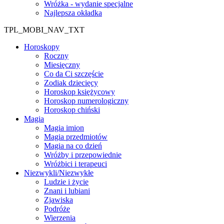
Wróżka - wydanie specjalne
Najlepsza okładka
TPL_MOBI_NAV_TXT
Horoskopy
Roczny
Miesięczny
Co da Ci szczęście
Zodiak dziecięcy
Horoskop księżycowy
Horoskop numerologiczny
Horoskop chiński
Magia
Magia imion
Magia przedmiotów
Magia na co dzień
Wróżby i przepowiednie
Wróżbici i terapeuci
Niezwykli/Niezwykłe
Ludzie i życie
Znani i lubiani
Zjawiska
Podróże
Wierzenia