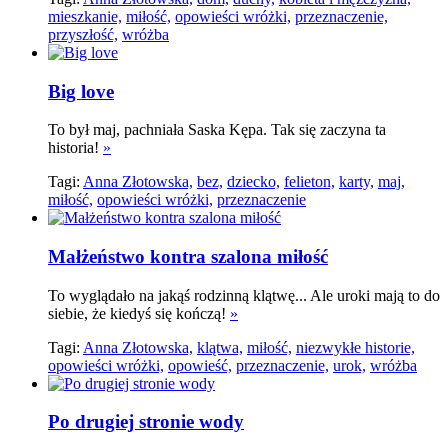
mieszkanie,
miłość,
opowieści wróżki,
przeznaczenie,
przyszłość,
wróżba
Big love
To był maj, pachniała Saska Kępa. Tak się zaczyna ta
historia!
»
Tagi:
Anna Złotowska,
bez,
dziecko,
felieton,
karty,
maj,
miłość,
opowieści wróżki,
przeznaczenie
Małżeństwo kontra szalona miłość
To wyglądało na jakąś rodzinną klątwę... Ale uroki mają to do
siebie, że kiedyś się kończą!
»
Tagi:
Anna Złotowska,
klątwa,
miłość,
niezwykłe historie,
opowieści wróżki,
opowieść,
przeznaczenie,
urok,
wróżba
Po drugiej stronie wody