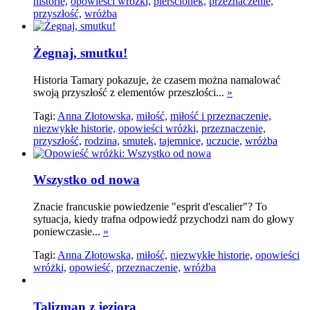
historie,
opowieści wróżki,
pierścionek,
przeznaczenie,
przyszłość,
wróżba
Żegnaj, smutku!
Historia Tamary pokazuje, że czasem można namalować
swoją przyszłość z elementów przeszłości...
»
Tagi:
Anna Złotowska,
miłość,
miłość i przeznaczenie,
niezwykłe historie,
opowieści wróżki,
przeznaczenie,
przyszłość,
rodzina,
smutek,
tajemnice,
uczucie,
wróżba
Wszystko od nowa
Znacie francuskie powiedzenie "esprit d'escalier"? To
sytuacja, kiedy trafna odpowiedź przychodzi nam do głowy
poniewczasie...
»
Tagi:
Anna Złotowska,
miłość,
niezwykłe historie,
opowieści
wróżki,
opowieść,
przeznaczenie,
wróżba
Talizman z jeziora