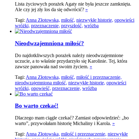
Lista życiowych porażek Agaty nie była jeszcze zamknięta.
Ale czy jej zły los da się odwrócić?
»
Tagi:
Anna Złotowska,
miłość,
niezwykłe historie,
opowieści
wróżki,
przeznaczenie,
przyszłość,
wróżba
Nieodwzajemniona miłość?
Do najdotkliwszych porażek należy nieodwzajemnione
uczucie, a to właśnie przydarzyło się Karolinie. Tej, która
zawsze panowała nad swoim życiem.
»
Tagi:
Anna Złotowska,
miłość,
miłość i przeznaczenie,
nieodwzajemniona miłość,
niezwykłe historie,
opowieści
wróżki,
opowieść,
przeznaczenie,
wróżba
Bo warto czekać!
Dlaczego mam ciągle czekać? Zamiast odpowiedzieć: „bo
warto”, przywołałam historię Michaliny i Karola.
»
Tagi:
Anna Złotowska,
miłość i przeznaczenie,
niezwykłe