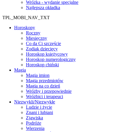
Wróżka - wydanie specjalne
Najlepsza okładka
TPL_MOBI_NAV_TXT
Horoskopy
Roczny
Miesięczny
Co da Ci szczęście
Zodiak dziecięcy
Horoskop księżycowy
Horoskop numerologiczny
Horoskop chiński
Magia
Magia imion
Magia przedmiotów
Magia na co dzień
Wróżby i przepowiednie
Wróżbici i terapeuci
Niezwykli/Niezwykłe
Ludzie i życie
Znani i lubiani
Zjawiska
Podróże
Wierzenia