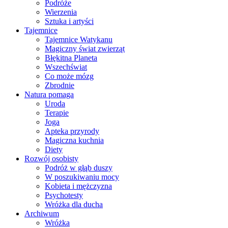
Podróże
Wierzenia
Sztuka i artyści
Tajemnice
Tajemnice Watykanu
Magiczny świat zwierząt
Błękitna Planeta
Wszechświat
Co może mózg
Zbrodnie
Natura pomaga
Uroda
Terapie
Joga
Apteka przyrody
Magiczna kuchnia
Diety
Rozwój osobisty
Podróż w głąb duszy
W poszukiwaniu mocy
Kobieta i mężczyzna
Psychotesty
Wróżka dla ducha
Archiwum
Wróżka