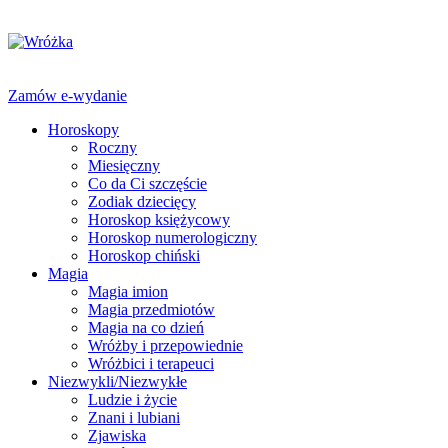
Zamów e-wydanie
Horoskopy
Roczny
Miesięczny
Co da Ci szczęście
Zodiak dziecięcy
Horoskop księżycowy
Horoskop numerologiczny
Horoskop chiński
Magia
Magia imion
Magia przedmiotów
Magia na co dzień
Wróżby i przepowiednie
Wróżbici i terapeuci
Niezwykli/Niezwykłe
Ludzie i życie
Znani i lubiani
Zjawiska