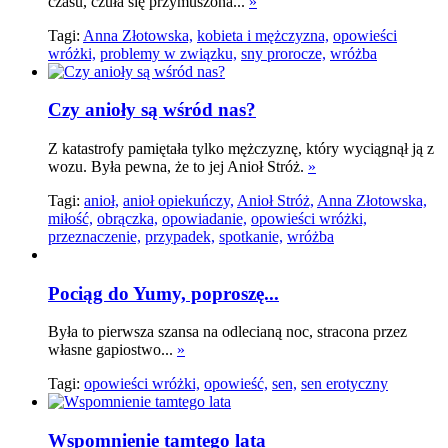
czasu, czuła się przymuszona...
»
Tagi:
Anna Złotowska,
kobieta i mężczyzna,
opowieści
wróżki,
problemy w związku,
sny prorocze,
wróżba
Czy anioły są wśród nas?
Z katastrofy pamiętała tylko mężczyznę, który wyciągnął ją z
wozu. Była pewna, że to jej Anioł Stróż.
»
Tagi:
anioł,
anioł opiekuńczy,
Anioł Stróż,
Anna Złotowska,
miłość,
obrączka,
opowiadanie,
opowieści wróżki,
przeznaczenie,
przypadek,
spotkanie,
wróżba
Pociąg do Yumy, poproszę...
Była to pierwsza szansa na odlecianą noc, stracona przez
własne gapiostwo...
»
Tagi:
opowieści wróżki,
opowieść,
sen,
sen erotyczny
Wspomnienie tamtego lata