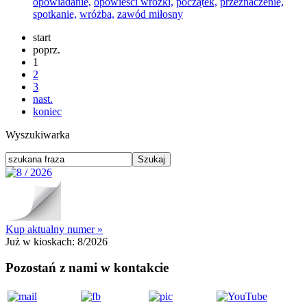
opowiadanie,
opowieści wróżki,
początek,
przeznaczenie,
spotkanie,
wróżba,
zawód miłosny
start
poprz.
1
2
3
nast.
koniec
Wyszukiwarka
Kup aktualny numer »
Już w kioskach:
8/2026
Pozostań z nami w kontakcie