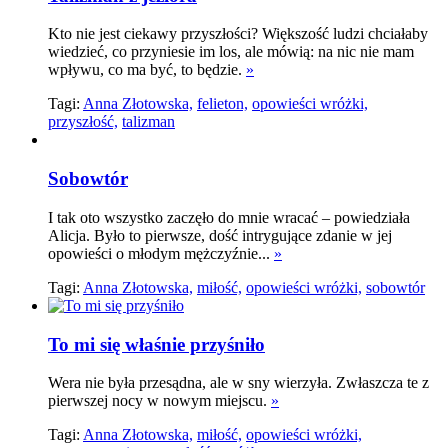
Kto nie jest ciekawy przyszłości? Większość ludzi chciałaby
wiedzieć, co przyniesie im los, ale mówią: na nic nie mam
wpływu, co ma być, to będzie.
»
Tagi:
Anna Złotowska,
felieton,
opowieści wróżki,
przyszłość,
talizman
Sobowtór
I tak oto wszystko zaczęło do mnie wracać – powiedziała
Alicja. Było to pierwsze, dość intrygujące zdanie w jej
opowieści o młodym mężczyźnie...
»
Tagi:
Anna Złotowska,
miłość,
opowieści wróżki,
sobowtór
To mi się właśnie przyśniło
Wera nie była przesądna, ale w sny wierzyła. Zwłaszcza te z
pierwszej nocy w nowym miejscu.
»
Tagi:
Anna Złotowska,
miłość,
opowieści wróżki,