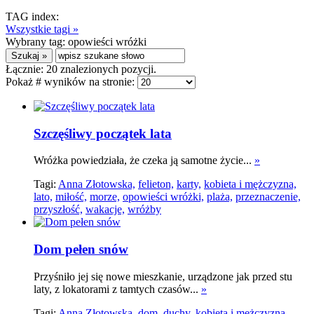
TAG index:
Wszystkie tagi »
Wybrany tag:
opowieści wróżki
Łącznie:
20
znalezionych pozycji.
Pokaż # wyników na stronie:
Szczęśliwy początek lata
Wróżka powiedziała, że czeka ją samotne życie...
»
Tagi:
Anna Złotowska,
felieton,
karty,
kobieta i mężczyzna,
lato,
miłość,
morze,
opowieści wróżki,
plaża,
przeznaczenie,
przyszłość,
wakacje,
wróżby
Dom pełen snów
Przyśniło jej się nowe mieszkanie, urządzone jak przed stu
laty, z lokatorami z tamtych czasów...
»
Tagi:
Anna Złotowska,
dom,
duchy,
kobieta i mężczyzna,