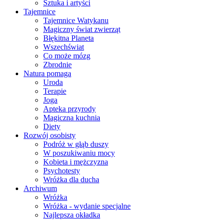
Sztuka i artyści
Tajemnice
Tajemnice Watykanu
Magiczny świat zwierząt
Błękitna Planeta
Wszechświat
Co może mózg
Zbrodnie
Natura pomaga
Uroda
Terapie
Joga
Apteka przyrody
Magiczna kuchnia
Diety
Rozwój osobisty
Podróż w głąb duszy
W poszukiwaniu mocy
Kobieta i mężczyzna
Psychotesty
Wróżka dla ducha
Archiwum
Wróżka
Wróżka - wydanie specjalne
Najlepsza okładka