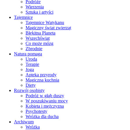
Podróże
Wierzenia
Sztuka i artyści
Tajemnice
Tajemnice Watykanu
Magiczny świat zwierząt
Błękitna Planeta
Wszechświat
Co może mózg
Zbrodnie
Natura pomaga
Uroda
Terapie
Joga
Apteka przyrody
Magiczna kuchnia
Diety
Rozwój osobisty
Podróż w głąb duszy
W poszukiwaniu mocy
Kobieta i mężczyzna
Psychotesty
Wróżka dla ducha
Archiwum
Wróżka