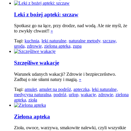
Leki z bożej apteki: szczaw
Spotkasz go na łące, przy drodze, nad wodą. Ale nie myśl, że
to zwykły chwast!!
»
Tagi:
kuchnia,
leki naturalne,
naturalne metody,
szczaw,
uroda,
zdrowie,
zielona apteka,
zupa
Szczęśliwe wakacje
Warunek udanych wakacji? Zdrowie i bezpieczeństwo.
Zadbaj o nie siłami natury i magią.
»
Tagi:
amulet,
amulet na podróż,
apteczka,
leki naturalne,
medycyna naturalna,
podróż,
urlop,
wakacje,
zdrowie,
zielona
apteka,
zioła
Zielona apteka
Zioła, owoce, warzywa, smakowite nalewki, czyli wszystkie