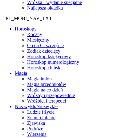
Wróżka - wydanie specjalne
Najlepsza okładka
TPL_MOBI_NAV_TXT
Horoskopy
Roczny
Miesięczny
Co da Ci szczęście
Zodiak dziecięcy
Horoskop księżycowy
Horoskop numerologiczny
Horoskop chiński
Magia
Magia imion
Magia przedmiotów
Magia na co dzień
Wróżby i przepowiednie
Wróżbici i terapeuci
Niezwykli/Niezwykłe
Ludzie i życie
Znani i lubiani
Zjawiska
Podróże
Wierzenia