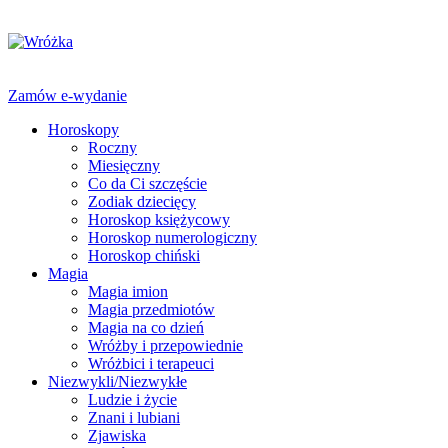
Zamów e-wydanie
Horoskopy
Roczny
Miesięczny
Co da Ci szczęście
Zodiak dziecięcy
Horoskop księżycowy
Horoskop numerologiczny
Horoskop chiński
Magia
Magia imion
Magia przedmiotów
Magia na co dzień
Wróżby i przepowiednie
Wróżbici i terapeuci
Niezwykli/Niezwykłe
Ludzie i życie
Znani i lubiani
Zjawiska