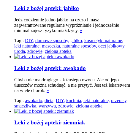
Leki z bożej apteki: jabłko
Jedz codziennie jedno jabłko na czczo i masz
zagwarantowane regularne wypróżnianie i jednocześnie
minimalizujesz ryzyko miażdżycy.
»
Tagi:
DIY,
domowe sposoby,
jabłko,
kosmetyki naturalne,
leki naturalne,
maseczka,
naturalne sposoby,
ocet jabłkowy,
uroda,
zdrowie,
zielona apteka
Leki z bożej apteki: awokado
Chyba nie ma drugiego tak tłustego owocu. Ale od jego
tłuszczów można schudnąć, a nie przytyć. Jest też lekarstwem
na wiele chorób.
»
Tagi:
awokado,
dieta,
DIY,
kuchnia,
leki naturalne,
przepisy,
smaczliwka,
warzywa,
zdrowie,
zielona apteka
Leki z bożej apteki: ziemniak