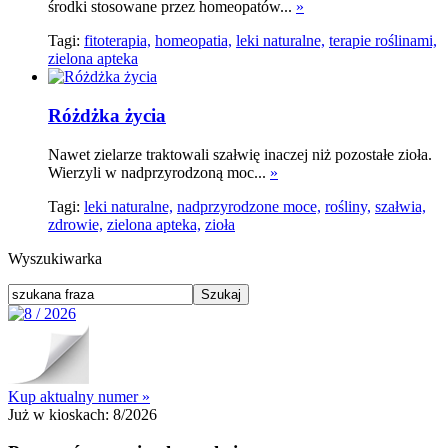
środki stosowane przez homeopatów...
»
Tagi:
fitoterapia,
homeopatia,
leki naturalne,
terapie roślinami,
zielona apteka
Różdżka życia
Nawet zielarze traktowali szałwię inaczej niż pozostałe zioła.
Wierzyli w nadprzyrodzoną moc...
»
Tagi:
leki naturalne,
nadprzyrodzone moce,
rośliny,
szałwia,
zdrowie,
zielona apteka,
zioła
Wyszukiwarka
Kup aktualny numer »
Już w kioskach:
8/2026