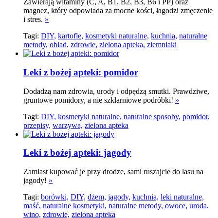
Zawierają witaminy (C, A, B1, B2, B3, B6 i PP) oraz
magnez, który odpowiada za mocne kości, łagodzi zmęczenie
i stres.
»
Tagi:
DIY,
kartofle,
kosmetyki naturalne,
kuchnia,
naturalne
metody,
obiad,
zdrowie,
zielona apteka,
ziemniaki
Leki z bożej apteki: pomidor
Dodadzą nam zdrowia, urody i odpędzą smutki. Prawdziwe,
gruntowe pomidory, a nie szklarniowe podróbki!
»
Tagi:
DIY,
kosmetyki naturalne,
naturalne sposoby,
pomidor,
przepisy,
warzywa,
zielona apteka
Leki z bożej apteki: jagody
Zamiast kupować je przy drodze, sami ruszajcie do lasu na
jagody!
»
Tagi:
borówki,
DIY,
dżem,
jagody,
kuchnia,
leki naturalne,
maść,
naturalne kosmetyki,
naturalne metody,
owoce,
uroda,
wino,
zdrowie,
zielona apteka