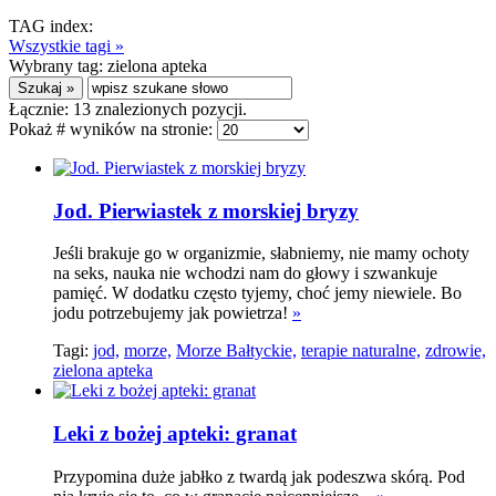
TAG index:
Wszystkie tagi »
Wybrany tag:
zielona apteka
Łącznie:
13
znalezionych pozycji.
Pokaż # wyników na stronie:
Jod. Pierwiastek z morskiej bryzy
Jeśli brakuje go w organizmie, słabniemy, nie mamy ochoty
na seks, nauka nie wchodzi nam do głowy i szwankuje
pamięć. W dodatku często tyjemy, choć jemy niewiele. Bo
jodu potrzebujemy jak powietrza!
»
Tagi:
jod,
morze,
Morze Bałtyckie,
terapie naturalne,
zdrowie,
zielona apteka
Leki z bożej apteki: granat
Przypomina duże jabłko z twardą jak podeszwa skórą. Pod