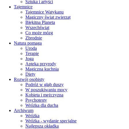
Sztuka i artyści
Tajemnice
Tajemnice Watykanu
Magiczny świat zwierząt
Błękitna Planeta
Wszechświat
Co może mózg
Zbrodnie
Natura pomaga
Uroda
Terapie
Joga
Apteka przyrody
Magiczna kuchnia
Diety
Rozwój osobisty
Podróż w głąb duszy
W poszukiwaniu mocy
Kobieta i mężczyzna
Psychotesty
Wróżka dla ducha
Archiwum
Wróżka
Wróżka - wydanie specjalne
Najlepsza okładka