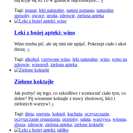
nią kryje się to, co w granacie najcenniejsze...
»
Tagi:
granat,
leki naturalne,
natura pomaga,
naturalne
sposoby,
owoce,
uroda,
zdrowie,
zielona apteka
Leki z bożej apteki: wino
Wino trzeba pić, ale się nim nie upijać. Pokrzepi ciało i ukoi
duszę.
»
Tagi:
alkohol,
czerwone wino,
leki naturalne,
wino,
wino na
zdrowie,
winorośl,
zielona apteka
Zielone koktajle
Jak pozbyć się tego, co szkodliwe i wzmocnić ciało tym, co
dobre? Pij wiosenne koktajle z trawy zbożowej, liści i
zielonych warzyw!
»
Tagi:
dieta,
energia,
koktajl,
kuchnia,
oczyszczanie,
oczyszczanie organizmu,
przepisy,
sałata,
warzywa,
wiosna,
zboża,
zdrowie,
zielona apteka,
zielone koktajle