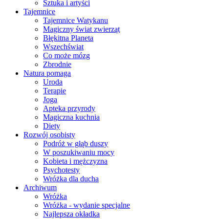
Sztuka i artyści
Tajemnice
Tajemnice Watykanu
Magiczny świat zwierząt
Błękitna Planeta
Wszechświat
Co może mózg
Zbrodnie
Natura pomaga
Uroda
Terapie
Joga
Apteka przyrody
Magiczna kuchnia
Diety
Rozwój osobisty
Podróż w głąb duszy
W poszukiwaniu mocy
Kobieta i mężczyzna
Psychotesty
Wróżka dla ducha
Archiwum
Wróżka
Wróżka - wydanie specjalne
Najlepsza okładka