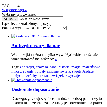
TAG index:
Wszystkie tagi »
Wybrany tag:
związek
Łącznie:
20
znalezionych pozycji.
Pokaż # wyników na stronie:
Andrzejki: czary dla par
W andrzejki można nie tylko wywróżyć sobie miłość, ale
także uratować małżeństwo!
»
Tagi:
andrzejki,
czary miłosne,
historia,
magia,
małżeństwo,
miłość,
rytuały,
rytuały miłosne,
święta,
święty Andrzej,
tradycje,
wróżby miłosne,
związek,
zwyczaje
Doskonałe dopasowanie
Dlaczego, gdy dojrzały facet ma dużo młodszą partnerkę, to
nikomu nie przeszkadza, ale kiedy jest odwrotnie – to prawie