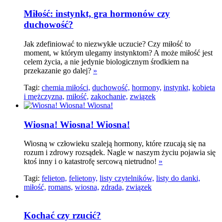
Miłość: instynkt, gra hormonów czy
duchowość?
Jak zdefiniować to niezwykłe uczucie? Czy miłość to
moment, w którym ulegamy instynktom? A może miłość jest
celem życia, a nie jedynie biologicznym środkiem na
przekazanie go dalej?
»
Tagi:
chemia miłości,
duchowość,
hormony,
instynkt,
kobieta
i mężczyzna,
miłość,
zakochanie,
związek
Wiosna! Wiosna! Wiosna!
Wiosną w człowieku szaleją hormony, które rzucają się na
rozum i zdrowy rozsądek. Nagle w naszym życiu pojawia się
ktoś inny i o katastrofę sercową nietrudno!
»
Tagi:
felieton,
felietony,
listy czytelników,
listy do danki,
miłość,
romans,
wiosna,
zdrada,
związek
Kochać czy rzucić?