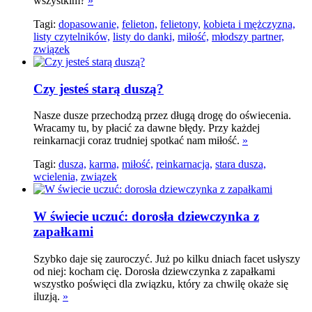
wszystkim?
»
Tagi:
dopasowanie,
felieton,
felietony,
kobieta i mężczyzna,
listy czytelników,
listy do danki,
miłość,
młodszy partner,
związek
Czy jesteś starą duszą?
Nasze dusze przechodzą przez długą drogę do oświecenia.
Wracamy tu, by płacić za dawne błędy. Przy każdej
reinkarnacji coraz trudniej spotkać nam miłość.
»
Tagi:
dusza,
karma,
miłość,
reinkarnacja,
stara dusza,
wcielenia,
związek
W świecie uczuć: dorosła dziewczynka z
zapałkami
Szybko daje się zauroczyć. Już po kilku dniach facet usłyszy
od niej: kocham cię. Dorosła dziewczynka z zapałkami
wszystko poświęci dla związku, który za chwilę okaże się
iluzją.
»