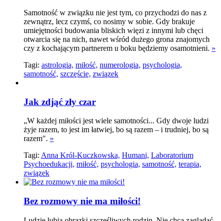
Samotność w związku nie jest tym, co przychodzi do nas z
zewnątrz, lecz czymś, co nosimy w sobie. Gdy brakuje
umiejętności budowania bliskich więzi z innymi lub chęci
otwarcia się na nich, nawet wśród dużego grona znajomych
czy z kochającym partnerem u boku będziemy osamotnieni.
»
Tagi:
astrologia,
miłość,
numerologia,
psychologia,
samotność,
szczęście,
związek
Jak zdjąć zły czar
„W każdej miłości jest wiele samotności... Gdy dwoje ludzi
żyje razem, to jest im łatwiej, bo są razem – i trudniej, bo są
razem".
»
Tagi:
Anna Król-Kuczkowska,
Humani,
Laboratorium
Psychoedukacji,
miłość,
psychologia,
samotność,
terapia,
związek
Bez rozmowy nie ma miłości!
Ludzie lubią obrazki szczęśliwych rodzin. Nie chcą zaglądać