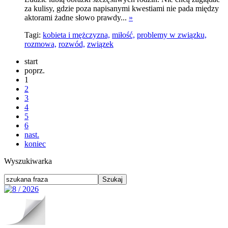
za kulisy, gdzie poza napisanymi kwestiami nie pada między
aktorami żadne słowo prawdy...
»
Tagi:
kobieta i mężczyzna,
miłość,
problemy w związku,
rozmowa,
rozwód,
związek
start
poprz.
1
2
3
4
5
6
nast.
koniec
Wyszukiwarka