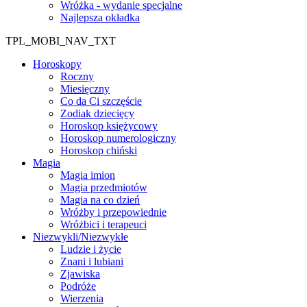
Wróżka - wydanie specjalne
Najlepsza okładka
TPL_MOBI_NAV_TXT
Horoskopy
Roczny
Miesięczny
Co da Ci szczęście
Zodiak dziecięcy
Horoskop księżycowy
Horoskop numerologiczny
Horoskop chiński
Magia
Magia imion
Magia przedmiotów
Magia na co dzień
Wróżby i przepowiednie
Wróżbici i terapeuci
Niezwykli/Niezwykłe
Ludzie i życie
Znani i lubiani
Zjawiska
Podróże
Wierzenia