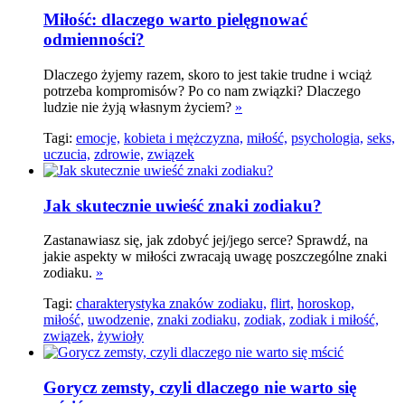
Miłość: dlaczego warto pielęgnować
odmienności?
Dlaczego żyjemy razem, skoro to jest takie trudne i wciąż
potrzeba kompromisów? Po co nam związki? Dlaczego
ludzie nie żyją własnym życiem?
»
Tagi:
emocje,
kobieta i mężczyzna,
miłość,
psychologia,
seks,
uczucia,
zdrowie,
związek
Jak skutecznie uwieść znaki zodiaku?
Zastanawiasz się, jak zdobyć jej/jego serce? Sprawdź, na
jakie aspekty w miłości zwracają uwagę poszczególne znaki
zodiaku.
»
Tagi:
charakterystyka znaków zodiaku,
flirt,
horoskop,
miłość,
uwodzenie,
znaki zodiaku,
zodiak,
zodiak i miłość,
związek,
żywioły
Gorycz zemsty, czyli dlaczego nie warto się