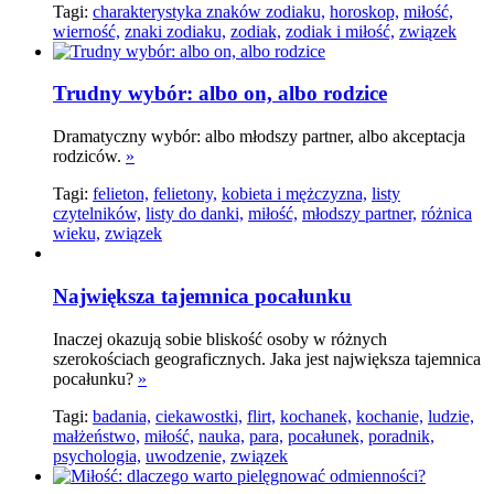
Tagi:
charakterystyka znaków zodiaku,
horoskop,
miłość,
wierność,
znaki zodiaku,
zodiak,
zodiak i miłość,
związek
Trudny wybór: albo on, albo rodzice
Dramatyczny wybór: albo młodszy partner, albo akceptacja
rodziców.
»
Tagi:
felieton,
felietony,
kobieta i mężczyzna,
listy
czytelników,
listy do danki,
miłość,
młodszy partner,
różnica
wieku,
związek
Największa tajemnica pocałunku
Inaczej okazują sobie bliskość osoby w różnych
szerokościach geograficznych. Jaka jest największa tajemnica
pocałunku?
»
Tagi:
badania,
ciekawostki,
flirt,
kochanek,
kochanie,
ludzie,
małżeństwo,
miłość,
nauka,
para,
pocałunek,
poradnik,
psychologia,
uwodzenie,
związek