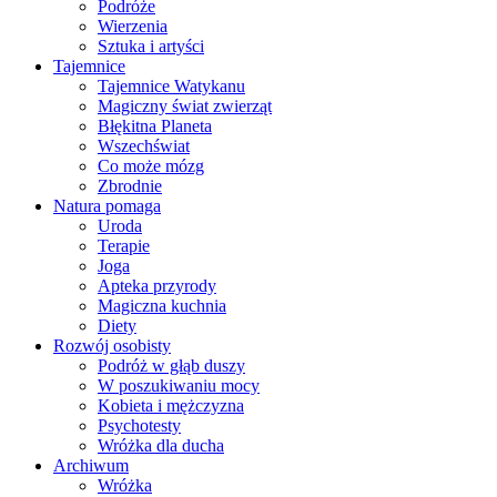
Podróże
Wierzenia
Sztuka i artyści
Tajemnice
Tajemnice Watykanu
Magiczny świat zwierząt
Błękitna Planeta
Wszechświat
Co może mózg
Zbrodnie
Natura pomaga
Uroda
Terapie
Joga
Apteka przyrody
Magiczna kuchnia
Diety
Rozwój osobisty
Podróż w głąb duszy
W poszukiwaniu mocy
Kobieta i mężczyzna
Psychotesty
Wróżka dla ducha
Archiwum
Wróżka