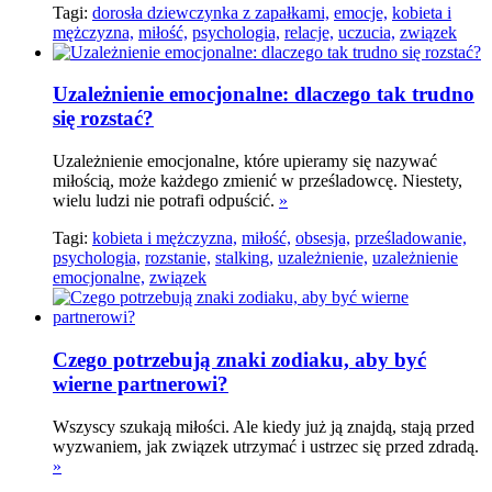
Tagi:
dorosła dziewczynka z zapałkami,
emocje,
kobieta i
mężczyzna,
miłość,
psychologia,
relacje,
uczucia,
związek
Uzależnienie emocjonalne: dlaczego tak trudno
się rozstać?
Uzależnienie emocjonalne, które upieramy się nazywać
miłością, może każdego zmienić w prześladowcę. Niestety,
wielu ludzi nie potrafi odpuścić.
»
Tagi:
kobieta i mężczyzna,
miłość,
obsesja,
prześladowanie,
psychologia,
rozstanie,
stalking,
uzależnienie,
uzależnienie
emocjonalne,
związek
Czego potrzebują znaki zodiaku, aby być
wierne partnerowi?
Wszyscy szukają miłości. Ale kiedy już ją znajdą, stają przed
wyzwaniem, jak związek utrzymać i ustrzec się przed zdradą.
»