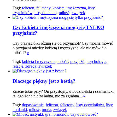
Tagi:
felieton,
felietony,
kobieta i mężczyzna,
listy
czytelników,
listy do danki,
miłość,
związek
Czy kobieta i mężczyzna mogą się TYLKO
przyjaźnić?
Czy przyjaciółki różnią się od przyjaciół? Czy można mówić
o przyjaźni między kobietą i mężczyzną, ale nie mówić o
miłości?
»
Tagi:
kobieta i mężczyzna,
miłość,
przyjaźń,
psychologia,
relacje,
zdrada,
związek
Dlaczego piękny jest z bestią?
Znacie takie pary? On przystojny, uwodzicielski i szarmancki.
A jego żona nie za ładna, nie za zgrabna...
»
Tagi:
dopasowanie,
felieton,
felietony,
listy czytelników,
listy
do danki,
miłość,
uroda,
związek