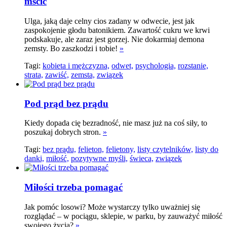
mścić
Ulga, jaką daje celny cios zadany w odwecie, jest jak
zaspokojenie głodu batonikiem. Zawartość cukru we krwi
podskakuje, ale zaraz jest gorzej. Nie dokarmiaj demona
zemsty. Bo zaszkodzi i tobie!
»
Tagi:
kobieta i mężczyzna,
odwet,
psychologia,
rozstanie,
strata,
zawiść,
zemsta,
związek
Pod prąd bez prądu
Kiedy dopada cię bezradność, nie masz już na coś siły, to
poszukaj dobrych stron.
»
Tagi:
bez prądu,
felieton,
felietony,
listy czytelników,
listy do
danki,
miłość,
pozytywne myśli,
świeca,
związek
Miłości trzeba pomagać
Jak pomóc losowi? Może wystarczy tylko uważniej się
rozglądać – w pociągu, sklepie, w parku, by zauważyć miłość
swojego życia?
»