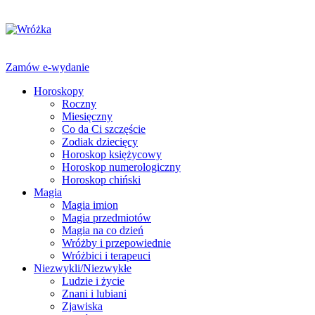
Zamów e-wydanie
Horoskopy
Roczny
Miesięczny
Co da Ci szczęście
Zodiak dziecięcy
Horoskop księżycowy
Horoskop numerologiczny
Horoskop chiński
Magia
Magia imion
Magia przedmiotów
Magia na co dzień
Wróżby i przepowiednie
Wróżbici i terapeuci
Niezwykli/Niezwykłe
Ludzie i życie
Znani i lubiani
Zjawiska