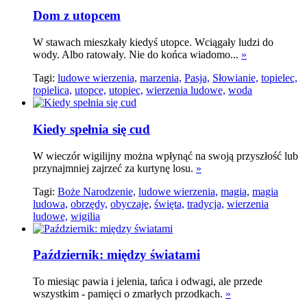
Dom z utopcem
W stawach mieszkały kiedyś utopce. Wciągały ludzi do
wody. Albo ratowały. Nie do końca wiadomo...
»
Tagi:
ludowe wierzenia,
marzenia,
Pasja,
Słowianie,
topielec,
topielica,
utopce,
utopiec,
wierzenia ludowe,
woda
Kiedy spełnia się cud
W wieczór wigilijny można wpłynąć na swoją przyszłość lub
przynajmniej zajrzeć za kurtynę losu.
»
Tagi:
Boże Narodzenie,
ludowe wierzenia,
magia,
magia
ludowa,
obrzędy,
obyczaje,
święta,
tradycja,
wierzenia
ludowe,
wigilia
Październik: między światami
To miesiąc pawia i jelenia, tańca i odwagi, ale przede
wszystkim - pamięci o zmarłych przodkach.
»