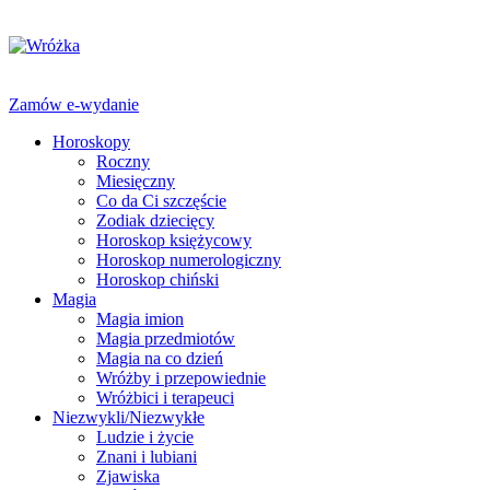
Zamów e-wydanie
Horoskopy
Roczny
Miesięczny
Co da Ci szczęście
Zodiak dziecięcy
Horoskop księżycowy
Horoskop numerologiczny
Horoskop chiński
Magia
Magia imion
Magia przedmiotów
Magia na co dzień
Wróżby i przepowiednie
Wróżbici i terapeuci
Niezwykli/Niezwykłe
Ludzie i życie
Znani i lubiani
Zjawiska