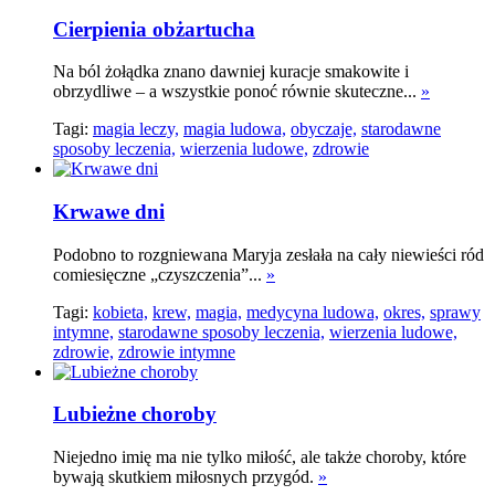
Cierpienia obżartucha
Na ból żołądka znano dawniej kuracje smakowite i
obrzydliwe – a wszystkie ponoć równie skuteczne...
»
Tagi:
magia leczy,
magia ludowa,
obyczaje,
starodawne
sposoby leczenia,
wierzenia ludowe,
zdrowie
Krwawe dni
Podobno to rozgniewana Maryja zesłała na cały niewieści ród
comiesięczne „czyszczenia”...
»
Tagi:
kobieta,
krew,
magia,
medycyna ludowa,
okres,
sprawy
intymne,
starodawne sposoby leczenia,
wierzenia ludowe,
zdrowie,
zdrowie intymne
Lubieżne choroby
Niejedno imię ma nie tylko miłość, ale także choroby, które
bywają skutkiem miłosnych przygód.
»