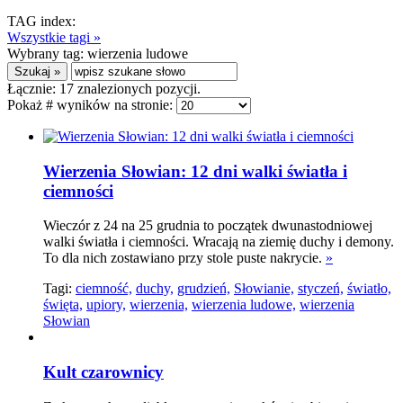
TAG index:
Wszystkie tagi »
Wybrany tag:
wierzenia ludowe
Łącznie:
17
znalezionych pozycji.
Pokaż # wyników na stronie:
Wierzenia Słowian: 12 dni walki światła i
ciemności
Wieczór z 24 na 25 grudnia to początek dwunastodniowej
walki światła i ciemności. Wracają na ziemię duchy i demony.
To dla nich zostawiano przy stole puste nakrycie.
»
Tagi:
ciemność,
duchy,
grudzień,
Słowianie,
styczeń,
światło,
święta,
upiory,
wierzenia,
wierzenia ludowe,
wierzenia
Słowian
Kult czarownicy