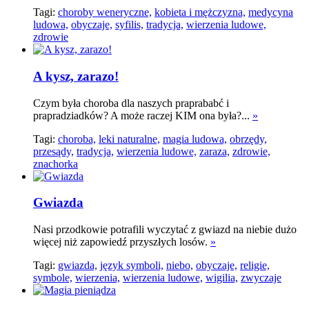
Tagi:
choroby weneryczne,
kobieta i mężczyzna,
medycyna
ludowa,
obyczaje,
syfilis,
tradycja,
wierzenia ludowe,
zdrowie
A kysz, zarazo!
Czym była choroba dla naszych praprababć i
prapradziadków? A może raczej KIM ona była?...
»
Tagi:
choroba,
leki naturalne,
magia ludowa,
obrzędy,
przesądy,
tradycja,
wierzenia ludowe,
zaraza,
zdrowie,
znachorka
Gwiazda
Nasi przodkowie potrafili wyczytać z gwiazd na niebie dużo
więcej niż zapowiedź przyszłych losów.
»
Tagi:
gwiazda,
język symboli,
niebo,
obyczaje,
religie,
symbole,
wierzenia,
wierzenia ludowe,
wigilia,
zwyczaje