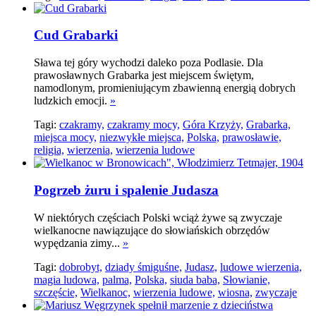
Cud Grabarki
Sława tej góry wychodzi daleko poza Podlasie. Dla
prawosławnych Grabarka jest miejscem świętym,
namodlonym, promieniującym zbawienną energią dobrych
ludzkich emocji.
»
Tagi:
czakramy,
czakramy mocy,
Góra Krzyży,
Grabarka,
miejsca mocy,
niezwykłe miejsca,
Polska,
prawosławie,
religia,
wierzenia,
wierzenia ludowe
Pogrzeb żuru i spalenie Judasza
W niektórych częściach Polski wciąż żywe są zwyczaje
wielkanocne nawiązujące do słowiańskich obrzędów
wypędzania zimy...
»
Tagi:
dobrobyt,
dziady śmiguśne,
Judasz,
ludowe wierzenia,
magia ludowa,
palma,
Polska,
siuda baba,
Słowianie,
szczęście,
Wielkanoc,
wierzenia ludowe,
wiosna,
zwyczaje