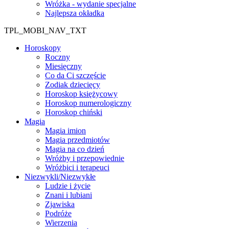
Wróżka - wydanie specjalne
Najlepsza okładka
TPL_MOBI_NAV_TXT
Horoskopy
Roczny
Miesięczny
Co da Ci szczęście
Zodiak dziecięcy
Horoskop księżycowy
Horoskop numerologiczny
Horoskop chiński
Magia
Magia imion
Magia przedmiotów
Magia na co dzień
Wróżby i przepowiednie
Wróżbici i terapeuci
Niezwykli/Niezwykłe
Ludzie i życie
Znani i lubiani
Zjawiska
Podróże
Wierzenia