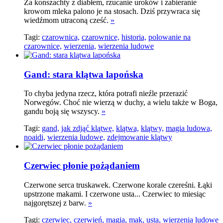
Za konszachty z diabłem, rzucanie uroków i zabieranie
krowom mleka palono je na stosach. Dziś przywraca się
wiedźmom utraconą cześć.
»
Tagi:
czarownica,
czarownice,
historia,
polowanie na
czarownice,
wierzenia,
wierzenia ludowe
Gand: stara klątwa lapońska
To chyba jedyna rzecz, która potrafi nieźle przerazić
Norwegów. Choć nie wierzą w duchy, a wielu także w Boga,
gandu boją się wszyscy.
»
Tagi:
gand,
jak zdjąć klątwę,
klątwa,
klątwy,
magia ludowa,
noaidi,
wierzenia ludowe,
zdejmowanie klątwy
Czerwiec płonie pożądaniem
Czerwone serca truskawek. Czerwone korale czereśni. Łąki
upstrzone makami. I czerwone usta... Czerwiec to miesiąc
najgorętszej z barw.
»
Tagi:
czerwiec,
czerwień,
magia,
mak,
usta,
wierzenia ludowe