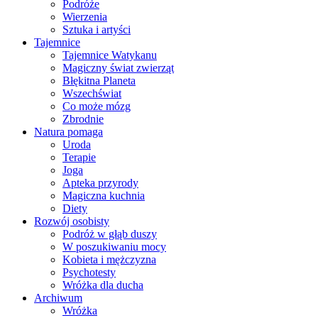
Podróże
Wierzenia
Sztuka i artyści
Tajemnice
Tajemnice Watykanu
Magiczny świat zwierząt
Błękitna Planeta
Wszechświat
Co może mózg
Zbrodnie
Natura pomaga
Uroda
Terapie
Joga
Apteka przyrody
Magiczna kuchnia
Diety
Rozwój osobisty
Podróż w głąb duszy
W poszukiwaniu mocy
Kobieta i mężczyzna
Psychotesty
Wróżka dla ducha
Archiwum
Wróżka