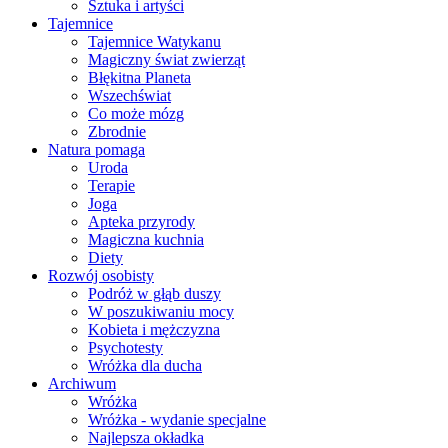
Sztuka i artyści
Tajemnice
Tajemnice Watykanu
Magiczny świat zwierząt
Błękitna Planeta
Wszechświat
Co może mózg
Zbrodnie
Natura pomaga
Uroda
Terapie
Joga
Apteka przyrody
Magiczna kuchnia
Diety
Rozwój osobisty
Podróż w głąb duszy
W poszukiwaniu mocy
Kobieta i mężczyzna
Psychotesty
Wróżka dla ducha
Archiwum
Wróżka
Wróżka - wydanie specjalne
Najlepsza okładka