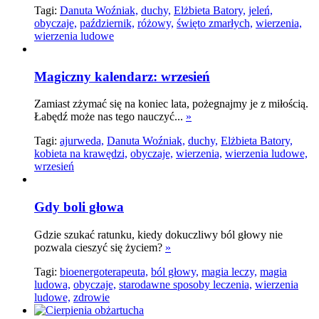
Tagi:
Danuta Woźniak,
duchy,
Elżbieta Batory,
jeleń,
obyczaje,
październik,
różowy,
święto zmarłych,
wierzenia,
wierzenia ludowe
Magiczny kalendarz: wrzesień
Zamiast zżymać się na koniec lata, pożegnajmy je z miłością.
Łabędź może nas tego nauczyć...
»
Tagi:
ajurweda,
Danuta Woźniak,
duchy,
Elżbieta Batory,
kobieta na krawędzi,
obyczaje,
wierzenia,
wierzenia ludowe,
wrzesień
Gdy boli głowa
Gdzie szukać ratunku, kiedy dokuczliwy ból głowy nie
pozwala cieszyć się życiem?
»
Tagi:
bioenergoterapeuta,
ból głowy,
magia leczy,
magia
ludowa,
obyczaje,
starodawne sposoby leczenia,
wierzenia
ludowe,
zdrowie