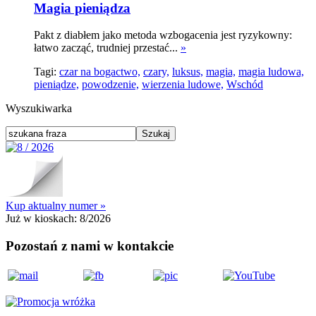
Magia pieniądza
Pakt z diabłem jako metoda wzbogacenia jest ryzykowny:
łatwo zacząć, trudniej przestać...
»
Tagi:
czar na bogactwo,
czary,
luksus,
magia,
magia ludowa,
pieniądze,
powodzenie,
wierzenia ludowe,
Wschód
Wyszukiwarka
Kup aktualny numer »
Już w kioskach:
8/2026
Pozostań z nami w kontakcie