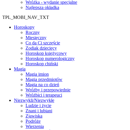
Wróżka - wydanie specjalne
Najlepsza okładka
TPL_MOBI_NAV_TXT
Horoskopy
Roczny
Miesięczny
Co da Ci szczęście
Zodiak dziecięcy
Horoskop księżycowy
Horoskop numerologiczny
Horoskop chiński
Magia
Magia imion
Magia przedmiotów
Magia na co dzień
Wróżby i przepowiednie
Wróżbici i terapeuci
Niezwykli/Niezwykłe
Ludzie i życie
Znani i lubiani
Zjawiska
Podróże
Wierzenia