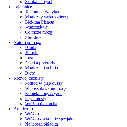
Sztuka i artyści
Tajemnice
Tajemnice Watykanu
Magiczny świat zwierząt
Błękitna Planeta
Wszechświat
Co może mózg
Zbrodnie
Natura pomaga
Uroda
Terapie
Joga
Apteka przyrody
Magiczna kuchnia
Diety
Rozwój osobisty
Podróż w głąb duszy
W poszukiwaniu mocy
Kobieta i mężczyzna
Psychotesty
Wróżka dla ducha
Archiwum
Wróżka
Wróżka - wydanie specjalne
Najlepsza okładka