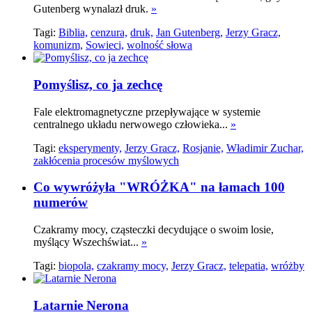
Gutenberg wynalazł druk.
»
Tagi:
Biblia,
cenzura,
druk,
Jan Gutenberg,
Jerzy Gracz,
komunizm,
Sowieci,
wolność słowa
Pomyślisz, co ja zechcę
Fale elektromagnetyczne przepływające w systemie
centralnego układu nerwowego człowieka...
»
Tagi:
eksperymenty,
Jerzy Gracz,
Rosjanie,
Władimir Zuchar,
zakłócenia procesów myślowych
Co wywróżyła "WRÓŻKA" na łamach 100
numerów
Czakramy mocy, cząsteczki decydujące o swoim losie,
myślący Wszechświat...
»
Tagi:
biopola,
czakramy mocy,
Jerzy Gracz,
telepatia,
wróżby
Latarnie Nerona