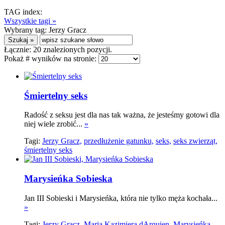
TAG index:
Wszystkie tagi »
Wybrany tag:
Jerzy Gracz
Łącznie:
20
znalezionych pozycji.
Pokaż # wyników na stronie:
Śmiertelny seks
Radość z seksu jest dla nas tak ważna, że jesteśmy gotowi dla
niej wiele zrobić...
»
Tagi:
Jerzy Gracz,
przedłużenie gatunku,
seks,
seks zwierząt,
śmiertelny seks
Marysieńka Sobieska
Jan III Sobieski i Marysieńka, która nie tylko męża kochała...
»
Tagi:
Jerzy Gracz,
Maria Kazimiera dArquien,
Marysieńka