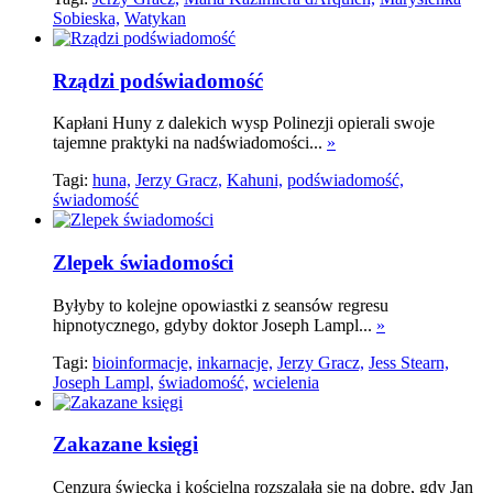
Sobieska,
Watykan
Rządzi podświadomość
Kapłani Huny z dalekich wysp Polinezji opierali swoje
tajemne praktyki na nadświadomości...
»
Tagi:
huna,
Jerzy Gracz,
Kahuni,
podświadomość,
świadomość
Zlepek świadomości
Byłyby to kolejne opowiastki z seansów regresu
hipnotycznego, gdyby doktor Joseph Lampl...
»
Tagi:
bioinformacje,
inkarnacje,
Jerzy Gracz,
Jess Stearn,
Joseph Lampl,
świadomość,
wcielenia
Zakazane księgi
Cenzura świecka i kościelna rozszalała się na dobre, gdy Jan