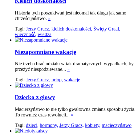
Kielich doskonałości
Historia tych poszukiwań jest nieomal tak długa jak samo
chrześcijaństwo.
»
Tagi:
Jerzy Gracz,
kielich doskonałości,
Święty Graal,
wieczność,
władza
Niezapomniane wakacje
Nie trzeba brać udziału w tak dramatycznych wypadkach, by
przeżyć niespodziewane...
»
Tagi:
Jerzy Gracz,
urlop,
wakacje
Dziecko z głowy
Macierzyństwo to nie tylko gwałtowna zmiana sposobu życia.
To również czas rewolucji...
»
Tagi:
dzieci,
hormony,
Jerzy Gracz,
kobiety,
macieczyństwo