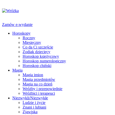
Zamów e-wydanie
Horoskopy
Roczny
Miesięczny
Co da Ci szczęście
Zodiak dziecięcy
Horoskop księżycowy
Horoskop numerologiczny
Horoskop chiński
Magia
Magia imion
Magia przedmiotów
Magia na co dzień
Wróżby i przepowiednie
Wróżbici i terapeuci
Niezwykli/Niezwykłe
Ludzie i życie
Znani i lubiani
Zjawiska