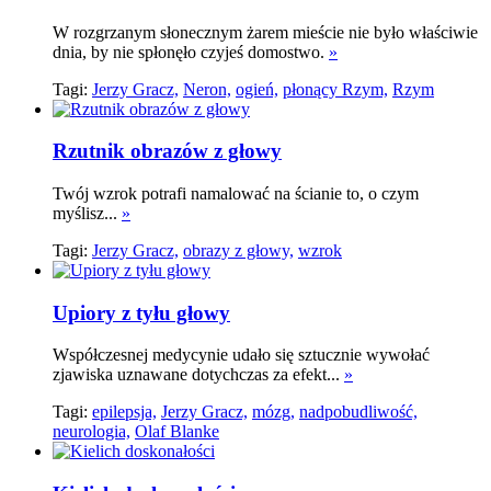
W rozgrzanym słonecznym żarem mieście nie było właściwie
dnia, by nie spłonęło czyjeś domostwo.
»
Tagi:
Jerzy Gracz,
Neron,
ogień,
płonący Rzym,
Rzym
Rzutnik obrazów z głowy
Twój wzrok potrafi namalować na ścianie to, o czym
myślisz...
»
Tagi:
Jerzy Gracz,
obrazy z głowy,
wzrok
Upiory z tyłu głowy
Współczesnej medycynie udało się sztucznie wywołać
zjawiska uznawane dotychczas za efekt...
»
Tagi:
epilepsja,
Jerzy Gracz,
mózg,
nadpobudliwość,
neurologia,
Olaf Blanke