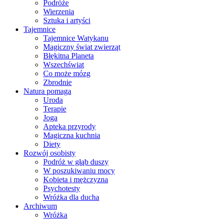
Podróże
Wierzenia
Sztuka i artyści
Tajemnice
Tajemnice Watykanu
Magiczny świat zwierząt
Błękitna Planeta
Wszechświat
Co może mózg
Zbrodnie
Natura pomaga
Uroda
Terapie
Joga
Apteka przyrody
Magiczna kuchnia
Diety
Rozwój osobisty
Podróż w głąb duszy
W poszukiwaniu mocy
Kobieta i mężczyzna
Psychotesty
Wróżka dla ducha
Archiwum
Wróżka