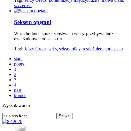
Tagi:
Jerzy Gracz,
komunikacja międzyludzka,
mowa ciała,
szczerość
Seksem opętani
W zachodnich społeczeństwach wciąż przybywa ludzi
uzależnionych od seksu.
»
Tagi:
Jerzy Gracz,
seks,
seksoholicy,
uzależnienie od seksu
start
poprz.
1
2
3
4
nast.
koniec
Wyszukiwarka