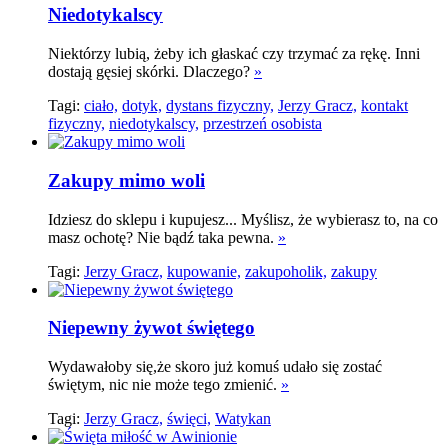
Niedotykalscy
Niektórzy lubią, żeby ich głaskać czy trzymać za rękę. Inni
dostają gęsiej skórki. Dlaczego?
»
Tagi:
ciało,
dotyk,
dystans fizyczny,
Jerzy Gracz,
kontakt
fizyczny,
niedotykalscy,
przestrzeń osobista
Zakupy mimo woli
Idziesz do sklepu i kupujesz... Myślisz, że wybierasz to, na co
masz ochotę? Nie bądź taka pewna.
»
Tagi:
Jerzy Gracz,
kupowanie,
zakupoholik,
zakupy
Niepewny żywot świętego
Wydawałoby się,że skoro już komuś udało się zostać
świętym, nic nie może tego zmienić.
»
Tagi:
Jerzy Gracz,
święci,
Watykan