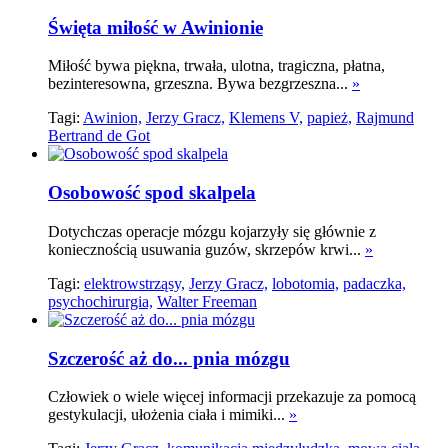
Święta miłość w Awinionie
Miłość bywa piękna, trwała, ulotna, tragiczna, płatna,
bezinteresowna, grzeszna. Bywa bezgrzeszna...
»
Tagi:
Awinion,
Jerzy Gracz,
Klemens V,
papież,
Rajmund
Bertrand de Got
Osobowość spod skalpela
Dotychczas operacje mózgu kojarzyły się głównie z
koniecznością usuwania guzów, skrzepów krwi...
»
Tagi:
elektrowstrząsy,
Jerzy Gracz,
lobotomia,
padaczka,
psychochirurgia,
Walter Freeman
Szczerość aż do... pnia mózgu
Człowiek o wiele więcej informacji przekazuje za pomocą
gestykulacji, ułożenia ciała i mimiki...
»