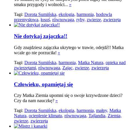
smaku przygody i wolności...
»
Tagi:
Dorota Sumińska,
ekologia,
harmonia,
hodowla
przemysłowa,
łosoś,
równowaga,
ryby,
zwierzę,
zwierzęta
Nie dotykaj zajączka!!
Gdy znajdziesz zajączka ukrytego w trawie, odejdź!! Matka
wcale go nie porzuciła!
»
Tagi:
Dorota Sumińska,
harmonia,
Matka Natura,
opieka nad
zwierzętami,
równowaga,
Zając,
zwierzę,
zwierzęta
Człowieku, opamiętaj się
Czy Matka Ziemia upomni się o swoje krzywdzone dzieci?
Czy da nam nauczkę?
»
Tagi:
Dorota Sumińska,
ekologia,
harmonia,
małpy,
Matka
Natura,
ocieplenie klimatu,
równowaga,
Tajlandia,
Ziemia,
zwierzę,
zwierzęta