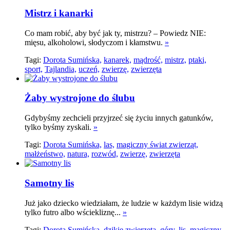
Mistrz i kanarki
Co mam robić, aby być jak ty, mistrzu? – Powiedz NIE:
mięsu, alkoholowi, słodyczom i kłamstwu.
»
Tagi:
Dorota Sumińska,
kanarek,
mądrość,
mistrz,
ptaki,
sport,
Tajlandia,
uczeń,
zwierzę,
zwierzęta
Żaby wystrojone do ślubu
Gdybyśmy zechcieli przyjrzeć się życiu innych gatunków,
tylko byśmy zyskali.
»
Tagi:
Dorota Sumińska,
las,
magiczny świat zwierząt,
małżeństwo,
natura,
rozwód,
zwierzę,
zwierzęta
Samotny lis
Już jako dziecko wiedziałam, że ludzie w każdym lisie widzą
tylko futro albo wściekliznę...
»
Tagi:
Dorota Sumińska,
dzikie zwierzęta,
góry,
lis,
magiczny