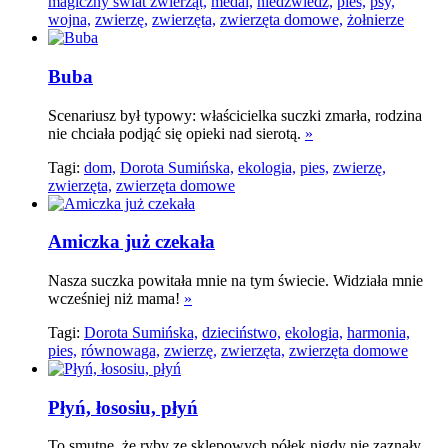
magiczny świat zwierząt,
medal,
niedźwiedź,
pies,
psy,
wojna,
zwierzę,
zwierzęta,
zwierzęta domowe,
żołnierze
Buba
Scenariusz był typowy: właścicielka suczki zmarła, rodzina
nie chciała podjąć się opieki nad sierotą.
»
Tagi:
dom,
Dorota Sumińska,
ekologia,
pies,
zwierzę,
zwierzęta,
zwierzęta domowe
Amiczka już czekała
Nasza suczka powitała mnie na tym świecie. Widziała mnie
wcześniej niż mama!
»
Tagi:
Dorota Sumińska,
dzieciństwo,
ekologia,
harmonia,
pies,
równowaga,
zwierzę,
zwierzęta,
zwierzęta domowe
Płyń, łososiu, płyń
To smutne, że ryby ze sklepowych półek nigdy nie zaznały