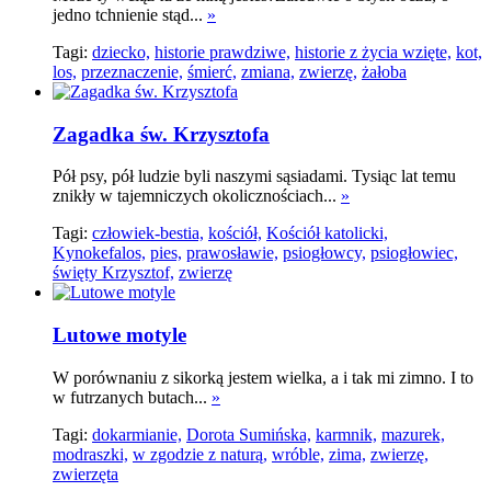
jedno tchnienie stąd...
»
Tagi:
dziecko,
historie prawdziwe,
historie z życia wzięte,
kot,
los,
przeznaczenie,
śmierć,
zmiana,
zwierzę,
żałoba
Zagadka św. Krzysztofa
Pół psy, pół ludzie byli naszymi sąsiadami. Tysiąc lat temu
znikły w tajemniczych okolicznościach...
»
Tagi:
człowiek-bestia,
kościół,
Kościół katolicki,
Kynokefalos,
pies,
prawosławie,
psiogłowcy,
psiogłowiec,
święty Krzysztof,
zwierzę
Lutowe motyle
W porównaniu z sikorką jestem wielka, a i tak mi zimno. I to
w futrzanych butach...
»
Tagi:
dokarmianie,
Dorota Sumińska,
karmnik,
mazurek,
modraszki,
w zgodzie z naturą,
wróble,
zima,
zwierzę,
zwierzęta