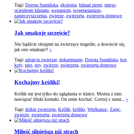
Tagi:
Dorota Sumińska,
ekologia,
klimat ziemi,
mięso,
ocieplenie klimatu,
weganizm,
wegetarianizm,
zanieczyszczenia,
zwierzę,
zwierzęta,
zwierzęta domowe
Jak smakuje szczęście?
Nie bądźcie obojętni na zwierzęce tragedie, a dowiecie się,
jak ono smakuje!!
»
Tagi:
adopcja zwierząt,
dokarmianie,
Dorota Sumińska,
kot,
koty,
pies,
psy,
zwierzę,
zwierzęta,
zwierzęta domowe
Kochajmy króliki!
Królik nie jest tylko do oglądania w klatce. Można z nim
nawiązać bliski kontakt. On umie kochać. Gorzej z nami...
»
Tagi:
dzikie zwierzęta,
Królik,
króliki,
Wielkanoc,
Zając,
zwierzę,
zwierzęta,
zwierzęta domowe
Miłość silniejsza niż strach