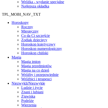
Wróżka - wydanie specjalne
Najlepsza okładka
TPL_MOBI_NAV_TXT
Horoskopy
Roczny
Miesięczny
Co da Ci szczęście
Zodiak dziecięcy
Horoskop księżycowy
Horoskop numerologiczny
Horoskop chiński
Magia
Magia imion
Magia przedmiotów
Magia na co dzień
Wróżby i przepowiednie
Wróżbici i terapeuci
Niezwykli/Niezwykłe
Ludzie i życie
Znani i lubiani
Zjawiska
Podróże
Wierzenia