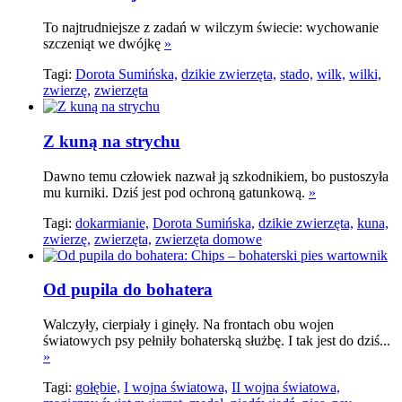
To najtrudniejsze z zadań w wilczym świecie: wychowanie
szczeniąt we dwójkę
»
Tagi:
Dorota Sumińska,
dzikie zwierzęta,
stado,
wilk,
wilki,
zwierzę,
zwierzęta
Z kuną na strychu
Dawno temu człowiek nazwał ją szkodnikiem, bo pustoszyła
mu kurniki. Dziś jest pod ochroną gatunkową.
»
Tagi:
dokarmianie,
Dorota Sumińska,
dzikie zwierzęta,
kuna,
zwierzę,
zwierzęta,
zwierzęta domowe
Od pupila do bohatera
Walczyły, cierpiały i ginęły. Na frontach obu wojen
światowych psy pełniły bohaterską służbę. I tak jest do dziś...
»
Tagi:
gołębie,
I wojna światowa,
II wojna światowa,