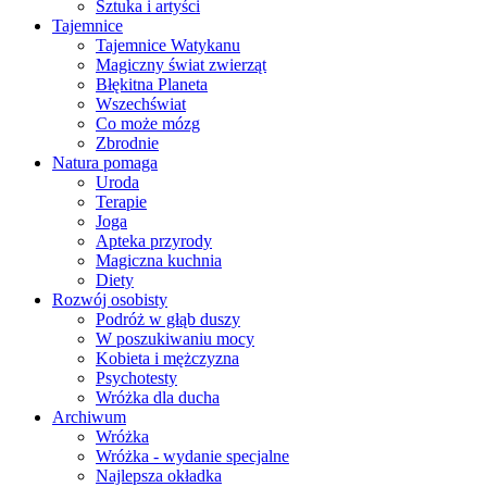
Sztuka i artyści
Tajemnice
Tajemnice Watykanu
Magiczny świat zwierząt
Błękitna Planeta
Wszechświat
Co może mózg
Zbrodnie
Natura pomaga
Uroda
Terapie
Joga
Apteka przyrody
Magiczna kuchnia
Diety
Rozwój osobisty
Podróż w głąb duszy
W poszukiwaniu mocy
Kobieta i mężczyzna
Psychotesty
Wróżka dla ducha
Archiwum
Wróżka
Wróżka - wydanie specjalne
Najlepsza okładka