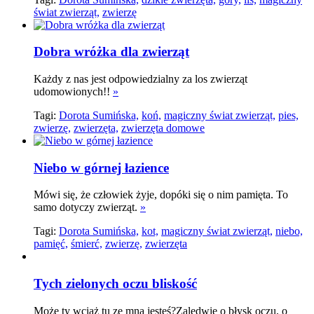
świat zwierząt,
zwierzę
Dobra wróżka dla zwierząt
Każdy z nas jest odpowiedzialny za los zwierząt
udomowionych!!
»
Tagi:
Dorota Sumińska,
koń,
magiczny świat zwierząt,
pies,
zwierzę,
zwierzęta,
zwierzęta domowe
Niebo w górnej łazience
Mówi się, że człowiek żyje, dopóki się o nim pamięta. To
samo dotyczy zwierząt.
»
Tagi:
Dorota Sumińska,
kot,
magiczny świat zwierząt,
niebo,
pamięć,
śmierć,
zwierzę,
zwierzęta
Tych zielonych oczu bliskość
Może ty wciąż tu ze mną jesteś?Zaledwie o błysk oczu, o