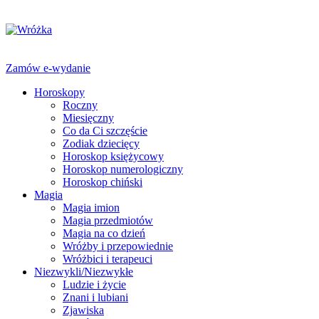
Zamów e-wydanie
Horoskopy
Roczny
Miesięczny
Co da Ci szczęście
Zodiak dziecięcy
Horoskop księżycowy
Horoskop numerologiczny
Horoskop chiński
Magia
Magia imion
Magia przedmiotów
Magia na co dzień
Wróżby i przepowiednie
Wróżbici i terapeuci
Niezwykli/Niezwykłe
Ludzie i życie
Znani i lubiani
Zjawiska