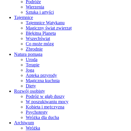
Podróże
Wierzenia
Sztuka i artyści
Tajemnice
Tajemnice Watykanu
Magiczny świat zwierząt
Błękitna Planeta
Wszechświat
Co może mózg
Zbrodnie
Natura pomaga
Uroda
Terapie
Joga
Apteka przyrody
Magiczna kuchnia
Diety
Rozwój osobisty
Podróż w głąb duszy
W poszukiwaniu mocy
Kobieta i mężczyzna
Psychotesty
Wróżka dla ducha
Archiwum
Wróżka