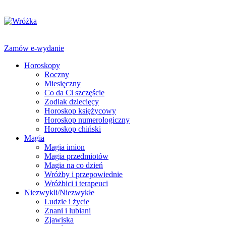
Zamów e-wydanie
Horoskopy
Roczny
Miesięczny
Co da Ci szczęście
Zodiak dziecięcy
Horoskop księżycowy
Horoskop numerologiczny
Horoskop chiński
Magia
Magia imion
Magia przedmiotów
Magia na co dzień
Wróżby i przepowiednie
Wróżbici i terapeuci
Niezwykli/Niezwykłe
Ludzie i życie
Znani i lubiani
Zjawiska