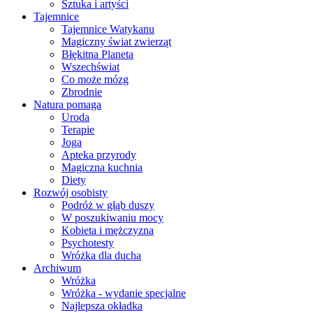
Sztuka i artyści
Tajemnice
Tajemnice Watykanu
Magiczny świat zwierząt
Błękitna Planeta
Wszechświat
Co może mózg
Zbrodnie
Natura pomaga
Uroda
Terapie
Joga
Apteka przyrody
Magiczna kuchnia
Diety
Rozwój osobisty
Podróż w głąb duszy
W poszukiwaniu mocy
Kobieta i mężczyzna
Psychotesty
Wróżka dla ducha
Archiwum
Wróżka
Wróżka - wydanie specjalne
Najlepsza okładka