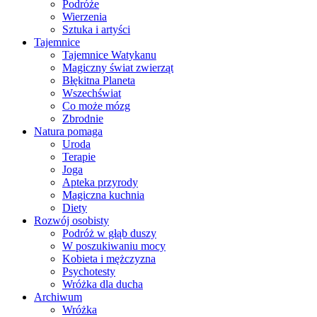
Podróże
Wierzenia
Sztuka i artyści
Tajemnice
Tajemnice Watykanu
Magiczny świat zwierząt
Błękitna Planeta
Wszechświat
Co może mózg
Zbrodnie
Natura pomaga
Uroda
Terapie
Joga
Apteka przyrody
Magiczna kuchnia
Diety
Rozwój osobisty
Podróż w głąb duszy
W poszukiwaniu mocy
Kobieta i mężczyzna
Psychotesty
Wróżka dla ducha
Archiwum
Wróżka