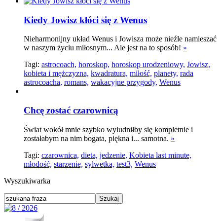
Kiedy Jowisz kłóci się z Wenus
Nieharmonijny układ Wenus i Jowisza może nieźle namieszać
w naszym życiu miłosnym... Ale jest na to sposób!
»
Tagi:
astrocoach,
horoskop,
horoskop urodzeniowy,
Jowisz,
kobieta i mężczyzna,
kwadratura,
miłość,
planety,
rada
astrocoacha,
romans,
wakacyjne przygody,
Wenus
Chcę zostać czarownicą
Świat wokół mnie szybko wyludniłby się kompletnie i
zostałabym na nim bogata, piękna i... samotna.
»
Tagi:
czarownica,
dieta,
jedzenie,
Kobieta last minute,
młodość,
starzenie,
sylwetka,
test3,
Wenus
Wyszukiwarka