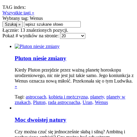
TAG index:
Wszystkie tagi »
Wybrany tag:
Wenus
Łącznie:
13
znalezionych pozycji.
Pokaż # wyników na stronie:
Pluton niesie zmiany
Kiedy Pluton przejdzie przez ważną planetę horoskopu
urodzeniowego, nic nie jest już takie samo. Jego koniunkcja z
Wenus oznacza nową miłość. Przekonała się o tym Ludwika.
»
Tagi:
astrocoach,
kobieta i mężczyzna,
planety,
planety w
znakach,
Pluton,
rada astrocoacha,
Uran,
Wenus
Moc dwoistej natury
Czy można czuć się jednocześnie słabą i silną? Ambitną i