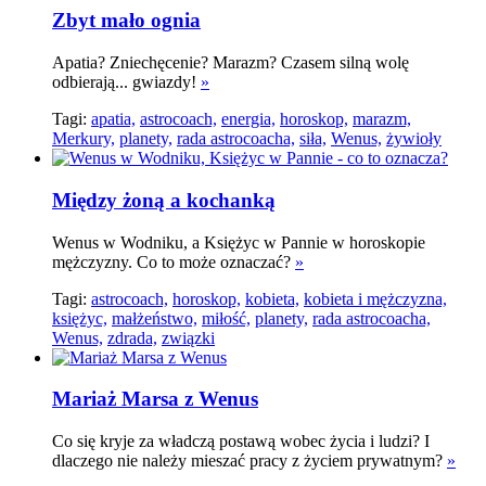
Zbyt mało ognia
Apatia? Zniechęcenie? Marazm? Czasem silną wolę
odbierają... gwiazdy!
»
Tagi:
apatia,
astrocoach,
energia,
horoskop,
marazm,
Merkury,
planety,
rada astrocoacha,
siła,
Wenus,
żywioły
Między żoną a kochanką
Wenus w Wodniku, a Księżyc w Pannie w horoskopie
mężczyzny. Co to może oznaczać?
»
Tagi:
astrocoach,
horoskop,
kobieta,
kobieta i mężczyzna,
księżyc,
małżeństwo,
miłość,
planety,
rada astrocoacha,
Wenus,
zdrada,
związki
Mariaż Marsa z Wenus
Co się kryje za władczą postawą wobec życia i ludzi? I
dlaczego nie należy mieszać pracy z życiem prywatnym?
»