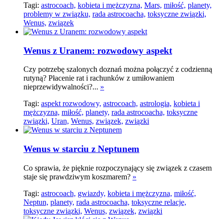
Tagi:
astrocoach,
kobieta i mężczyzna,
Mars,
miłość,
planety,
problemy w związku,
rada astrocoacha,
toksyczne związki,
Wenus,
związek
Wenus z Uranem: rozwodowy aspekt
Czy potrzebę szalonych doznań można połączyć z codzienną
rutyną? Płacenie rat i rachunków z umiłowaniem
nieprzewidywalności?...
»
Tagi:
aspekt rozwodowy,
astrocoach,
astrologia,
kobieta i
mężczyzna,
miłość,
planety,
rada astrocoacha,
toksyczne
związki,
Uran,
Wenus,
związek,
związki
Wenus w starciu z Neptunem
Co sprawia, że pięknie rozpoczynający się związek z czasem
staje się prawdziwym koszmarem?
»
Tagi:
astrocoach,
gwiazdy,
kobieta i mężczyzna,
miłość,
Neptun,
planety,
rada astrocoacha,
toksyczne relacje,
toksyczne związki,
Wenus,
związek,
związki