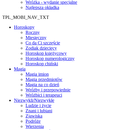
Wróżka - wydanie specjalne
Najlepsza okładka
TPL_MOBI_NAV_TXT
Horoskopy
Roczny
Miesięczny
Co da Ci szczęście
Zodiak dziecięcy
Horoskop księżycowy
Horoskop numerologiczny
Horoskop chiński
Magia
Magia imion
Magia przedmiotów
Magia na co dzień
Wróżby i przepowiednie
Wróżbici i terapeuci
Niezwykli/Niezwykłe
Ludzie i życie
Znani i lubiani
Zjawiska
Podróże
Wierzenia