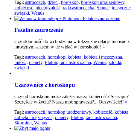
Tagi:
astrocoach,
dzieci,
horoskop,
horoskop urodzeniowy,
kobiecość,
niedojrzałość,
rada astrocoacha,
Słońce,
toksyczne
związki,
Wenus
Fatalne zauroczenie
Czy skłonność do wchodzenia w toksyczne relacje miłosne z
mrocznym seksem w tle widać w horoskopie?
»
Tagi:
astrocoach,
horoskop,
kobieta,
kobieta i mężczyzna,
miłość,
planety,
Pluton,
rada astrocoacha,
Wenus,
zdrada,
związki
Czarownice z horoskopu
Czy od horoskopu może zależeć nasza kobiecość? Seksapil?
Szczęście w życiu? Nasza moc sprawcza?... Oczywiście!!
»
Tagi:
astrocoach,
horoskop urodzeniowy,
kobiecość,
kobieta,
kobieta i mężczyzna,
planety,
Pluton,
rada astrocoacha,
Skorpion,
Wenus