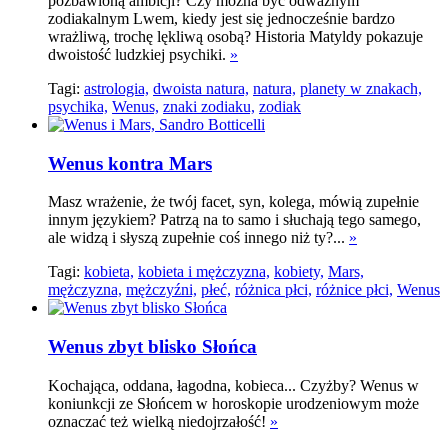
pozbawioną ambicji? Czy można być odważnym
zodiakalnym Lwem, kiedy jest się jednocześnie bardzo
wrażliwą, trochę lękliwą osobą? Historia Matyldy pokazuje
dwoistość ludzkiej psychiki.
»
Tagi:
astrologia,
dwoista natura,
natura,
planety w znakach,
psychika,
Wenus,
znaki zodiaku,
zodiak
Wenus kontra Mars
Masz wrażenie, że twój facet, syn, kolega, mówią zupełnie
innym językiem? Patrzą na to samo i słuchają tego samego,
ale widzą i słyszą zupełnie coś innego niż ty?...
»
Tagi:
kobieta,
kobieta i mężczyzna,
kobiety,
Mars,
mężczyzna,
mężczyźni,
płeć,
różnica płci,
różnice płci,
Wenus
Wenus zbyt blisko Słońca
Kochająca, oddana, łagodna, kobieca... Czyżby? Wenus w
koniunkcji ze Słońcem w horoskopie urodzeniowym może
oznaczać też wielką niedojrzałość!
»