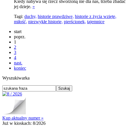
Kiedy nabywa się rzecz stworzoną nie dla nas, trzeba zbadać
jej dzieje.
»
Tagi:
duchy,
historie prawdziwe,
historie z życia wzięte,
miłość,
niezwykłe historie,
pierścionek,
tajemnice
start
poprz.
1
2
3
4
nast.
koniec
Wyszukiwarka
Kup aktualny numer »
Już w kioskach:
8/2026