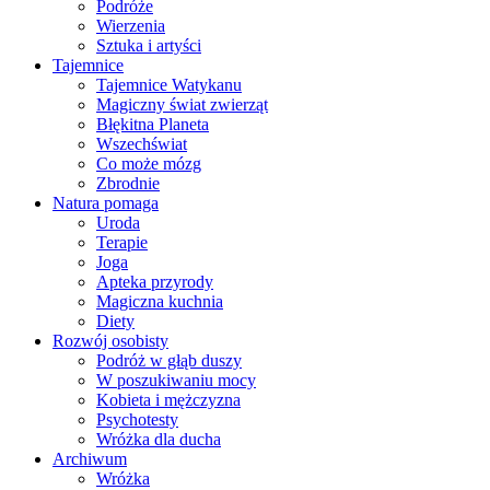
Podróże
Wierzenia
Sztuka i artyści
Tajemnice
Tajemnice Watykanu
Magiczny świat zwierząt
Błękitna Planeta
Wszechświat
Co może mózg
Zbrodnie
Natura pomaga
Uroda
Terapie
Joga
Apteka przyrody
Magiczna kuchnia
Diety
Rozwój osobisty
Podróż w głąb duszy
W poszukiwaniu mocy
Kobieta i mężczyzna
Psychotesty
Wróżka dla ducha
Archiwum
Wróżka