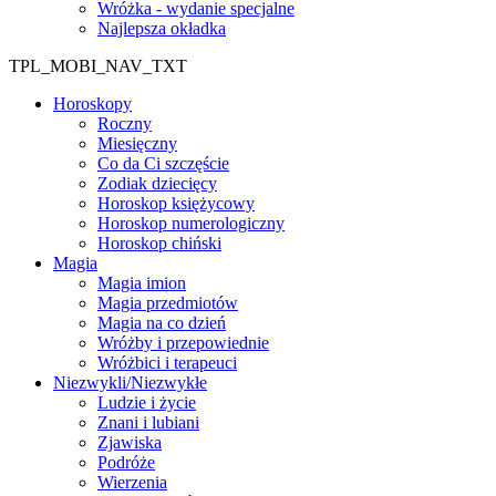
Wróżka - wydanie specjalne
Najlepsza okładka
TPL_MOBI_NAV_TXT
Horoskopy
Roczny
Miesięczny
Co da Ci szczęście
Zodiak dziecięcy
Horoskop księżycowy
Horoskop numerologiczny
Horoskop chiński
Magia
Magia imion
Magia przedmiotów
Magia na co dzień
Wróżby i przepowiednie
Wróżbici i terapeuci
Niezwykli/Niezwykłe
Ludzie i życie
Znani i lubiani
Zjawiska
Podróże
Wierzenia