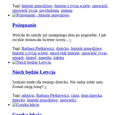
Tagi:
historie prawdziwe,
historie z życia wzięte,
opowieść,
opowieść życia,
psychologia,
zmiana
Pożegnanie
Wróciła do szkoły już następnego dnia po pogrzebie. I jak
zwykle dostawała świetne oceny...
»
Tagi:
Barbara Pietkiewicz,
dziecko,
historie prawdziwe,
historie z życia wzięte,
niezwykłe historie,
opowieść życia,
smutek,
śmierć,
tragedia,
żałoba
Niech będzie Letycja
Szukam matki dla mojego dziecka. Nie radzę sobie sam.
Zostań moją żoną!!
»
Tagi:
adopcja,
Barbara Pietkiewicz,
ciąża,
dom dziecka,
dziecko,
historie prawdziwe,
opowieści
Gorzka lekcja