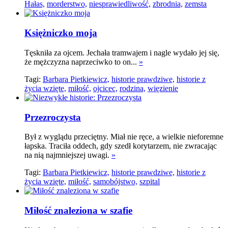
Hałas,
morderstwo,
niesprawiedliwość,
zbrodnia,
zemsta
Księżniczko moja
Tęskniła za ojcem. Jechała tramwajem i nagle wydało jej się,
że mężczyzna naprzeciwko to on...
»
Tagi:
Barbara Pietkiewicz,
historie prawdziwe,
historie z
życia wzięte,
miłość,
ojcicec,
rodzina,
więzienie
Przezroczysta
Był z wyglądu przeciętny. Miał nie ręce, a wielkie nieforemne
łapska. Traciła oddech, gdy szedł korytarzem, nie zwracając
na nią najmniejszej uwagi.
»
Tagi:
Barbara Pietkiewicz,
historie prawdziwe,
historie z
życia wzięte,
miłość,
samobójstwo,
szpital
Miłość znaleziona w szafie