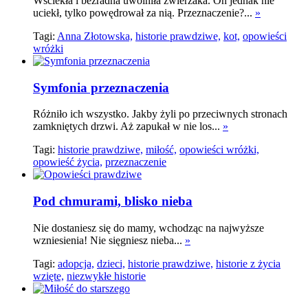
Wściekła i bezradna uwolniła zwierzaka. On jednak nie
uciekł, tylko powędrował za nią. Przeznaczenie?...
»
Tagi:
Anna Złotowska,
historie prawdziwe,
kot,
opowieści
wróżki
Symfonia przeznaczenia
Różniło ich wszystko. Jakby żyli po przeciwnych stronach
zamkniętych drzwi. Aż zapukał w nie los...
»
Tagi:
historie prawdziwe,
miłość,
opowieści wróżki,
opowieść życia,
przeznaczenie
Pod chmurami, blisko nieba
Nie dostaniesz się do mamy, wchodząc na najwyższe
wzniesienia! Nie sięgniesz nieba...
»
Tagi:
adopcja,
dzieci,
historie prawdziwe,
historie z życia
wzięte,
niezwykłe historie