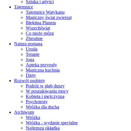
Sztuka i artyści
Tajemnice
Tajemnice Watykanu
Magiczny świat zwierząt
Błękitna Planeta
Wszechświat
Co może mózg
Zbrodnie
Natura pomaga
Uroda
Terapie
Joga
Apteka przyrody
Magiczna kuchnia
Diety
Rozwój osobisty
Podróż w głąb duszy
W poszukiwaniu mocy
Kobieta i mężczyzna
Psychotesty
Wróżka dla ducha
Archiwum
Wróżka
Wróżka - wydanie specjalne
Najlepsza okładka