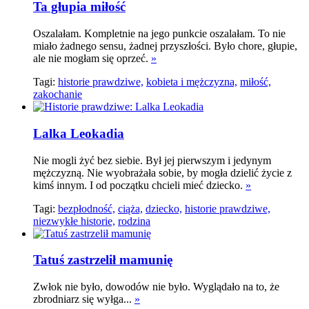
Ta głupia miłość
Oszalałam. Kompletnie na jego punkcie oszalałam. To nie
miało żadnego sensu, żadnej przyszłości. Było chore, głupie,
ale nie mogłam się oprzeć.
»
Tagi:
historie prawdziwe,
kobieta i mężczyzna,
miłość,
zakochanie
Lalka Leokadia
Nie mogli żyć bez siebie. Był jej pierwszym i jedynym
mężczyzną. Nie wyobrażała sobie, by mogła dzielić życie z
kimś innym. I od początku chcieli mieć dziecko.
»
Tagi:
bezpłodność,
ciąża,
dziecko,
historie prawdziwe,
niezwykłe historie,
rodzina
Tatuś zastrzelił mamunię
Zwłok nie było, dowodów nie było. Wyglądało na to, że
zbrodniarz się wyłga...
»