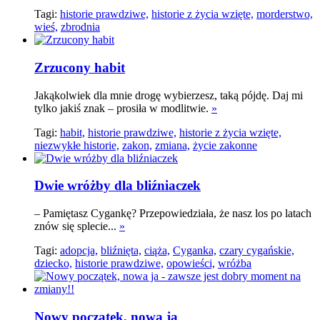
Tagi:
historie prawdziwe,
historie z życia wzięte,
morderstwo,
wieś,
zbrodnia
Zrzucony habit
Jakąkolwiek dla mnie drogę wybierzesz, taką pójdę. Daj mi
tylko jakiś znak – prosiła w modlitwie.
»
Tagi:
habit,
historie prawdziwe,
historie z życia wzięte,
niezwykłe historie,
zakon,
zmiana,
życie zakonne
Dwie wróżby dla bliźniaczek
– Pamiętasz Cygankę? Przepowiedziała, że nasz los po latach
znów się splecie...
»
Tagi:
adopcja,
bliźnięta,
ciąża,
Cyganka,
czary cygańskie,
dziecko,
historie prawdziwe,
opowieści,
wróżba
Nowy początek, nowa ja