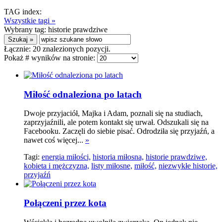
TAG index:
Wszystkie tagi »
Wybrany tag:
historie prawdziwe
Łącznie:
20
znalezionych pozycji.
Pokaż # wyników na stronie:
Miłość odnaleziona po latach
Dwoje przyjaciół, Majka i Adam, poznali się na studiach,
zaprzyjaźnili, ale potem kontakt się urwał. Odszukali się na
Facebooku. Zaczęli do siebie pisać. Odrodziła się przyjaźń, a
nawet coś więcej...
»
Tagi:
energia miłości,
historia miłosna,
historie prawdziwe,
kobieta i mężczyzna,
listy miłosne,
miłość,
niezwykłe historie,
przyjaźń
Połączeni przez kota