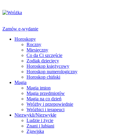
Zamów e-wydanie
Horoskopy
Roczny
Miesięczny
Co da Ci szczęście
Zodiak dziecięcy
Horoskop księżycowy
Horoskop numerologiczny
Horoskop chiński
Magia
Magia imion
Magia przedmiotów
Magia na co dzień
Wróżby i przepowiednie
Wróżbici i terapeuci
Niezwykli/Niezwykłe
Ludzie i życie
Znani i lubiani
Zjawiska