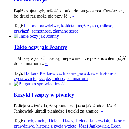
Bądź czujna, gdy miłość zapuka do twego serca. Otwórz jej,
bo drugi raz może nie przyjść...
»
Tagi:
historie prawdziwe,
kobieta i mężczyzna,
miłość,
przyjaźń,
samotność,
złamane serce
Takie oczy jak Joanny
– Muszę wyznać – zaczął niepewnie – że postanowiłem pójść
do seminarium...
»
Tagi:
Barbara Pietkiewicz,
historie prawdziwe,
historie z
życia wzięte,
ksiądz,
miłość,
seminarium
Krzyki i szepty w piwnicy
Policja stwierdziła, że sprawa jest jasna jak słońce. Józef
Jankowiak ukradł pieniądze i uciekł za granicę.
»
Tagi:
duch,
duchy,
Helena Hałas,
Helena Jankowiak,
historie
prawdziwe,
historie z życia wzięte,
Józef Jankowiak,
Leon