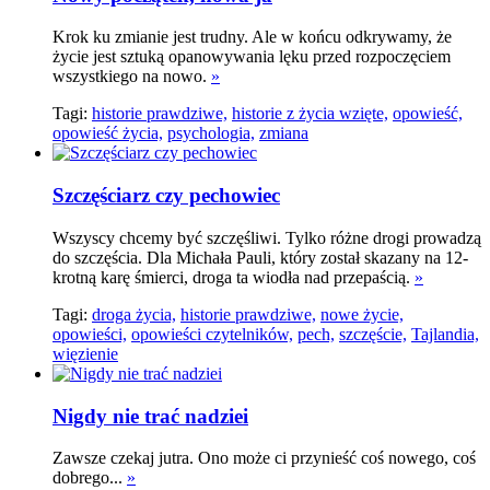
Krok ku zmianie jest trudny. Ale w końcu odkrywamy, że
życie jest sztuką opanowywania lęku przed rozpoczęciem
wszystkiego na nowo.
»
Tagi:
historie prawdziwe,
historie z życia wzięte,
opowieść,
opowieść życia,
psychologia,
zmiana
Szczęściarz czy pechowiec
Wszyscy chcemy być szczęśliwi. Tylko różne drogi prowadzą
do szczęścia. Dla Michała Pauli, który został skazany na 12-
krotną karę śmierci, droga ta wiodła nad przepaścią.
»
Tagi:
droga życia,
historie prawdziwe,
nowe życie,
opowieści,
opowieści czytelników,
pech,
szczęście,
Tajlandia,
więzienie
Nigdy nie trać nadziei
Zawsze czekaj jutra. Ono może ci przynieść coś nowego, coś
dobrego...
»