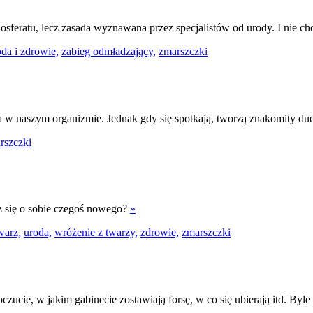
sferatu, lecz zasada wyznawana przez specjalistów od urody. I nie ch
oda i zdrowie,
zabieg odmładzający,
zmarszczki
w naszym organizmie. Jednak gdy się spotkają, tworzą znakomity duet
rszczki
z się o sobie czegoś nowego?
»
warz,
uroda,
wróżenie z twarzy,
zdrowie,
zmarszczki
zucie, w jakim gabinecie zostawiają forsę, w co się ubierają itd. Byle