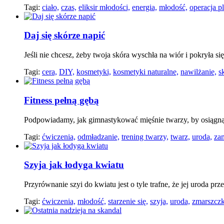
Tagi:
ciało,
czas,
eliksir młodości,
energia,
młodość,
operacja p
Daj się skórze napić
Jeśli nie chcesz, żeby twoja skóra wyschła na wiór i pokryła si
Tagi:
cera,
DIY,
kosmetyki,
kosmetyki naturalne,
nawilżanie,
s
Fitness pełną gębą
Podpowiadamy, jak gimnastykować mięśnie twarzy, by osiągnąć
Tagi:
ćwiczenia,
odmładzanie,
trening twarzy,
twarz,
uroda,
zam
Szyja jak łodyga kwiatu
Przyrównanie szyi do kwiatu jest o tyle trafne, że jej uroda pr
Tagi:
ćwiczenia,
młodość,
starzenie się,
szyja,
uroda,
zmarszczk