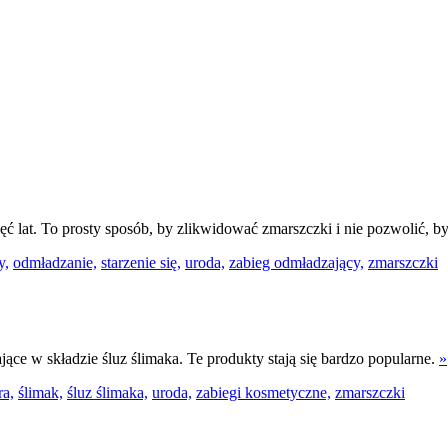
ęć lat. To prosty sposób, by zlikwidować zmarszczki i nie pozwolić,
y,
odmładzanie,
starzenie się,
uroda,
zabieg odmładzający,
zmarszczki
ce w składzie śluz ślimaka. Te produkty stają się bardzo popularne.
»
ra,
ślimak,
śluz ślimaka,
uroda,
zabiegi kosmetyczne,
zmarszczki