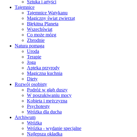
Sztuka i artyści
Tajemnice
Tajemnice Watykanu
Magiczny świat zwierząt
Błękitna Planeta
Wszechświat
Co może mózg
Zbrodnie
Natura pomaga
Uroda
Terapie
Joga
Apteka przyrody
Magiczna kuchnia
Diety
Rozwój osobisty
Podróż w głąb duszy
W poszukiwaniu mocy
Kobieta i mężczyzna
Psychotesty
Wróżka dla ducha
Archiwum
Wróżka
Wróżka - wydanie specjalne
Najlepsza okładka