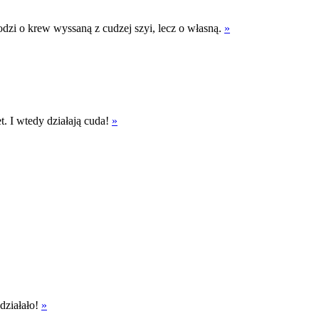
odzi o krew wyssaną z cudzej szyi, lecz o własną.
»
. I wtedy działają cuda!
»
 działało!
»