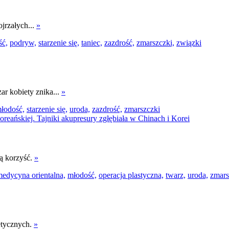
jrzałych...
»
ść,
podryw,
starzenie się,
taniec,
zazdrość,
zmarszczki,
związki
zar kobiety znika...
»
łodość,
starzenie się,
uroda,
zazdrość,
zmarszczki
ą korzyść.
»
edycyna orientalna,
młodość,
operacja plastyczna,
twarz,
uroda,
zmars
etycznych.
»