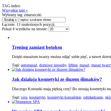
TAG index:
Wszystkie tagi »
Wybrany tag:
zmarszczki
Łącznie:
13
znalezionych pozycji.
Pokaż # wyników na stronie:
Trening zamiast botoksu
Dzięki masażom twarzy można odjąć sobie pięć, a nawet dziesi
Tagi:
automasaż,
domowe sposoby,
lifting,
masaż,
masaż twarz
Jak działają kosmetyki ze śluzem ślimaków?
Dlaczego Koreanki mają piękną cerę? Bo stosują kosmetyki mają
Tagi:
cera,
kosmetyki,
kosmetyki koreańskie,
odmładzanie,
skó