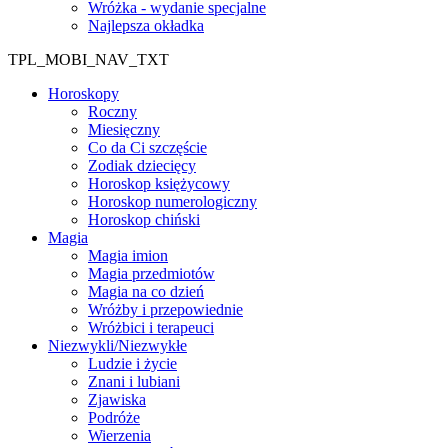
Wróżka - wydanie specjalne
Najlepsza okładka
TPL_MOBI_NAV_TXT
Horoskopy
Roczny
Miesięczny
Co da Ci szczęście
Zodiak dziecięcy
Horoskop księżycowy
Horoskop numerologiczny
Horoskop chiński
Magia
Magia imion
Magia przedmiotów
Magia na co dzień
Wróżby i przepowiednie
Wróżbici i terapeuci
Niezwykli/Niezwykłe
Ludzie i życie
Znani i lubiani
Zjawiska
Podróże
Wierzenia