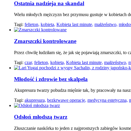
Ostatnia nadzieja na skandal
Wielu młodych mężczyzn bez przymusu gustuje w kobietach do
Tagi:
felieton,
kobieta,
Kobieta last minute,
małżeństwo,
młodo
Zmarszczki kontrolowane
Przez chwilę łudziłam się, że jak się pojawiają zmarszczki, to c
Tagi:
czar,
felieton,
kobieta,
Kobieta last minute,
małżeństwo,
m
Młodość i zdrowie bez skalpela
Akupresura twarzy pobudza mięśnie tak, by pracowały na nasz
Tagi:
akupresura,
bezkrwawe operacje,
medycyna estetyczna,
m
Odsłoń młodszą twarz
Złuszczanie naskórka to jeden z najprostszych zabiegów kosm