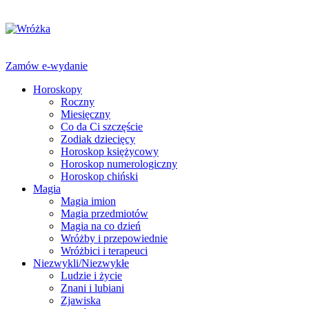
Zamów e-wydanie
Horoskopy
Roczny
Miesięczny
Co da Ci szczęście
Zodiak dziecięcy
Horoskop księżycowy
Horoskop numerologiczny
Horoskop chiński
Magia
Magia imion
Magia przedmiotów
Magia na co dzień
Wróżby i przepowiednie
Wróżbici i terapeuci
Niezwykli/Niezwykłe
Ludzie i życie
Znani i lubiani
Zjawiska