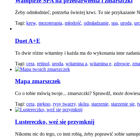
Wampirze SPA na przebarwienia i zmarszczki
Żeby odmłodnieć, potrzeba świeżej krwi. To nie przykazanie No
Tagi:
krew,
mezoterapia,
młodość,
odmładzanie,
spa,
uroda,
ur
Duet A+E
To dwie różne witaminy i każda ma do wykonania inne zadania 
Tagi:
cera,
retinol,
uroda,
witamina a,
witamina e,
zdrowie,
zma
Mapa zmarszczek
Co o tobie mówią twoje... zmarszczki? Sprawdź, może dowies
Tagi:
cera,
piękno,
rysy twarzy,
skóra,
starzenie,
starzenie się,
t
Lustereczko, weź się przymknij
Nikomu nic do tego, co inni robią, żeby poprawić sobie samopoc