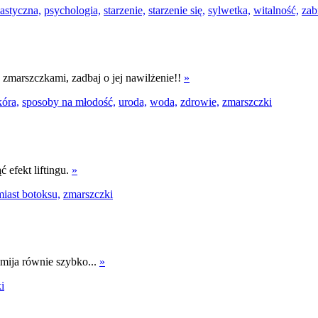
lastyczna,
psychologia,
starzenie,
starzenie się,
sylwetka,
witalność,
zab
ę zmarszczkami, zadbaj o jej nawilżenie!!
»
kóra,
sposoby na młodość,
uroda,
woda,
zdrowie,
zmarszczki
 efekt liftingu.
»
iast botoksu,
zmarszczki
zemija równie szybko...
»
i