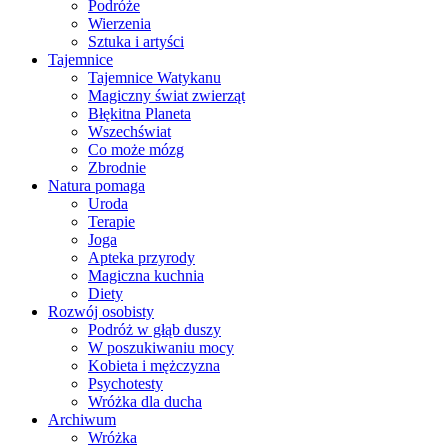
Podróże
Wierzenia
Sztuka i artyści
Tajemnice
Tajemnice Watykanu
Magiczny świat zwierząt
Błękitna Planeta
Wszechświat
Co może mózg
Zbrodnie
Natura pomaga
Uroda
Terapie
Joga
Apteka przyrody
Magiczna kuchnia
Diety
Rozwój osobisty
Podróż w głąb duszy
W poszukiwaniu mocy
Kobieta i mężczyzna
Psychotesty
Wróżka dla ducha
Archiwum
Wróżka