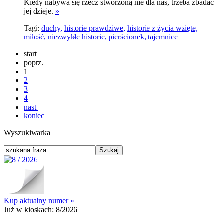
Kiedy nabywa się rzecz stworzoną nie dla nas, trzeba zbadać
jej dzieje.
»
Tagi:
duchy,
historie prawdziwe,
historie z życia wzięte,
miłość,
niezwykłe historie,
pierścionek,
tajemnice
start
poprz.
1
2
3
4
nast.
koniec
Wyszukiwarka
Kup aktualny numer »
Już w kioskach:
8/2026