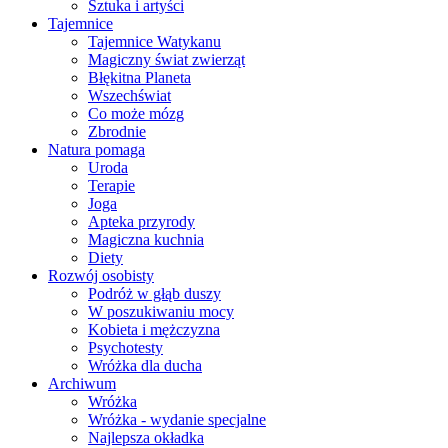
Sztuka i artyści
Tajemnice
Tajemnice Watykanu
Magiczny świat zwierząt
Błękitna Planeta
Wszechświat
Co może mózg
Zbrodnie
Natura pomaga
Uroda
Terapie
Joga
Apteka przyrody
Magiczna kuchnia
Diety
Rozwój osobisty
Podróż w głąb duszy
W poszukiwaniu mocy
Kobieta i mężczyzna
Psychotesty
Wróżka dla ducha
Archiwum
Wróżka
Wróżka - wydanie specjalne
Najlepsza okładka