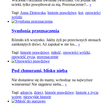
Wściekła i bezradna uwolniła zwierzaka. On jednak nie
uciekł, tylko powędrował za nią. Przeznaczenie?...
»
Tagi:
Anna Złotowska,
historie prawdziwe,
kot,
opowieści
wróżki
Symfonia przeznaczenia
Różniło ich wszystko. Jakby żyli po przeciwnych stronach
zamkniętych drzwi. Aż zapukał w nie los...
»
Tagi:
historie prawdziwe,
miłość,
opowieści wróżki,
opowieść życia,
przeznaczenie
Pod chmurami, blisko nieba
Nie dostaniesz się do mamy, wchodząc na najwyższe
wzniesienia! Nie sięgniesz nieba...
»
Tagi:
adopcja,
dzieci,
historie prawdziwe,
historie z życia
wzięte,
niezwykłe historie