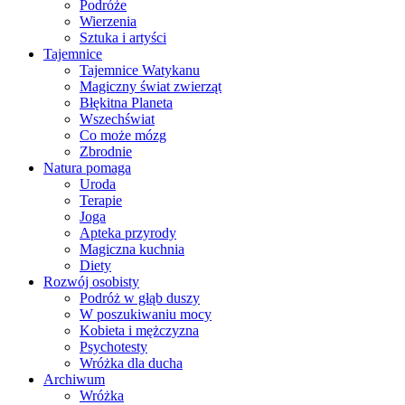
Podróże
Wierzenia
Sztuka i artyści
Tajemnice
Tajemnice Watykanu
Magiczny świat zwierząt
Błękitna Planeta
Wszechświat
Co może mózg
Zbrodnie
Natura pomaga
Uroda
Terapie
Joga
Apteka przyrody
Magiczna kuchnia
Diety
Rozwój osobisty
Podróż w głąb duszy
W poszukiwaniu mocy
Kobieta i mężczyzna
Psychotesty
Wróżka dla ducha
Archiwum
Wróżka