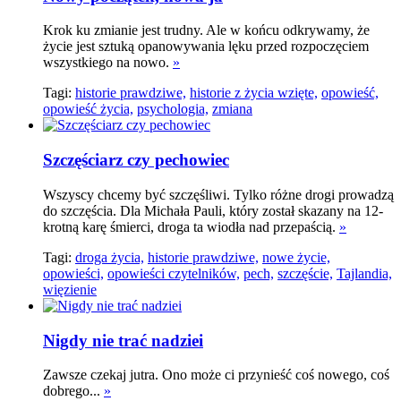
Krok ku zmianie jest trudny. Ale w końcu odkrywamy, że
życie jest sztuką opanowywania lęku przed rozpoczęciem
wszystkiego na nowo.
»
Tagi:
historie prawdziwe,
historie z życia wzięte,
opowieść,
opowieść życia,
psychologia,
zmiana
Szczęściarz czy pechowiec
Wszyscy chcemy być szczęśliwi. Tylko różne drogi prowadzą
do szczęścia. Dla Michała Pauli, który został skazany na 12-
krotną karę śmierci, droga ta wiodła nad przepaścią.
»
Tagi:
droga życia,
historie prawdziwe,
nowe życie,
opowieści,
opowieści czytelników,
pech,
szczęście,
Tajlandia,
więzienie
Nigdy nie trać nadziei
Zawsze czekaj jutra. Ono może ci przynieść coś nowego, coś
dobrego...
»