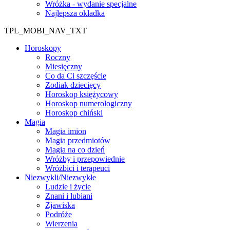
Wróżka - wydanie specjalne
Najlepsza okładka
TPL_MOBI_NAV_TXT
Horoskopy
Roczny
Miesięczny
Co da Ci szczęście
Zodiak dziecięcy
Horoskop księżycowy
Horoskop numerologiczny
Horoskop chiński
Magia
Magia imion
Magia przedmiotów
Magia na co dzień
Wróżby i przepowiednie
Wróżbici i terapeuci
Niezwykli/Niezwykłe
Ludzie i życie
Znani i lubiani
Zjawiska
Podróże
Wierzenia