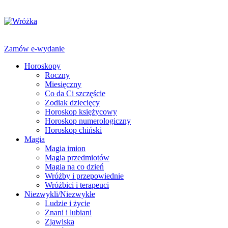
Zamów e-wydanie
Horoskopy
Roczny
Miesięczny
Co da Ci szczęście
Zodiak dziecięcy
Horoskop księżycowy
Horoskop numerologiczny
Horoskop chiński
Magia
Magia imion
Magia przedmiotów
Magia na co dzień
Wróżby i przepowiednie
Wróżbici i terapeuci
Niezwykli/Niezwykłe
Ludzie i życie
Znani i lubiani
Zjawiska