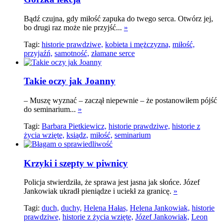
Bądź czujna, gdy miłość zapuka do twego serca. Otwórz jej,
bo drugi raz może nie przyjść...
»
Tagi:
historie prawdziwe,
kobieta i mężczyzna,
miłość,
przyjaźń,
samotność,
złamane serce
Takie oczy jak Joanny
– Muszę wyznać – zaczął niepewnie – że postanowiłem pójść
do seminarium...
»
Tagi:
Barbara Pietkiewicz,
historie prawdziwe,
historie z
życia wzięte,
ksiądz,
miłość,
seminarium
Krzyki i szepty w piwnicy
Policja stwierdziła, że sprawa jest jasna jak słońce. Józef
Jankowiak ukradł pieniądze i uciekł za granicę.
»
Tagi:
duch,
duchy,
Helena Hałas,
Helena Jankowiak,
historie
prawdziwe,
historie z życia wzięte,
Józef Jankowiak,
Leon