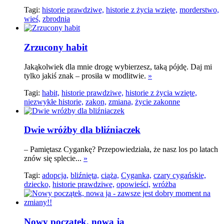
Tagi:
historie prawdziwe,
historie z życia wzięte,
morderstwo,
wieś,
zbrodnia
Zrzucony habit
Jakąkolwiek dla mnie drogę wybierzesz, taką pójdę. Daj mi
tylko jakiś znak – prosiła w modlitwie.
»
Tagi:
habit,
historie prawdziwe,
historie z życia wzięte,
niezwykłe historie,
zakon,
zmiana,
życie zakonne
Dwie wróżby dla bliźniaczek
– Pamiętasz Cygankę? Przepowiedziała, że nasz los po latach
znów się splecie...
»
Tagi:
adopcja,
bliźnięta,
ciąża,
Cyganka,
czary cygańskie,
dziecko,
historie prawdziwe,
opowieści,
wróżba
Nowy początek, nowa ja