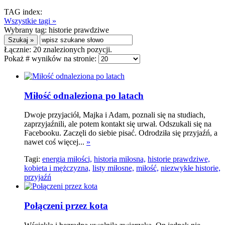
TAG index:
Wszystkie tagi »
Wybrany tag:
historie prawdziwe
Łącznie:
20
znalezionych pozycji.
Pokaż # wyników na stronie:
Miłość odnaleziona po latach
Dwoje przyjaciół, Majka i Adam, poznali się na studiach,
zaprzyjaźnili, ale potem kontakt się urwał. Odszukali się na
Facebooku. Zaczęli do siebie pisać. Odrodziła się przyjaźń, a
nawet coś więcej...
»
Tagi:
energia miłości,
historia miłosna,
historie prawdziwe,
kobieta i mężczyzna,
listy miłosne,
miłość,
niezwykłe historie,
przyjaźń
Połączeni przez kota