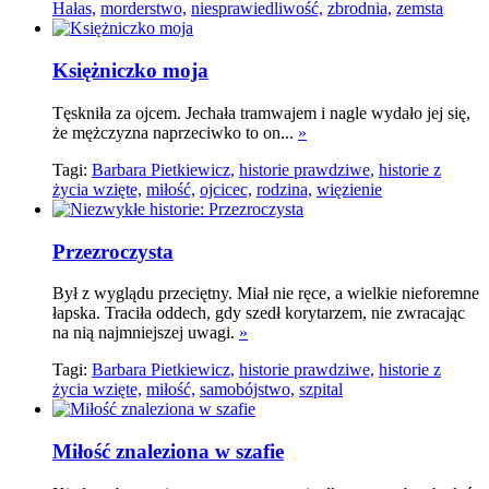
Hałas,
morderstwo,
niesprawiedliwość,
zbrodnia,
zemsta
Księżniczko moja
Tęskniła za ojcem. Jechała tramwajem i nagle wydało jej się,
że mężczyzna naprzeciwko to on...
»
Tagi:
Barbara Pietkiewicz,
historie prawdziwe,
historie z
życia wzięte,
miłość,
ojcicec,
rodzina,
więzienie
Przezroczysta
Był z wyglądu przeciętny. Miał nie ręce, a wielkie nieforemne
łapska. Traciła oddech, gdy szedł korytarzem, nie zwracając
na nią najmniejszej uwagi.
»
Tagi:
Barbara Pietkiewicz,
historie prawdziwe,
historie z
życia wzięte,
miłość,
samobójstwo,
szpital
Miłość znaleziona w szafie