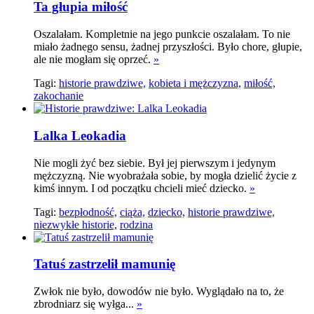
Ta głupia miłość
Oszalałam. Kompletnie na jego punkcie oszalałam. To nie
miało żadnego sensu, żadnej przyszłości. Było chore, głupie,
ale nie mogłam się oprzeć.
»
Tagi:
historie prawdziwe,
kobieta i mężczyzna,
miłość,
zakochanie
Lalka Leokadia
Nie mogli żyć bez siebie. Był jej pierwszym i jedynym
mężczyzną. Nie wyobrażała sobie, by mogła dzielić życie z
kimś innym. I od początku chcieli mieć dziecko.
»
Tagi:
bezpłodność,
ciąża,
dziecko,
historie prawdziwe,
niezwykłe historie,
rodzina
Tatuś zastrzelił mamunię
Zwłok nie było, dowodów nie było. Wyglądało na to, że
zbrodniarz się wyłga...
»