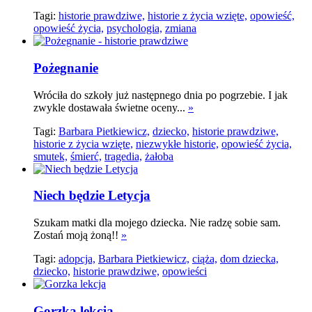
Tagi:
historie prawdziwe,
historie z życia wzięte,
opowieść,
opowieść życia,
psychologia,
zmiana
Pożegnanie
Wróciła do szkoły już następnego dnia po pogrzebie. I jak
zwykle dostawała świetne oceny...
»
Tagi:
Barbara Pietkiewicz,
dziecko,
historie prawdziwe,
historie z życia wzięte,
niezwykłe historie,
opowieść życia,
smutek,
śmierć,
tragedia,
żałoba
Niech będzie Letycja
Szukam matki dla mojego dziecka. Nie radzę sobie sam.
Zostań moją żoną!!
»
Tagi:
adopcja,
Barbara Pietkiewicz,
ciąża,
dom dziecka,
dziecko,
historie prawdziwe,
opowieści
Gorzka lekcja