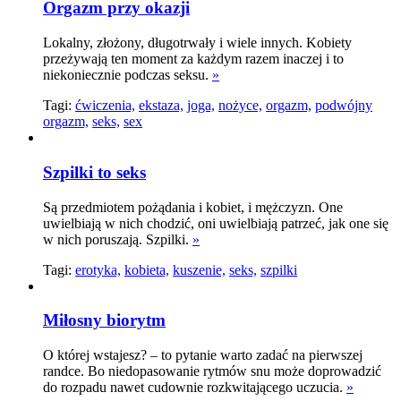
Orgazm przy okazji
Lokalny, złożony, długotrwały i wiele innych. Kobiety
przeżywają ten moment za każdym razem inaczej i to
niekoniecznie podczas seksu.
»
Tagi:
ćwiczenia,
ekstaza,
joga,
nożyce,
orgazm,
podwójny
orgazm,
seks,
sex
Szpilki to seks
Są przedmiotem pożądania i kobiet, i mężczyzn. One
uwielbiają w nich chodzić, oni uwielbiają patrzeć, jak one się
w nich poruszają. Szpilki.
»
Tagi:
erotyka,
kobieta,
kuszenie,
seks,
szpilki
Miłosny biorytm
O której wstajesz? – to pytanie warto zadać na pierwszej
randce. Bo niedopasowanie rytmów snu może doprowadzić
do rozpadu nawet cudownie rozkwitającego uczucia.
»