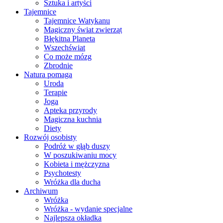
Sztuka i artyści
Tajemnice
Tajemnice Watykanu
Magiczny świat zwierząt
Błękitna Planeta
Wszechświat
Co może mózg
Zbrodnie
Natura pomaga
Uroda
Terapie
Joga
Apteka przyrody
Magiczna kuchnia
Diety
Rozwój osobisty
Podróż w głąb duszy
W poszukiwaniu mocy
Kobieta i mężczyzna
Psychotesty
Wróżka dla ducha
Archiwum
Wróżka
Wróżka - wydanie specjalne
Najlepsza okładka