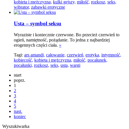
kobieta i mężczyzna,
kulki gejszy,
miłość,
rozkosz,
seks,
wibrator,
zabawki erotyczne
Usta – symbol seksu
Wyraziste i koniecznie czerwone. Bo przecież czerwień to
ogień, namiętność, pożądanie. To jedna z najbardziej
erogennych części ciała.
»
Tagi:
ars amandi,
całowanie,
czerwień,
erotyka,
intymność,
kobiecość,
kobieta i mężczyzna,
miłość,
pocałunek,
pocałunki,
rozkosz,
seks,
usta,
wargi
start
poprz.
1
2
3
4
5
nast.
koniec
Wyszukiwarka