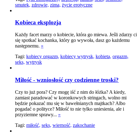
smutek,
zdrowie,
zima,
życie erotyczne
Kobieca eksplozja
Każdy facet marzy o kobiecie, która go miewa. Jeśli zdarzy ci
się spotkać kochanka, który go wywoła, dasz go każdemu
następnemu.
»
Tagi:
kobiecy orgazm,
kobiecy wytrysk,
kobieta,
orgazm,
seks,
wytrysk
Miłość - wzniosłość czy codzienne troski?
Czy to już pora? Czy mogę iść z nim do łóżka? A kiedy,
zamiast paradować w koronkowych stringach, wolno mi
będzie pokazać mu się w bawełnianych majtkach? Albo
pogadać o polityce? Miłość to nie tylko uniesienia, ale i
przyziemne sprawy...
»
Tagi:
miłość,
seks,
wierność,
zakochanie