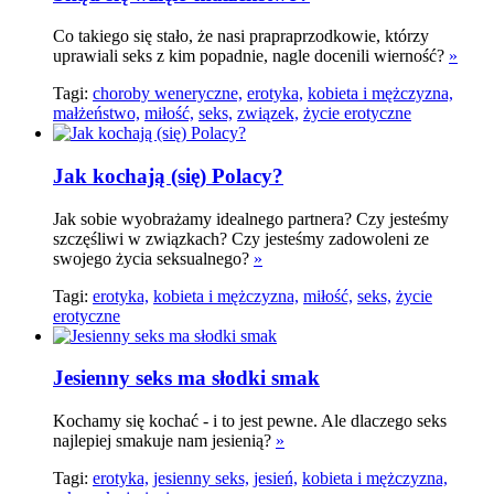
Co takiego się stało, że nasi prapraprzodkowie, którzy
uprawiali seks z kim popadnie, nagle docenili wierność?
»
Tagi:
choroby weneryczne,
erotyka,
kobieta i mężczyzna,
małżeństwo,
miłość,
seks,
związek,
życie erotyczne
Jak kochają (się) Polacy?
Jak sobie wyobrażamy idealnego partnera? Czy jesteśmy
szczęśliwi w związkach? Czy jesteśmy zadowoleni ze
swojego życia seksualnego?
»
Tagi:
erotyka,
kobieta i mężczyzna,
miłość,
seks,
życie
erotyczne
Jesienny seks ma słodki smak
Kochamy się kochać - i to jest pewne. Ale dlaczego seks
najlepiej smakuje nam jesienią?
»
Tagi:
erotyka,
jesienny seks,
jesień,
kobieta i mężczyzna,