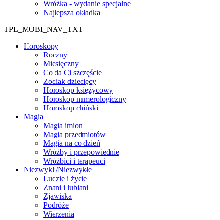
Wróżka - wydanie specjalne
Najlepsza okładka
TPL_MOBI_NAV_TXT
Horoskopy
Roczny
Miesięczny
Co da Ci szczęście
Zodiak dziecięcy
Horoskop księżycowy
Horoskop numerologiczny
Horoskop chiński
Magia
Magia imion
Magia przedmiotów
Magia na co dzień
Wróżby i przepowiednie
Wróżbici i terapeuci
Niezwykli/Niezwykłe
Ludzie i życie
Znani i lubiani
Zjawiska
Podróże
Wierzenia