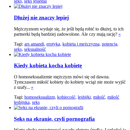
seks,
seks jesienią
Dłużej nie znaczy lepiej
Mężczyznom wydaje się, że jeśli będą robić to dłużej, to ich
partnerki będą bardziej zadowolone. Ale czy mają rację?
»
Tagi:
ars amandi,
erotyka,
kobieta i mężczyzna,
potencja,
seks,
seksualność
Kiedy kobieta kocha kobietę
O homoseksualizmie mężczyzn mówi się od dawna.
Tymczasem miłość kobiety do kobiety wciąż nie może wyjść
z szafy...
»
Tagi:
homoseksualizm,
kobiecość,
lesbijki,
miłość,
miłość
lesbijska,
seks
Seks na ekranie, czyli pornografia
Warto chyba przestrzegać zasady złotego środka. I oglądać ją