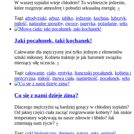
W waszej sypialni wieje chłodem? To wybierzcie jedzenie,
które rozgrzeje atmosferę i pobudzi seksualną energię.
»
Tagi:
afrodyzjaki,
arbuz,
jabłko,
jedzenie,
kuchnia,
lubczyk,
miłość,
naturalne sposoby,
owoce,
papryka,
pożądanie,
seks
Jaki pocałunek, taki kochanek!
Całowanie dla mężczyzny jest tylko jednym z elementów
sztuki miłosnej. Kobieta traktuje je jak barometr związku
mierzący siłę uczucia.
»
Tagi:
całowanie,
ciało,
erotyka,
francuski pocałunek,
kobieta i
mężczyzna,
miłość,
mowa ciała,
namiętność,
pocałunek,
seks
Co się z nami dzieje zimą?
Dlaczego mężczyźni są bardziej gorący w chłodnej sypialni?
Od jakiej części ciała zacząć rozgrzewanie kobiety? Jak niskie
temperatury wpływają na nasze zdrowie i libido? Jak
zmieniają nam życie?
»
Tagi:
cykl biologiczny,
depresja,
natura,
seks,
senność,