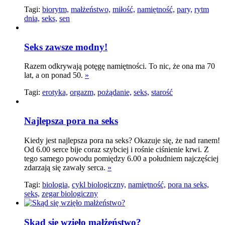
Tagi:
biorytm,
małżeństwo,
miłość,
namiętność,
pary,
rytm
dnia,
seks,
sen
Seks zawsze modny!
Razem odkrywają potęgę namiętności. To nic, że ona ma 70
lat, a on ponad 50.
»
Tagi:
erotyka,
orgazm,
pożądanie,
seks,
starość
Najlepsza pora na seks
Kiedy jest najlepsza pora na seks? Okazuje się, że nad ranem!
Od 6.00 serce bije coraz szybciej i rośnie ciśnienie krwi. Z
tego samego powodu pomiędzy 6.00 a południem najczęściej
zdarzają się zawały serca.
»
Tagi:
biologia,
cykl biologiczny,
namiętność,
pora na seks,
seks,
zegar biologiczny
Skąd się wzięło małżeństwo?