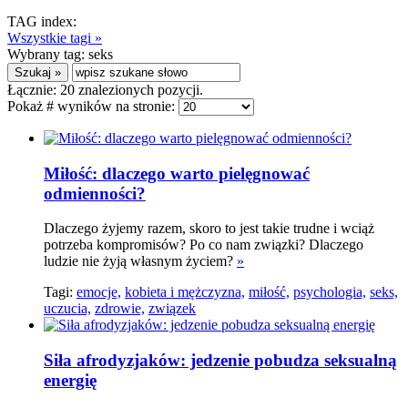
TAG index:
Wszystkie tagi »
Wybrany tag:
seks
Łącznie:
20
znalezionych pozycji.
Pokaż # wyników na stronie:
Miłość: dlaczego warto pielęgnować
odmienności?
Dlaczego żyjemy razem, skoro to jest takie trudne i wciąż
potrzeba kompromisów? Po co nam związki? Dlaczego
ludzie nie żyją własnym życiem?
»
Tagi:
emocje,
kobieta i mężczyzna,
miłość,
psychologia,
seks,
uczucia,
zdrowie,
związek
Siła afrodyzjaków: jedzenie pobudza seksualną
energię