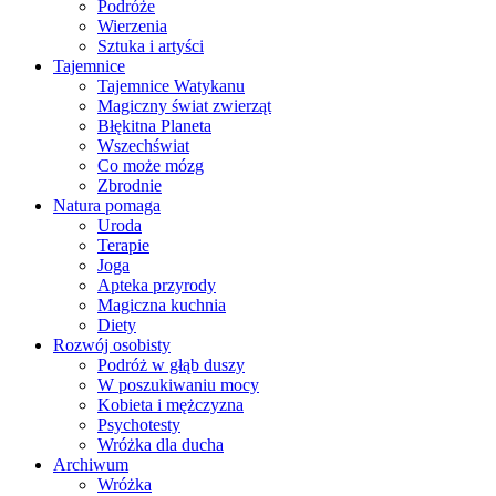
Podróże
Wierzenia
Sztuka i artyści
Tajemnice
Tajemnice Watykanu
Magiczny świat zwierząt
Błękitna Planeta
Wszechświat
Co może mózg
Zbrodnie
Natura pomaga
Uroda
Terapie
Joga
Apteka przyrody
Magiczna kuchnia
Diety
Rozwój osobisty
Podróż w głąb duszy
W poszukiwaniu mocy
Kobieta i mężczyzna
Psychotesty
Wróżka dla ducha
Archiwum
Wróżka