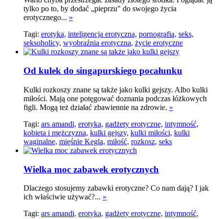
tylko po to, by dodać „pieprzu" do swojego życia
erotycznego...
»
Tagi:
erotyka,
inteligencja erotyczna,
pornografia,
seks,
seksoholicy,
wyobraźnia erotyczna,
życie erotyczne
Od kulek do singapurskiego pocałunku
Kulki rozkoszy znane są także jako kulki gejszy. Albo kulki
miłości. Mają one potęgować doznania podczas łóżkowych
figli. Mogą też działać zbawiennie na zdrowie.
»
Tagi:
ars amandi,
erotyka,
gadżety erotyczne,
intymność,
kobieta i mężczyzna,
kulki gejszy,
kulki miłości,
kulki
waginalne,
mięśnie Kegla,
miłość,
rozkosz,
seks
Wielka moc zabawek erotycznych
Dlaczego stosujemy zabawki erotyczne? Co nam dają? I jak
ich właściwie używać?...
»
Tagi:
ars amandi,
erotyka,
gadżety erotyczne,
intymność,