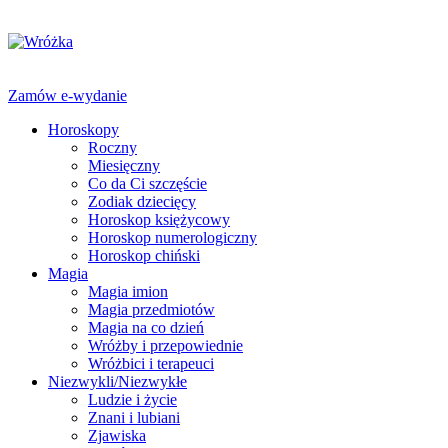
Zamów e-wydanie
Horoskopy
Roczny
Miesięczny
Co da Ci szczęście
Zodiak dziecięcy
Horoskop księżycowy
Horoskop numerologiczny
Horoskop chiński
Magia
Magia imion
Magia przedmiotów
Magia na co dzień
Wróżby i przepowiednie
Wróżbici i terapeuci
Niezwykli/Niezwykłe
Ludzie i życie
Znani i lubiani
Zjawiska