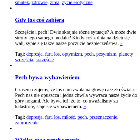
smutek,
zdrowie,
zima,
życie erotyczne
Gdy los coś zabiera
Szczęście i pech! Dwie skrajnie różne sytuacje? A może dwie
strony tego samego medalu? Kiedy coś z dnia na dzień się
wali, sypie się także nasze poczucie bezpieczeństwa.
»
Tagi:
depresja,
fart,
los,
optymizm,
pech,
pesymizm,
planety
szczęścia,
szczęście
Pech bywa wybawieniem
Czasem czujemy, że los nam zwala na głowę całe zło świata.
Pech nas nie opuszcza i jedna chwila wywraca nasze życie do
góry nogami. Ale bywa też, że to, co uważaliśmy za
katastrofę, staje się wybawieniem.
»
Tagi:
depresja,
fart,
los,
miłość,
pech,
przeznaczenie,
zauroczenie