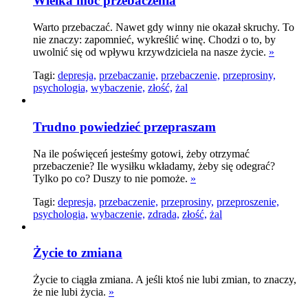
Wielka moc przebaczenia
Warto przebaczać. Nawet gdy winny nie okazał skruchy. To
nie znaczy: zapomnieć, wykreślić winę. Chodzi o to, by
uwolnić się od wpływu krzywdziciela na nasze życie.
»
Tagi:
depresja,
przebaczanie,
przebaczenie,
przeprosiny,
psychologia,
wybaczenie,
złość,
żal
Trudno powiedzieć przepraszam
Na ile poświęceń jesteśmy gotowi, żeby otrzymać
przebaczenie? Ile wysiłku wkładamy, żeby się odegrać?
Tylko po co? Duszy to nie pomoże.
»
Tagi:
depresja,
przebaczenie,
przeprosiny,
przeproszenie,
psychologia,
wybaczenie,
zdrada,
złość,
żal
Życie to zmiana
Życie to ciągła zmiana. A jeśli ktoś nie lubi zmian, to znaczy,
że nie lubi życia.
»