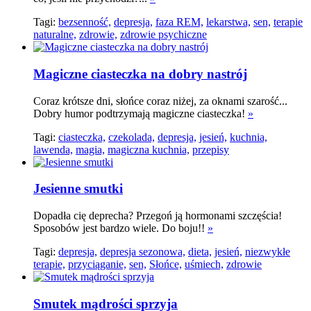
Tagi:
bezsenność,
depresja,
faza REM,
lekarstwa,
sen,
terapie
naturalne,
zdrowie,
zdrowie psychiczne
Magiczne ciasteczka na dobry nastrój
Coraz krótsze dni, słońce coraz niżej, za oknami szarość...
Dobry humor podtrzymają magiczne ciasteczka!
»
Tagi:
ciasteczka,
czekolada,
depresja,
jesień,
kuchnia,
lawenda,
magia,
magiczna kuchnia,
przepisy
Jesienne smutki
Dopadła cię deprecha? Przegoń ją hormonami szczęścia!
Sposobów jest bardzo wiele. Do boju!!
»
Tagi:
depresja,
depresja sezonowa,
dieta,
jesień,
niezwykłe
terapie,
przyciąganie,
sen,
Słońce,
uśmiech,
zdrowie
Smutek mądrości sprzyja