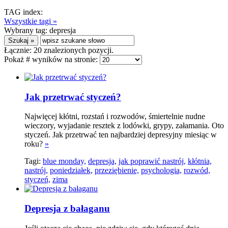
TAG index:
Wszystkie tagi »
Wybrany tag:
depresja
Łącznie:
20
znalezionych pozycji.
Pokaż # wyników na stronie:
Jak przetrwać styczeń?
Najwięcej kłótni, rozstań i rozwodów, śmiertelnie nudne
wieczory, wyjadanie resztek z lodówki, grypy, załamania. Oto
styczeń. Jak przetrwać ten najbardziej depresyjny miesiąc w
roku?
»
Tagi:
blue monday,
depresja,
jak poprawić nastrój,
kłótnia,
nastrój,
poniedziałek,
przeziębienie,
psychologia,
rozwód,
styczeń,
zima
Depresja z bałaganu