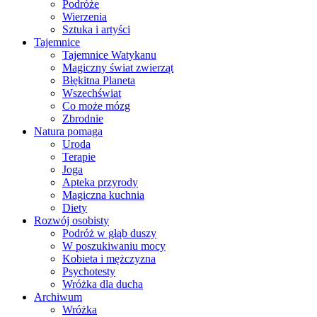
Podróże
Wierzenia
Sztuka i artyści
Tajemnice
Tajemnice Watykanu
Magiczny świat zwierząt
Błękitna Planeta
Wszechświat
Co może mózg
Zbrodnie
Natura pomaga
Uroda
Terapie
Joga
Apteka przyrody
Magiczna kuchnia
Diety
Rozwój osobisty
Podróż w głąb duszy
W poszukiwaniu mocy
Kobieta i mężczyzna
Psychotesty
Wróżka dla ducha
Archiwum
Wróżka