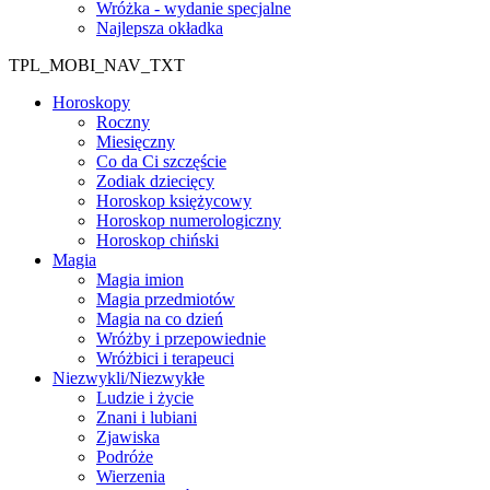
Wróżka - wydanie specjalne
Najlepsza okładka
TPL_MOBI_NAV_TXT
Horoskopy
Roczny
Miesięczny
Co da Ci szczęście
Zodiak dziecięcy
Horoskop księżycowy
Horoskop numerologiczny
Horoskop chiński
Magia
Magia imion
Magia przedmiotów
Magia na co dzień
Wróżby i przepowiednie
Wróżbici i terapeuci
Niezwykli/Niezwykłe
Ludzie i życie
Znani i lubiani
Zjawiska
Podróże
Wierzenia