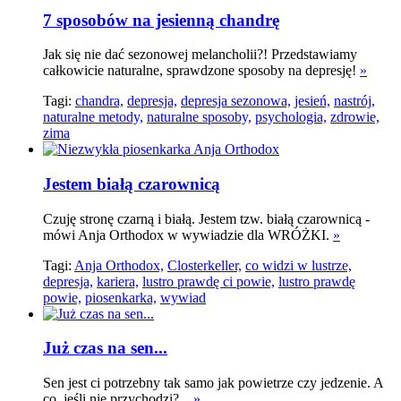
7 sposobów na jesienną chandrę
Jak się nie dać sezonowej melancholii?! Przedstawiamy
całkowicie naturalne, sprawdzone sposoby na depresję!
»
Tagi:
chandra,
depresja,
depresja sezonowa,
jesień,
nastrój,
naturalne metody,
naturalne sposoby,
psychologia,
zdrowie,
zima
Jestem białą czarownicą
Czuję stronę czarną i białą. Jestem tzw. białą czarownicą -
mówi Anja Orthodox w wywiadzie dla WRÓŻKI.
»
Tagi:
Anja Orthodox,
Closterkeller,
co widzi w lustrze,
depresja,
kariera,
lustro prawdę ci powie,
lustro prawdę
powie,
piosenkarka,
wywiad
Już czas na sen...
Sen jest ci potrzebny tak samo jak powietrze czy jedzenie. A
co, jeśli nie przychodzi?...
»