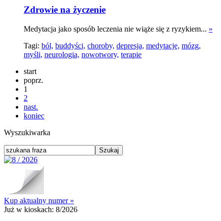
Zdrowie na życzenie
Medytacja jako sposób leczenia nie wiąże się z ryzykiem...
»
Tagi:
ból,
buddyści,
choroby,
depresja,
medytacje,
mózg,
myśli,
neurologia,
nowotwory,
terapie
start
poprz.
1
2
nast.
koniec
Wyszukiwarka
Kup aktualny numer »
Już w kioskach:
8/2026