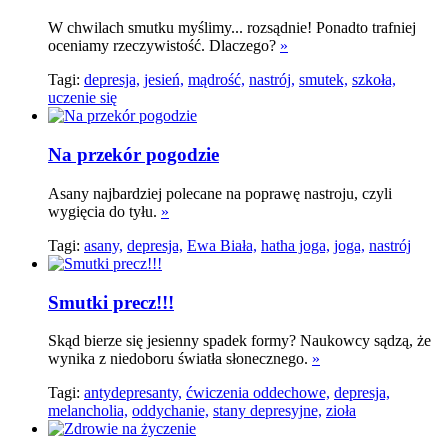
W chwilach smutku myślimy... rozsądnie! Ponadto trafniej
oceniamy rzeczywistość. Dlaczego?
»
Tagi:
depresja,
jesień,
mądrość,
nastrój,
smutek,
szkoła,
uczenie się
Na przekór pogodzie
Asany najbardziej polecane na poprawę nastroju, czyli
wygięcia do tyłu.
»
Tagi:
asany,
depresja,
Ewa Biała,
hatha joga,
joga,
nastrój
Smutki precz!!!
Skąd bierze się jesienny spadek formy? Naukowcy sądzą, że
wynika z niedoboru światła słonecznego.
»
Tagi:
antydepresanty,
ćwiczenia oddechowe,
depresja,
melancholia,
oddychanie,
stany depresyjne,
zioła