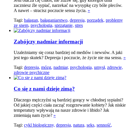
Jeśli otacza cię chaos, nie zdziw się, gdy któregoś dnia
zaczniesz źle sypiać, narzekać na wysypkę czy bóle pleców.
A nawet – stracisz poczucie sensu życia.
»
Tagi:
bałagan,
bałaganiarstwo,
depresja,
porządek,
problemy
ze snem,
psychologia,
sprzątanie,
stres
Zabójczy nadmiar informacji
Uzależniamy się coraz bardziej od mediów i newsów. A jaki
jest tego skutek? Depresja i poczucie, że życie nie ma sensu.
»
Tagi:
depresja,
mózg,
nadmiar,
psychologia,
umysł,
zdrowie,
zdrowie psychiczne
Co się z nami dzieje zimą?
Dlaczego mężczyźni są bardziej gorący w chłodnej sypialni?
Od jakiej części ciała zacząć rozgrzewanie kobiety? Jak niskie
temperatury wpływają na nasze zdrowie i libido? Jak
zmieniają nam życie?
»
Tagi:
cykl biologiczny,
depresja,
natura,
seks,
senność,