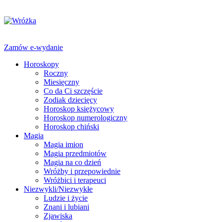
Zamów e-wydanie
Horoskopy
Roczny
Miesięczny
Co da Ci szczęście
Zodiak dziecięcy
Horoskop księżycowy
Horoskop numerologiczny
Horoskop chiński
Magia
Magia imion
Magia przedmiotów
Magia na co dzień
Wróżby i przepowiednie
Wróżbici i terapeuci
Niezwykli/Niezwykłe
Ludzie i życie
Znani i lubiani
Zjawiska