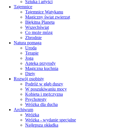
Sztuka i artyści
Tajemnice
Tajemnice Watykanu
Magiczny świat zwierząt
Błękitna Planeta
Wszechświat
Co może mózg
Zbrodnie
Natura pomaga
Uroda
Terapie
Joga
Apteka przyrody
Magiczna kuchnia
Diety
Rozwój osobisty
Podróż w głąb duszy
W poszukiwaniu mocy
Kobieta i mężczyzna
Psychotesty
Wróżka dla ducha
Archiwum
Wróżka
Wróżka - wydanie specjalne
Najlepsza okładka