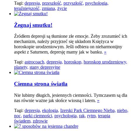
Tagi:
depresja,
przeszłość,
przyszłość,
psychologia,
teraźniejszość,
zmiana,
życie
Żegnaj smutku!
Źródłem depresji są tłumione złe emocje. Żeby zrozumieć ich
mechanizm, należy przyjrzeć się układom Księżyca w
horoskopie urodzeniowym. Jeśli odbiera on nieharmonijny
aspekt z Saturnem, depresję mamy jak w banku.
»
Tagi:
astrocoach,
depresja,
horoskop,
horoskop urodzeniowy,
planety,
stany depresyjne
Ciemna strona światła
Nie lubimy długich, jesiennych ciemności. Tymczasem są dla
nas równie ważne jak słońce wiosną i latem.
»
Tagi:
depresja,
ekologia,
Izerski Park Ciemnego Nieba,
niebo,
noc,
parki ciemności,
psychologia,
rak,
rytm,
terapia
światłem,
zdrowie