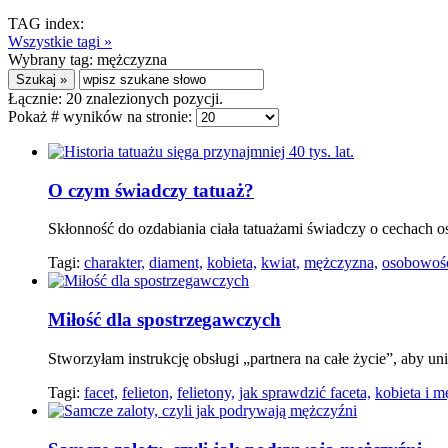
TAG index:
Wszystkie tagi »
Wybrany tag:
mężczyzna
Łącznie:
20
znalezionych pozycji.
Pokaż # wyników na stronie:
O czym świadczy tatuaż?
Skłonność do ozdabiania ciała tatuażami świadczy o cechach 
Tagi:
charakter,
diament,
kobieta,
kwiat,
mężczyzna,
osobowoś
Miłość dla spostrzegawczych
Stworzyłam instrukcję obsługi „partnera na całe życie”, aby u
Tagi:
facet,
felieton,
felietony,
jak sprawdzić faceta,
kobieta i m