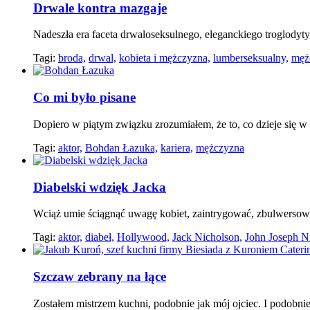
Drwale kontra mazgaje
Nadeszła era faceta drwaloseksulnego, eleganckiego troglodyty
Tagi:
broda,
drwal,
kobieta i mężczyzna,
lumberseksualny,
męż
Co mi było pisane
Dopiero w piątym związku zrozumiałem, że to, co dzieje się w
Tagi:
aktor,
Bohdan Łazuka,
kariera,
mężczyzna
Diabelski wdzięk Jacka
Wciąż umie ściągnąć uwagę kobiet, zaintrygować, zbulwerso
Tagi:
aktor,
diabeł,
Hollywood,
Jack Nicholson,
John Joseph N
Szczaw zebrany na łące
Zostałem mistrzem kuchni, podobnie jak mój ojciec. I podobnie 