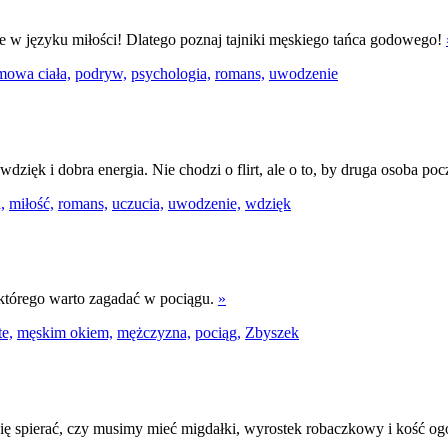
 w języku miłości! Dlatego poznaj tajniki męskiego tańca godowego!
mowa ciała,
podryw,
psychologia,
romans,
uwodzenie
wdzięk i dobra energia. Nie chodzi o flirt, ale o to, by druga osoba p
,
miłość,
romans,
uczucia,
uwodzenie,
wdzięk
 którego warto zagadać w pociągu.
»
te,
męskim okiem,
mężczyzna,
pociąg,
Zbyszek
się spierać, czy musimy mieć migdałki, wyrostek robaczkowy i kość o