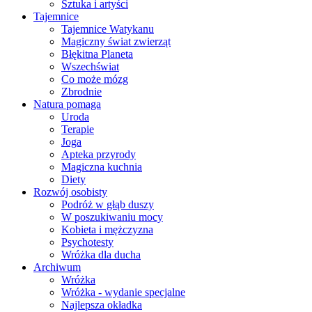
Sztuka i artyści
Tajemnice
Tajemnice Watykanu
Magiczny świat zwierząt
Błękitna Planeta
Wszechświat
Co może mózg
Zbrodnie
Natura pomaga
Uroda
Terapie
Joga
Apteka przyrody
Magiczna kuchnia
Diety
Rozwój osobisty
Podróż w głąb duszy
W poszukiwaniu mocy
Kobieta i mężczyzna
Psychotesty
Wróżka dla ducha
Archiwum
Wróżka
Wróżka - wydanie specjalne
Najlepsza okładka