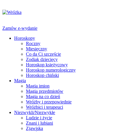
Zamów e-wydanie
Horoskopy
Roczny
Miesięczny
Co da Ci szczęście
Zodiak dziecięcy
Horoskop księżycowy
Horoskop numerologiczny
Horoskop chiński
Magia
Magia imion
Magia przedmiotów
Magia na co dzień
Wróżby i przepowiednie
Wróżbici i terapeuci
Niezwykli/Niezwykłe
Ludzie i życie
Znani i lubiani
Zjawiska