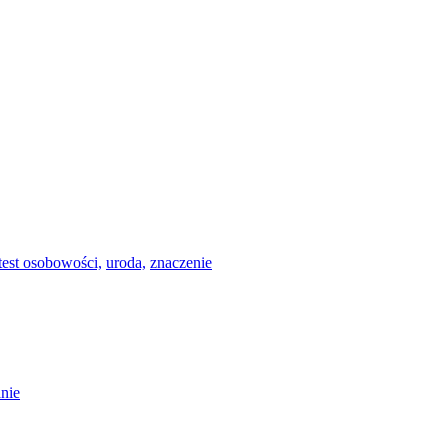
test osobowości,
uroda,
znaczenie
nie