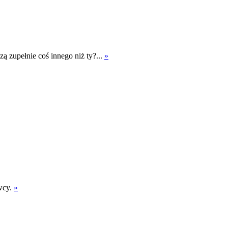
zą zupełnie coś innego niż ty?...
»
owcy.
»