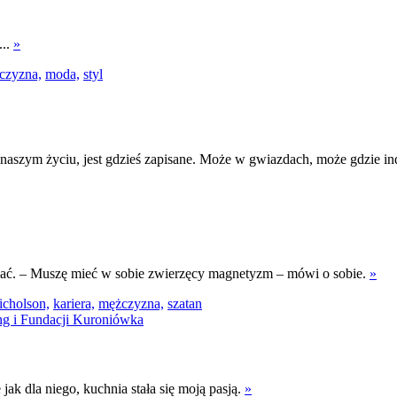
...
»
czyzna,
moda,
styl
 naszym życiu, jest gdzieś zapisane. Może w gwiazdach, może gdzie i
wać. – Muszę mieć w sobie zwierzęcy magnetyzm – mówi o sobie.
»
icholson,
kariera,
mężczyzna,
szatan
jak dla niego, kuchnia stała się moją pasją.
»