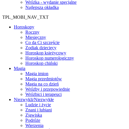
Wróżka - wydanie specjalne
Najlepsza okładka
TPL_MOBI_NAV_TXT
Horoskopy
Roczny
Miesięczny
Co da Ci szczęście
Zodiak dziecięcy
Horoskop księżycowy
Horoskop numerologiczny
Horoskop chiński
Magia
Magia imion
Magia przedmiotów
Magia na co dzień
Wróżby i przepowiednie
Wróżbici i terapeuci
Niezwykli/Niezwykłe
Ludzie i życie
Znani i lubiani
Zjawiska
Podróże
Wierzenia