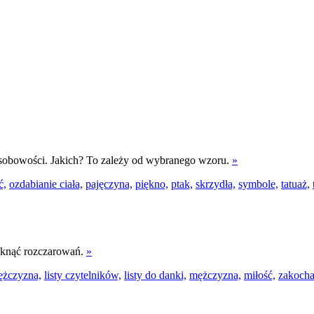
osobowości. Jakich? To zależy od wybranego wzoru.
»
ć,
ozdabianie ciała,
pajęczyna,
piękno,
ptak,
skrzydła,
symbole,
tatuaż,
niknąć rozczarowań.
»
ężczyzna,
listy czytelników,
listy do danki,
mężczyzna,
miłość,
zakocha