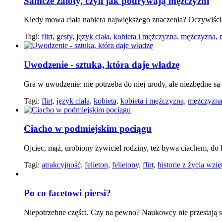
Samcze zaloty, czyli jak podrywają mężczyźni
Kiedy mowa ciała nabiera największego znaczenia? Oczywiście
Tagi:
flirt,
gesty,
język ciała,
kobieta i mężczyzna,
mężczyzna,
Uwodzenie - sztuka, która daje władzę
Gra w uwodzenie: nie potrzeba do niej urody, ale niezbędne są 
Tagi:
flirt,
język ciała,
kobieta,
kobieta i mężczyzna,
mężczyzna
Ciacho w podmiejskim pociągu
Ojciec, mąż, urobiony żywiciel rodziny, też bywa ciachem, do
Tagi:
atrakcyjność,
felieton,
felietony,
flirt,
historie z życia wzię
Po co facetowi piersi?
Niepotrzebne części. Czy na pewno? Naukowcy nie przestają 