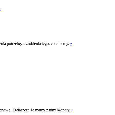
»
oczuła potrzebę… zrobienia tego, co chcemy.
»
gonową. Zwłaszcza że mamy z nimi kłopoty.
»