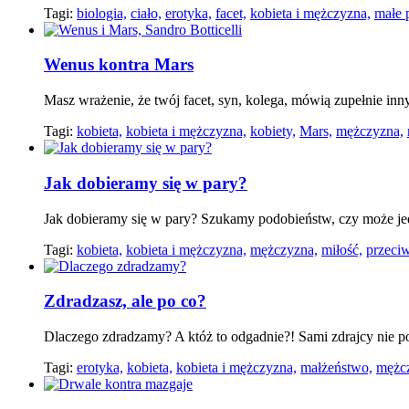
Tagi:
biologia,
ciało,
erotyka,
facet,
kobieta i mężczyzna,
małe p
Wenus kontra Mars
Masz wrażenie, że twój facet, syn, kolega, mówią zupełnie inny
Tagi:
kobieta,
kobieta i mężczyzna,
kobiety,
Mars,
mężczyzna,
Jak dobieramy się w pary?
Jak dobieramy się w pary? Szukamy podobieństw, czy może j
Tagi:
kobieta,
kobieta i mężczyzna,
mężczyzna,
miłość,
przeci
Zdradzasz, ale po co?
Dlaczego zdradzamy? A któż to odgadnie?! Sami zdrajcy nie p
Tagi:
erotyka,
kobieta,
kobieta i mężczyzna,
małżeństwo,
mężc