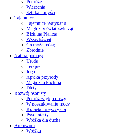
Podróże
Wierzenia
Sztuka i artyści
Tajemnice
Tajemnice Watykanu
Magiczny świat zwierząt
Błękitna Planeta
Wszechświat
Co może mózg
Zbrodnie
Natura pomaga
Uroda
Terapie
Joga
Apteka przyrody
Magiczna kuchnia
Diety
Rozwój osobisty
Podróż w głąb duszy
W poszukiwaniu mocy
Kobieta i mężczyzna
Psychotesty
Wróżka dla ducha
Archiwum
Wróżka