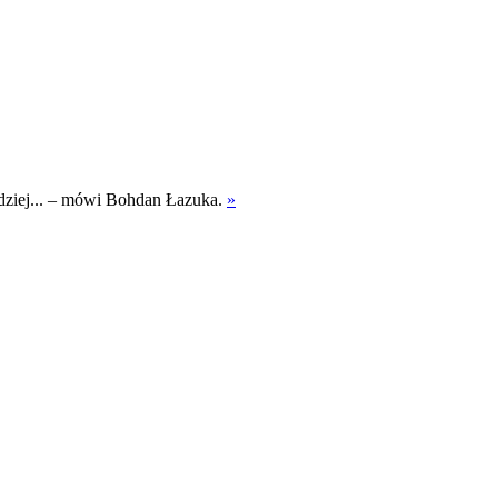
ndziej... – mówi Bohdan Łazuka.
»