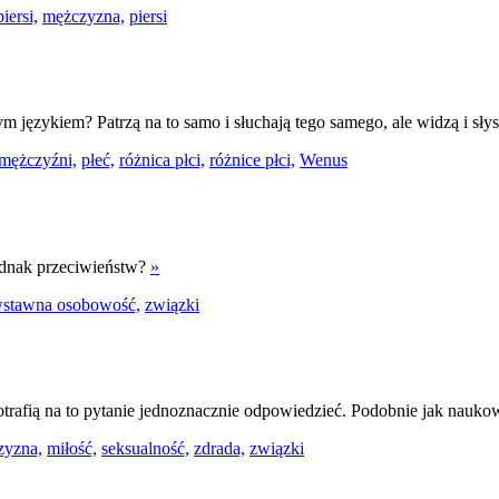
iersi,
mężczyzna,
piersi
m językiem? Patrzą na to samo i słuchają tego samego, ale widzą i słys
mężczyźni,
płeć,
różnica płci,
różnice płci,
Wenus
ednak przeciwieństw?
»
wstawna osobowość,
związki
otrafią na to pytanie jednoznacznie odpowiedzieć. Podobnie jak nauk
zyzna,
miłość,
seksualność,
zdrada,
związki