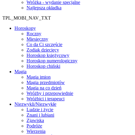
Wróżka - wydanie specjalne
Najlepsza okładka
TPL_MOBI_NAV_TXT
Horoskopy
Roczny
Miesięczny
Co da Ci szczęście
Zodiak dziecięcy
Horoskop księżycowy
Horoskop numerologiczny
Horoskop chiński
Magia
Magia imion
Magia przedmiotów
Magia na co dzień
Wróżby i przepowiednie
Wróżbici i terapeuci
Niezwykli/Niezwykłe
Ludzie i życie
Znani i lubiani
Zjawiska
Podróże
Wierzenia