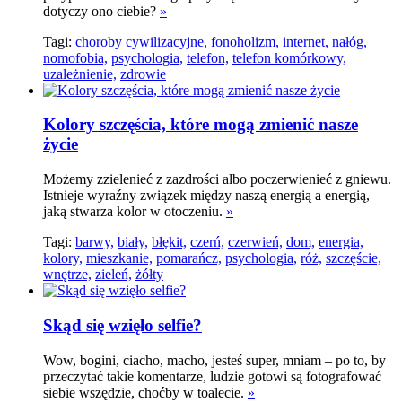
dotyczy ono ciebie?
»
Tagi:
choroby cywilizacyjne,
fonoholizm,
internet,
nałóg,
nomofobia,
psychologia,
telefon,
telefon komórkowy,
uzależnienie,
zdrowie
Kolory szczęścia, które mogą zmienić nasze
życie
Możemy zzielenieć z zazdrości albo poczerwienieć z gniewu.
Istnieje wyraźny związek między naszą energią a energią,
jaką stwarza kolor w otoczeniu.
»
Tagi:
barwy,
biały,
błękit,
czerń,
czerwień,
dom,
energia,
kolory,
mieszkanie,
pomarańcz,
psychologia,
róż,
szczęście,
wnętrze,
zieleń,
żółty
Skąd się wzięło selfie?
Wow, bogini, ciacho, macho, jesteś super, mniam – po to, by
przeczytać takie komentarze, ludzie gotowi są fotografować
siebie wszędzie, choćby w toalecie.
»