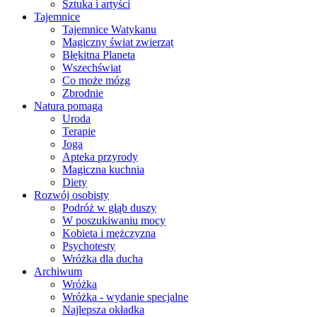
Sztuka i artyści
Tajemnice
Tajemnice Watykanu
Magiczny świat zwierząt
Błękitna Planeta
Wszechświat
Co może mózg
Zbrodnie
Natura pomaga
Uroda
Terapie
Joga
Apteka przyrody
Magiczna kuchnia
Diety
Rozwój osobisty
Podróż w głąb duszy
W poszukiwaniu mocy
Kobieta i mężczyzna
Psychotesty
Wróżka dla ducha
Archiwum
Wróżka
Wróżka - wydanie specjalne
Najlepsza okładka