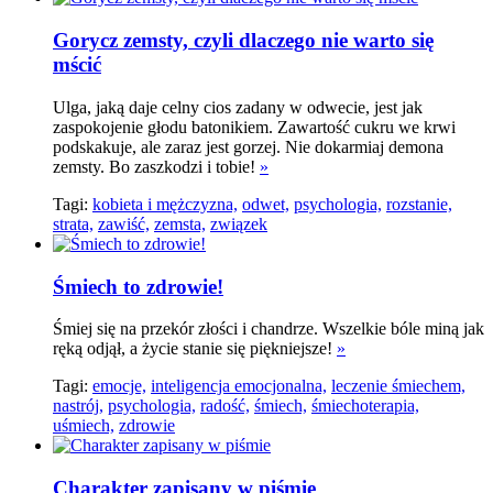
Gorycz zemsty, czyli dlaczego nie warto się
mścić
Ulga, jaką daje celny cios zadany w odwecie, jest jak
zaspokojenie głodu batonikiem. Zawartość cukru we krwi
podskakuje, ale zaraz jest gorzej. Nie dokarmiaj demona
zemsty. Bo zaszkodzi i tobie!
»
Tagi:
kobieta i mężczyzna,
odwet,
psychologia,
rozstanie,
strata,
zawiść,
zemsta,
związek
Śmiech to zdrowie!
Śmiej się na przekór złości i chandrze. Wszelkie bóle miną jak
ręką odjął, a życie stanie się piękniejsze!
»
Tagi:
emocje,
inteligencja emocjonalna,
leczenie śmiechem,
nastrój,
psychologia,
radość,
śmiech,
śmiechoterapia,
uśmiech,
zdrowie
Charakter zapisany w piśmie