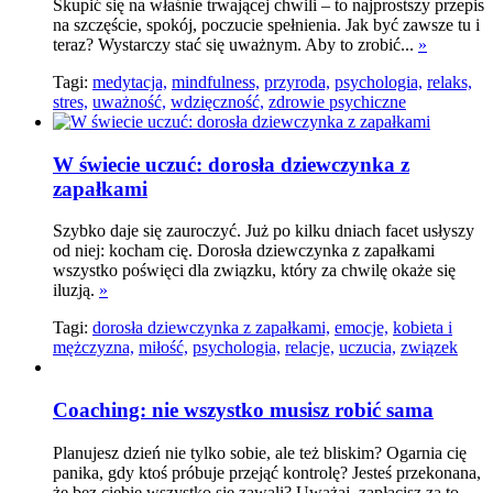
Skupić się na właśnie trwającej chwili – to najprostszy przepis
na szczęście, spokój, poczucie spełnienia. Jak być zawsze tu i
teraz? Wystarczy stać się uważnym. Aby to zrobić...
»
Tagi:
medytacja,
mindfulness,
przyroda,
psychologia,
relaks,
stres,
uważność,
wdzięczność,
zdrowie psychiczne
W świecie uczuć: dorosła dziewczynka z
zapałkami
Szybko daje się zauroczyć. Już po kilku dniach facet usłyszy
od niej: kocham cię. Dorosła dziewczynka z zapałkami
wszystko poświęci dla związku, który za chwilę okaże się
iluzją.
»
Tagi:
dorosła dziewczynka z zapałkami,
emocje,
kobieta i
mężczyzna,
miłość,
psychologia,
relacje,
uczucia,
związek
Coaching: nie wszystko musisz robić sama
Planujesz dzień nie tylko sobie, ale też bliskim? Ogarnia cię
panika, gdy ktoś próbuje przejąć kontrolę? Jesteś przekonana,
że bez ciebie wszystko się zawali? Uważaj, zapłacisz za to