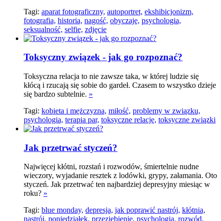
Tagi:
aparat fotograficzny,
autoportret,
ekshibicjonizm,
fotografia,
historia,
nagość,
obyczaje,
psychologia,
seksualność,
selfie,
zdjęcie
Toksyczny związek - jak go rozpoznać?
Toksyczna relacja to nie zawsze taka, w której ludzie się
kłócą i rzucają się sobie do gardeł. Czasem to wszystko dzieje
się bardzo subtelnie.
»
Tagi:
kobieta i mężczyzna,
miłość,
problemy w związku,
psychologia,
terapia par,
toksyczne relacje,
toksyczne związki
Jak przetrwać styczeń?
Najwięcej kłótni, rozstań i rozwodów, śmiertelnie nudne
wieczory, wyjadanie resztek z lodówki, grypy, załamania. Oto
styczeń. Jak przetrwać ten najbardziej depresyjny miesiąc w
roku?
»
Tagi:
blue monday,
depresja,
jak poprawić nastrój,
kłótnia,
nastrój,
poniedziałek,
przeziębienie,
psychologia,
rozwód,