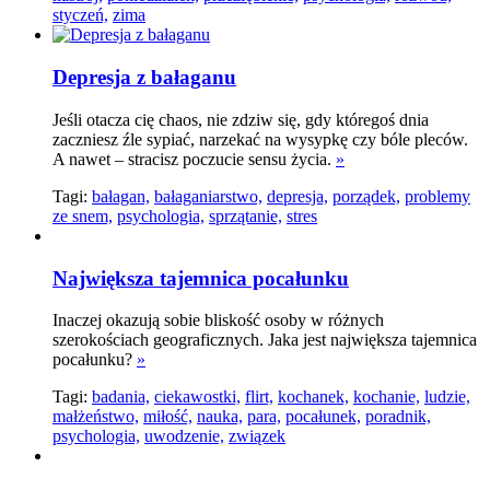
styczeń,
zima
Depresja z bałaganu
Jeśli otacza cię chaos, nie zdziw się, gdy któregoś dnia
zaczniesz źle sypiać, narzekać na wysypkę czy bóle pleców.
A nawet – stracisz poczucie sensu życia.
»
Tagi:
bałagan,
bałaganiarstwo,
depresja,
porządek,
problemy
ze snem,
psychologia,
sprzątanie,
stres
Największa tajemnica pocałunku
Inaczej okazują sobie bliskość osoby w różnych
szerokościach geograficznych. Jaka jest największa tajemnica
pocałunku?
»
Tagi:
badania,
ciekawostki,
flirt,
kochanek,
kochanie,
ludzie,
małżeństwo,
miłość,
nauka,
para,
pocałunek,
poradnik,
psychologia,
uwodzenie,
związek