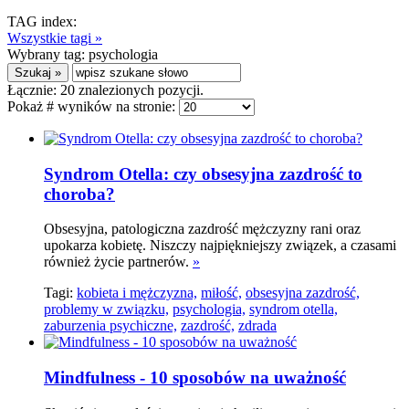
TAG index:
Wszystkie tagi »
Wybrany tag:
psychologia
Łącznie:
20
znalezionych pozycji.
Pokaż # wyników na stronie:
Syndrom Otella: czy obsesyjna zazdrość to
choroba?
Obsesyjna, patologiczna zazdrość mężczyzny rani oraz
upokarza kobietę. Niszczy najpiękniejszy związek, a czasami
również życie partnerów.
»
Tagi:
kobieta i mężczyzna,
miłość,
obsesyjna zazdrość,
problemy w związku,
psychologia,
syndrom otella,
zaburzenia psychiczne,
zazdrość,
zdrada
Mindfulness - 10 sposobów na uważność