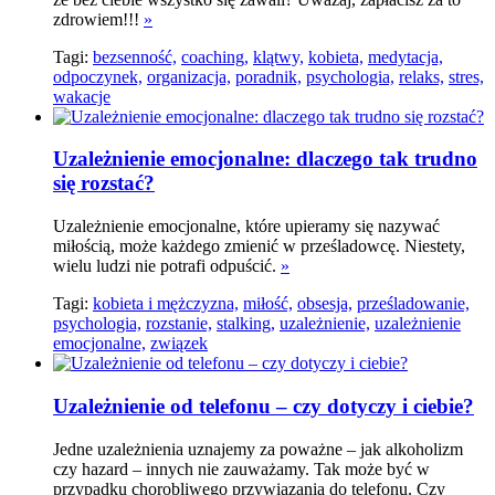
zdrowiem!!!
»
Tagi:
bezsenność,
coaching,
klątwy,
kobieta,
medytacja,
odpoczynek,
organizacja,
poradnik,
psychologia,
relaks,
stres,
wakacje
Uzależnienie emocjonalne: dlaczego tak trudno
się rozstać?
Uzależnienie emocjonalne, które upieramy się nazywać
miłością, może każdego zmienić w prześladowcę. Niestety,
wielu ludzi nie potrafi odpuścić.
»
Tagi:
kobieta i mężczyzna,
miłość,
obsesja,
prześladowanie,
psychologia,
rozstanie,
stalking,
uzależnienie,
uzależnienie
emocjonalne,
związek
Uzależnienie od telefonu – czy dotyczy i ciebie?
Jedne uzależnienia uznajemy za poważne – jak alkoholizm
czy hazard – innych nie zauważamy. Tak może być w
przypadku chorobliwego przywiązania do telefonu. Czy