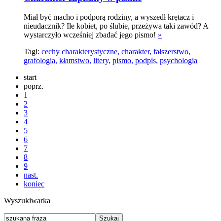
Miał być macho i podporą rodziny, a wyszedł krętacz i
nieudacznik? Ile kobiet, po ślubie, przeżywa taki zawód? A
wystarczyło wcześniej zbadać jego pismo!
»
Tagi:
cechy charakterystyczne,
charakter,
fałszerstwo,
grafologia,
kłamstwo,
litery,
pismo,
podpis,
psychologia
start
poprz.
1
2
3
4
5
6
7
8
9
nast.
koniec
Wyszukiwarka