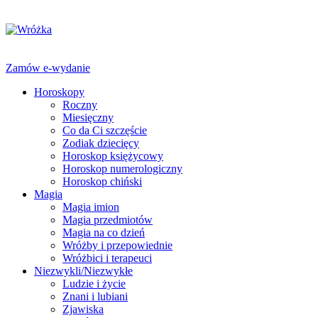
Zamów e-wydanie
Horoskopy
Roczny
Miesięczny
Co da Ci szczęście
Zodiak dziecięcy
Horoskop księżycowy
Horoskop numerologiczny
Horoskop chiński
Magia
Magia imion
Magia przedmiotów
Magia na co dzień
Wróżby i przepowiednie
Wróżbici i terapeuci
Niezwykli/Niezwykłe
Ludzie i życie
Znani i lubiani
Zjawiska