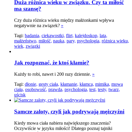
Duża różnica wieku w związku. Czy ta miłość
ma szansę?
Czy duża różnica wieku między małżonkami wpływa
negatywnie na związek?
»
Tagi:
badania,
ciekawostki,
flirt,
kalejdoskop,
lata,
małżeństwo,
miłość,
nauka,
pary,
psychologia,
różnica wieku,
wiek,
związki
Jak rozpoznać, że ktoś kłamie?
Każdy to robi, nawet i 200 razy dziennie.
»
Tagi:
dłonie,
gesty ciała,
kłamanie,
kłamca,
mimika,
mowa
ciała,
osobowość,
prawda,
psychologia,
test,
testy,
twarz,
uścisk
Samcze zaloty, czyli jak podrywają mężczyźni
Kiedy mowa ciała nabiera największego znaczenia?
Oczywiście w języku miłości! Dlatego poznaj tajniki