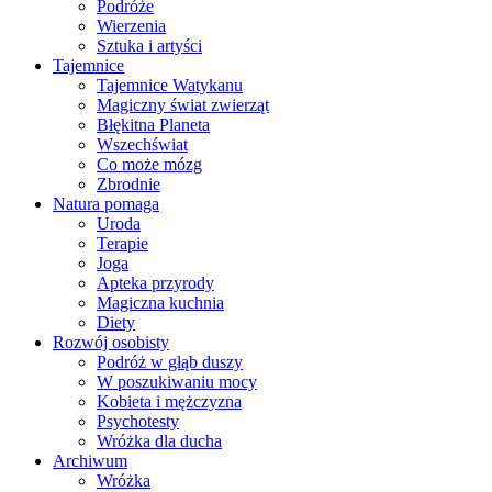
Podróże
Wierzenia
Sztuka i artyści
Tajemnice
Tajemnice Watykanu
Magiczny świat zwierząt
Błękitna Planeta
Wszechświat
Co może mózg
Zbrodnie
Natura pomaga
Uroda
Terapie
Joga
Apteka przyrody
Magiczna kuchnia
Diety
Rozwój osobisty
Podróż w głąb duszy
W poszukiwaniu mocy
Kobieta i mężczyzna
Psychotesty
Wróżka dla ducha
Archiwum
Wróżka