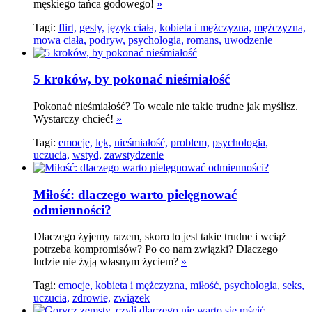
męskiego tańca godowego!
»
Tagi:
flirt,
gesty,
język ciała,
kobieta i mężczyzna,
mężczyzna,
mowa ciała,
podryw,
psychologia,
romans,
uwodzenie
5 kroków, by pokonać nieśmiałość
Pokonać nieśmiałość? To wcale nie takie trudne jak myślisz.
Wystarczy chcieć!
»
Tagi:
emocje,
lęk,
nieśmiałość,
problem,
psychologia,
uczucia,
wstyd,
zawstydzenie
Miłość: dlaczego warto pielęgnować
odmienności?
Dlaczego żyjemy razem, skoro to jest takie trudne i wciąż
potrzeba kompromisów? Po co nam związki? Dlaczego
ludzie nie żyją własnym życiem?
»
Tagi:
emocje,
kobieta i mężczyzna,
miłość,
psychologia,
seks,
uczucia,
zdrowie,
związek