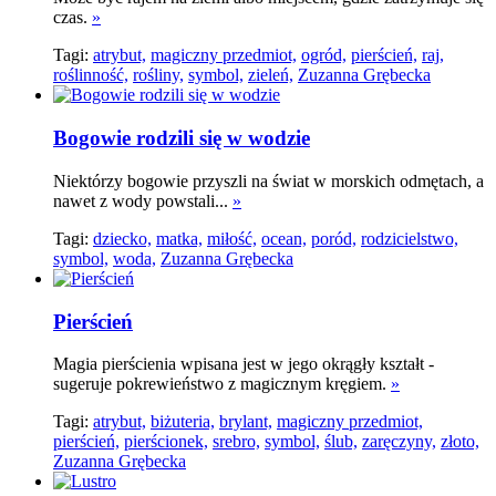
czas.
»
Tagi:
atrybut,
magiczny przedmiot,
ogród,
pierścień,
raj,
roślinność,
rośliny,
symbol,
zieleń,
Zuzanna Grębecka
Bogowie rodzili się w wodzie
Niektórzy bogowie przyszli na świat w morskich odmętach, a
nawet z wody powstali...
»
Tagi:
dziecko,
matka,
miłość,
ocean,
poród,
rodzicielstwo,
symbol,
woda,
Zuzanna Grębecka
Pierścień
Magia pierścienia wpisana jest w jego okrągły kształt -
sugeruje pokrewieństwo z magicznym kręgiem.
»
Tagi:
atrybut,
biżuteria,
brylant,
magiczny przedmiot,
pierścień,
pierścionek,
srebro,
symbol,
ślub,
zaręczyny,
złoto,
Zuzanna Grębecka