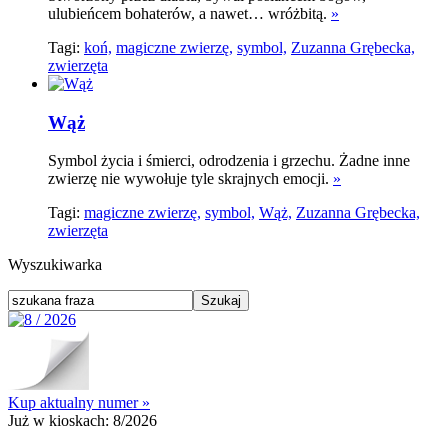
ulubieńcem bohaterów, a nawet… wróżbitą.
»
Tagi:
koń,
magiczne zwierzę,
symbol,
Zuzanna Grębecka,
zwierzęta
Wąż
Symbol życia i śmierci, odrodzenia i grzechu. Żadne inne
zwierzę nie wywołuje tyle skrajnych emocji.
»
Tagi:
magiczne zwierzę,
symbol,
Wąż,
Zuzanna Grębecka,
zwierzęta
Wyszukiwarka
Kup aktualny numer »
Już w kioskach:
8/2026