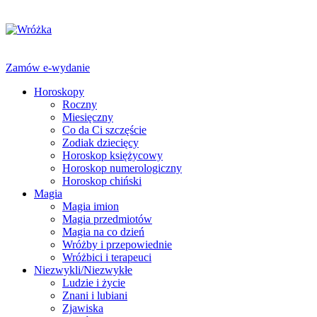
Zamów e-wydanie
Horoskopy
Roczny
Miesięczny
Co da Ci szczęście
Zodiak dziecięcy
Horoskop księżycowy
Horoskop numerologiczny
Horoskop chiński
Magia
Magia imion
Magia przedmiotów
Magia na co dzień
Wróżby i przepowiednie
Wróżbici i terapeuci
Niezwykli/Niezwykłe
Ludzie i życie
Znani i lubiani
Zjawiska