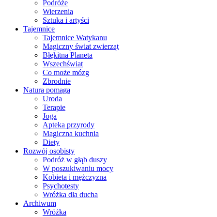
Podróże
Wierzenia
Sztuka i artyści
Tajemnice
Tajemnice Watykanu
Magiczny świat zwierząt
Błękitna Planeta
Wszechświat
Co może mózg
Zbrodnie
Natura pomaga
Uroda
Terapie
Joga
Apteka przyrody
Magiczna kuchnia
Diety
Rozwój osobisty
Podróż w głąb duszy
W poszukiwaniu mocy
Kobieta i mężczyzna
Psychotesty
Wróżka dla ducha
Archiwum
Wróżka