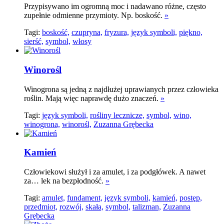
Przypisywano im ogromną moc i nadawano różne, często
zupełnie odmienne przymioty. Np. boskość.
»
Tagi:
boskość,
czupryna,
fryzura,
język symboli,
piękno,
sierść,
symbol,
włosy
Winorośl
Winogrona są jedną z najdłużej uprawianych przez człowieka
roślin. Mają więc naprawdę dużo znaczeń.
»
Tagi:
język symboli,
rośliny lecznicze,
symbol,
wino,
winogrona,
winorośl,
Zuzanna Grębecka
Kamień
Człowiekowi służył i za amulet, i za podgłówek. A nawet
za… lek na bezpłodność.
»
Tagi:
amulet,
fundament,
język symboli,
kamień,
postęp,
przedmiot,
rozwój,
skała,
symbol,
talizman,
Zuzanna
Grębecka