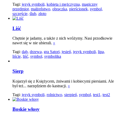
Tagi:
język symboli,
kobieta i mężczyzna,
magiczny
przedmiot,
małżeństwo,
obrączka,
pierścionek,
symbol,
szczęście,
ślub,
złoto
Liść
Chętnie je jadamy, a także z nich wróżymy. Nasi przodkowie
nawet się w nie ubierali.
»
Tagi:
dąb,
drzewa,
gra Satori,
jesień,
język symboli,
lipa,
liście,
liść,
symbol,
symbolika
Sierp
Kojarzył się z Księżycem, żniwami i kobiecymi piersiami. Ale
był też... narzędziem do kastracji.
»
Tagi:
język symboli,
rolnictwo,
sierpień,
symbol,
test1,
test2
Boskie włosy