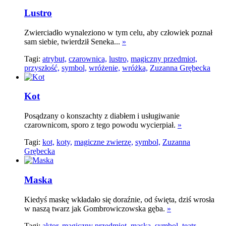
Lustro
Zwierciadło wynaleziono w tym celu, aby człowiek poznał
sam siebie, twierdził Seneka...
»
Tagi:
atrybut,
czarownica,
lustro,
magiczny przedmiot,
przyszłość,
symbol,
wróżenie,
wróżka,
Zuzanna Grębecka
Kot
Posądzany o konszachty z diabłem i usługiwanie
czarownicom, sporo z tego powodu wycierpiał.
»
Tagi:
kot,
koty,
magiczne zwierzę,
symbol,
Zuzanna
Grębecka
Maska
Kiedyś maskę wkładało się doraźnie, od święta, dziś wrosła
w naszą twarz jak Gombrowiczowska gęba.
»
Tagi:
aktor,
magiczny przedmiot,
maska,
symbol,
teatr,