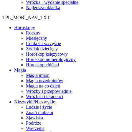
Wróżka - wydanie specjalne
Najlepsza okładka
TPL_MOBI_NAV_TXT
Horoskopy
Roczny
Miesięczny
Co da Ci szczęście
Zodiak dziecięcy
Horoskop księżycowy
Horoskop numerologiczny
Horoskop chiński
Magia
Magia imion
Magia przedmiotów
Magia na co dzień
Wróżby i przepowiednie
Wróżbici i terapeuci
Niezwykli/Niezwykłe
Ludzie i życie
Znani i lubiani
Zjawiska
Podróże
Wierzenia