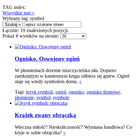
TAG index:
Wszystkie tagi »
Wybrany tag:
symbol
Łącznie:
19
znalezionych pozycji.
Pokaż # wyników na stronie:
Ognisko. Oswojony ogień
W płomieniach drzemie niszczycielska siła. Dopiero
zamkniętym w kamiennym kręgu odbiera się gniew. Ogień
staje się wtedy symbolem domu.
»
Tagi:
język symboli,
ogień,
ognisko,
ognisko domowe,
płomienie,
symbol,
symbole
Krążek zwany obrączką
Wieczna miłość? Nieskończoność? Wymiana handlowa? Co
kryje w sobie obrączka?
»