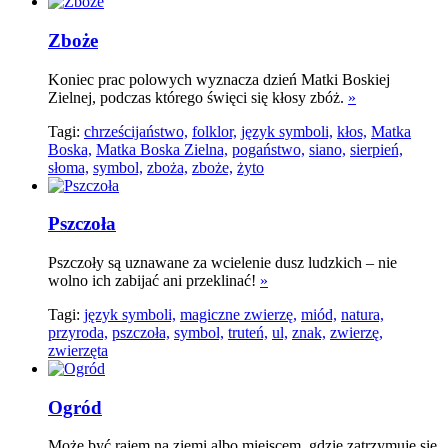
Zboże
Koniec prac polowych wyznacza dzień Matki Boskiej
Zielnej, podczas którego święci się kłosy zbóż.
»
Tagi:
chrześcijaństwo,
folklor,
język symboli,
kłos,
Matka
Boska,
Matka Boska Zielna,
pogaństwo,
siano,
sierpień,
słoma,
symbol,
zboża,
zboże,
żyto
Pszczoła
Pszczoły są uznawane za wcielenie dusz ludzkich – nie
wolno ich zabijać ani przeklinać!
»
Tagi:
język symboli,
magiczne zwierzę,
miód,
natura,
przyroda,
pszczoła,
symbol,
truteń,
ul,
znak,
zwierzę,
zwierzęta
Ogród
Może być rajem na ziemi albo miejscem, gdzie zatrzymuje się