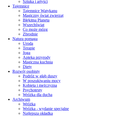
Sztuka i artyści
Tajemnice
Tajemnice Watykanu
Magiczny świat zwierząt
Błękitna Planeta
Wszechświat
Co może mózg
Zbrodnie
Natura pomaga
Uroda
Terapie
Joga
Apteka przyrody
Magiczna kuchnia
Diety
Rozwój osobisty
Podróż w głąb duszy
W poszukiwaniu mocy
Kobieta i mężczyzna
Psychotesty
Wróżka dla ducha
Archiwum
Wróżka
Wróżka - wydanie specjalne
Najlepsza okładka