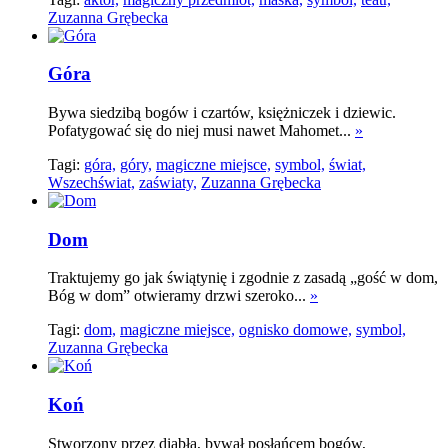
Zuzanna Grębecka
Góra
Bywa siedzibą bogów i czartów, księżniczek i dziewic.
Pofatygować się do niej musi nawet Mahomet...
»
Tagi:
góra,
góry,
magiczne miejsce,
symbol,
świat,
Wszechświat,
zaświaty,
Zuzanna Grębecka
Dom
Traktujemy go jak świątynię i zgodnie z zasadą „gość w dom,
Bóg w dom” otwieramy drzwi szeroko...
»
Tagi:
dom,
magiczne miejsce,
ognisko domowe,
symbol,
Zuzanna Grębecka
Koń
Stworzony przez diabła, bywał posłańcem bogów,