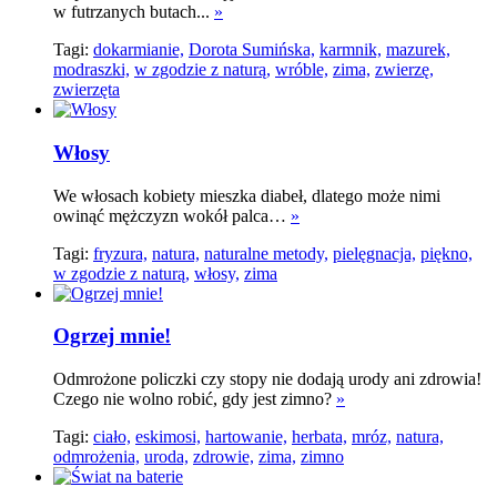
w futrzanych butach...
»
Tagi:
dokarmianie,
Dorota Sumińska,
karmnik,
mazurek,
modraszki,
w zgodzie z naturą,
wróble,
zima,
zwierzę,
zwierzęta
Włosy
We włosach kobiety mieszka diabeł, dlatego może nimi
owinąć mężczyzn wokół palca…
»
Tagi:
fryzura,
natura,
naturalne metody,
pielęgnacja,
piękno,
w zgodzie z naturą,
włosy,
zima
Ogrzej mnie!
Odmrożone policzki czy stopy nie dodają urody ani zdrowia!
Czego nie wolno robić, gdy jest zimno?
»
Tagi:
ciało,
eskimosi,
hartowanie,
herbata,
mróz,
natura,
odmrożenia,
uroda,
zdrowie,
zima,
zimno