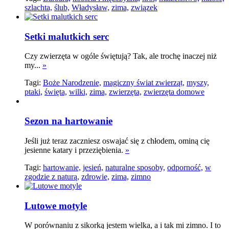
szlachta,
ślub,
Władysław,
zima,
związek
Setki malutkich serc
Czy zwierzęta w ogóle świętują? Tak, ale trochę inaczej niż
my...
»
Tagi:
Boże Narodzenie,
magiczny świat zwierząt,
myszy,
ptaki,
święta,
wilki,
zima,
zwierzęta,
zwierzęta domowe
Sezon na hartowanie
Jeśli już teraz zaczniesz oswajać się z chłodem, ominą cię
jesienne katary i przeziębienia.
»
Tagi:
hartowanie,
jesień,
naturalne sposoby,
odporność,
w
zgodzie z naturą,
zdrowie,
zima,
zimno
Lutowe motyle
W porównaniu z sikorką jestem wielka, a i tak mi zimno. I to