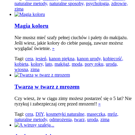
naturalne metody,
naturalne sposoby,
psychologia,
zdrowie,
zima
Magia koloru
Nie musisz mieć szafy pełnej ciuchów i palety do makijażu.
Jeśli wiesz, jakie kolory do ciebie pasują, zawsze możesz
wyglądać świetnie.
»
Tagi:
cera,
jesień,
kanon piękna,
kanon urody,
kobiecość,
kobieta,
kolory,
lato,
makijaż,
moda,
pory roku,
uroda,
wiosna,
zima
Twarzą w twarz z mrozem
Czy wiesz, że w ciągu zimy możesz postarzeć się o 5 lat? Nie
ryzykuj i zabezpieczaj cerę przed mrozem!!
»
Tagi:
cera,
DIY,
kosmetyki naturalne,
maseczka,
mróz,
naturalne metody,
odmrożenia,
twarz,
uroda,
zima