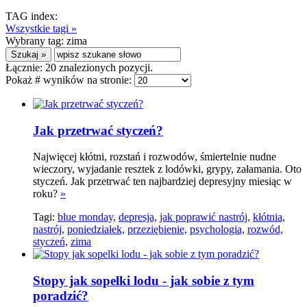
TAG index:
Wszystkie tagi »
Wybrany tag:
zima
Łącznie:
20
znalezionych pozycji.
Pokaż # wyników na stronie:
Jak przetrwać styczeń?
Najwięcej kłótni, rozstań i rozwodów, śmiertelnie nudne
wieczory, wyjadanie resztek z lodówki, grypy, załamania. Oto
styczeń. Jak przetrwać ten najbardziej depresyjny miesiąc w
roku?
»
Tagi:
blue monday,
depresja,
jak poprawić nastrój,
kłótnia,
nastrój,
poniedziałek,
przeziębienie,
psychologia,
rozwód,
styczeń,
zima
Stopy jak sopelki lodu - jak sobie z tym
poradzić?