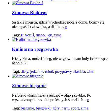
Zimowa Białoruś
Są takie miejsca, gdzie wychodząc nocą z domu, boimy się
nie napaści człowieka, a diabła…
»
Tagi:
Białoruś,
diabeł,
lęk,
zima
Kulinarna rozgrzewka
Kiedy zima, mróz i śnieg, nie w głowie nam lody i chłodzące
napoje.
»
Tagi:
diety,
jedzenie,
miód,
przyprawy,
skrobia,
zima
Zimowe bieganie
Na biegówkach można jeździć wolno i szybko. Po
wyznaczonych trasach i po leśnych ścieżkach...
»
Tagi:
bieganie,
biegówki,
góry,
narty,
sport,
zima