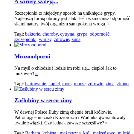
A wirusy szaleją...
Szczepionki to niejedyny sposób na uniknięcie grypy.
Najlepszą formą obrony jest atak. Jeśli wzmocnisz odporność
siłami natury, twój organizm sam pokona wroga.
»
Tagi:
bakterie,
choroby,
cytryna,
grypa,
odporność,
szczepionki,
wirusy,
zdrowie,
zima
Mrozoodporni
Na myśl o chłodzie i lodzie im robi się... ciepło! Jak to
możliwe?!
»
Tagi:
hartowanie,
kąpiel,
mors,
morze,
zdrowie,
zima,
zimno
Zaślubiny w sercu zimy
W dawnej Polsce śluby zimą chętnie brali królowie.
Patronujące im znaki Koziorożca i Wodnika gwarantowały
trwałe związki. Czy jednak zawsze szczęśliwe?
»
Tagi:
Barbara,
kobieta i mężczyzna,
król,
małżeństwo,
miłość,