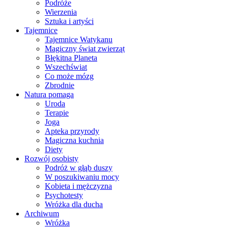
Podróże
Wierzenia
Sztuka i artyści
Tajemnice
Tajemnice Watykanu
Magiczny świat zwierząt
Błękitna Planeta
Wszechświat
Co może mózg
Zbrodnie
Natura pomaga
Uroda
Terapie
Joga
Apteka przyrody
Magiczna kuchnia
Diety
Rozwój osobisty
Podróż w głąb duszy
W poszukiwaniu mocy
Kobieta i mężczyzna
Psychotesty
Wróżka dla ducha
Archiwum
Wróżka