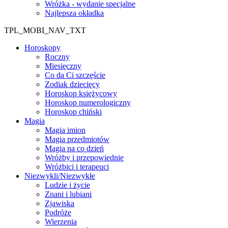
Wróżka - wydanie specjalne
Najlepsza okładka
TPL_MOBI_NAV_TXT
Horoskopy
Roczny
Miesięczny
Co da Ci szczęście
Zodiak dziecięcy
Horoskop księżycowy
Horoskop numerologiczny
Horoskop chiński
Magia
Magia imion
Magia przedmiotów
Magia na co dzień
Wróżby i przepowiednie
Wróżbici i terapeuci
Niezwykli/Niezwykłe
Ludzie i życie
Znani i lubiani
Zjawiska
Podróże
Wierzenia