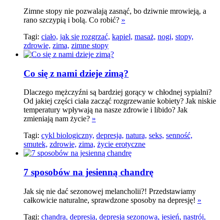
Zimne stopy nie pozwalają zasnąć, bo dziwnie mrowieją, a
rano szczypią i bolą. Co robić?
»
Tagi:
ciało,
jak się rozgrzać,
kąpiel,
masaż,
nogi,
stopy,
zdrowie,
zima,
zimne stopy
Co się z nami dzieje zimą?
Dlaczego mężczyźni są bardziej gorący w chłodnej sypialni?
Od jakiej części ciała zacząć rozgrzewanie kobiety? Jak niskie
temperatury wpływają na nasze zdrowie i libido? Jak
zmieniają nam życie?
»
Tagi:
cykl biologiczny,
depresja,
natura,
seks,
senność,
smutek,
zdrowie,
zima,
życie erotyczne
7 sposobów na jesienną chandrę
Jak się nie dać sezonowej melancholii?! Przedstawiamy
całkowicie naturalne, sprawdzone sposoby na depresję!
»
Tagi:
chandra,
depresja,
depresja sezonowa,
jesień,
nastrój,