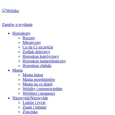
Zamów e-wydanie
Horoskopy
Roczny
Miesięczny
Co da Ci szczęście
Zodiak dziecięcy
Horoskop księżycowy
Horoskop numerologiczny
Horoskop chiński
Magia
Magia imion
Magia przedmiotów
Magia na co dzień
Wróżby i przepowiednie
Wróżbici i terapeuci
Niezwykli/Niezwykłe
Ludzie i życie
Znani i lubiani
Zjawiska