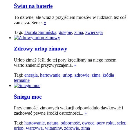
Świat na baterie
To dziwne, ale wraz z przyjściem mrozów w ludziach też coś
zamarza. Serce.
»
Tagi:
Dorota Sumińska,
gołębie,
zima,
zwierzęta
Zdrowy urlop zimowy
Urlop zimą? Jeśli do tej pory kręciliśmy na niego nosem,
warto zmienić przyzwyczajenia.
»
Tagi:
energia,
hartowanie,
urlop,
zdrowie,
zima,
źródła
termalne
Śniegu moc
Przyjemności zimowych wakacji odpowiednio dawkować i
zachować pewne środki ostrożności...
»
Tagi:
hartowanie,
natura,
odporność,
owoce,
pory roku,
seler,
urlop,
warzywa,
witaminy,
zdrowie,
zima