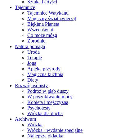
Sztuka i artyści
Tajemnice
Tajemnice Watykanu
Magiczny świat zwierząt
Błękitna Planeta
Wszechświat
Co może mózg
Zbrodnie
Natura pomaga
Uroda
Terapie
Joga
Apteka przyrody
Magiczna kuchnia
Diety
Rozwój osobisty
Podróż w głąb duszy
W poszukiwaniu mocy
Kobieta i mężczyzna
Psychotesty
Wróżka dla ducha
Archiwum
Wróżka
Wróżka - wydanie specjalne
Najlepsza okładka