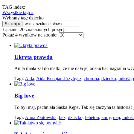
TAG index:
Wszystkie tagi »
Wybrany tag:
dziecko
Łącznie:
20
znalezionych pozycji.
Pokaż # wyników na stronie:
Ukryta prawda
Anita miała żal do matki, że nie dała jej odsłuchać nagrania 
Tagi:
Aida,
Aida Kosojan-Przybysz,
choroba,
dziecko,
miłość,
Big love
To był maj, pachniała Saska Kępa. Tak się zaczyna ta historia!
Tagi:
Anna Złotowska,
bez,
dziecko,
felieton,
karty,
maj,
miłość