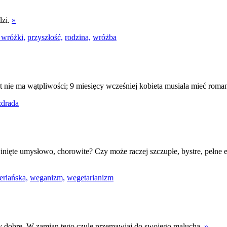
dzi.
»
 wróżki,
przyszłość,
rodzina,
wróżba
kt nie ma wątpliwości; 9 miesięcy wcześniej kobieta musiała mieć roma
zdrada
inięte umysłowo, chorowite? Czy może raczej szczupłe, bystre, pełne 
eriańska,
weganizm,
wegetarianizm
czy dobre. W zamian tego czule przemawiaj do swojego malucha.
»