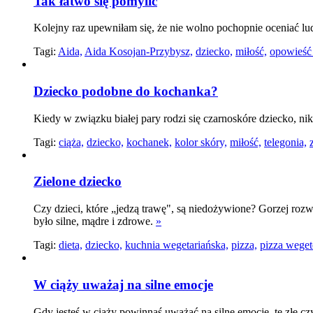
Tak łatwo się pomylić
Kolejny raz upewniłam się, że nie wolno pochopnie oceniać lu
Tagi:
Aida,
Aida Kosojan-Przybysz,
dziecko,
miłość,
opowieść
Dziecko podobne do kochanka?
Kiedy w związku białej pary rodzi się czarnoskóre dziecko, ni
Tagi:
ciąża,
dziecko,
kochanek,
kolor skóry,
miłość,
telegonia,
Zielone dziecko
Czy dzieci, które „jedzą trawę", są niedożywione? Gorzej rozw
było silne, mądre i zdrowe.
»
Tagi:
dieta,
dziecko,
kuchnia wegetariańska,
pizza,
pizza weget
W ciąży uważaj na silne emocje
Gdy jesteś w ciąży powinnaś uważać na silne emocje, te złe 