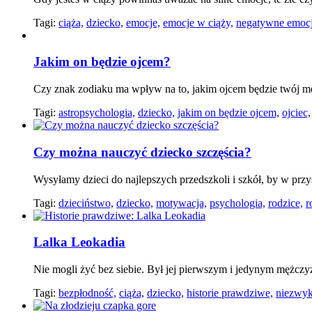
Tagi:
ciąża,
dziecko,
emocje,
emocje w ciąży,
negatywne emoc
Jakim on będzie ojcem?
Czy znak zodiaku ma wpływ na to, jakim ojcem będzie twój m
Tagi:
astropsychologia,
dziecko,
jakim on będzie ojcem,
ojciec,
Czy można nauczyć dziecko szczęścia?
Wysyłamy dzieci do najlepszych przedszkoli i szkół, by w przys
Tagi:
dzieciństwo,
dziecko,
motywacja,
psychologia,
rodzice,
r
Lalka Leokadia
Nie mogli żyć bez siebie. Był jej pierwszym i jedynym mężczyz
Tagi:
bezpłodność,
ciąża,
dziecko,
historie prawdziwe,
niezwykł