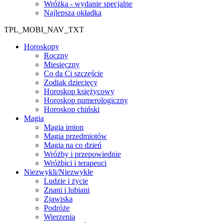
Wróżka - wydanie specjalne
Najlepsza okładka
TPL_MOBI_NAV_TXT
Horoskopy
Roczny
Miesięczny
Co da Ci szczęście
Zodiak dziecięcy
Horoskop księżycowy
Horoskop numerologiczny
Horoskop chiński
Magia
Magia imion
Magia przedmiotów
Magia na co dzień
Wróżby i przepowiednie
Wróżbici i terapeuci
Niezwykli/Niezwykłe
Ludzie i życie
Znani i lubiani
Zjawiska
Podróże
Wierzenia