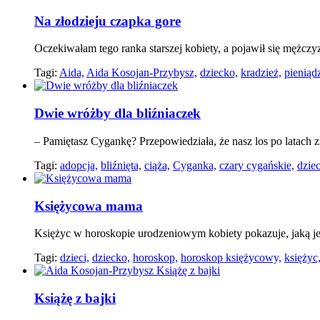
Na złodzieju czapka gore
Oczekiwałam tego ranka starszej kobiety, a pojawił się mężczy
Tagi:
Aida,
Aida Kosojan-Przybysz,
dziecko,
kradzież,
pieniąd
Dwie wróżby dla bliźniaczek
– Pamiętasz Cygankę? Przepowiedziała, że nasz los po latach z
Tagi:
adopcja,
bliźnięta,
ciąża,
Cyganka,
czary cygańskie,
dzie
Księżycowa mama
Księżyc w horoskopie urodzeniowym kobiety pokazuje, jaką je
Tagi:
dzieci,
dziecko,
horoskop,
horoskop księżycowy,
księżyc
Książę z bajki