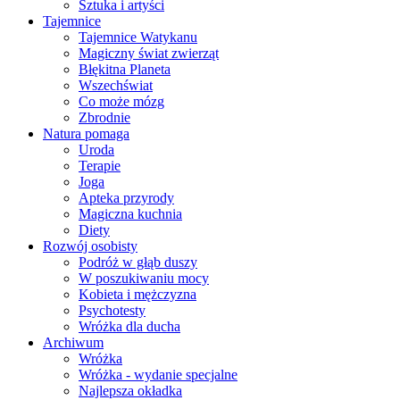
Sztuka i artyści
Tajemnice
Tajemnice Watykanu
Magiczny świat zwierząt
Błękitna Planeta
Wszechświat
Co może mózg
Zbrodnie
Natura pomaga
Uroda
Terapie
Joga
Apteka przyrody
Magiczna kuchnia
Diety
Rozwój osobisty
Podróż w głąb duszy
W poszukiwaniu mocy
Kobieta i mężczyzna
Psychotesty
Wróżka dla ducha
Archiwum
Wróżka
Wróżka - wydanie specjalne
Najlepsza okładka