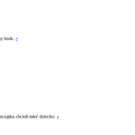
ny krok.
»
oczątku chcieli mieć dziecko.
»