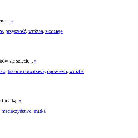
zna...
»
ze,
przyszłość,
wróżba,
złodzieje
nów się splecie...
»
cko,
historie prawdziwe,
opowieści,
wróżba
st matką.
»
,
macieczyństwo,
matka