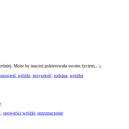
wcześniej. Może by inaczej pokierowała swoim życiem...
»
opowieść wróżki,
przyszłość,
rodzina,
wróżba
»
,
opowieści wróżki,
przeznaczenie