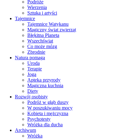
Podróże
Wierzenia
Sztuka i artyści
Tajemnice
Tajemnice Watykanu
Magiczny świat zwierząt
Błękitna Planeta
Wszechświat
Co może mózg
Zbrodnie
Natura pomaga
Uroda
Terapie
Joga
Apteka przyrody
Magiczna kuchnia
Diety
Rozwój osobisty
Podróż w głąb duszy
W poszukiwaniu mocy
Kobieta i mężczyzna
Psychotesty
Wróżka dla ducha
Archiwum
Wróżka