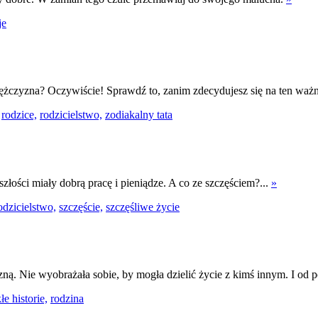
je
ężczyzna? Oczywiście! Sprawdź to, zanim zdecydujesz się na ten waż
rodzice,
rodzicielstwo,
zodiakalny tata
złości miały dobrą pracę i pieniądze. A co ze szczęściem?...
»
odzicielstwo,
szczęście,
szczęśliwe życie
ną. Nie wyobrażała sobie, by mogła dzielić życie z kimś innym. I od p
e historie,
rodzina