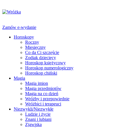
Zamów e-wydanie
Horoskopy
Roczny
Miesięczny
Co da Ci szczęście
Zodiak dziecięcy
Horoskop księżycowy
Horoskop numerologiczny
Horoskop chiński
Magia
Magia imion
Magia przedmiotów
Magia na co dzień
Wróżby i przepowiednie
Wróżbici i terapeuci
Niezwykli/Niezwykłe
Ludzie i życie
Znani i lubiani
Zjawiska