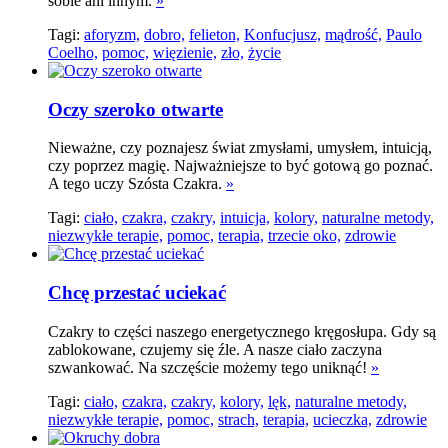
sobie ani innym.
»
Tagi:
aforyzm,
dobro,
felieton,
Konfucjusz,
mądrość,
Paulo
Coelho,
pomoc,
więzienie,
zło,
życie
Oczy szeroko otwarte
Nieważne, czy poznajesz świat zmysłami, umysłem, intuicją,
czy poprzez magię. Najważniejsze to być gotową go poznać.
A tego uczy Szósta Czakra.
»
Tagi:
ciało,
czakra,
czakry,
intuicja,
kolory,
naturalne metody,
niezwykłe terapie,
pomoc,
terapia,
trzecie oko,
zdrowie
Chcę przestać uciekać
Czakry to części naszego energetycznego kręgosłupa. Gdy są
zablokowane, czujemy się źle. A nasze ciało zaczyna
szwankować. Na szczęście możemy tego uniknąć!
»
Tagi:
ciało,
czakra,
czakry,
kolory,
lęk,
naturalne metody,
niezwykłe terapie,
pomoc,
strach,
terapia,
ucieczka,
zdrowie