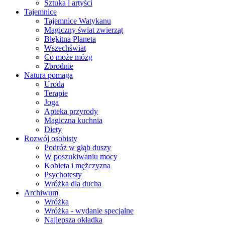
Sztuka i artyści
Tajemnice
Tajemnice Watykanu
Magiczny świat zwierząt
Błękitna Planeta
Wszechświat
Co może mózg
Zbrodnie
Natura pomaga
Uroda
Terapie
Joga
Apteka przyrody
Magiczna kuchnia
Diety
Rozwój osobisty
Podróż w głąb duszy
W poszukiwaniu mocy
Kobieta i mężczyzna
Psychotesty
Wróżka dla ducha
Archiwum
Wróżka
Wróżka - wydanie specjalne
Najlepsza okładka