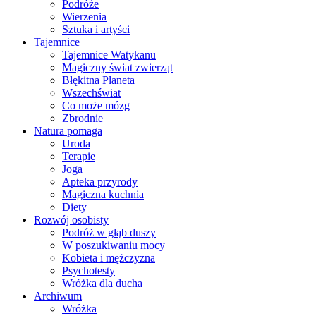
Podróże
Wierzenia
Sztuka i artyści
Tajemnice
Tajemnice Watykanu
Magiczny świat zwierząt
Błękitna Planeta
Wszechświat
Co może mózg
Zbrodnie
Natura pomaga
Uroda
Terapie
Joga
Apteka przyrody
Magiczna kuchnia
Diety
Rozwój osobisty
Podróż w głąb duszy
W poszukiwaniu mocy
Kobieta i mężczyzna
Psychotesty
Wróżka dla ducha
Archiwum
Wróżka