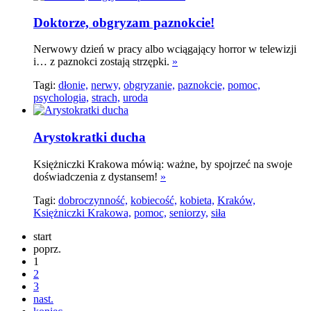
Doktorze, obgryzam paznokcie!
Nerwowy dzień w pracy albo wciągający horror w telewizji
i… z paznokci zostają strzępki.
»
Tagi:
dłonie,
nerwy,
obgryzanie,
paznokcie,
pomoc,
psychologia,
strach,
uroda
Arystokratki ducha
Księżniczki Krakowa mówią: ważne, by spojrzeć na swoje
doświadczenia z dystansem!
»
Tagi:
dobroczynność,
kobiecość,
kobieta,
Kraków,
Księżniczki Krakowa,
pomoc,
seniorzy,
siła
start
poprz.
1
2
3
nast.