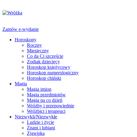
Zamów e-wydanie
Horoskopy
Roczny
Miesięczny
Co da Ci szczęście
Zodiak dziecięcy
Horoskop księżycowy
Horoskop numerologiczny
Horoskop chiński
Magia
Magia imion
Magia przedmiotów
Magia na co dzień
Wróżby i przepowiednie
Wróżbici i terapeuci
Niezwykli/Niezwykłe
Ludzie i życie
Znani i lubiani
Zjawiska