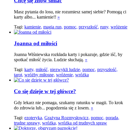
Chcę się znów śmiać
Masz pytania do losu, nie rozumiesz samej siebie? Pomogą ci
karty albo... kamienie!!
»
Tagi:
kamienie,
magia run,
pomoc,
przyszłość,
runy,
wróżenie
Joanna od miłości
Joanna Wiśniewska rozkłada karty i pokazuje, gdzie iść, by
spotkać miłość życia. Ludzie słuchają.
»
Tagi:
karty,
miłość,
niezwykli ludzie,
pomoc,
przyszłość,
tarot,
wróżby miłosne,
wróżenie,
wróżka
Co się dzieje w tej główce?
Gdy lekarz nie pomaga, szukamy ratunku w magii. To krok
do zdrowia lub... pogodzenia się z losem.
»
Tagi:
ezoteryka,
Grażyna Rozmysłowicz,
pomoc,
porada,
trudne sprawy,
wróżka,
wróżka od trudnych spraw