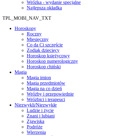
Wróżka - wydanie specjalne
Najlepsza okładka
TPL_MOBI_NAV_TXT
Horoskopy
Roczny
Miesięczny
Co da Ci szczęście
Zodiak dziecięcy
Horoskop księżycowy
Horoskop numerologiczny
Horoskop chiński
Magia
Magia imion
Magia przedmiotów
Magia na co dzień
Wróżby i przepowiednie
Wróżbici i terapeuci
Niezwykli/Niezwykłe
Ludzie i życie
Znani i lubiani
Zjawiska
Podróże
Wierzenia