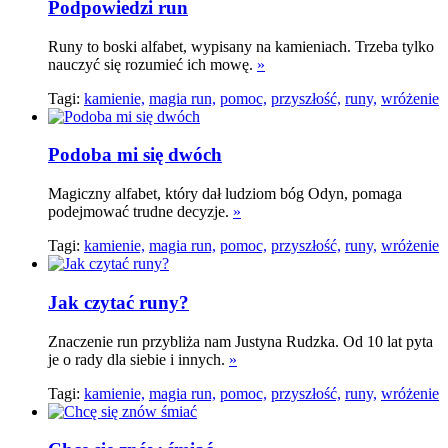
Podpowiedzi run
Runy to boski alfabet, wypisany na kamieniach. Trzeba tylko
nauczyć się rozumieć ich mowę.
»
Tagi:
kamienie,
magia run,
pomoc,
przyszłość,
runy,
wróżenie
Podoba mi się dwóch
Magiczny alfabet, który dał ludziom bóg Odyn, pomaga
podejmować trudne decyzje.
»
Tagi:
kamienie,
magia run,
pomoc,
przyszłość,
runy,
wróżenie
Jak czytać runy?
Znaczenie run przybliża nam Justyna Rudzka. Od 10 lat pyta
je o rady dla siebie i innych.
»
Tagi:
kamienie,
magia run,
pomoc,
przyszłość,
runy,
wróżenie