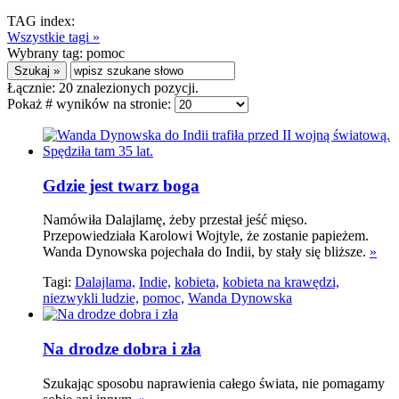
TAG index:
Wszystkie tagi »
Wybrany tag:
pomoc
Łącznie:
20
znalezionych pozycji.
Pokaż # wyników na stronie:
Gdzie jest twarz boga
Namówiła Dalajlamę, żeby przestał jeść mięso.
Przepowiedziała Karolowi Wojtyle, że zostanie papieżem.
Wanda Dynowska pojechała do Indii, by stały się bliższe.
»
Tagi:
Dalajlama,
Indie,
kobieta,
kobieta na krawędzi,
niezwykli ludzie,
pomoc,
Wanda Dynowska
Na drodze dobra i zła
Szukając sposobu naprawienia całego świata, nie pomagamy