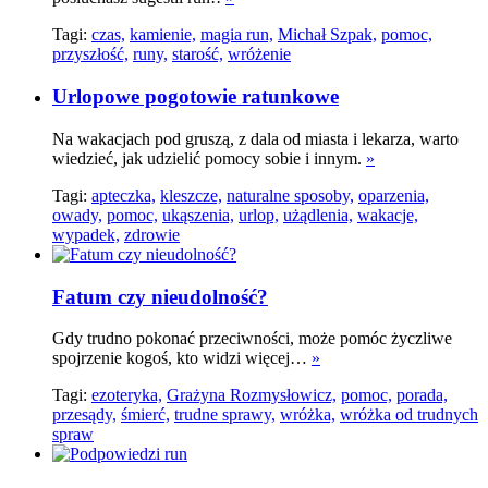
Tagi:
czas,
kamienie,
magia run,
Michał Szpak,
pomoc,
przyszłość,
runy,
starość,
wróżenie
Urlopowe pogotowie ratunkowe
Na wakacjach pod gruszą, z dala od miasta i lekarza, warto
wiedzieć, jak udzielić pomocy sobie i innym.
»
Tagi:
apteczka,
kleszcze,
naturalne sposoby,
oparzenia,
owady,
pomoc,
ukąszenia,
urlop,
użądlenia,
wakacje,
wypadek,
zdrowie
Fatum czy nieudolność?
Gdy trudno pokonać przeciwności, może pomóc życzliwe
spojrzenie kogoś, kto widzi więcej…
»
Tagi:
ezoteryka,
Grażyna Rozmysłowicz,
pomoc,
porada,
przesądy,
śmierć,
trudne sprawy,
wróżka,
wróżka od trudnych
spraw