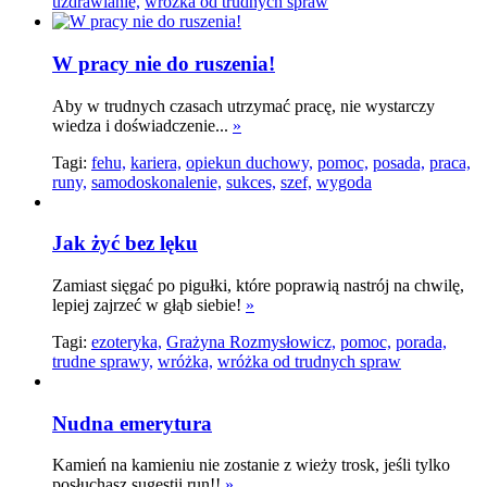
uzdrawianie,
wróżka od trudnych spraw
W pracy nie do ruszenia!
Aby w trudnych czasach utrzymać pracę, nie wystarczy
wiedza i doświadczenie...
»
Tagi:
fehu,
kariera,
opiekun duchowy,
pomoc,
posada,
praca,
runy,
samodoskonalenie,
sukces,
szef,
wygoda
Jak żyć bez lęku
Zamiast sięgać po pigułki, które poprawią nastrój na chwilę,
lepiej zajrzeć w głąb siebie!
»
Tagi:
ezoteryka,
Grażyna Rozmysłowicz,
pomoc,
porada,
trudne sprawy,
wróżka,
wróżka od trudnych spraw
Nudna emerytura
Kamień na kamieniu nie zostanie z wieży trosk, jeśli tylko
posłuchasz sugestii run!!
»