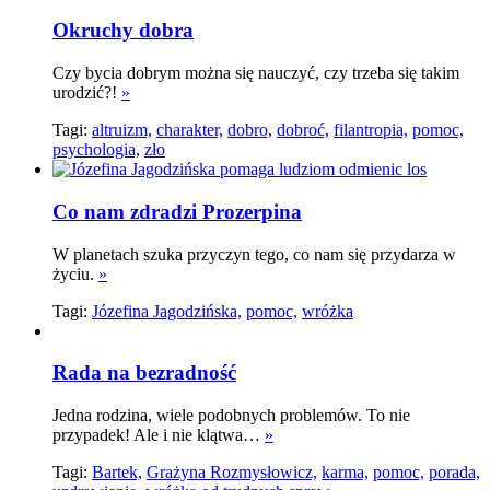
Okruchy dobra
Czy bycia dobrym można się nauczyć, czy trzeba się takim
urodzić?!
»
Tagi:
altruizm,
charakter,
dobro,
dobroć,
filantropia,
pomoc,
psychologia,
zło
Co nam zdradzi Prozerpina
W planetach szuka przyczyn tego, co nam się przydarza w
życiu.
»
Tagi:
Józefina Jagodzińska,
pomoc,
wróżka
Rada na bezradność
Jedna rodzina, wiele podobnych problemów. To nie
przypadek! Ale i nie klątwa…
»
Tagi:
Bartek,
Grażyna Rozmysłowicz,
karma,
pomoc,
porada,