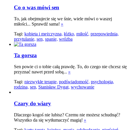
Co o was mówi sen
To, jak obejmujecie się we śnie, wiele mówi o waszej
miłości... Sprawdź sama!
»
Tagi:
kobieta i mężczyzna,
łóżko,
miłość,
przepowiednia,
przytulanie,
sen,
spanie,
wróżba
Ta gorsza
Sen powie ci o tobie całą prawdę. To, do czego nie chcesz się
przyznać nawet przed sobą...
»
Tagi:
niezwykłe terapie,
podświadomość,
psychologia,
rodzina,
sen,
Stanisław Dygat,
wychowanie
Czary do wiary
Dlaczego kogoś nie lubisz? Czemu nie możesz schudnąć?
Wszystko da się wytłumaczyć magią!
»
Tagi:
karty tarota,
księżyc,
magia,
odchudzanie,
pierścień