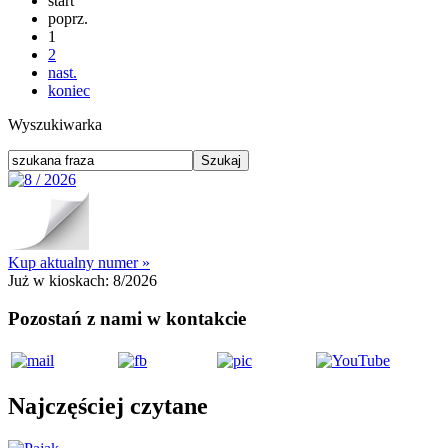
start
poprz.
1
2
nast.
koniec
Wyszukiwarka
Kup aktualny numer »
Już w kioskach:
8/2026
Pozostań z nami w kontakcie
Najczęściej czytane