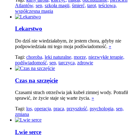
Atlantów,
sen,
szkoła magii,
śmierć,
tarot,
teściowa,
współczesna magia
Lekarstwo
Do dziś nie wiedziałabym, że jestem chora, gdyby nie
podpowiedziała mi tego moja podświadomość.
»
Tagi:
choroba,
leki naturalne,
morze,
niezwykłe terapie,
podświadomość,
sen,
tarczyca,
zdrowie
Czas na szczęście
Czasami strach otrzeźwia jak kubeł zimnej wody. Potrafił
sprawić, że życie staje się warte życia.
»
Tagi:
los,
operacja,
praca,
przyszłość,
psychologia,
sen,
zmiana
Lwie serce