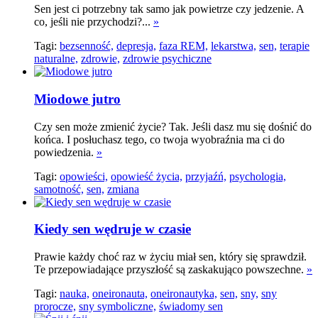
Sen jest ci potrzebny tak samo jak powietrze czy jedzenie. A
co, jeśli nie przychodzi?...
»
Tagi:
bezsenność,
depresja,
faza REM,
lekarstwa,
sen,
terapie
naturalne,
zdrowie,
zdrowie psychiczne
Miodowe jutro
Czy sen może zmienić życie? Tak. Jeśli dasz mu się dośnić do
końca. I posłuchasz tego, co twoja wyobraźnia ma ci do
powiedzenia.
»
Tagi:
opowieści,
opowieść życia,
przyjaźń,
psychologia,
samotność,
sen,
zmiana
Kiedy sen wędruje w czasie
Prawie każdy choć raz w życiu miał sen, który się sprawdził.
Te przepowiadające przyszłość są zaskakująco powszechne.
»
Tagi:
nauka,
oneironauta,
oneironautyka,
sen,
sny,
sny
prorocze,
sny symboliczne,
świadomy sen