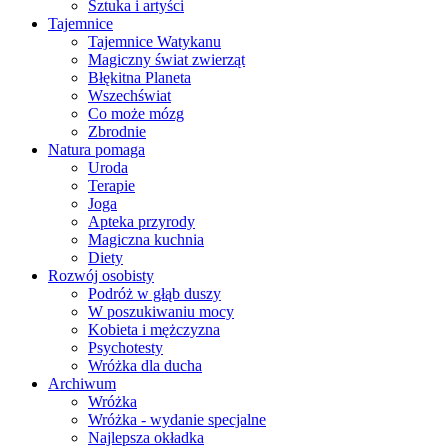
Sztuka i artyści
Tajemnice
Tajemnice Watykanu
Magiczny świat zwierząt
Błękitna Planeta
Wszechświat
Co może mózg
Zbrodnie
Natura pomaga
Uroda
Terapie
Joga
Apteka przyrody
Magiczna kuchnia
Diety
Rozwój osobisty
Podróż w głąb duszy
W poszukiwaniu mocy
Kobieta i mężczyzna
Psychotesty
Wróżka dla ducha
Archiwum
Wróżka
Wróżka - wydanie specjalne
Najlepsza okładka