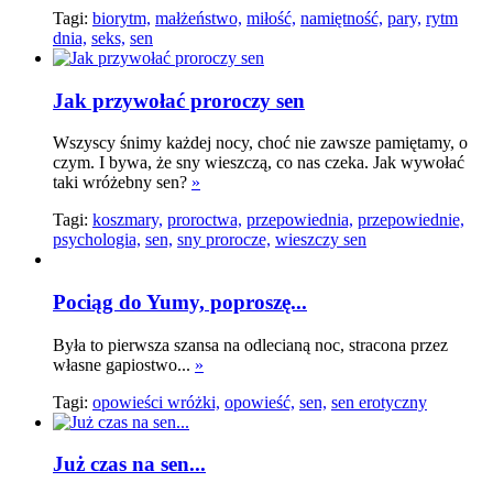
Tagi:
biorytm,
małżeństwo,
miłość,
namiętność,
pary,
rytm
dnia,
seks,
sen
Jak przywołać proroczy sen
Wszyscy śnimy każdej nocy, choć nie zawsze pamiętamy, o
czym. I bywa, że sny wieszczą, co nas czeka. Jak wywołać
taki wróżebny sen?
»
Tagi:
koszmary,
proroctwa,
przepowiednia,
przepowiednie,
psychologia,
sen,
sny prorocze,
wieszczy sen
Pociąg do Yumy, poproszę...
Była to pierwsza szansa na odlecianą noc, stracona przez
własne gapiostwo...
»
Tagi:
opowieści wróżki,
opowieść,
sen,
sen erotyczny
Już czas na sen...