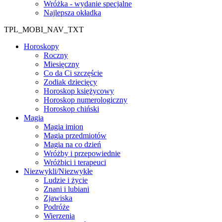
Wróżka - wydanie specjalne
Najlepsza okładka
TPL_MOBI_NAV_TXT
Horoskopy
Roczny
Miesięczny
Co da Ci szczęście
Zodiak dziecięcy
Horoskop księżycowy
Horoskop numerologiczny
Horoskop chiński
Magia
Magia imion
Magia przedmiotów
Magia na co dzień
Wróżby i przepowiednie
Wróżbici i terapeuci
Niezwykli/Niezwykłe
Ludzie i życie
Znani i lubiani
Zjawiska
Podróże
Wierzenia