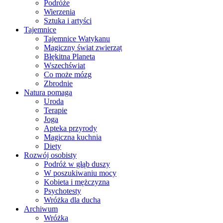
Podróże
Wierzenia
Sztuka i artyści
Tajemnice
Tajemnice Watykanu
Magiczny świat zwierząt
Błękitna Planeta
Wszechświat
Co może mózg
Zbrodnie
Natura pomaga
Uroda
Terapie
Joga
Apteka przyrody
Magiczna kuchnia
Diety
Rozwój osobisty
Podróż w głąb duszy
W poszukiwaniu mocy
Kobieta i mężczyzna
Psychotesty
Wróżka dla ducha
Archiwum
Wróżka