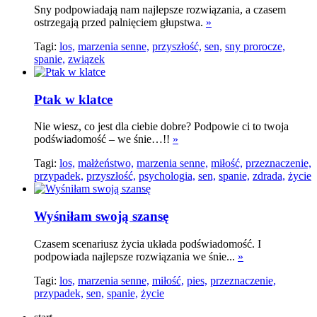
Sny podpowiadają nam najlepsze rozwiązania, a czasem
ostrzegają przed palnięciem głupstwa.
»
Tagi:
los,
marzenia senne,
przyszłość,
sen,
sny prorocze,
spanie,
związek
Ptak w klatce
Nie wiesz, co jest dla ciebie dobre? Podpowie ci to twoja
podświadomość – we śnie…!!
»
Tagi:
los,
małżeństwo,
marzenia senne,
miłość,
przeznaczenie,
przypadek,
przyszłość,
psychologia,
sen,
spanie,
zdrada,
życie
Wyśniłam swoją szansę
Czasem scenariusz życia układa podświadomość. I
podpowiada najlepsze rozwiązania we śnie...
»
Tagi:
los,
marzenia senne,
miłość,
pies,
przeznaczenie,
przypadek,
sen,
spanie,
życie