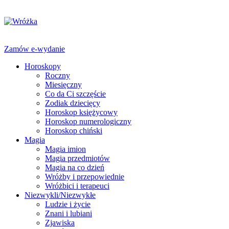
Zamów e-wydanie
Horoskopy
Roczny
Miesięczny
Co da Ci szczęście
Zodiak dziecięcy
Horoskop księżycowy
Horoskop numerologiczny
Horoskop chiński
Magia
Magia imion
Magia przedmiotów
Magia na co dzień
Wróżby i przepowiednie
Wróżbici i terapeuci
Niezwykli/Niezwykłe
Ludzie i życie
Znani i lubiani
Zjawiska