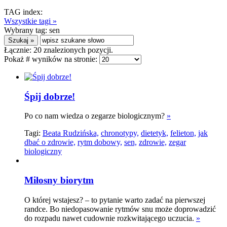
TAG index:
Wszystkie tagi »
Wybrany tag:
sen
Łącznie:
20
znalezionych pozycji.
Pokaż # wyników na stronie:
Śpij dobrze!
Po co nam wiedza o zegarze biologicznym?
»
Tagi:
Beata Rudzińska,
chronotypy,
dietetyk,
felieton,
jak
dbać o zdrowie,
rytm dobowy,
sen,
zdrowie,
zegar
biologiczny
Miłosny biorytm
O której wstajesz? – to pytanie warto zadać na pierwszej
randce. Bo niedopasowanie rytmów snu może doprowadzić
do rozpadu nawet cudownie rozkwitającego uczucia.
»