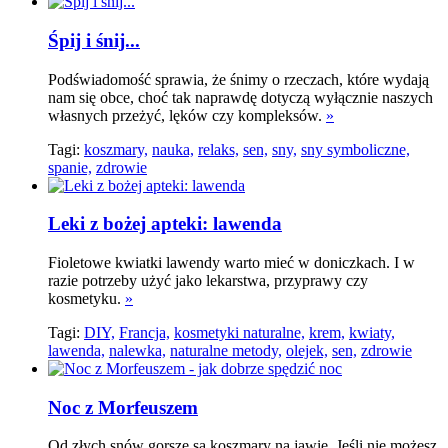
Śpij i śnij...
Podświadomość sprawia, że śnimy o rzeczach, które wydają
nam się obce, choć tak naprawdę dotyczą wyłącznie naszych
własnych przeżyć, lęków czy kompleksów.
»
Tagi:
koszmary,
nauka,
relaks,
sen,
sny,
sny symboliczne,
spanie,
zdrowie
Leki z bożej apteki: lawenda
Fioletowe kwiatki lawendy warto mieć w doniczkach. I w
razie potrzeby użyć jako lekarstwa, przyprawy czy
kosmetyku.
»
Tagi:
DIY,
Francja,
kosmetyki naturalne,
krem,
kwiaty,
lawenda,
nalewka,
naturalne metody,
olejek,
sen,
zdrowie
Noc z Morfeuszem
Od złych snów gorsze są koszmary na jawie. Jeśli nie możesz