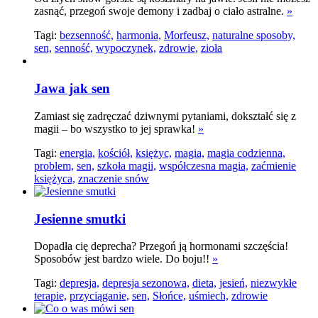
zasnąć, przegoń swoje demony i zadbaj o ciało astralne.
»
Tagi:
bezsenność,
harmonia,
Morfeusz,
naturalne sposoby,
sen,
senność,
wypoczynek,
zdrowie,
zioła
Jawa jak sen
Zamiast się zadręczać dziwnymi pytaniami, dokształć się z
magii – bo wszystko to jej sprawka!
»
Tagi:
energia,
kościół,
księżyc,
magia,
magia codzienna,
problem,
sen,
szkoła magii,
współczesna magia,
zaćmienie
księżyca,
znaczenie snów
Jesienne smutki
Dopadła cię deprecha? Przegoń ją hormonami szczęścia!
Sposobów jest bardzo wiele. Do boju!!
»
Tagi:
depresja,
depresja sezonowa,
dieta,
jesień,
niezwykłe
terapie,
przyciąganie,
sen,
Słońce,
uśmiech,
zdrowie