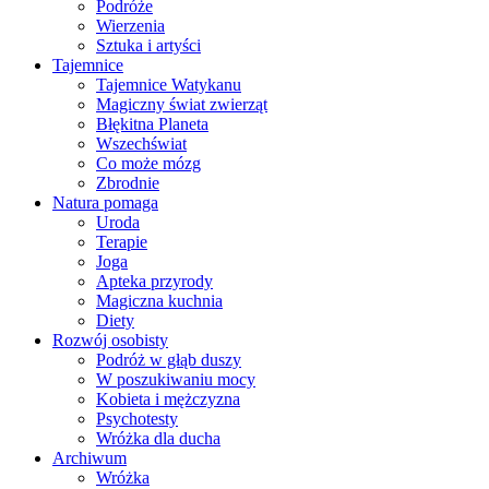
Podróże
Wierzenia
Sztuka i artyści
Tajemnice
Tajemnice Watykanu
Magiczny świat zwierząt
Błękitna Planeta
Wszechświat
Co może mózg
Zbrodnie
Natura pomaga
Uroda
Terapie
Joga
Apteka przyrody
Magiczna kuchnia
Diety
Rozwój osobisty
Podróż w głąb duszy
W poszukiwaniu mocy
Kobieta i mężczyzna
Psychotesty
Wróżka dla ducha
Archiwum
Wróżka