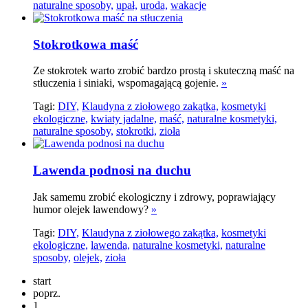
naturalne sposoby,
upał,
uroda,
wakacje
Stokrotkowa maść
Ze stokrotek warto zrobić bardzo prostą i skuteczną maść na
stłuczenia i siniaki, wspomagającą gojenie.
»
Tagi:
DIY,
Klaudyna z ziołowego zakątka,
kosmetyki
ekologiczne,
kwiaty jadalne,
maść,
naturalne kosmetyki,
naturalne sposoby,
stokrotki,
zioła
Lawenda podnosi na duchu
Jak samemu zrobić ekologiczny i zdrowy, poprawiający
humor olejek lawendowy?
»
Tagi:
DIY,
Klaudyna z ziołowego zakątka,
kosmetyki
ekologiczne,
lawenda,
naturalne kosmetyki,
naturalne
sposoby,
olejek,
zioła
start
poprz.
1