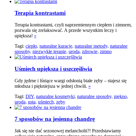
Terapia kontrastami
Terapia kontrastami, czyli naprzemiennym ciepłem i zimnem,
pozwala się zrelaksować. A przede wszystkim leczy i
upiększa!
»
Tagi:
ciepło,
naturalne kuracje,
naturalne metody,
naturalne
sposoby,
niezwykłe terapie,
uroda,
zdrowie,
zimno
Uśmiech upiększa i uszczęśliwia
Gdy jędrne i lśniące wargi odsłonią białe zęby – stajesz się
młodsza i piękniejsza w jednej chwili.
»
Tagi:
DIY,
naturalne kosmetyki,
naturalne sposoby,
piękno,
uroda,
usta,
uśmiech,
zęby
7 sposobów na jesienną chandrę
Jak się nie dać sezonowej melancholii?! Przedstawiamy