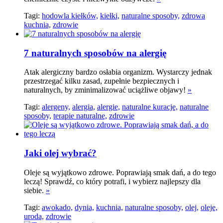
Tagi:
hodowla kiełków,
kiełki,
naturalne sposoby,
zdrowa
kuchnia,
zdrowie
7 naturalnych sposobów na alergię
Atak alergiczny bardzo osłabia organizm. Wystarczy jednak
przestrzegać kilku zasad, zupełnie bezpiecznych i
naturalnych, by zminimalizować uciążliwe objawy!
»
Tagi:
alergeny,
alergia,
alergie,
naturalne kuracje,
naturalne
sposoby,
terapie naturalne,
zdrowie
Jaki olej wybrać?
Oleje są wyjątkowo zdrowe. Poprawiają smak dań, a do tego
leczą! Sprawdź, co który potrafi, i wybierz najlepszy dla
siebie.
»
Tagi:
awokado,
dynia,
kuchnia,
naturalne sposoby,
olej,
oleje,
uroda,
zdrowie