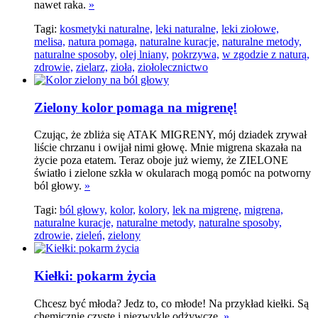
nawet raka.
»
Tagi:
kosmetyki naturalne,
leki naturalne,
leki ziołowe,
melisa,
natura pomaga,
naturalne kuracje,
naturalne metody,
naturalne sposoby,
olej lniany,
pokrzywa,
w zgodzie z naturą,
zdrowie,
zielarz,
zioła,
ziołolecznictwo
Zielony kolor pomaga na migrenę!
Czując, że zbliża się ATAK MIGRENY, mój dziadek zrywał
liście chrzanu i owijał nimi głowę. Mnie migrena skazała na
życie poza etatem. Teraz oboje już wiemy, że ZIELONE
światło i zielone szkła w okularach mogą pomóc na potworny
ból głowy.
»
Tagi:
ból głowy,
kolor,
kolory,
lek na migrenę,
migrena,
naturalne kuracje,
naturalne metody,
naturalne sposoby,
zdrowie,
zieleń,
zielony
Kiełki: pokarm życia
Chcesz być młoda? Jedz to, co młode! Na przykład kiełki. Są
chemicznie czyste i niezwykle odżywcze.
»