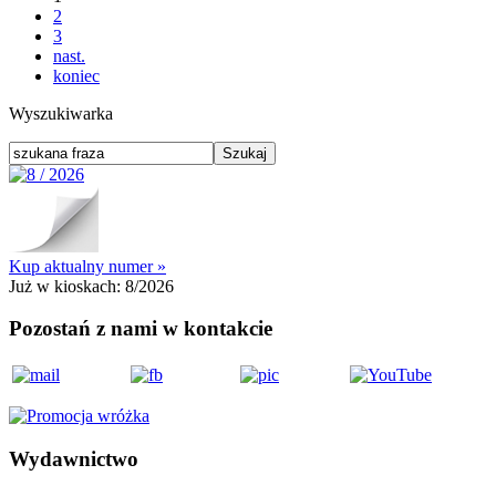
2
3
nast.
koniec
Wyszukiwarka
Kup aktualny numer »
Już w kioskach:
8/2026
Pozostań z nami w kontakcie
Wydawnictwo