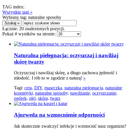
TAG index:
Wszystkie tagi »
Wybrany tag:
naturalne sposoby
Łącznie:
20
znalezionych pozycji.
Pokaż # wyników na stronie:
Naturalna pielęgnacja: oczyszczaj i nawilżaj
skórę twarzy
Oczyszczaj i nawilżaj skórę, a długo zachowa jędrność i
młodość. I rób to w zgodzie z naturą!
»
Tagi:
cera,
DIY,
maseczka,
naturalna pielęgnacja,
naturalne
kosmetyki,
naturalne sposoby,
nawilżanie,
oczyszczanie,
ogórek,
olej,
skóra,
twarz
Ajurweda na wzmocnienie odporności
Jak skutecznie zwalczyć infekcje i wzmocnić nasz organizm?