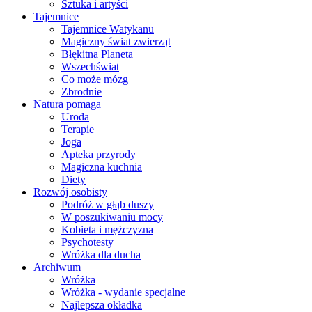
Sztuka i artyści
Tajemnice
Tajemnice Watykanu
Magiczny świat zwierząt
Błękitna Planeta
Wszechświat
Co może mózg
Zbrodnie
Natura pomaga
Uroda
Terapie
Joga
Apteka przyrody
Magiczna kuchnia
Diety
Rozwój osobisty
Podróż w głąb duszy
W poszukiwaniu mocy
Kobieta i mężczyzna
Psychotesty
Wróżka dla ducha
Archiwum
Wróżka
Wróżka - wydanie specjalne
Najlepsza okładka