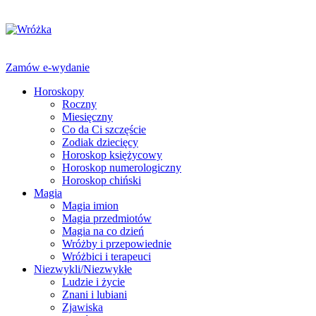
Zamów e-wydanie
Horoskopy
Roczny
Miesięczny
Co da Ci szczęście
Zodiak dziecięcy
Horoskop księżycowy
Horoskop numerologiczny
Horoskop chiński
Magia
Magia imion
Magia przedmiotów
Magia na co dzień
Wróżby i przepowiednie
Wróżbici i terapeuci
Niezwykli/Niezwykłe
Ludzie i życie
Znani i lubiani
Zjawiska