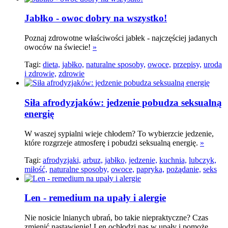
Jabłko - owoc dobry na wszystko!
Poznaj zdrowotne właściwości jabłek - najczęściej jadanych
owoców na świecie!
»
Tagi:
dieta,
jabłko,
naturalne sposoby,
owoce,
przepisy,
uroda
i zdrowie,
zdrowie
Siła afrodyzjaków: jedzenie pobudza seksualną
energię
W waszej sypialni wieje chłodem? To wybierzcie jedzenie,
które rozgrzeje atmosferę i pobudzi seksualną energię.
»
Tagi:
afrodyzjaki,
arbuz,
jabłko,
jedzenie,
kuchnia,
lubczyk,
miłość,
naturalne sposoby,
owoce,
papryka,
pożądanie,
seks
Len - remedium na upały i alergie
Nie nosicie lnianych ubrań, bo takie niepraktyczne? Czas
zmienić nastawienie! Len ochłodzi nas w upały i pomoże