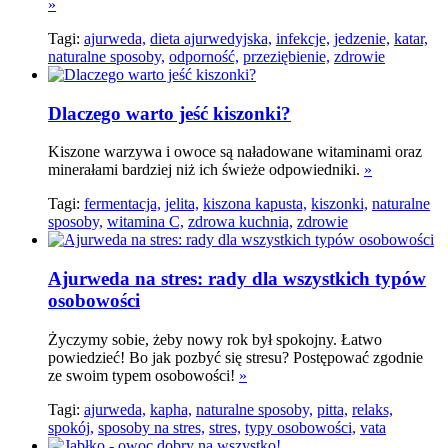
»
Tagi:
ajurweda,
dieta ajurwedyjska,
infekcje,
jedzenie,
katar,
naturalne sposoby,
odporność,
przeziębienie,
zdrowie
Dlaczego warto jeść kiszonki?
Kiszone warzywa i owoce są naładowane witaminami oraz
minerałami bardziej niż ich świeże odpowiedniki.
»
Tagi:
fermentacja,
jelita,
kiszona kapusta,
kiszonki,
naturalne
sposoby,
witamina C,
zdrowa kuchnia,
zdrowie
Ajurweda na stres: rady dla wszystkich typów
osobowości
Życzymy sobie, żeby nowy rok był spokojny. Łatwo
powiedzieć! Bo jak pozbyć się stresu? Postępować zgodnie
ze swoim typem osobowości!
»
Tagi:
ajurweda,
kapha,
naturalne sposoby,
pitta,
relaks,
spokój,
sposoby na stres,
stres,
typy osobowości,
vata