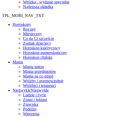
Wróżka - wydanie specjalne
Najlepsza okładka
TPL_MOBI_NAV_TXT
Horoskopy
Roczny
Miesięczny
Co da Ci szczęście
Zodiak dziecięcy
Horoskop księżycowy
Horoskop numerologiczny
Horoskop chiński
Magia
Magia imion
Magia przedmiotów
Magia na co dzień
Wróżby i przepowiednie
Wróżbici i terapeuci
Niezwykli/Niezwykłe
Ludzie i życie
Znani i lubiani
Zjawiska
Podróże
Wierzenia