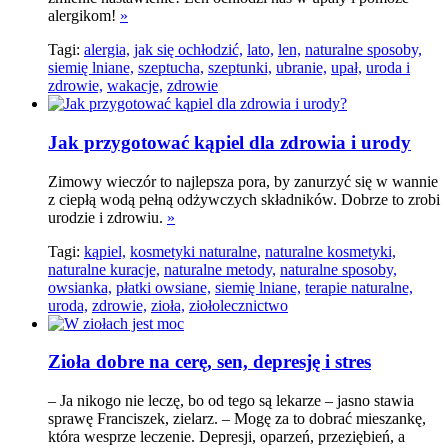
alergikom!
»
Tagi:
alergia,
jak się ochłodzić,
lato,
len,
naturalne sposoby,
siemię lniane,
szeptucha,
szeptunki,
ubranie,
upał,
uroda i
zdrowie,
wakacje,
zdrowie
Jak przygotować kąpiel dla zdrowia i urody
Zimowy wieczór to najlepsza pora, by zanurzyć się w wannie
z ciepłą wodą pełną odżywczych składników. Dobrze to zrobi
urodzie i zdrowiu.
»
Tagi:
kąpiel,
kosmetyki naturalne,
naturalne kosmetyki,
naturalne kuracje,
naturalne metody,
naturalne sposoby,
owsianka,
płatki owsiane,
siemię lniane,
terapie naturalne,
uroda,
zdrowie,
zioła,
ziołolecznictwo
Zioła dobre na cerę, sen, depresję i stres
– Ja nikogo nie leczę, bo od tego są lekarze – jasno stawia
sprawę Franciszek, zielarz. – Mogę za to dobrać mieszankę,
która wesprze leczenie. Depresji, oparzeń, przeziębień, a