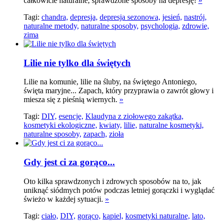
całkowicie naturalne, sprawdzone sposoby na depresję!
»
Tagi:
chandra,
depresja,
depresja sezonowa,
jesień,
nastrój,
naturalne metody,
naturalne sposoby,
psychologia,
zdrowie,
zima
Lilie nie tylko dla świętych
Lilie na komunie, lilie na śluby, na świętego Antoniego,
święta maryjne... Zapach, który przyprawia o zawrót głowy i
miesza się z pieśnią wiernych.
»
Tagi:
DIY,
esencje,
Klaudyna z ziołowego zakątka,
kosmetyki ekologiczne,
kwiaty,
lilie,
naturalne kosmetyki,
naturalne sposoby,
zapach,
zioła
Gdy jest ci za gorąco...
Oto kilka sprawdzonych i zdrowych sposobów na to, jak
uniknąć siódmych potów podczas letniej gorączki i wyglądać
świeżo w każdej sytuacji.
»
Tagi:
ciało,
DIY,
gorąco,
kąpiel,
kosmetyki naturalne,
lato,