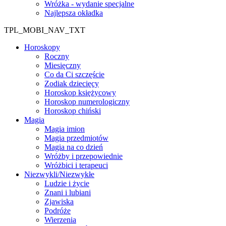
Wróżka - wydanie specjalne
Najlepsza okładka
TPL_MOBI_NAV_TXT
Horoskopy
Roczny
Miesięczny
Co da Ci szczęście
Zodiak dziecięcy
Horoskop księżycowy
Horoskop numerologiczny
Horoskop chiński
Magia
Magia imion
Magia przedmiotów
Magia na co dzień
Wróżby i przepowiednie
Wróżbici i terapeuci
Niezwykli/Niezwykłe
Ludzie i życie
Znani i lubiani
Zjawiska
Podróże
Wierzenia