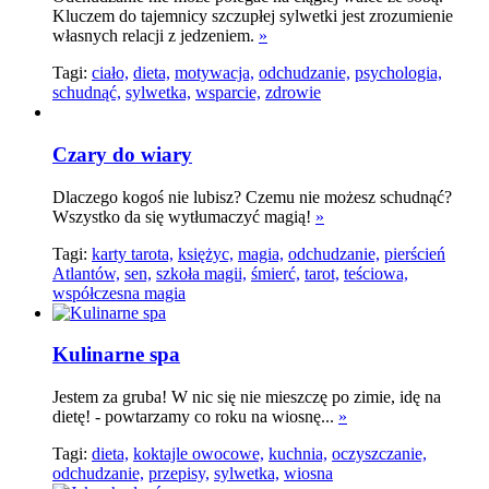
Kluczem do tajemnicy szczupłej sylwetki jest zrozumienie
własnych relacji z jedzeniem.
»
Tagi:
ciało,
dieta,
motywacja,
odchudzanie,
psychologia,
schudnąć,
sylwetka,
wsparcie,
zdrowie
Czary do wiary
Dlaczego kogoś nie lubisz? Czemu nie możesz schudnąć?
Wszystko da się wytłumaczyć magią!
»
Tagi:
karty tarota,
księżyc,
magia,
odchudzanie,
pierścień
Atlantów,
sen,
szkoła magii,
śmierć,
tarot,
teściowa,
współczesna magia
Kulinarne spa
Jestem za gruba! W nic się nie mieszczę po zimie, idę na
dietę! - powtarzamy co roku na wiosnę...
»
Tagi:
dieta,
koktajle owocowe,
kuchnia,
oczyszczanie,
odchudzanie,
przepisy,
sylwetka,
wiosna