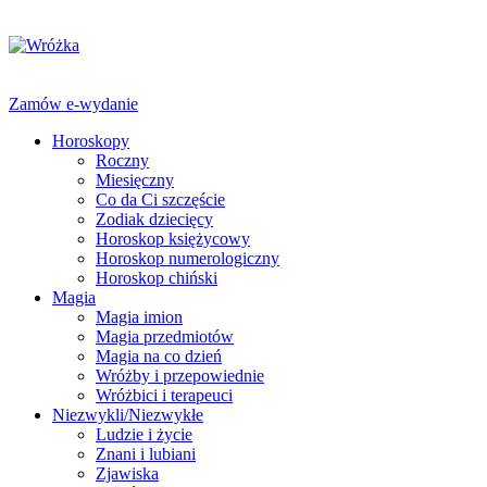
Zamów e-wydanie
Horoskopy
Roczny
Miesięczny
Co da Ci szczęście
Zodiak dziecięcy
Horoskop księżycowy
Horoskop numerologiczny
Horoskop chiński
Magia
Magia imion
Magia przedmiotów
Magia na co dzień
Wróżby i przepowiednie
Wróżbici i terapeuci
Niezwykli/Niezwykłe
Ludzie i życie
Znani i lubiani
Zjawiska