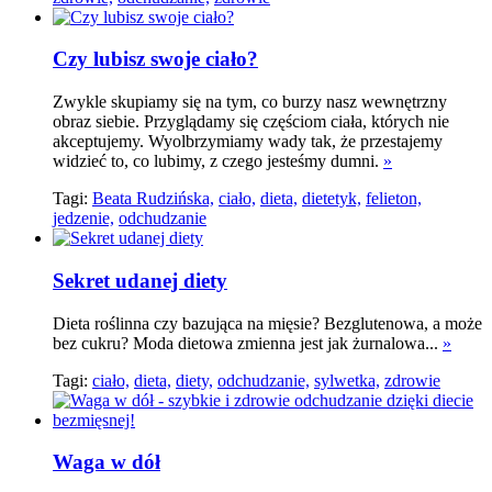
Czy lubisz swoje ciało?
Zwykle skupiamy się na tym, co burzy nasz wewnętrzny
obraz siebie. Przyglądamy się częściom ciała, których nie
akceptujemy. Wyolbrzymiamy wady tak, że przestajemy
widzieć to, co lubimy, z czego jesteśmy dumni.
»
Tagi:
Beata Rudzińska,
ciało,
dieta,
dietetyk,
felieton,
jedzenie,
odchudzanie
Sekret udanej diety
Dieta roślinna czy bazująca na mięsie? Bezglutenowa, a może
bez cukru? Moda dietowa zmienna jest jak żurnalowa...
»
Tagi:
ciało,
dieta,
diety,
odchudzanie,
sylwetka,
zdrowie
Waga w dół