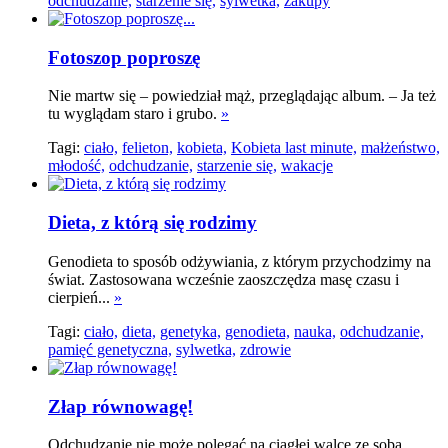
odchudzanie,
starzenie się,
sylwetka,
zakupy
Fotoszop poproszę
Nie martw się – powiedział mąż, przeglądając album. – Ja też
tu wyglądam staro i grubo.
»
Tagi:
ciało,
felieton,
kobieta,
Kobieta last minute,
małżeństwo,
młodość,
odchudzanie,
starzenie się,
wakacje
Dieta, z którą się rodzimy
Genodieta to sposób odżywiania, z którym przychodzimy na
świat. Zastosowana wcześnie zaoszczędza masę czasu i
cierpień...
»
Tagi:
ciało,
dieta,
genetyka,
genodieta,
nauka,
odchudzanie,
pamięć genetyczna,
sylwetka,
zdrowie
Złap równowagę!
Odchudzanie nie może polegać na ciągłej walce ze sobą.