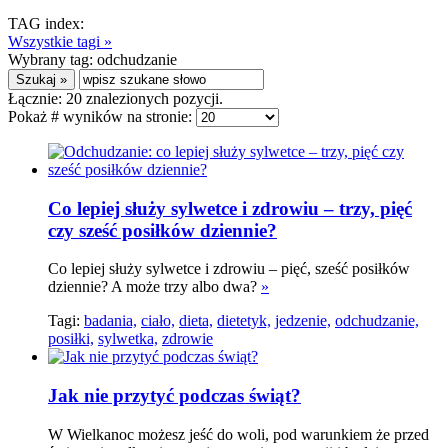
TAG index:
Wszystkie tagi »
Wybrany tag:
odchudzanie
Łącznie:
20
znalezionych pozycji.
Pokaż # wyników na stronie:
Co lepiej służy sylwetce i zdrowiu – trzy, pięć
czy sześć posiłków dziennie?
Co lepiej służy sylwetce i zdrowiu – pięć, sześć posiłków
dziennie? A może trzy albo dwa?
»
Tagi:
badania,
ciało,
dieta,
dietetyk,
jedzenie,
odchudzanie,
posiłki,
sylwetka,
zdrowie
Jak nie przytyć podczas świąt?
W Wielkanoc możesz jeść do woli, pod warunkiem że przed