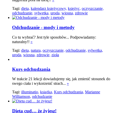
Tagi:
dieta,
kalendarz księżycowy,
księżyc,
oczyszczanie,
odchudzanie,
sylwetka,
uroda,
wiosna,
zdrowie
Odchudzanie - mody i metody
Co tu wybrać? Jest tyle sposobów... Podpowiadamy:
naturalny!!
»
Tagi:
dieta,
natura,
oczyszczanie,
odchudzanie,
sylwetka,
uroda,
wiosna,
zdrowie,
zioła
Kurs odchudzania
W trakcie 21 lekcji dowiadujemy się, jak zmienić stosunek do
swego ciała i wykorzenić strach...
»
Tagi:
illuminatio,
książka,
Kurs odchudzania,
Marianne
Williamson,
odchudzanie
Dieta cud… że żyjesz!