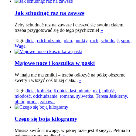
Jak schudnąć raz na zawsze
Żeby schudnąć raz na zawsze i cieszyć się swoim ciałem,
trzeba przygotować się do tego psychicznie!
»
Tagi:
dieta,
odchudzanie,
plan,
punkty,
ruch,
schudnąć,
sport,
Waga
Majowe noce i koszulka w paski
W maju nie ma zmiłuj – trzeba odłożyć na półkę obszerne
swetry i włożyć coś bliżej ciała...
»
Tagi:
dieta,
kobieta,
Kobieta last minute,
maj,
miłość,
młodość,
odchudzanie,
romans,
sylwetka,
Teresa Jaskierny,
ubiór,
uroda,
zabawa
Czego się boją kilogramy
Musisz zwrócić uwagę, w jakiej fazie jest Księżyc. Pełnia to
najgorsza pora na dietę!!
»