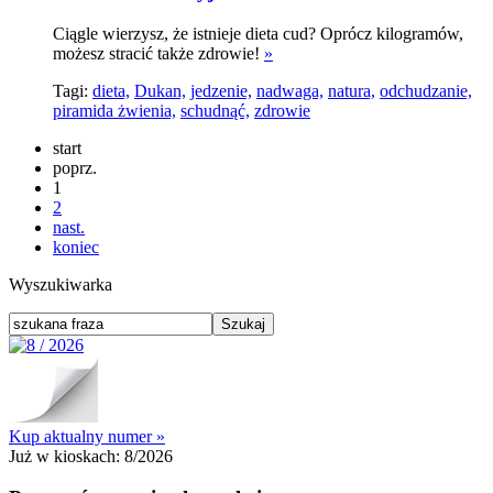
Ciągle wierzysz, że istnieje dieta cud? Oprócz kilogramów,
możesz stracić także zdrowie!
»
Tagi:
dieta,
Dukan,
jedzenie,
nadwaga,
natura,
odchudzanie,
piramida żwienia,
schudnąć,
zdrowie
start
poprz.
1
2
nast.
koniec
Wyszukiwarka
Kup aktualny numer »
Już w kioskach:
8/2026