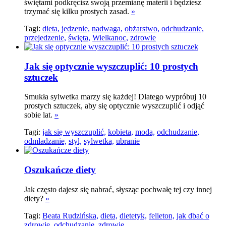
świętami podkręcisz swoją przemianę materii i będziesz
trzymać się kilku prostych zasad.
»
Tagi:
dieta,
jedzenie,
nadwaga,
obżarstwo,
odchudzanie,
przejedzenie,
święta,
Wielkanoc,
zdrowie
Jak się optycznie wyszczuplić: 10 prostych
sztuczek
Smukła sylwetka marzy się każdej! Dlatego wypróbuj 10
prostych sztuczek, aby się optycznie wyszczuplić i odjąć
sobie lat.
»
Tagi:
jak się wyszczuplić,
kobieta,
moda,
odchudzanie,
odmładzanie,
styl,
sylwetka,
ubranie
Oszukańcze diety
Jak często dajesz się nabrać, słysząc pochwałę tej czy innej
diety?
»
Tagi:
Beata Rudzińska,
dieta,
dietetyk,
felieton,
jak dbać o
zdrowie,
odchudzanie,
zdrowie