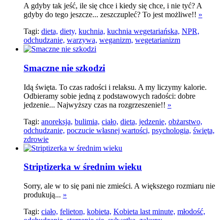
A gdyby tak jeść, ile się chce i kiedy się chce, i nie tyć? A
gdyby do tego jeszcze... zeszczupleć? To jest możliwe!!
»
Tagi:
dieta,
diety,
kuchnia,
kuchnia wegetariańska,
NPR,
odchudzanie,
warzywa,
weganizm,
wegetarianizm
Smaczne nie szkodzi
Idą święta. To czas radości i relaksu. A my liczymy kalorie.
Odbieramy sobie jedną z podstawowych radości: dobre
jedzenie... Najwyższy czas na rozgrzeszenie!!
»
Tagi:
anoreksja,
bulimia,
ciało,
dieta,
jedzenie,
obżarstwo,
odchudzanie,
poczucie własnej wartości,
psychologia,
święta,
zdrowie
Striptizerka w średnim wieku
Sorry, ale w to się pani nie zmieści. A większego rozmiaru nie
produkują...
»
Tagi:
ciało,
felieton,
kobieta,
Kobieta last minute,
młodość,