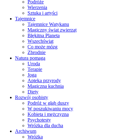
Podróże
Wierzenia
Sztuka i artyści
Tajemnice
Tajemnice Watykanu
Magiczny świat zwierząt
Błękitna Planeta
Wszechświat
Co może mózg
Zbrodnie
Natura pomaga
Uroda
Terapie
Joga
Apteka przyrody
Magiczna kuchnia
Diety
Rozwój osobisty
Podróż w głąb duszy
W poszukiwaniu mocy
Kobieta i mężczyzna
Psychotesty
Wróżka dla ducha
Archiwum
Wróżka