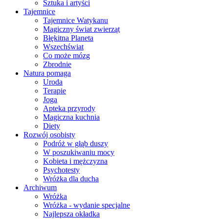
Sztuka i artyści
Tajemnice
Tajemnice Watykanu
Magiczny świat zwierząt
Błękitna Planeta
Wszechświat
Co może mózg
Zbrodnie
Natura pomaga
Uroda
Terapie
Joga
Apteka przyrody
Magiczna kuchnia
Diety
Rozwój osobisty
Podróż w głąb duszy
W poszukiwaniu mocy
Kobieta i mężczyzna
Psychotesty
Wróżka dla ducha
Archiwum
Wróżka
Wróżka - wydanie specjalne
Najlepsza okładka