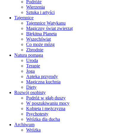
Podróże
Wierzenia
Sztuka i artyści
Tajemnice
Tajemnice Watykanu
Magiczny świat zwierząt
Błękitna Planeta
Wszechświat
Co może mózg
Zbrodnie
Natura pomaga
Uroda
Terapie
Joga
Apteka przyrody
Magiczna kuchnia
Diety
Rozwój osobisty
Podróż w głąb duszy
W poszukiwaniu mocy
Kobieta i mężczyzna
Psychotesty
Wróżka dla ducha
Archiwum
Wróżka