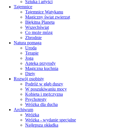
Sztuka i artyści
Tajemnice
Tajemnice Watykanu
Magiczny świat zwierząt
Błękitna Planeta
Wszechświat
Co może mózg
Zbrodnie
Natura pomaga
Uroda
Terapie
Joga
Apteka przyrody
Magiczna kuchnia
Diety
Rozwój osobisty
Podróż w głąb duszy
W poszukiwaniu mocy
Kobieta i mężczyzna
Psychotesty
Wróżka dla ducha
Archiwum
Wróżka
Wróżka - wydanie specjalne
Najlepsza okładka