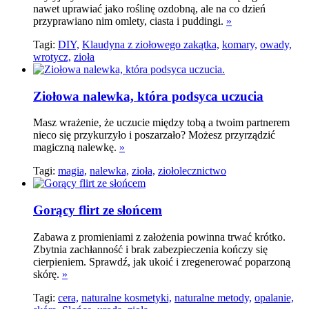
nawet uprawiać jako roślinę ozdobną, ale na co dzień
przyprawiano nim omlety, ciasta i puddingi.
»
Tagi:
DIY,
Klaudyna z ziołowego zakątka,
komary,
owady,
wrotycz,
zioła
Ziołowa nalewka, która podsyca uczucia
Masz wrażenie, że uczucie między tobą a twoim partnerem
nieco się przykurzyło i poszarzało? Możesz przyrządzić
magiczną nalewkę.
»
Tagi:
magia,
nalewka,
zioła,
ziołolecznictwo
Gorący flirt ze słońcem
Zabawa z promieniami z założenia powinna trwać krótko.
Zbytnia zachłanność i brak zabezpieczenia kończy się
cierpieniem. Sprawdź, jak ukoić i zregenerować poparzoną
skórę.
»
Tagi:
cera,
naturalne kosmetyki,
naturalne metody,
opalanie,