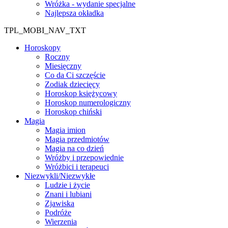
Wróżka - wydanie specjalne
Najlepsza okładka
TPL_MOBI_NAV_TXT
Horoskopy
Roczny
Miesięczny
Co da Ci szczęście
Zodiak dziecięcy
Horoskop księżycowy
Horoskop numerologiczny
Horoskop chiński
Magia
Magia imion
Magia przedmiotów
Magia na co dzień
Wróżby i przepowiednie
Wróżbici i terapeuci
Niezwykli/Niezwykłe
Ludzie i życie
Znani i lubiani
Zjawiska
Podróże
Wierzenia