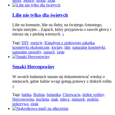
skóra,
Słońce,
uroda,
zioła
Lilie nie tylko dla świętych
Lilie na komunie, lilie na śluby, na świętego Antoniego,
święta maryjne... Zapach, który przyprawia o zawrót głowy i
miesza się z pieśnią wiernych.
»
Tagi:
DIY,
esencje,
Klaudyna z ziołowego zakątka,
kosmetyki ekologiczne,
kwiaty,
lilie,
naturalne kosmetyki,
naturalne sposoby,
zapach,
zioła
Smaki Hercegowiny
W swoich badaniach staram się dokumentować wiedzę o
miejscach, gdzie ludzie wciąż gotują potrawy z dzikich roślin.
»
Tagi:
babka,
Bośnia,
botanika,
Chorwacja,
dzikie rośliny,
Hercegowina,
kuchnia,
mak,
mlecz,
mniszek,
podróż,
pokrzywa,
zioła