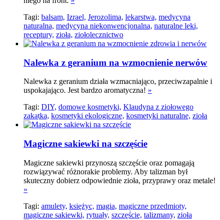
niego na front.
»
Tagi:
balsam,
Izrael,
Jerozolima,
lekarstwa,
medycyna
naturalna,
medycyna niekonwencjonalna,
naturalne leki,
receptury,
zioła,
ziołolecznictwo
Nalewka z geranium na wzmocnienie nerwów
Nalewka z geranium działa wzmacniająco, przeciwzapalnie i
uspokajająco. Jest bardzo aromatyczna!
»
Tagi:
DIY,
domowe kosmetyki,
Klaudyna z ziołowego
zakątka,
kosmetyki ekologiczne,
kosmetyki naturalne,
zioła
Magiczne sakiewki na szczęście
Magiczne sakiewki przynoszą szczęście oraz pomagają
rozwiązywać różnorakie problemy. Aby talizman był
skuteczny dobierz odpowiednie zioła, przyprawy oraz metale!
»
Tagi:
amulety,
księżyc,
magia,
magiczne przedmioty,
magiczne sakiewki,
rytuały,
szczęście,
talizmany,
zioła