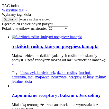
TAG index:
Wszystkie tagi »
Wybrany tag:
zioła
Łącznie:
20
znalezionych pozycji.
Pokaż # wyników na stronie:
5 dzikich roślin, którymi posypiesz kanapki
Majowe zbieranie dzikich jadalnych roślin to doskonały
pomysł. Część zdobyczy można od razu wrzucić na kanapkę!
»
Tagi:
bluszczyk kurdybanek,
dzikie rośliny,
kuchnia
naturalna,
maj,
majówka,
pokrzywa,
przepisy,
rośliny,
rośliny
jadalne,
zioła
Zapomniane receptury: balsam z Jerozolimy
Miał taką renomę, że armia austriacka nie wyruszała bez