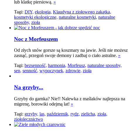
lub klatkę piersiową.
»
Tagi:
DIY,
ekologia,
Klaudyna z ziołowego zakątka,
kosmetyki ekologiczne,
naturalne kosmetyki,
naturalne
sposoby,
zioła
Noc z Morfeuszem
Od złych snów gorsze są koszmary na jawie. Jeśli nie możesz
zasnąć, przegoń swoje demony i zadbaj o ciało astralne.
»
Tagi:
bezsenność,
harmonia,
Morfeusz,
naturalne sposoby,
sen,
senność,
wypoczynek,
zdrowie,
zioła
Na grzyby...
Grzyby do garnka? Nie!! Nalewka z maślaków najlepsza na
migrenę, borowiki odejmą lat!
»
Tagi:
grzyby,
las,
październik,
rydz,
zielicha,
zioła,
ziołolecznictwo