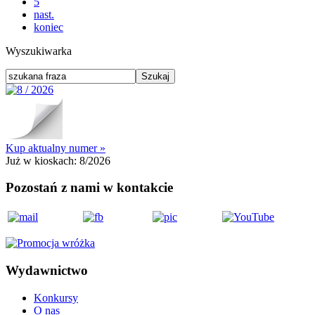
5
nast.
koniec
Wyszukiwarka
Kup aktualny numer »
Już w kioskach:
8/2026
Pozostań z nami w kontakcie
Wydawnictwo
Konkursy
O nas