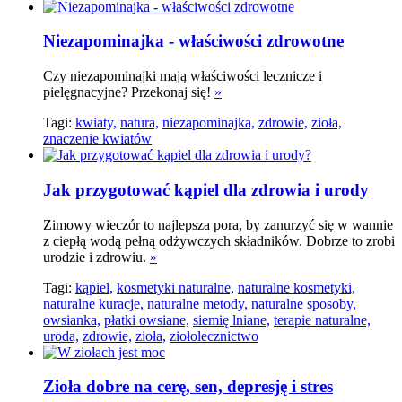
Niezapominajka - właściwości zdrowotne
Czy niezapominajki mają właściwości lecznicze i
pielęgnacyjne? Przekonaj się!
»
Tagi:
kwiaty,
natura,
niezapominajka,
zdrowie,
zioła,
znaczenie kwiatów
Jak przygotować kąpiel dla zdrowia i urody
Zimowy wieczór to najlepsza pora, by zanurzyć się w wannie
z ciepłą wodą pełną odżywczych składników. Dobrze to zrobi
urodzie i zdrowiu.
»
Tagi:
kąpiel,
kosmetyki naturalne,
naturalne kosmetyki,
naturalne kuracje,
naturalne metody,
naturalne sposoby,
owsianka,
płatki owsiane,
siemię lniane,
terapie naturalne,
uroda,
zdrowie,
zioła,
ziołolecznictwo
Zioła dobre na cerę, sen, depresję i stres