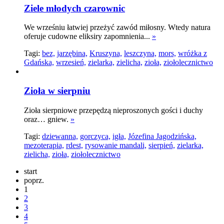
Ziele młodych czarownic
We wrześniu łatwiej przeżyć zawód miłosny. Wtedy natura
oferuje cudowne eliksiry zapomnienia...
»
Tagi:
bez,
jarzębina,
Kruszyna,
leszczyna,
mors,
wróżka z
Gdańska,
wrzesień,
zielarka,
zielicha,
zioła,
ziołolecznictwo
Zioła w sierpniu
Zioła sierpniowe przepędzą nieproszonych gości i duchy
oraz… gniew.
»
Tagi:
dziewanna,
gorczyca,
igła,
Józefina Jagodzińska,
mezoterapia,
rdest,
rysowanie mandali,
sierpień,
zielarka,
zielicha,
zioła,
ziołolecznictwo
start
poprz.
1
2
3
4