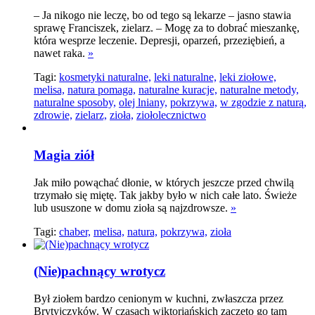
– Ja nikogo nie leczę, bo od tego są lekarze – jasno stawia
sprawę Franciszek, zielarz. – Mogę za to dobrać mieszankę,
która wesprze leczenie. Depresji, oparzeń, przeziębień, a
nawet raka.
»
Tagi:
kosmetyki naturalne,
leki naturalne,
leki ziołowe,
melisa,
natura pomaga,
naturalne kuracje,
naturalne metody,
naturalne sposoby,
olej lniany,
pokrzywa,
w zgodzie z naturą,
zdrowie,
zielarz,
zioła,
ziołolecznictwo
Magia ziół
Jak miło powąchać dłonie, w których jeszcze przed chwilą
trzymało się miętę. Tak jakby było w nich całe lato. Świeże
lub ususzone w domu zioła są najzdrowsze.
»
Tagi:
chaber,
melisa,
natura,
pokrzywa,
zioła
(Nie)pachnący wrotycz
Był ziołem bardzo cenionym w kuchni, zwłaszcza przez
Brytyjczyków. W czasach wiktoriańskich zaczęto go tam