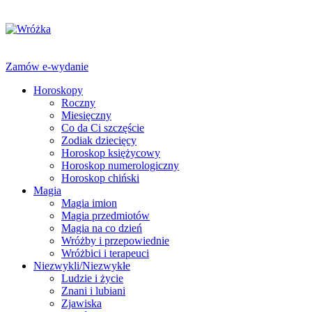
Zamów e-wydanie
Horoskopy
Roczny
Miesięczny
Co da Ci szczęście
Zodiak dziecięcy
Horoskop księżycowy
Horoskop numerologiczny
Horoskop chiński
Magia
Magia imion
Magia przedmiotów
Magia na co dzień
Wróżby i przepowiednie
Wróżbici i terapeuci
Niezwykli/Niezwykłe
Ludzie i życie
Znani i lubiani
Zjawiska