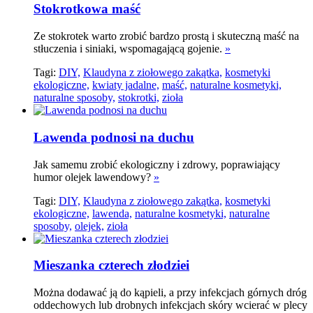
Stokrotkowa maść
Ze stokrotek warto zrobić bardzo prostą i skuteczną maść na
stłuczenia i siniaki, wspomagającą gojenie.
»
Tagi:
DIY,
Klaudyna z ziołowego zakątka,
kosmetyki
ekologiczne,
kwiaty jadalne,
maść,
naturalne kosmetyki,
naturalne sposoby,
stokrotki,
zioła
Lawenda podnosi na duchu
Jak samemu zrobić ekologiczny i zdrowy, poprawiający
humor olejek lawendowy?
»
Tagi:
DIY,
Klaudyna z ziołowego zakątka,
kosmetyki
ekologiczne,
lawenda,
naturalne kosmetyki,
naturalne
sposoby,
olejek,
zioła
Mieszanka czterech złodziei
Można dodawać ją do kąpieli, a przy infekcjach górnych dróg
oddechowych lub drobnych infekcjach skóry wcierać w plecy