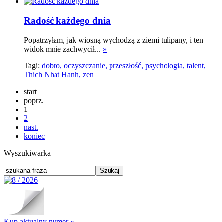
Radość każdego dnia
Popatrzyłam, jak wiosną wychodzą z ziemi tulipany, i ten
widok mnie zachwycił...
»
Tagi:
dobro,
oczyszczanie,
przeszłość,
psychologia,
talent,
Thich Nhat Hanh,
zen
start
poprz.
1
2
nast.
koniec
Wyszukiwarka
Kup aktualny numer »