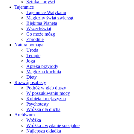
Sztuka i artyści
Tajemnice
Tajemnice Watykanu
Magiczny świat zwierząt
Błękitna Planeta
Wszechświat
Co może mózg
Zbrodnie
Natura pomaga
Uroda
Terapie
Joga
Apteka przyrody
Magiczna kuchnia
Diety
Rozwój osobisty
Podróż w głąb duszy
W poszukiwaniu mocy
Kobieta i mężczyzna
Psychotesty
Wróżka dla ducha
Archiwum
Wróżka
Wróżka - wydanie specjalne
Najlepsza okładka