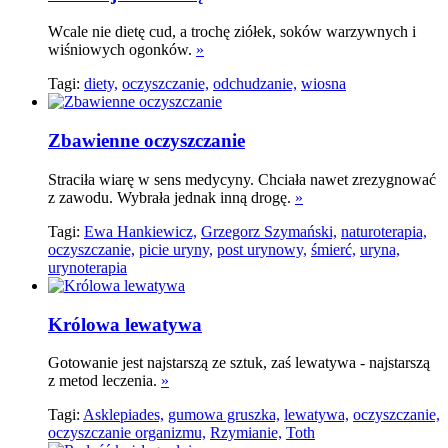
Wcale nie dietę cud, a trochę ziółek, soków warzywnych i
wiśniowych ogonków.
»
Tagi:
diety,
oczyszczanie,
odchudzanie,
wiosna
Zbawienne oczyszczanie
Straciła wiarę w sens medycyny. Chciała nawet zrezygnować
z zawodu. Wybrała jednak inną drogę.
»
Tagi:
Ewa Hankiewicz,
Grzegorz Szymański,
naturoterapia,
oczyszczanie,
picie uryny,
post urynowy,
śmierć,
uryna,
urynoterapia
Królowa lewatywa
Gotowanie jest najstarszą ze sztuk, zaś lewatywa - najstarszą
z metod leczenia.
»
Tagi:
Asklepiades,
gumowa gruszka,
lewatywa,
oczyszczanie,
oczyszczanie organizmu,
Rzymianie,
Toth