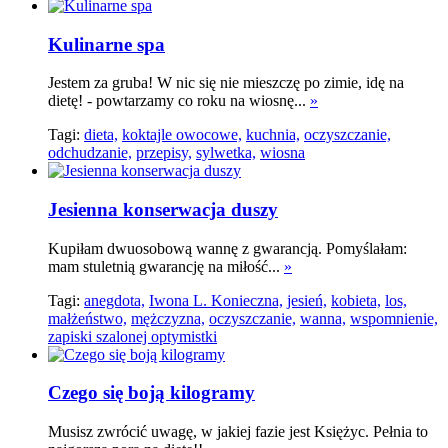
Kulinarne spa
Jestem za gruba! W nic się nie mieszczę po zimie, idę na
dietę! - powtarzamy co roku na wiosnę...
»
Tagi:
dieta,
koktajle owocowe,
kuchnia,
oczyszczanie,
odchudzanie,
przepisy,
sylwetka,
wiosna
Jesienna konserwacja duszy
Kupiłam dwuosobową wannę z gwarancją. Pomyślałam:
mam stuletnią gwarancję na miłość...
»
Tagi:
anegdota,
Iwona L. Konieczna,
jesień,
kobieta,
los,
małżeństwo,
mężczyzna,
oczyszczanie,
wanna,
wspomnienie,
zapiski szalonej optymistki
Czego się boją kilogramy
Musisz zwrócić uwagę, w jakiej fazie jest Księżyc. Pełnia to