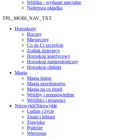
Wróżka - wydanie specjalne
Najlepsza okładka
TPL_MOBI_NAV_TXT
Horoskopy
Roczny
Miesięczny
Co da Ci szczęście
Zodiak dziecięcy
Horoskop księżycowy
Horoskop numerologiczny
Horoskop chiński
Magia
Magia imion
Magia przedmiotów
Magia na co dzień
Wróżby i przepowiednie
Wróżbici i terapeuci
Niezwykli/Niezwykłe
Ludzie i życie
Znani i lubiani
Zjawiska
Podróże
Wierzenia