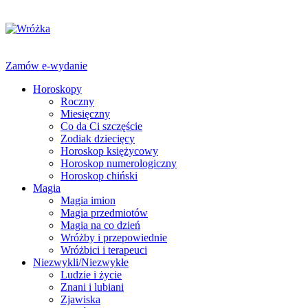
Zamów e-wydanie
Horoskopy
Roczny
Miesięczny
Co da Ci szczęście
Zodiak dziecięcy
Horoskop księżycowy
Horoskop numerologiczny
Horoskop chiński
Magia
Magia imion
Magia przedmiotów
Magia na co dzień
Wróżby i przepowiednie
Wróżbici i terapeuci
Niezwykli/Niezwykłe
Ludzie i życie
Znani i lubiani
Zjawiska