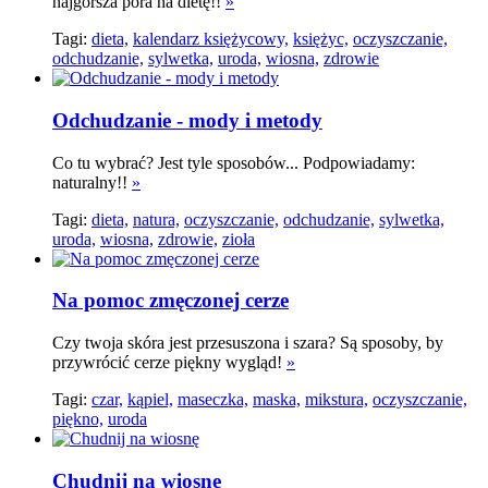
najgorsza pora na dietę!!
»
Tagi:
dieta,
kalendarz księżycowy,
księżyc,
oczyszczanie,
odchudzanie,
sylwetka,
uroda,
wiosna,
zdrowie
Odchudzanie - mody i metody
Co tu wybrać? Jest tyle sposobów... Podpowiadamy:
naturalny!!
»
Tagi:
dieta,
natura,
oczyszczanie,
odchudzanie,
sylwetka,
uroda,
wiosna,
zdrowie,
zioła
Na pomoc zmęczonej cerze
Czy twoja skóra jest przesuszona i szara? Są sposoby, by
przywrócić cerze piękny wygląd!
»
Tagi:
czar,
kąpiel,
maseczka,
maska,
mikstura,
oczyszczanie,
piękno,
uroda
Chudnij na wiosnę