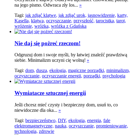
na jego pismo. Odwraca zły los...
»
Tagi:
jak zdjąć klątwę,
jak zdjąć urok,
jasnowidzenie,
karty,
Kasella,
klątwa,
oczyszczanie,
przyszłość,
tarocistka,
tarot,
wróżenie,
wróżka,
wróżka z Gdańska
Nie daj się pożreć rzeczom!
Odgruzuj dom i swoje myśli, by łatwiej znaleźć prawdziwą
siebie. Minimalizm uczyni cię wolną!
»
Tagi:
dom,
dusza,
ekologia,
magiczne porządki,
minimalizm,
oczyszczanie,
oczyszczanie energii,
porządki,
psychologia
Wymiatacze sztucznej energii
Jeśli chcesz mieć czysty i bezpieczny dom, usuń to, co
niewidoczne dla oka...
»
Tagi:
bezpieczeństwo,
DIY,
ekologia,
energia,
fale
elektromagnetyczne,
nauka,
oczyszczanie,
promieniowanie,
technologia,
zdrowie