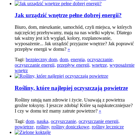
Jak urządzić wnętrze pełne dobrej energii?
Biuro, dom, mieszkanie, samochód, czyli miejsca, w których
najczęściej przebywamy, mają na nas wielki wpływ. Dlatego
tak ważny jest ich wygląd, kolory, rozplanowanie,
wyposażenie... Jak urządzić przyjazne wnętrze? Jak poprawić
przepływ energii w domu?
»
Tagi:
bezpieczny dom,
dom,
energia,
oczyszczanie,
oczyszczanie energii,
przepływ energii,
wnętrze,
wyposażenie
wnętrz
Rośliny, które najlepiej oczyszczają powietrze
Rośliny ratują nam zdrowie i życie. Usuwają z powietrza
groźne toksyny. I jeszcze zdobią! Które są najskuteczniejsze?
I czy w domu też mamy zatrute powietrze?
»
Tagi:
dom,
nauka,
oczyszczanie,
oczyszczanie energii,
powietrze,
rośliny,
rośliny doniczkowe,
rośliny lecznicze