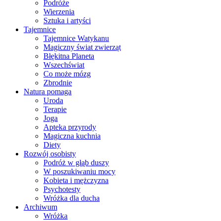
Podróże
Wierzenia
Sztuka i artyści
Tajemnice
Tajemnice Watykanu
Magiczny świat zwierząt
Błękitna Planeta
Wszechświat
Co może mózg
Zbrodnie
Natura pomaga
Uroda
Terapie
Joga
Apteka przyrody
Magiczna kuchnia
Diety
Rozwój osobisty
Podróż w głąb duszy
W poszukiwaniu mocy
Kobieta i mężczyzna
Psychotesty
Wróżka dla ducha
Archiwum
Wróżka