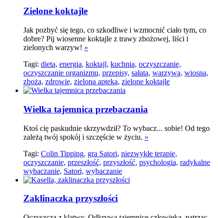
Zielone koktajle
Jak pozbyć się tego, co szkodliwe i wzmocnić ciało tym, co
dobre? Pij wiosenne koktajle z trawy zbożowej, liści i
zielonych warzyw!
»
Tagi:
dieta,
energia,
koktajl,
kuchnia,
oczyszczanie,
oczyszczanie organizmu,
przepisy,
sałata,
warzywa,
wiosna,
zboża,
zdrowie,
zielona apteka,
zielone koktajle
Wielka tajemnica przebaczania
Ktoś cię paskudnie skrzywdził? To wybacz... sobie! Od tego
zależą twój spokój i szczęście w życiu.
»
Tagi:
Colin Tipping,
gra Satori,
niezwykłe terapie,
oczyszczanie,
przeszłość,
przyszłość,
psychologia,
radykalne
wybaczanie,
Satori,
wybaczanie
Zaklinaczka przyszłości
Oczyszcza z klątwy. Odkrywa tajemnice człowieka, patrząc