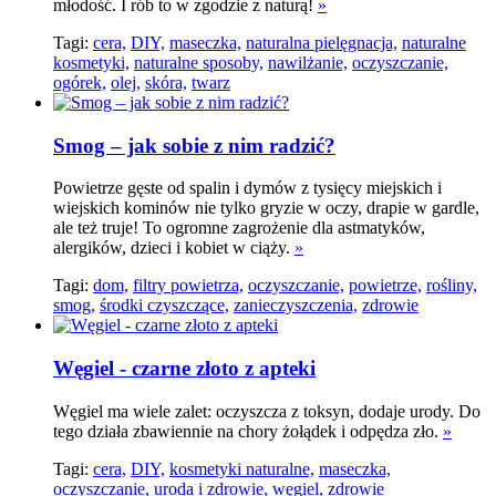
młodość. I rób to w zgodzie z naturą!
»
Tagi:
cera,
DIY,
maseczka,
naturalna pielęgnacja,
naturalne
kosmetyki,
naturalne sposoby,
nawilżanie,
oczyszczanie,
ogórek,
olej,
skóra,
twarz
Smog – jak sobie z nim radzić?
Powietrze gęste od spalin i dymów z tysięcy miejskich i
wiejskich kominów nie tylko gryzie w oczy, drapie w gardle,
ale też truje! To ogromne zagrożenie dla astmatyków,
alergików, dzieci i kobiet w ciąży.
»
Tagi:
dom,
filtry powietrza,
oczyszczanie,
powietrze,
rośliny,
smog,
środki czyszczące,
zanieczyszczenia,
zdrowie
Węgiel - czarne złoto z apteki
Węgiel ma wiele zalet: oczyszcza z toksyn, dodaje urody. Do
tego działa zbawiennie na chory żołądek i odpędza zło.
»
Tagi:
cera,
DIY,
kosmetyki naturalne,
maseczka,
oczyszczanie,
uroda i zdrowie,
węgiel,
zdrowie